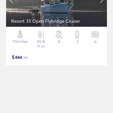
Resort 35 Open Flybridge Cruiser
Flybridge
35 ft
8
3
6
11 m
$
844
/öö