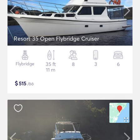
Resort 35 Open Flybridge Cruiser
Flybridge
35 ft
8
3
6
11 m
$
515
/öö