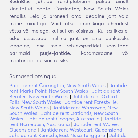
BednBlue jahtide rendiplatvorm pakub ainult
kinnitatud paate Carrington, New South Wales
rendiks. Leia ja broneeri oma ideaalne jaht vaid
mõne minutiga. Võid otse omanikuga ühendust
võtta või meiega, kui sul on küsimusi. Kui sa ikka ei
oska otsustada, milline jaht on sinu puhkuseks
ideaalne, lase meie reisiekspertidel soovitada
parimaid purje-jahtide, katamaraane või
mootortaatide sinu reisiks.
Sarnased otsingud
Paatide rent Carrington, New South Wales
|
Jahtide
rent Marks Point, New South Wales
|
Jahtide rent
Berrilee, New South Wales
|
Jahtide rent Oxford
Falls, New South Wales
|
Jahtide rent Forestville,
New South Wales
|
Jahtide rent Warrawee, New
South Wales
|
Jahtide rent Oatlands, New South
Wales
|
Jahtide rent Coogee, Austraalia
|
Jahtide
rent Homebush, Austraalia
|
Jahtide rent Woree,
Queensland
|
Jahtide rent Westcourt, Queensland
|
Jahtide rent Komodo, East Nusa Tenggara
|
Jahtide