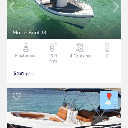
Motor Boat 13
Mootorpaat
13 ft
4 Cruising
0
4 m
$
241
/päev