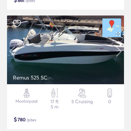
$
861
/päev
Remus 525 SC
Mootorpaat
17 ft
5 Cruising
0
5 m
$
780
/päev