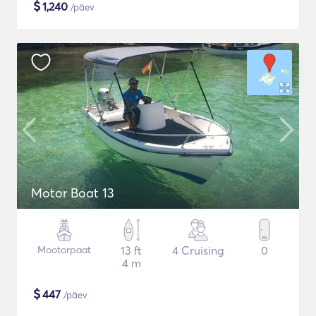
$
1,240
/päev
Motor Boat 13
Mootorpaat
13 ft
4 Cruising
0
4 m
$
447
/päev