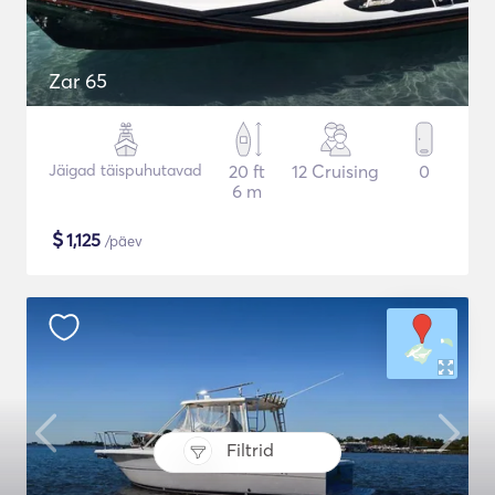
Zar 65
Jäigad täispuhutavad
20 ft
12 Cruising
0
6 m
$
1,125
/päev
Filtrid