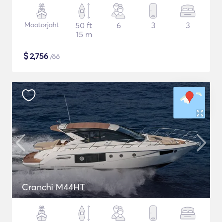
Mootorjaht
50 ft
6
3
3
15 m
$
2,756
/öö
Cranchi M44HT