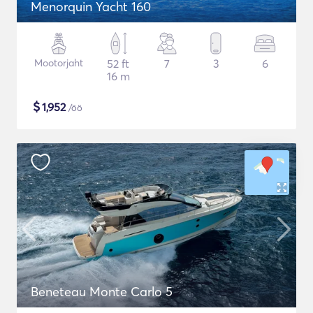
Menorquin Yacht 160
Mootorjaht
52 ft
7
3
6
16 m
$
1,952
/öö
Beneteau Monte Carlo 5