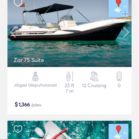
Zar 75 Suite
Jäigad täispuhutavad
23 ft
12 Cruising
0
7 m
$
1,366
/päev