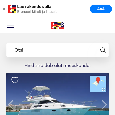
Lae rakendus alla
×
AVA
Broneeri kiirelt ja lihtsalt
Otsi
Hind sisaldab alati meeskonda.