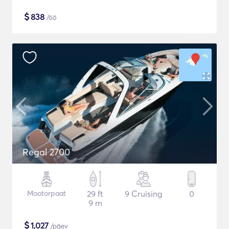
$
838
/öö
Regal 2700
Mootorpaat
29 ft
9 Cruising
0
9 m
$
1,027
/päev