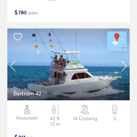
$
780
/päev
Bertram 42
Mootorjaht
42 ft
14 Cruising
2
13 m