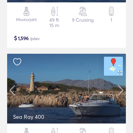
Mootorjaht
49 ft
9 Cruising
1
15 m
$
1,596
/päev
Sea Ray 400