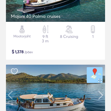
Majoni 40 Palma cruises
Mootorjaht
9 ft
8 Cruising
1
3 m
$
1,378
/päev