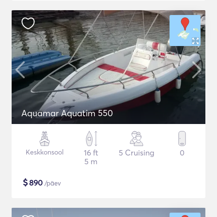
Aquamar Aquatim 550
Keskkonsool
16 ft
5 Cruising
0
5 m
$
890
/päev