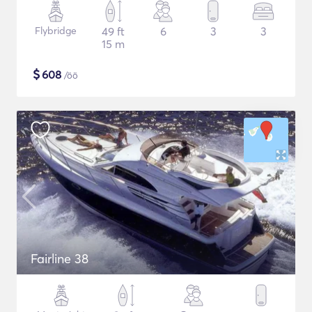
Flybridge
49 ft
6
3
3
15 m
$
608
/öö
Fairline 38