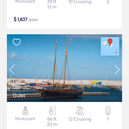
Mootorjaht
39 ft
10 Cruising
2
12 m
$
1,837
/päev
Gulet
Mootorjaht
66 ft
12 Cruising
1
20 m