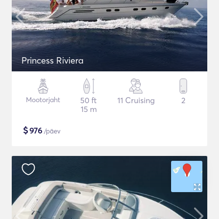
Princess Riviera
Mootorjaht
50 ft
11 Cruising
2
15 m
$
976
/päev