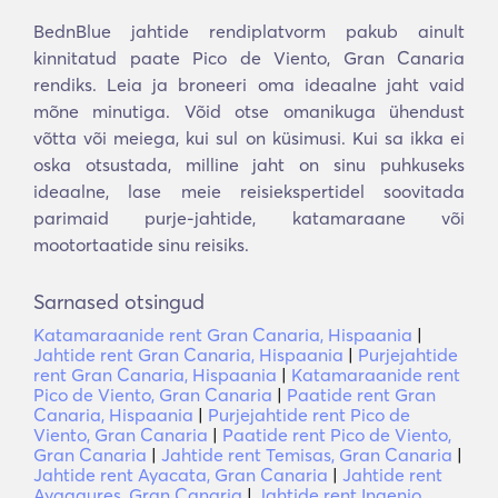
BednBlue jahtide rendiplatvorm pakub ainult
kinnitatud paate Pico de Viento, Gran Canaria
rendiks. Leia ja broneeri oma ideaalne jaht vaid
mõne minutiga. Võid otse omanikuga ühendust
võtta või meiega, kui sul on küsimusi. Kui sa ikka ei
oska otsustada, milline jaht on sinu puhkuseks
ideaalne, lase meie reisiekspertidel soovitada
parimaid purje-jahtide, katamaraane või
mootortaatide sinu reisiks.
Sarnased otsingud
Katamaraanide rent Gran Canaria, Hispaania
|
Jahtide rent Gran Canaria, Hispaania
|
Purjejahtide
rent Gran Canaria, Hispaania
|
Katamaraanide rent
Pico de Viento, Gran Canaria
|
Paatide rent Gran
Canaria, Hispaania
|
Purjejahtide rent Pico de
Viento, Gran Canaria
|
Paatide rent Pico de Viento,
Gran Canaria
|
Jahtide rent Temisas, Gran Canaria
|
Jahtide rent Ayacata, Gran Canaria
|
Jahtide rent
Ayagaures, Gran Canaria
|
Jahtide rent Ingenio,