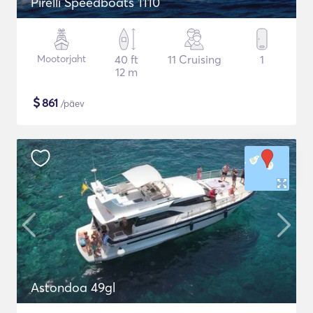
Pirelli Speedboats 1110
Mootorjaht
40 ft
11 Cruising
1
12 m
$
861
/päev
Astondoa 49gl