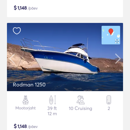
$
1,148
/päev
Rodman 1250
Mootorjaht
39 ft
10 Cruising
2
12 m
$
1,148
/päev