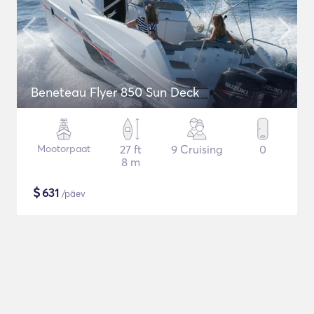
Beneteau Flyer 850 Sun Deck
Mootorpaat
27 ft
9 Cruising
0
8 m
$
631
/päev