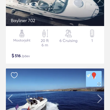
Bayliner 702
Mootorjaht
20 ft
6 Cruising
1
6 m
$
516
/päev