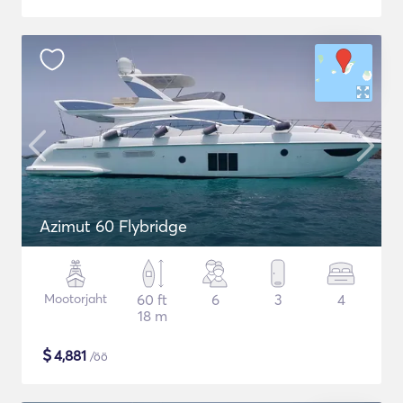
Azimut 60 Flybridge
Mootorjaht
60 ft
6
3
4
18 m
$
4,881
/öö