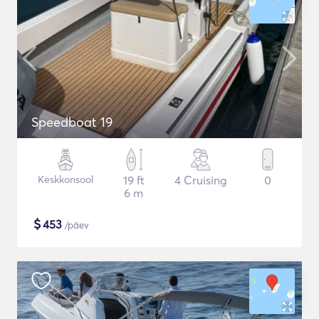
Speedboat 19
Keskkonsool
19 ft
4 Cruising
0
6 m
$
453
/päev