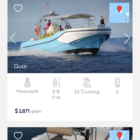
Quar
Mootorjaht
0 ft
32 Cruising
0
0 m
$
2,871
/päev