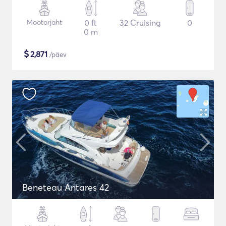
Mootorjaht
0 ft
32 Cruising
0
0 m
$
2,871
/päev
Beneteau Antares 42