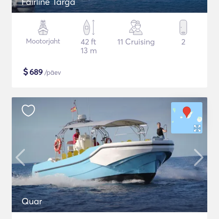
Fairline Targa
Mootorjaht
42 ft
11 Cruising
2
13 m
$
689
/päev
Quar