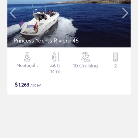
Princess Yachts Riviera 46
Mootorjaht
46 ft
10 Cruising
2
14 m
$
1,263
/päev