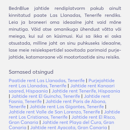
BednBlue jahtide rendiplatvorm pakub ainult
kinnitatud paate Las Llanadas, Tenerife rendiks.
Leia ja broneeri oma ideaalne jaht vaid mõne
minutiga. Võid otse omanikuga ühendust võtta või
meiega, kui sul on küsimusi. Kui sa ikka ei oska
otsustada, milline jaht on sinu puhkuseks ideaalne,
lase meie reisiekspertidel soovitada parimaid purje-
jahtide, katamaraane või mootortaatide sinu reisiks.
Sarnased otsingud
Paatide rent Las Llanadas, Tenerife
|
Purjejahtide
rent Las Llanadas, Tenerife
|
Jahtide rent Kanaari
saared, Hispaania
|
Jahtide rent Tenerife, Hispaania
|
Jahtide rent El Guincho, Tenerife
|
Jahtide rent
Fasnia, Tenerife
|
Jahtide rent Poris de Abona,
Tenerife
|
Jahtide rent Los Gigantes, Tenerife
|
Jahtide rent Valle de San Lorenzo, Tenerife
|
Jahtide
rent Los Cristianos, Tenerife
|
Jahtide rent El Risco,
Gran Canaria
|
Jahtide rent Playa del Cura, Gran
Canaria
|
Jahtide rent Ayacata, Gran Canaria
|