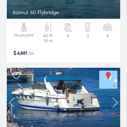
Azimut 60 Flybridge
Mootorjaht
60 ft
6
3
4
18 m
$
4,881
/öö