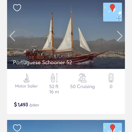
Portuguese Schooner 52
Motor Sailer
52 ft
50 Cruising
0
16 m
$
1,493
/päev