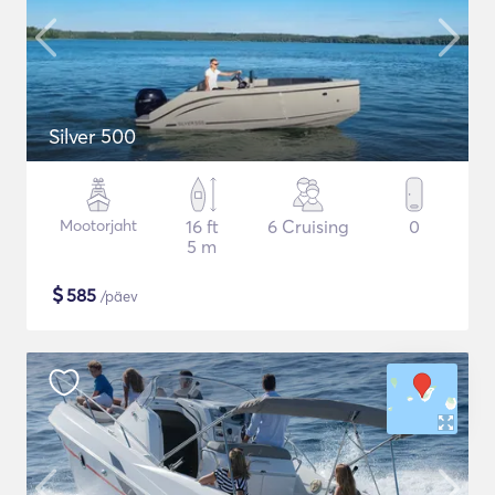
Silver 500
Mootorjaht
16 ft
6 Cruising
0
5 m
$
585
/päev