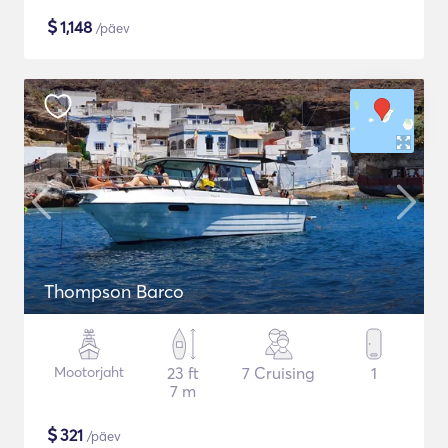
$
1,148
/päev
Thompson Barco
Mootorjaht
23 ft
7 Cruising
1
7 m
$
321
/päev