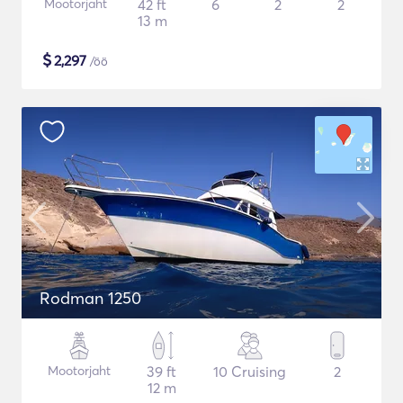
Mootorjaht
42 ft
6
2
2
13 m
$
2,297
/öö
Rodman 1250
Mootorjaht
39 ft
10 Cruising
2
12 m