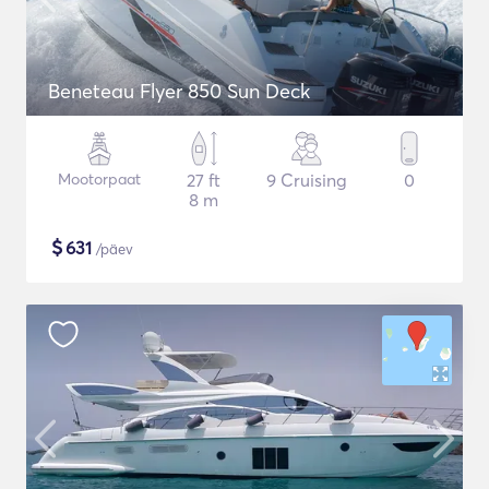
Beneteau Flyer 850 Sun Deck
Mootorpaat
27 ft
9 Cruising
0
8 m
$
631
/päev