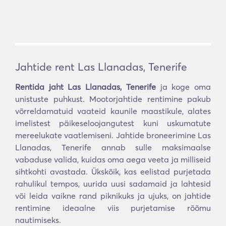
Jahtide rent Las Llanadas, Tenerife
Rentida jaht Las Llanadas, Tenerife
ja koge oma
unistuste puhkust. Mootorjahtide rentimine pakub
võrreldamatuid vaateid kaunile maastikule, alates
imelistest päikeseloojangutest kuni uskumatute
mereelukate vaatlemiseni. Jahtide broneerimine Las
Llanadas, Tenerife annab sulle maksimaalse
vabaduse valida, kuidas oma aega veeta ja milliseid
sihtkohti avastada. Ükskõik, kas eelistad purjetada
rahulikul tempos, uurida uusi sadamaid ja lahtesid
või leida vaikne rand piknikuks ja ujuks, on jahtide
rentimine ideaalne viis purjetamise rõõmu
nautimiseks.