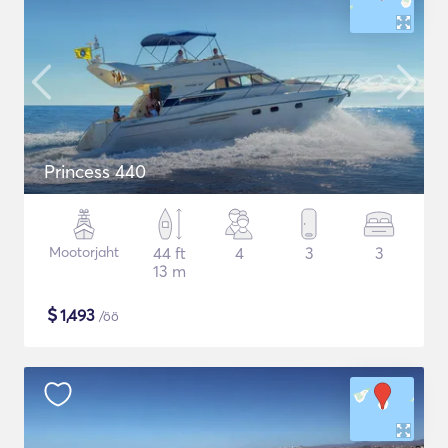
Princess 440
Mootorjaht
44 ft
4
3
3
13 m
$
1,493
/öö