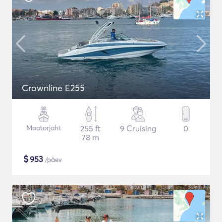
Crownline E255
Mootorjaht
255 ft
9 Cruising
0
78 m
$
953
/päev