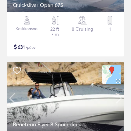
Quicksilver Open 675
Keskkonsool
22 ft
8 Cruising
1
7 m
$
631
/päev
Beneteau Flyer 8 Spacedeck