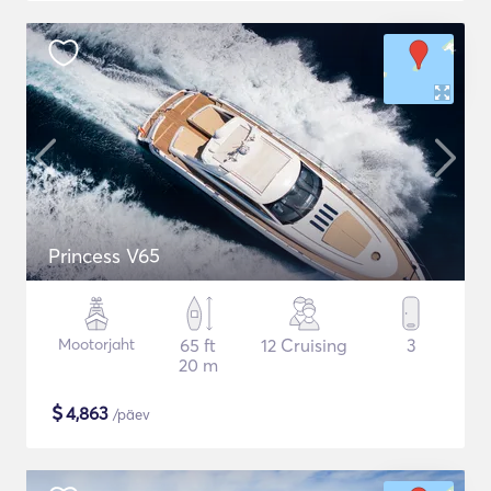
Princess V65
Mootorjaht
65 ft
12 Cruising
3
20 m
$
4,863
/päev