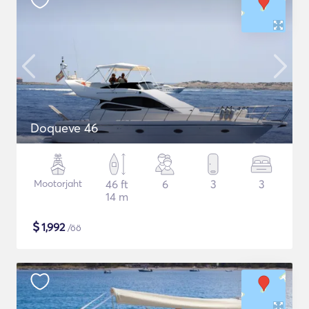
Doqueve 46
Mootorjaht
46 ft
6
3
3
14 m
$
1,992
/öö