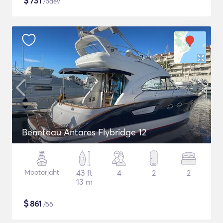
$
731
/päev
Beneteau Antares Flybridge 12
Mootorjaht
43 ft
4
2
2
13 m
$
861
/öö