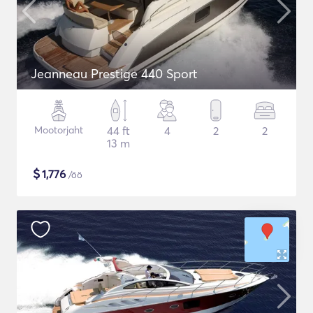
Jeanneau Prestige 440 Sport
Mootorjaht
44 ft
4
2
2
13 m
$
1,776
/öö