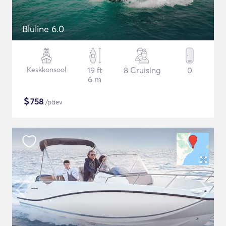
Bluline 6.0
Keskkonsool
19 ft
8 Cruising
0
6 m
$
758
/päev