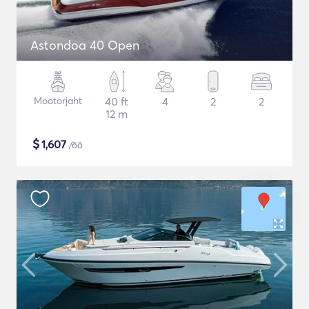
Astondoa 40 Open
Mootorjaht
40 ft
4
2
2
12 m
$
1,607
/öö