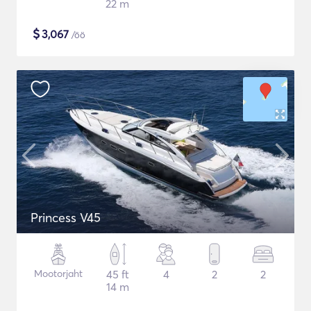
22 m
$
3,067
/öö
Princess V45
Mootorjaht
45 ft
4
2
2
14 m