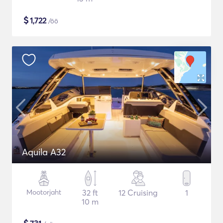
$
1,722
/öö
Aquila A32
Mootorjaht
32 ft
12 Cruising
1
10 m