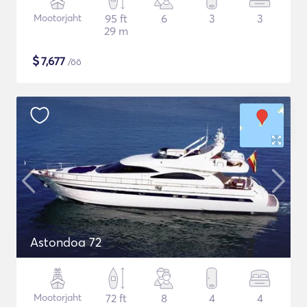
Mootorjaht
95 ft
6
3
3
29 m
$
7,677
/öö
Astondoa 72
Mootorjaht
72 ft
8
4
4