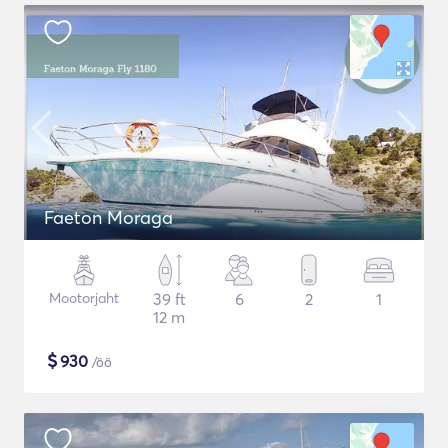
Faeton Moraga
Mootorjaht
39 ft
6
2
1
12 m
$
930
/öö