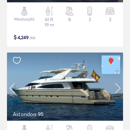
Mootorjaht
61 ft
8
3
3
19 m
$
4,249
/öö
Astondoa 95