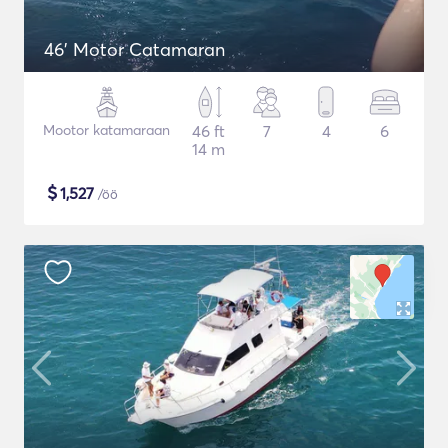
46' Motor Catamaran
Mootor katamaraan
46 ft
7
4
6
14 m
$
1,527
/öö