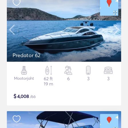
Predator 62
Mootorjaht
62 ft
6
3
3
19 m
$
4,008
/öö