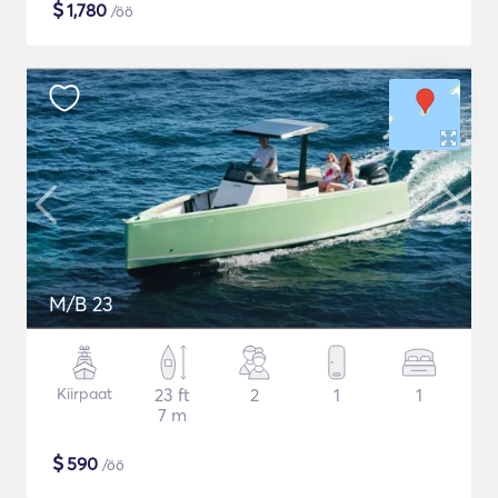
$
1,780
/öö
M/B 23
Kiirpaat
23 ft
2
1
1
7 m
$
590
/öö