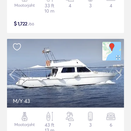
Mootorjaht
33 ft
4
3
4
10 m
$
1,722
/öö
M/Y 43
Mootorjaht
43 ft
7
3
6
13 m