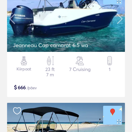
Jeanneau Cap camarat 6.5 wa
Kiirpaat
23 ft
7 Cruising
1
7 m
$
666
/päev