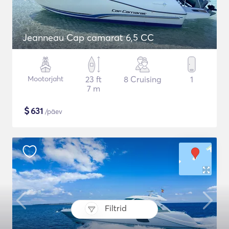
Jeanneau Cap camarat 6,5 CC
Mootorjaht
23 ft
8 Cruising
1
7 m
$
631
/päev
Filtrid