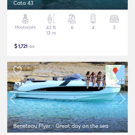
Cata 43
Mootorjaht
43 ft
6
4
3
13 m
$
1,721
/öö
Beneteau Flyer - Great day on the sea