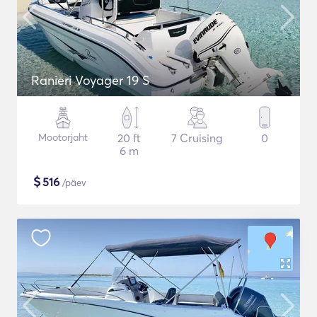
Ranieri Voyager 19 S
Mootorjaht
20 ft
7 Cruising
0
6 m
$
516
/päev