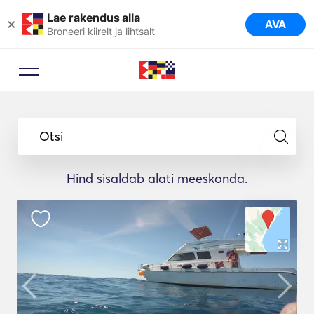
Lae rakendus alla
×
AVA
Broneeri kiirelt ja lihtsalt
Otsi
Hind sisaldab alati meeskonda.