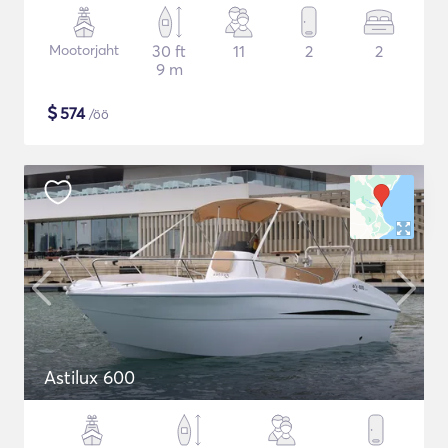
Mootorjaht
30 ft
11
2
2
9 m
$
574
/öö
Astilux 600