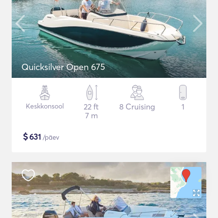
Quicksilver Open 675
Keskkonsool
22 ft
8 Cruising
1
7 m
$
631
/päev