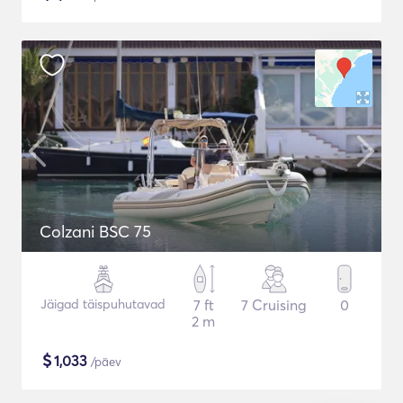
Colzani BSC 75
Jäigad täispuhutavad
7 ft
7 Cruising
0
2 m
$
1,033
/päev