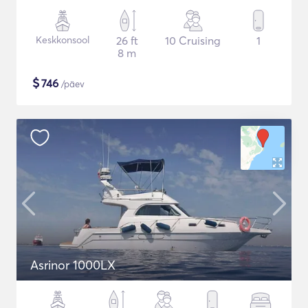
Keskkonsool
26 ft
10 Cruising
1
8 m
$
746
/päev
Asrinor 1000LX