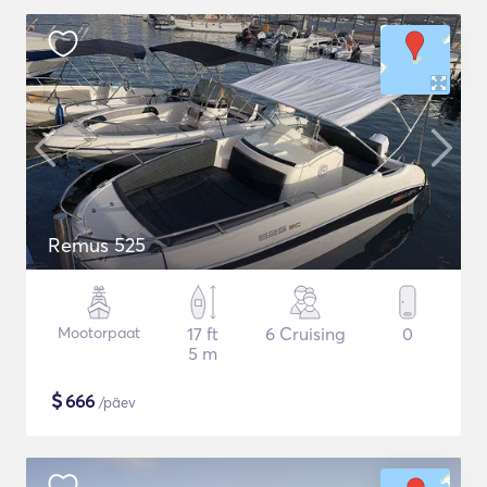
Remus 525
Mootorpaat
17 ft
6 Cruising
0
5 m
$
666
/päev