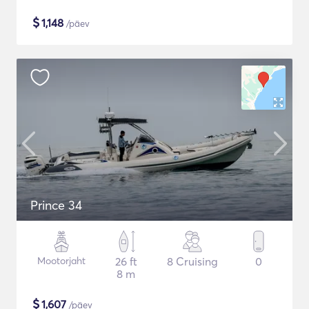
$
1,148
/päev
Prince 34
Mootorjaht
26 ft
8 Cruising
0
8 m
$
1,607
/päev