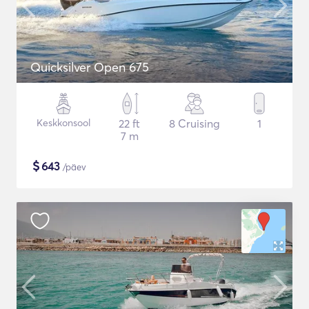
Quicksilver Open 675
Keskkonsool
22 ft
8 Cruising
1
7 m
$
643
/päev