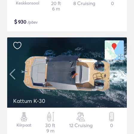
Keskkonsool
20 ft
8 Cruising
0
6 m
$
930
/päev
Kattum K-30
Kiirpaat
30 ft
12 Cruising
0
9 m