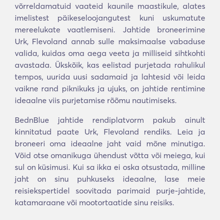
võrreldamatuid vaateid kaunile maastikule, alates
imelistest päikeseloojangutest kuni uskumatute
mereelukate vaatlemiseni. Jahtide broneerimine
Urk, Flevoland annab sulle maksimaalse vabaduse
valida, kuidas oma aega veeta ja milliseid sihtkohti
avastada. Ükskõik, kas eelistad purjetada rahulikul
tempos, uurida uusi sadamaid ja lahtesid või leida
vaikne rand piknikuks ja ujuks, on jahtide rentimine
ideaalne viis purjetamise rõõmu nautimiseks.
BednBlue jahtide rendiplatvorm pakub ainult
kinnitatud paate Urk, Flevoland rendiks. Leia ja
broneeri oma ideaalne jaht vaid mõne minutiga.
Võid otse omanikuga ühendust võtta või meiega, kui
sul on küsimusi. Kui sa ikka ei oska otsustada, milline
jaht on sinu puhkuseks ideaalne, lase meie
reisiekspertidel soovitada parimaid purje-jahtide,
katamaraane või mootortaatide sinu reisiks.