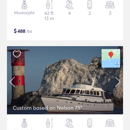
Mootorjaht
42 ft
4
2
3
13 m
$
488
/öö
Custom based on Nelson 75"