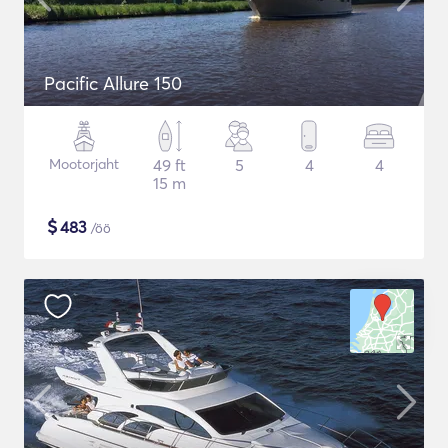
Pacific Allure 150
Mootorjaht
49 ft
5
4
4
15 m
$
483
/öö