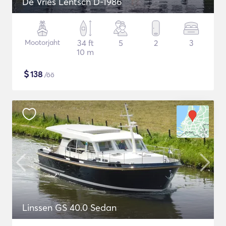
De Vries Lentsch D-1986
Mootorjaht
34 ft
5
2
3
10 m
$
138
/öö
Linssen GS 40.0 Sedan