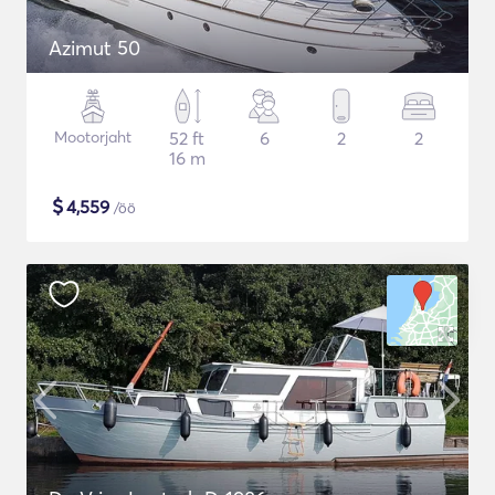
Azimut 50
Mootorjaht
52 ft
6
2
2
16 m
$
4,559
/öö