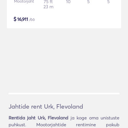
Mootorjaht
75 ft
10
5
5
23 m
$
16,911
/öö
Jahtide rent Urk, Flevoland
Rentida jaht Urk, Flevoland
ja koge oma unistuste
puhkust. Mootorjahtide rentimine pakub