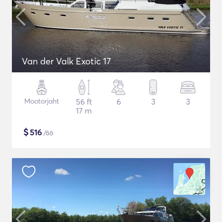
Van der Valk Exotic 17
Mootorjaht
56 ft
6
3
3
17 m
$
516
/öö