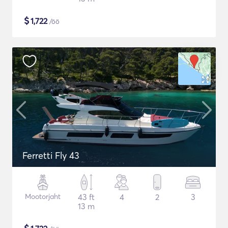
$
1,722
/öö
Ferretti Fly 43
Mootorjaht
43 ft
4
2
3
13 m