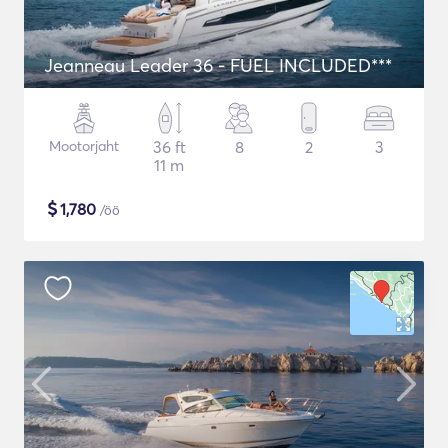
Jeanneau Leader 36 - FUEL INCLUDED***
Mootorjaht
36 ft
8
2
3
11 m
$
1,780
/öö