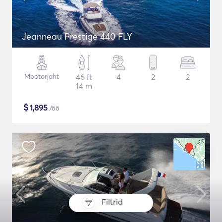
Jeanneau Prestige 440 FLY
Mootorjaht
46 ft
4
2
2
14 m
$
1,895
/öö
Filtrid