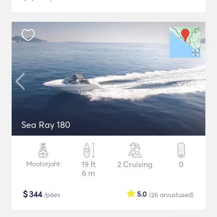
Sea Ray 180
Mootorjaht
19 ft
2 Cruising
0
6 m
$
344
5.0
/päev
(26
arvustused
)