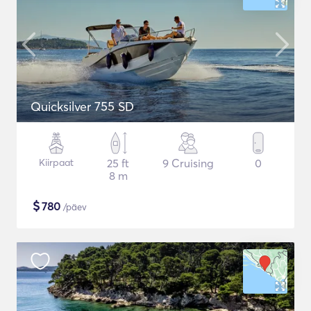
Quicksilver 755 SD
Kiirpaat
25 ft
9 Cruising
0
8 m
$
780
/päev