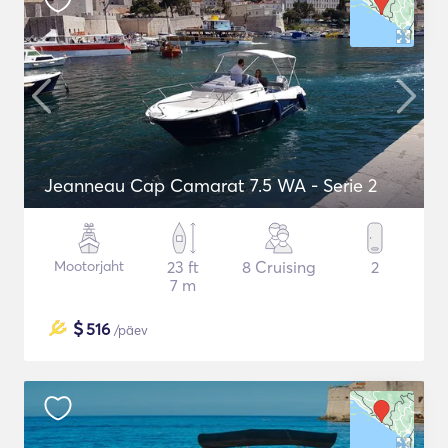
Jeanneau Cap Camarat 7.5 WA - Serie 2
Mootorjaht
23 ft
8 Cruising
2
7 m
$
516
/päev