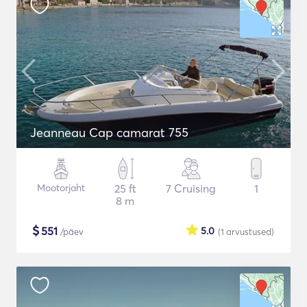
Jeanneau Cap camarat 755
Mootorjaht
25 ft
7 Cruising
1
8 m
$
551
5.0
/päev
(1
arvustused
)