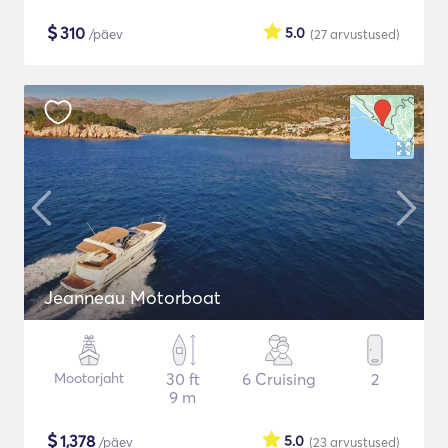
$
310
5.0
/päev
(27
arvustused
)
Jeanneau Motorboat
Mootorjaht
30 ft
6 Cruising
2
9 m
$
1,378
5.0
/päev
(23
arvustused
)