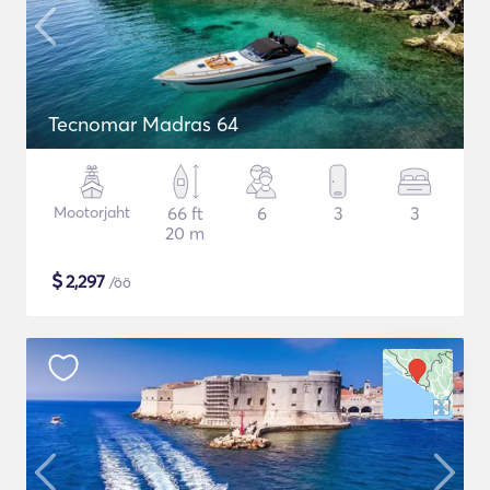
Tecnomar Madras 64
Mootorjaht
66 ft
6
3
3
20 m
$
2,297
/öö