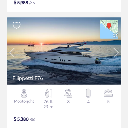
$
5,988
/öö
Filippetti F76
Mootorjaht
76 ft
8
4
5
23 m
$
5,380
/öö