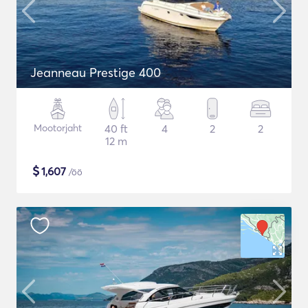
Jeanneau Prestige 400
Mootorjaht
40 ft
4
2
2
12 m
$
1,607
/öö