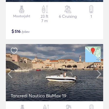
Mootorjaht
23 ft
6 Cruising
1
7 m
$
516
/päev
Tancredi Nautica BluMax 19