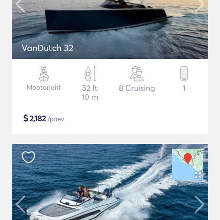
VanDutch 32
Mootorjaht
32 ft
8 Cruising
1
10 m
$
2,182
/päev