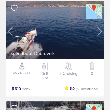
speedboat Dubrovnik
Mootorjaht
16 ft
3 Cruising
0
5 m
$
310
5.0
/päev
(58
arvustused
)