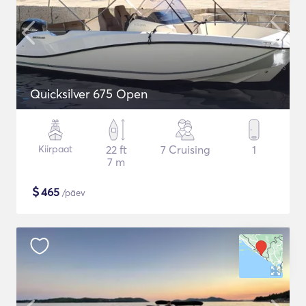
Quicksilver 675 Open
Kiirpaat
22 ft
7 Cruising
1
7 m
$
465
/päev