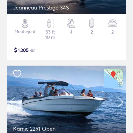
Jeanneau Prestige 34S
Mootorjaht
33 ft
4
2
2
10 m
$
1,205
/öö
Karnic 2251 Open