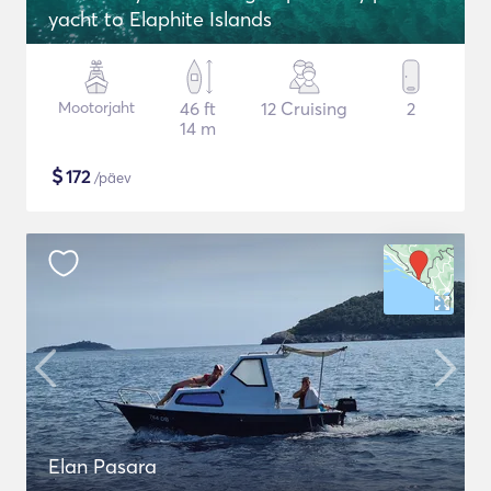
yacht to Elaphite Islands
Mootorjaht
46 ft
12 Cruising
2
14 m
$
172
/päev
Elan Pasara