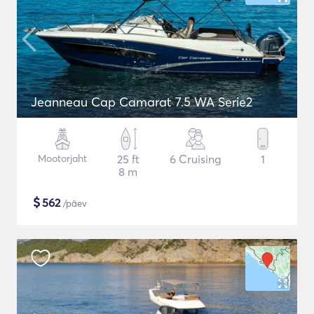
Jeanneau Cap Camarat 7.5 WA Serie2
Mootorjaht
25 ft
6 Cruising
1
8 m
$
562
/päev