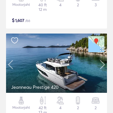
Mootorjaht
40 ft
4
2
3
12 m
$
1,607
/öö
Jeanneau Prestige 420
Mootorjaht
42 ft
4
2
2
13 m