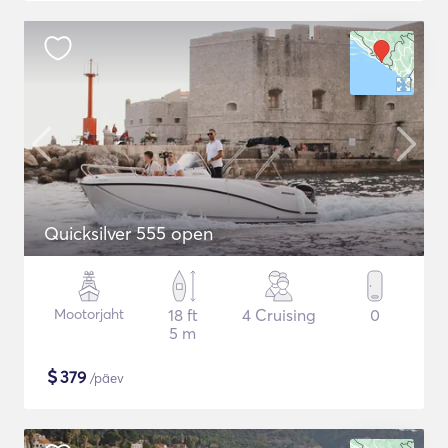
Quicksilver 555 open
Mootorjaht
18 ft
4 Cruising
0
5 m
$
379
/päev