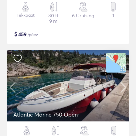
Tekkpaat
30 ft
6 Cruising
1
9 m
$
459
/päev
Atlantic Marine 750 Open