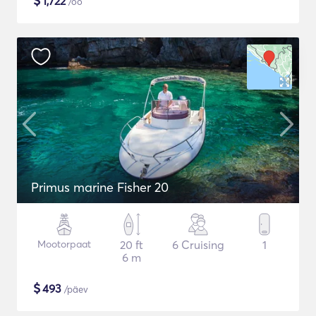
$
1,722
/öö
Primus marine Fisher 20
Mootorpaat
20 ft
6 Cruising
1
6 m
$
493
/päev