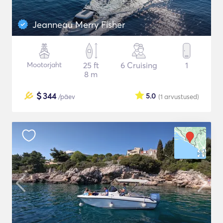
Jeanneau Merry Fisher
Mootorjaht
25 ft
6 Cruising
1
8 m
$
344
5.0
/päev
(1
arvustused
)