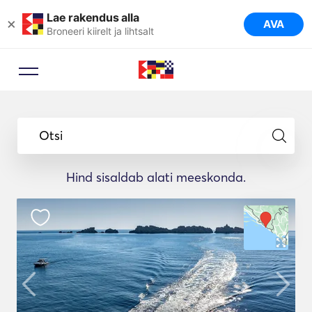
Lae rakendus alla
×
AVA
Broneeri kiirelt ja lihtsalt
Otsi
Hind sisaldab alati meeskonda.