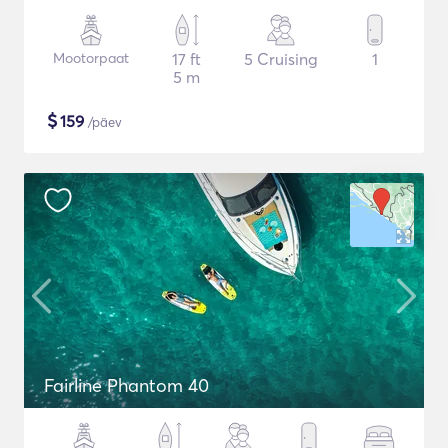
Mootorpaat
17 ft
5 Cruising
1
5 m
$
159
/päev
Fairline Phantom 40