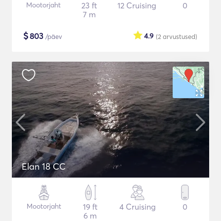
Mootorjaht
23 ft
12 Cruising
0
7 m
$
803
4.9
/päev
(2
arvustused
)
Elan 18 CC
Mootorjaht
19 ft
4 Cruising
0
6 m