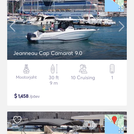
Jeanneau Cap Camarat 9.0
Mootorjaht
30 ft
10 Cruising
1
9 m
$
1,458
/päev