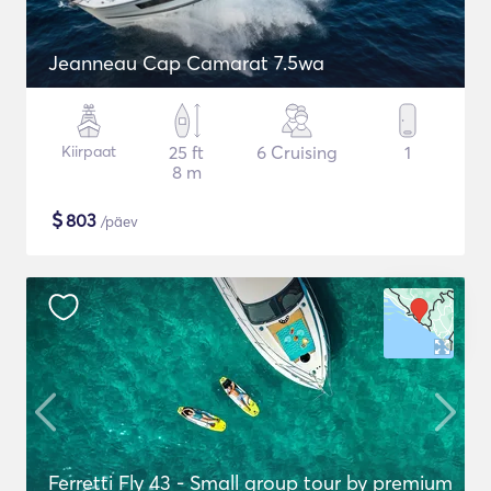
Jeanneau Cap Camarat 7.5wa
Kiirpaat
25 ft
6 Cruising
1
8 m
$
803
/päev
Ferretti Fly 43 - Small group tour by premium