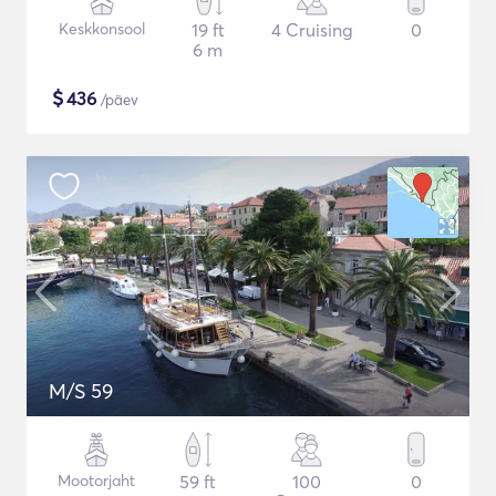
Keskkonsool
19 ft
4 Cruising
0
6 m
$
436
/päev
M/S 59
Mootorjaht
59 ft
100
0