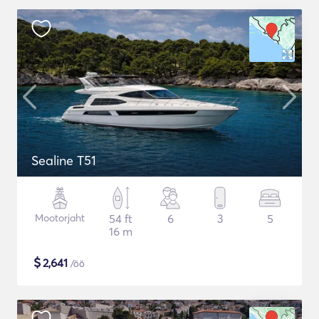
Sealine T51
Mootorjaht
54 ft
6
3
5
16 m
$
2,641
/öö