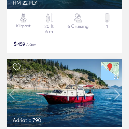
HM 22 FLY
Kiirpaat
20 ft
6 Cruising
1
6 m
$
459
/päev
Adriatic 790