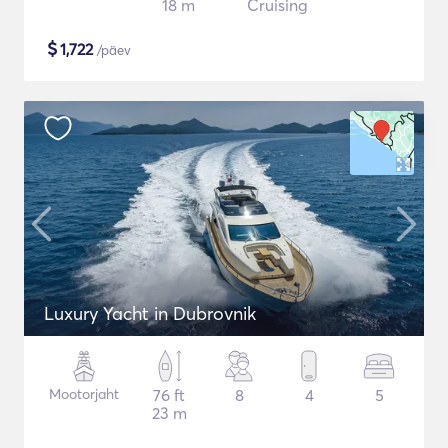
18 m
Cruising
$
1,722
/päev
Luxury Yacht in Dubrovnik
Mootorjaht
76 ft
8
4
5
23 m