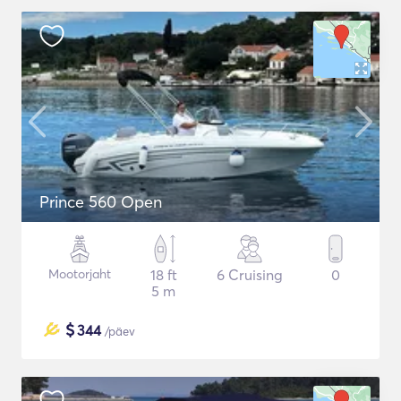
Prince 560 Open
Mootorjaht
18 ft
6 Cruising
0
5 m
$
344
/päev