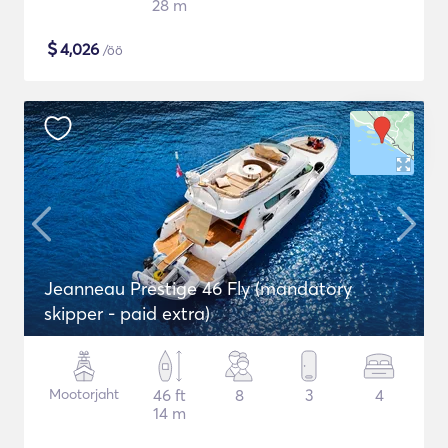
28 m
$
4,026
/öö
Jeanneau Prestige 46 Fly (mandatory
skipper - paid extra)
Mootorjaht
46 ft
8
3
4
14 m