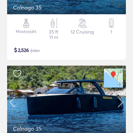
Colnago 35
Mootorjaht
35 ft
12 Cruising
1
11 m
$
2,526
/päev
Colnago 35