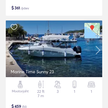
$
361
/päev
Marine Time Sunny 23
Mootorjaht
22 ft
3
1
1
7 m
$
459
/öö