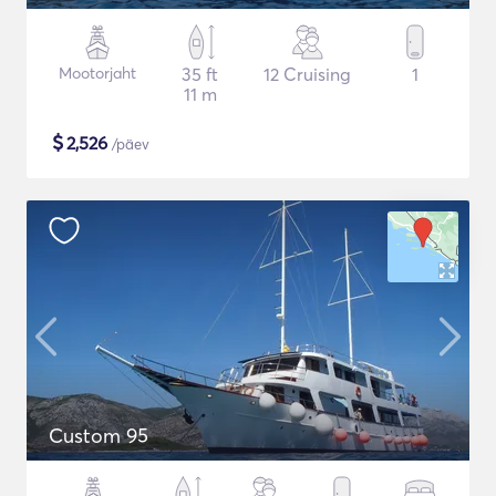
Mootorjaht
35 ft
12 Cruising
1
11 m
$
2,526
/päev
Custom 95