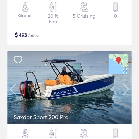
Kiirpaat
20 ft
5 Cruising
0
6 m
$
493
/päev
Saxdor Sport 200 Pro