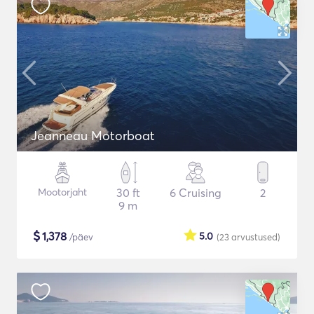
Jeanneau Motorboat
Mootorjaht
30 ft
6 Cruising
2
9 m
$
1,378
5.0
/päev
(23
arvustused
)