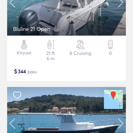
Bluline 21 Open
Kiirpaat
21 ft
8 Cruising
0
6 m
$
344
/päev