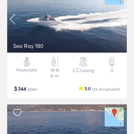
Sea Ray 180
Mootorjaht
19 ft
2 Cruising
0
6 m
$
344
5.0
/päev
(26
arvustused
)