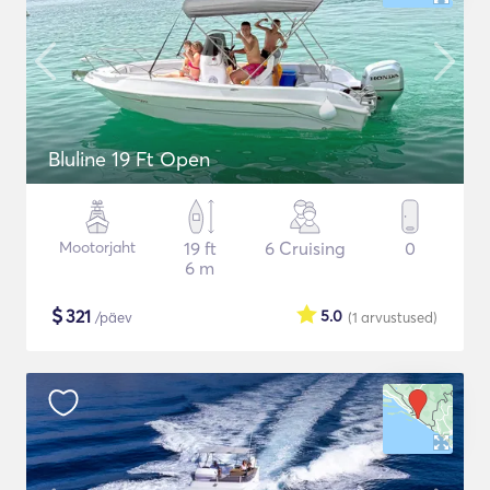
Bluline 19 Ft Open
Mootorjaht
19 ft
6 Cruising
0
6 m
$
321
5.0
/päev
(1
arvustused
)