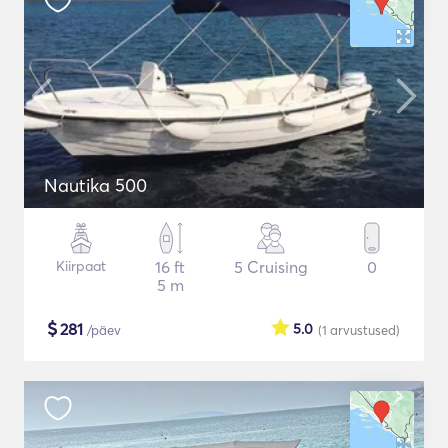
Nautika 500
Kiirpaat
16 ft
5 Cruising
0
5 m
$
281
5.0
/päev
(1
arvustused
)