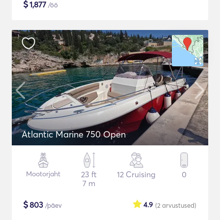
$
1,877
/öö
Atlantic Marine 750 Open
Mootorjaht
23 ft
12 Cruising
0
7 m
$
803
4.9
/päev
(2
arvustused
)