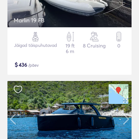
Marlin 19 FB
Jäigad täispuhutavad
19 ft
8 Cruising
0
6 m
$
436
/päev