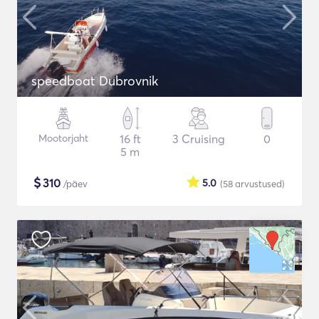
speedboat Dubrovnik
Mootorjaht
16 ft
3 Cruising
0
5 m
$
310
5.0
/päev
(58
arvustused
)