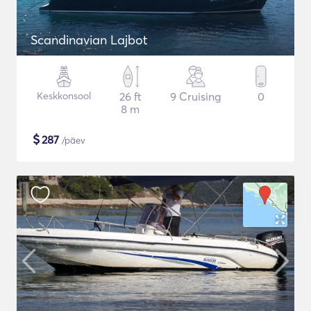
Scandinavian Lajbot
Keskkonsool
26 ft
9 Cruising
0
8 m
$
287
/päev