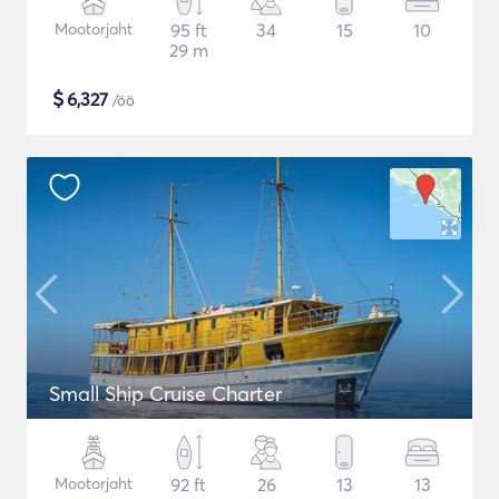
Mootorjaht
95 ft
34
15
10
29 m
$
6,327
/öö
Small Ship Cruise Charter
Mootorjaht
92 ft
26
13
13