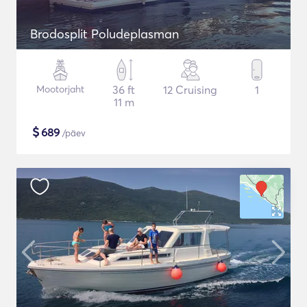
Brodosplit Poludeplasman
Mootorjaht
36 ft
12 Cruising
1
11 m
$
689
/päev