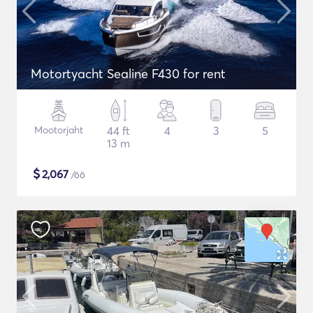
Motortyacht Sealine F430 for rent
Mootorjaht
44 ft
4
3
5
13 m
$
2,067
/öö