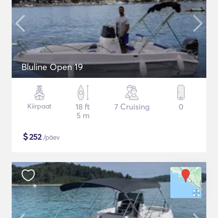
Bluline Open 19
Kiirpaat
18 ft
7 Cruising
0
5 m
$
252
/päev