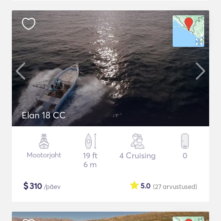
Elan 18 CC
Mootorjaht
19 ft
4 Cruising
0
6 m
$
310
5.0
/päev
(27
arvustused
)