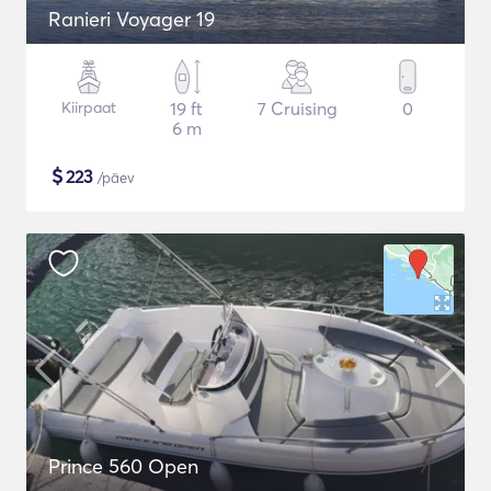
Ranieri Voyager 19
Kiirpaat
19 ft
7 Cruising
0
6 m
$
223
/päev
Prince 560 Open