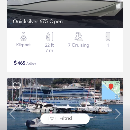
Quicksilver 675 Open
Kiirpaat
22 ft
7 Cruising
1
7 m
$
465
/päev
Filtrid