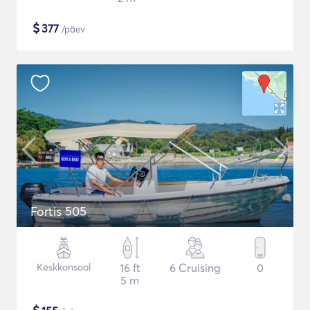
$
377
/päev
Fortis 505
Keskkonsool
16 ft
6 Cruising
0
5 m