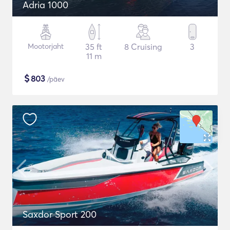
Adria 1000
Mootorjaht
35 ft
8 Cruising
3
11 m
$
803
/päev
Saxdor Sport 200