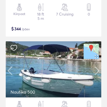
Kiirpaat
18 ft
7 Cruising
0
5 m
$
344
/päev
Nautika 500