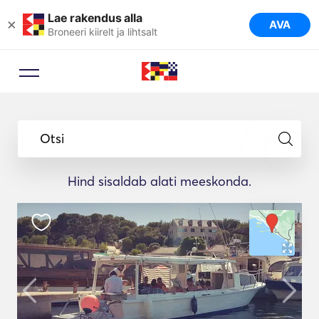
Lae rakendus alla
×
AVA
Broneeri kiirelt ja lihtsalt
Otsi
Hind sisaldab alati meeskonda.