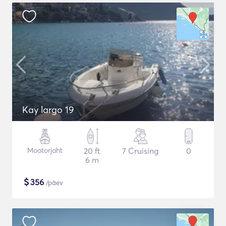
Kay largo 19
Mootorjaht
20 ft
7 Cruising
0
6 m
$
356
/päev