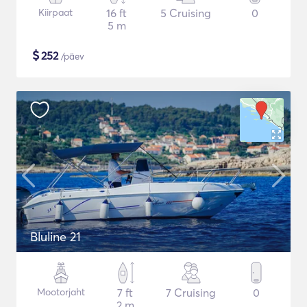
Kiirpaat
16 ft
5 Cruising
0
5 m
$
252
/päev
Bluline 21
Mootorjaht
7 ft
7 Cruising
0
2 m