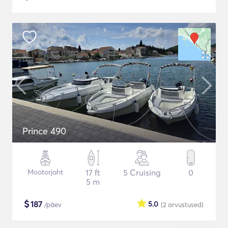
Prince 490
Mootorjaht
17 ft
5 Cruising
0
5 m
$
187
5.0
/päev
(2
arvustused
)