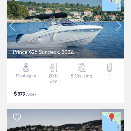
Prince 625 Sundeck, 2022.
Mootorjaht
20 ft
8 Cruising
1
6 m
$
379
/päev