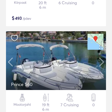
Kiirpaat
20 ft
6 Cruising
0
6 m
$
493
/päev
Prince 560
Mootorjaht
19 ft
7 Cruising
0
6 m