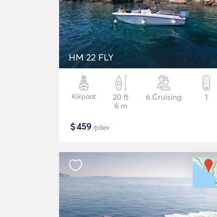
HM 22 FLY
Kiirpaat
20 ft
6 Cruising
1
6 m
$
459
/päev