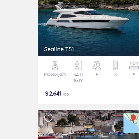
Sealine T51
Mootorjaht
54 ft
6
3
5
16 m
$
2,641
/öö