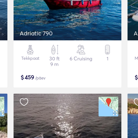
Adriatic 790
A
Tekkpaat
30 ft
6 Cruising
1
M
9 m
$
459
/päev