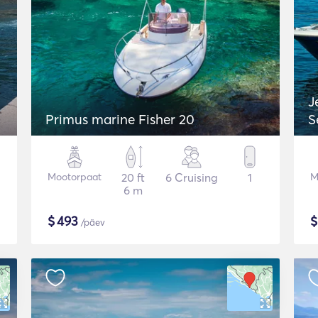
J
Primus marine Fisher 20
S
Mootorpaat
20 ft
6 Cruising
1
M
6 m
$
493
/päev