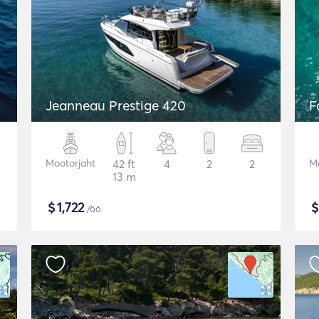
Jeanneau Prestige 420
F
Mootorjaht
42 ft
4
2
2
Mo
13 m
$
1,722
/öö