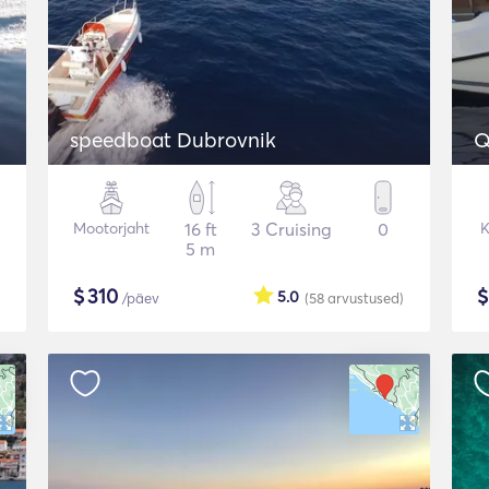
speedboat Dubrovnik
Q
Mootorjaht
16 ft
3 Cruising
0
K
5 m
$
310
5.0
/päev
(58
arvustused
)