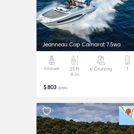
Jeanneau Cap Camarat 7.5wa
Kiirpaat
25 ft
6 Cruising
1
8 m
$
803
/päev