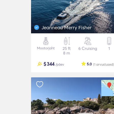
Jeanneau Merry Fisher
Mootorjaht
25 ft
6 Cruising
1
8 m
$
344
5.0
/päev
(1
arvustused
)