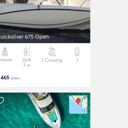
uicksilver 675 Open
iirpaat
22 ft
7 Cruising
1
7 m
$
465
/päev