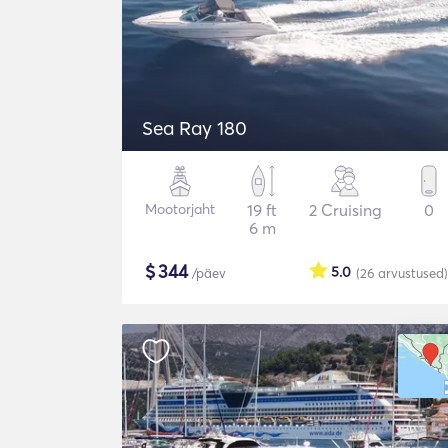
Sea Ray 180
Mootorjaht
19 ft
2 Cruising
0
6 m
$
344
5.0
/päev
(26
arvustused
)