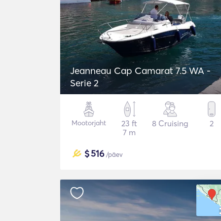
Jeanneau Cap Camarat 7.5 WA -
Serie 2
Mootorjaht
23 ft
8 Cruising
2
7 m
$
516
/päev