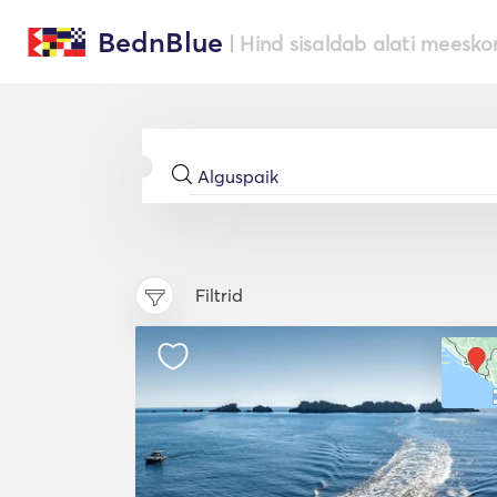
BednBlue
| Hind sisaldab alati meesko
Filtrid