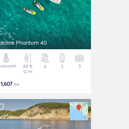
airline Phantom 40
otorjaht
40 ft
4
2
3
12 m
$
1,607
/öö