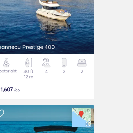
eanneau Prestige 400
otorjaht
40 ft
4
2
2
12 m
$
1,607
/öö