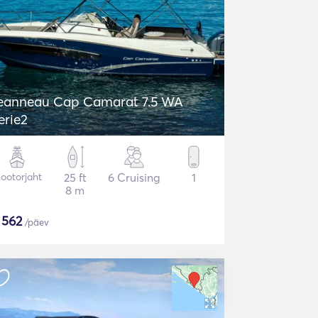
eanneau Cap Camarat 7.5 WA
erie2
ootorjaht
25 ft
6 Cruising
1
8 m
$
562
/päev