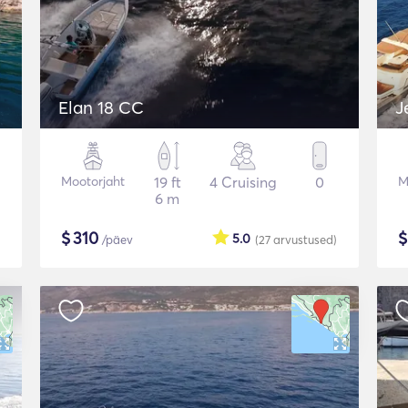
Elan 18 CC
J
Mootorjaht
19 ft
4 Cruising
0
M
6 m
$
310
5.0
/päev
(27
arvustused
)