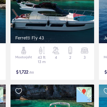
Ferretti Fly 43
J
Mootorjaht
43 ft
4
2
3
Mo
13 m
$
1,722
/öö