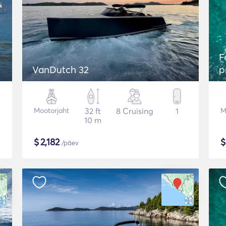
F
VanDutch 32
p
Mootorjaht
32 ft
8 Cruising
1
M
10 m
$
2,182
/päev