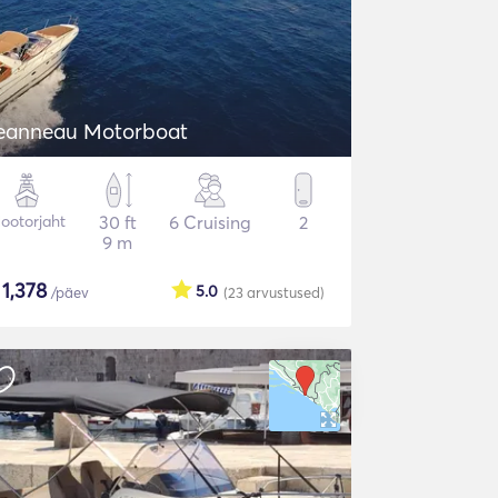
eanneau Motorboat
ootorjaht
30 ft
6 Cruising
2
9 m
$
1,378
5.0
/päev
(23
arvustused
)