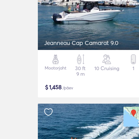
Jeanneau Cap Camarat 9.0
Mootorjaht
30 ft
10 Cruising
1
9 m
$
1,458
/päev