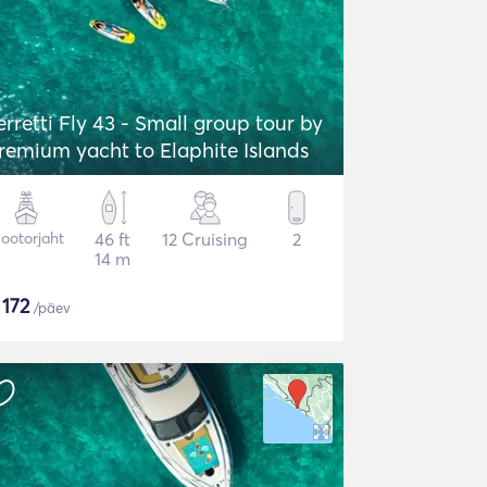
erretti Fly 43 - Small group tour by
remium yacht to Elaphite Islands
ootorjaht
46 ft
12 Cruising
2
14 m
$
172
/päev