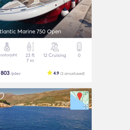
tlantic Marine 750 Open
ootorjaht
23 ft
12 Cruising
0
7 m
$
803
4.9
/päev
(2
arvustused
)