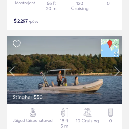
Mootorjaht
66 ft
120
0
20 m
Cruising
$
2,297
/päev
Stingher 550
Jäigad täispuhutavad
18 ft
10 Cruising
0
5 m