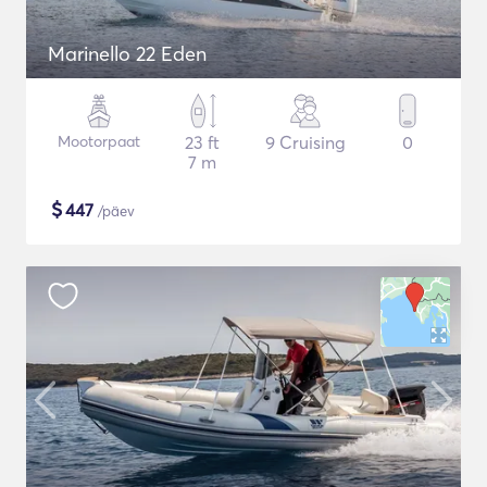
Marinello 22 Eden
Mootorpaat
23 ft
9 Cruising
0
7 m
$
447
/päev