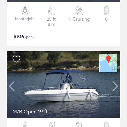
Mootorjaht
25 ft
11 Cruising
0
8 m
$
516
/päev
M/B Open 19 ft