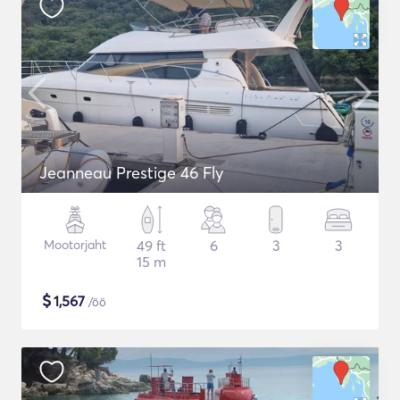
Jeanneau Prestige 46 Fly
Mootorjaht
49 ft
6
3
3
15 m
$
1,567
/öö