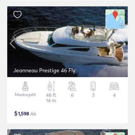
Jeanneau Prestige 46 Fly
Mootorjaht
46 ft
6
3
4
14 m
$
1,598
/öö