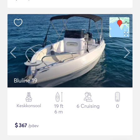
Bluline 19
Keskkonsool
19 ft
6 Cruising
0
6 m
$
367
/päev