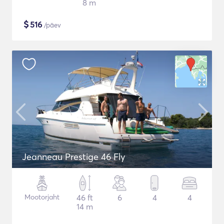
8 m
$
516
/päev
Jeanneau Prestige 46 Fly
Mootorjaht
46 ft
6
4
4
14 m