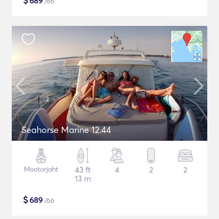
$
689
/öö
Seahorse Marine 12.44
Mootorjaht
43 ft
4
2
2
13 m
$
689
/öö