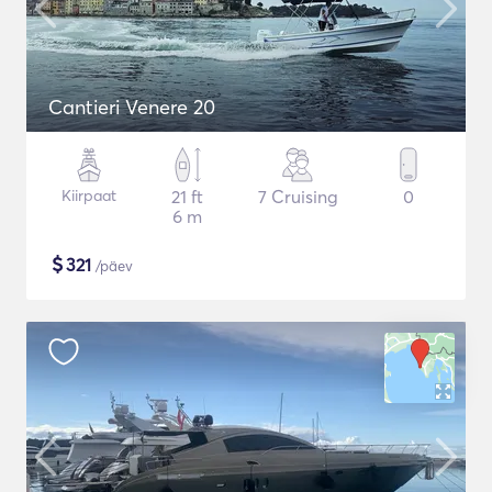
Cantieri Venere 20
Kiirpaat
21 ft
7 Cruising
0
6 m
$
321
/päev