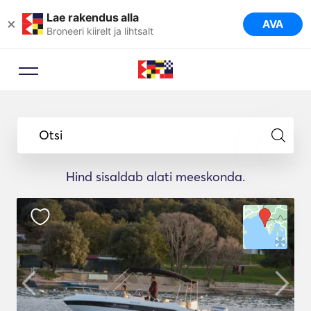
Lae rakendus alla
×
AVA
Broneeri kiirelt ja lihtsalt
Otsi
Hind sisaldab alati meeskonda.