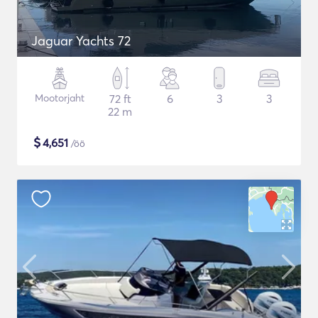
Jaguar Yachts 72
Mootorjaht
72 ft
6
3
3
22 m
$
4,651
/öö