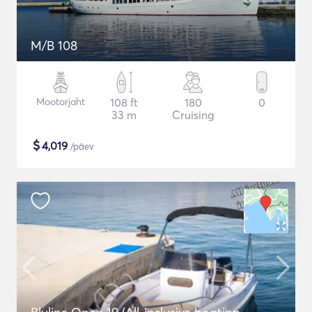
M/B 108
Mootorjaht
108 ft
180
0
33 m
Cruising
$
4,019
/päev