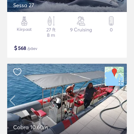
Sessa 27
Kiirpaat
27 ft
9 Cruising
0
8 m
$
568
/päev
Cobra 10.60m