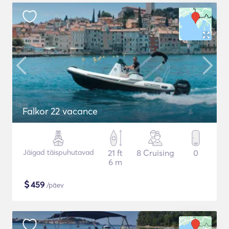
Falkor 22 vacance
Jäigad täispuhutavad
21 ft
8 Cruising
0
6 m
$
459
/päev