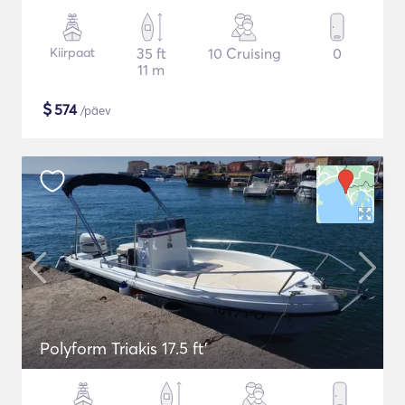
Kiirpaat
35 ft
10 Cruising
0
11 m
$
574
/päev
Polyform Triakis 17.5 ft'