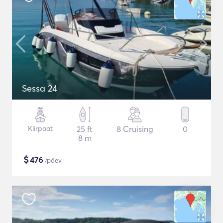
Sessa 24
Kiirpaat
25 ft
8 Cruising
0
8 m
$
476
/päev