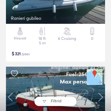
Ranieri gubileo
Kiirpaat
18 ft
6 Cruising
0
5 m
$
321
/päev
Filtrid