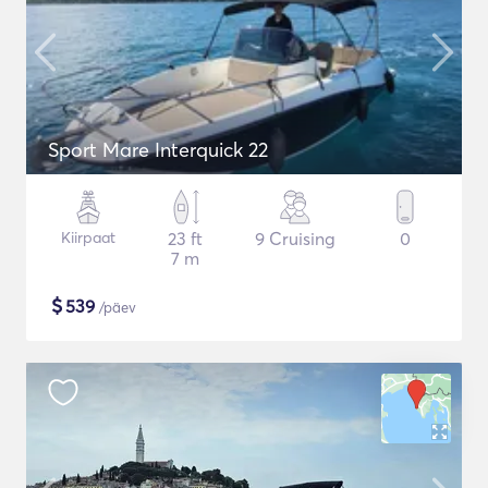
Sport Mare Interquick 22
Kiirpaat
23 ft
9 Cruising
0
7 m
$
539
/päev