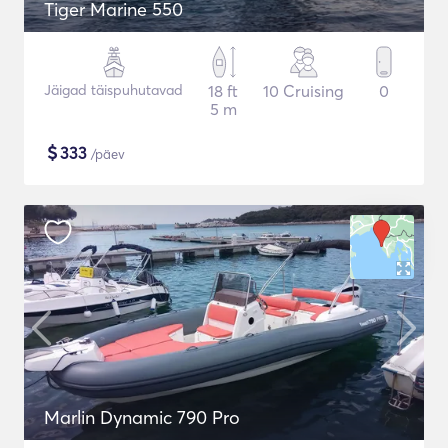
Tiger Marine 550
Jäigad täispuhutavad
18 ft
10 Cruising
0
5 m
$
333
/päev
Marlin Dynamic 790 Pro