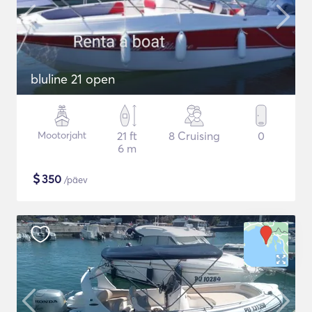
bluline 21 open
Mootorjaht
21 ft
8 Cruising
0
6 m
$
350
/päev