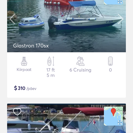
Glastron 170sx
Kiirpaat
17 ft
6 Cruising
0
5 m
$
310
/päev