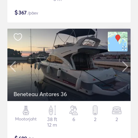
$
367
/päev
Beneteau Antares 36
Mootorjaht
38 ft
6
2
2
12 m