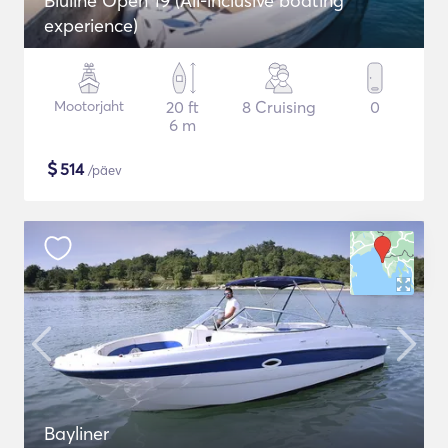
Bluline Open 19 (All-inclusive boating
experience)
Mootorjaht
20 ft
8 Cruising
0
6 m
$
514
/päev
Bayliner