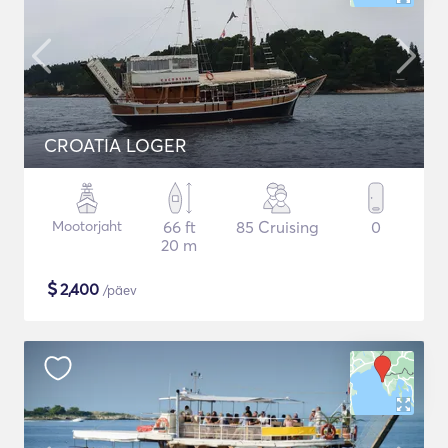
CROATIA LOGER
Mootorjaht
66 ft
85 Cruising
0
20 m
$
2,400
/päev