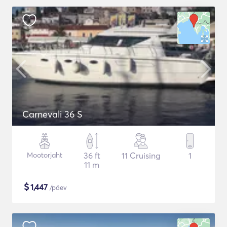
Carnevali 36 S
Mootorjaht
36 ft
11 Cruising
1
11 m
$
1,447
/päev