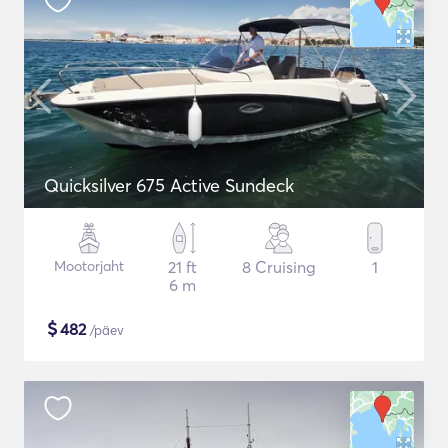
Quicksilver 675 Active Sundeck
Mootorjaht
21 ft
8 Cruising
1
6 m
$
482
/päev