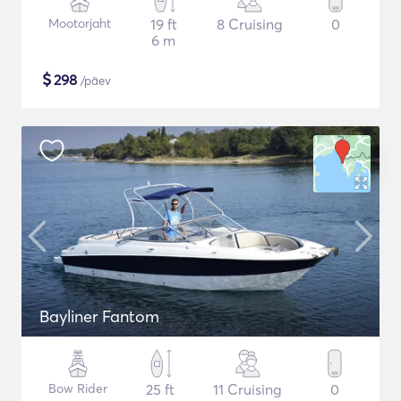
Mootorjaht
19 ft
8 Cruising
0
6 m
$
298
/päev
Bayliner Fantom
Bow Rider
25 ft
11 Cruising
0