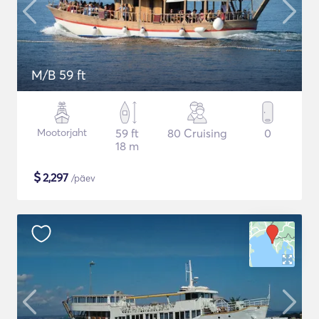
M/B 59 ft
Mootorjaht
59 ft
80 Cruising
0
18 m
$
2,297
/päev