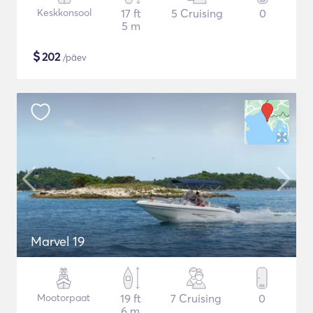
Keskkonsool
17 ft
5 Cruising
0
5 m
$
202
/päev
Marvel 19
Mootorpaat
19 ft
7 Cruising
0
6 m