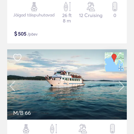
Jäigad täispuhutavad
26 ft
12 Cruising
0
8 m
$
505
/päev
M/B 66