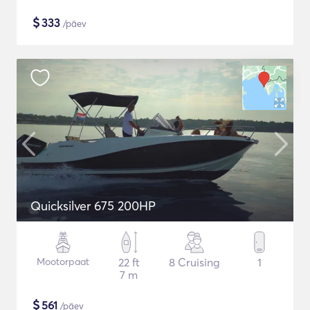
$
333
/päev
Quicksilver 675 200HP
Mootorpaat
22 ft
8 Cruising
1
7 m
$
561
/päev