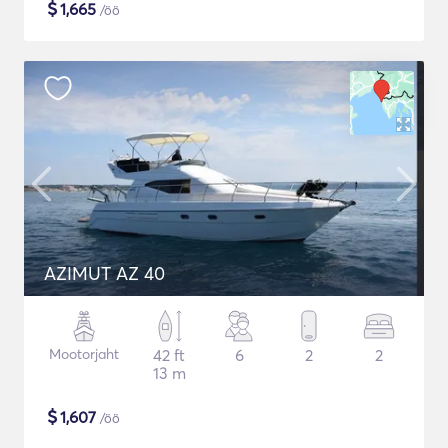
$
1,665
/öö
AZIMUT AZ 40
Mootorjaht
42 ft
6
2
2
13 m
$
1,607
/öö