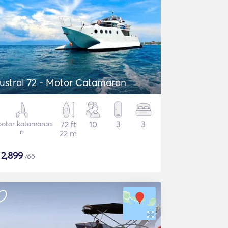
ustral 72 - Motor Catamaran
otor katamaraa
72 ft
10
3
3
n
22 m
$
2,899
/öö