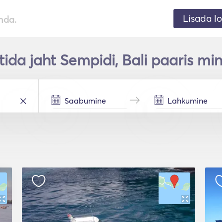
Lisada lo
nda.
ida jaht Sempidi, Bali paaris min