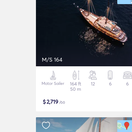
M/S 164
Motor Sailer
164 ft
12
6
6
50 m
$
2,719
/öö