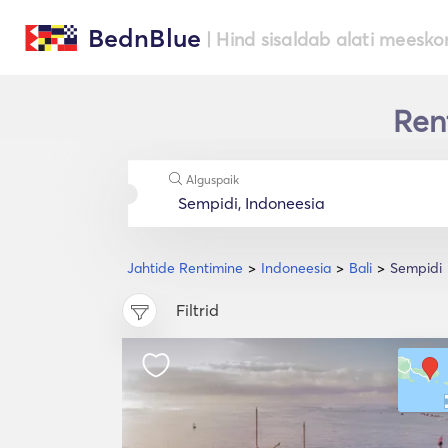
BednBlue
| Hind sisaldab alati meesko
Rent
Alguspaik
Jahtide Rentimine
Indoneesia
Bali
Sempidi
Filtrid