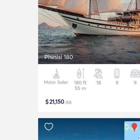
Phinisi 180
Motor Sailer
180 ft
18
9
9
55 m
$
21,150
/öö