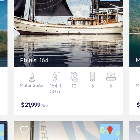
Phinisi 164
M
Motor Sailer
164 ft
10
5
5
Mo
50 m
$
21,999
/öö