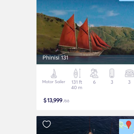
Phinisi 131
Motor Sailer
131 ft
6
3
3
40 m
$
13,999
/öö