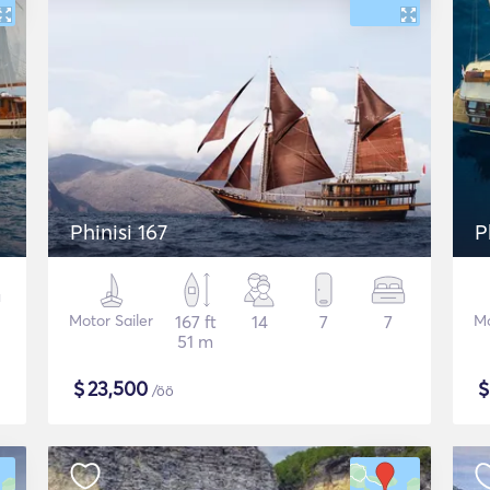
Phinisi 167
P
Motor Sailer
167 ft
14
7
7
Mo
51 m
$
23,500
/öö