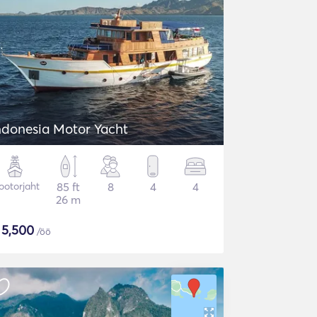
ndonesia Motor Yacht
otorjaht
85 ft
8
4
4
26 m
$
5,500
/öö