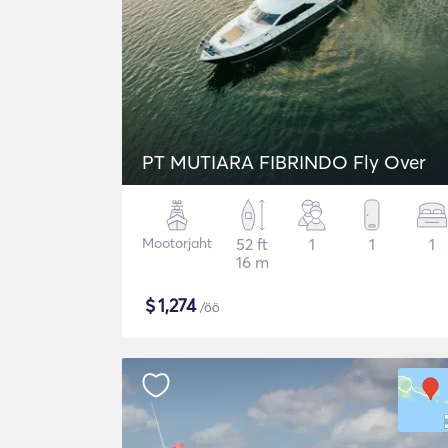
PT MUTIARA FIBRINDO Fly Over
Mootorjaht
52 ft
1
1
1
16 m
$
1,274
/öö