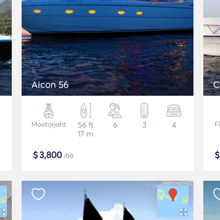
Aicon 56
C
Mootorjaht
56 ft
6
3
4
F
17 m
$
3,800
/öö