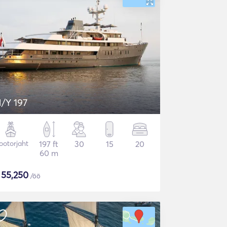
/Y 197
otorjaht
197 ft
30
15
20
60 m
$
55,250
/öö