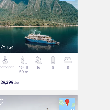
/Y 164
otorjaht
164 ft
16
8
8
50 m
$
29,399
/öö