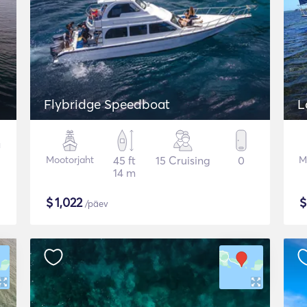
Flybridge Speedboat
Mootorjaht
45 ft
15 Cruising
0
M
14 m
$
1,022
/päev