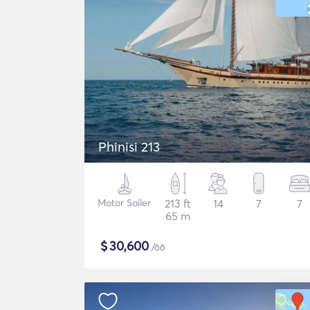
Phinisi 213
Motor Sailer
213 ft
14
7
7
65 m
$
30,600
/öö