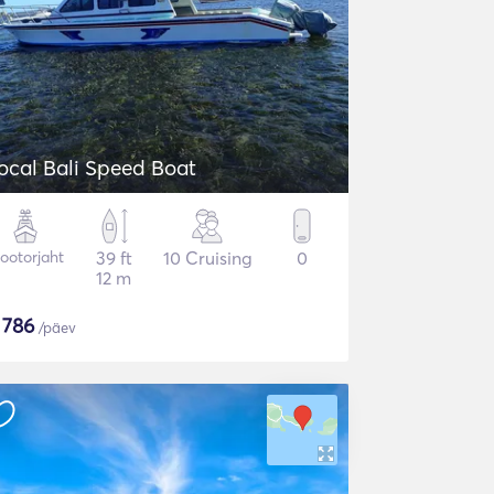
Local Bali Speed Boat
ootorjaht
39 ft
10 Cruising
0
12 m
$
786
/päev