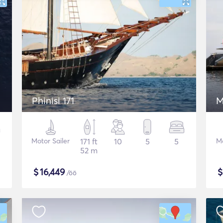
Phinisi 171
M
Motor Sailer
171 ft
10
5
5
Mo
52 m
$
16,449
/öö