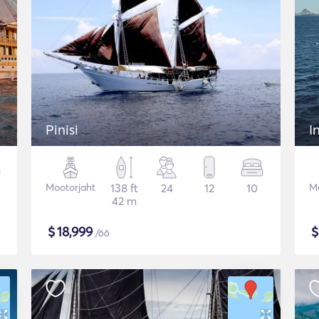
Pinisi
I
Mootorjaht
138 ft
24
12
10
Mo
42 m
$
18,999
/öö