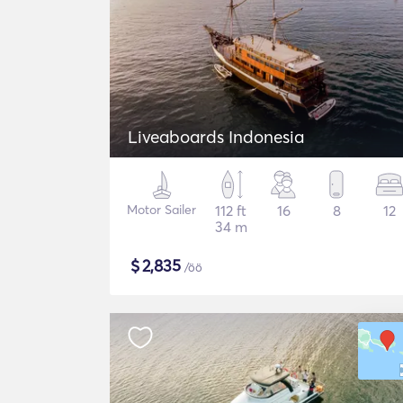
Liveaboards Indonesia
Motor Sailer
112 ft
16
8
12
34 m
$
2,835
/öö