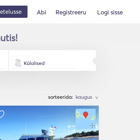
etelusse
Abi
Registreeru
Logi sisse
utis!
Külalised
sorteerida:
>