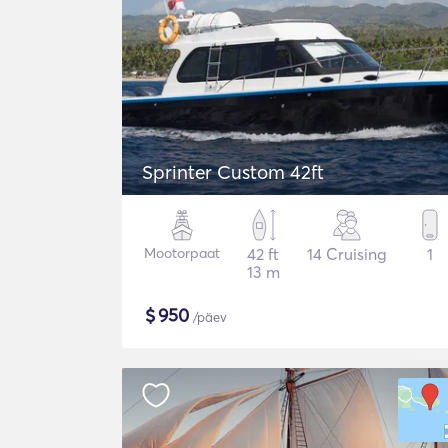
Sprinter Custom 42ft
Mootorpaat
42 ft
14 Cruising
1
13 m
$
950
/päev