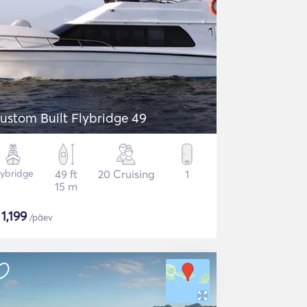
ustom Built Flybridge 49
lybridge
49 ft
20 Cruising
1
15 m
$
1,199
/päev