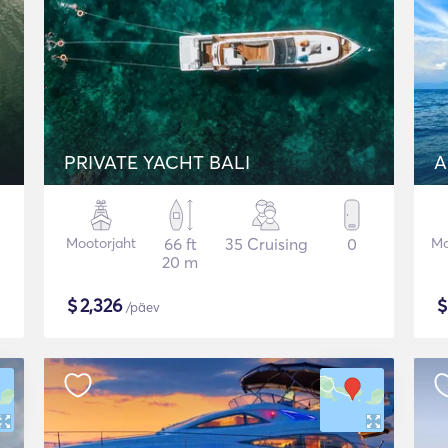
PRIVATE YACHT BALI
A
Mootorjaht
66 ft
35 Cruising
0
Mo
20 m
$
2,326
/päev