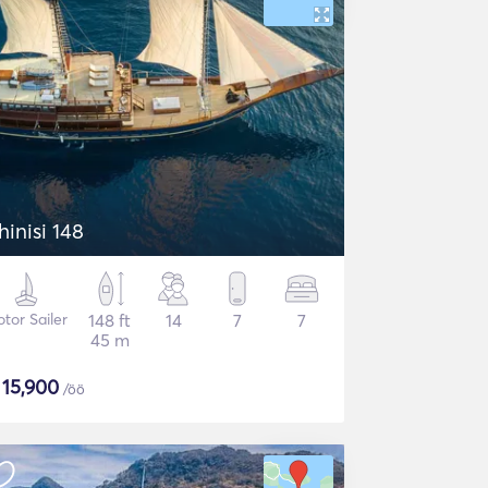
hinisi 148
tor Sailer
148 ft
14
7
7
45 m
$
15,900
/öö