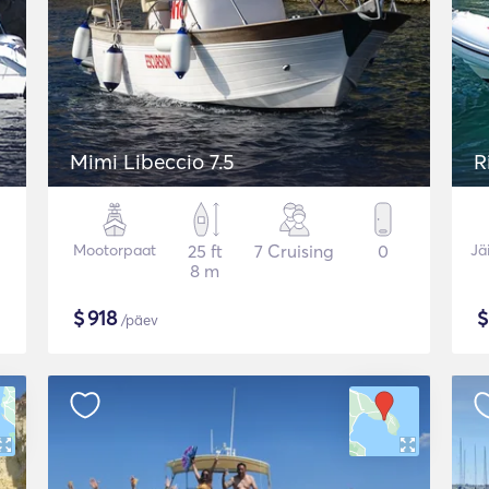
Mimi Libeccio 7.5
R
Mootorpaat
25 ft
7 Cruising
0
Jä
8 m
$
918
/päev