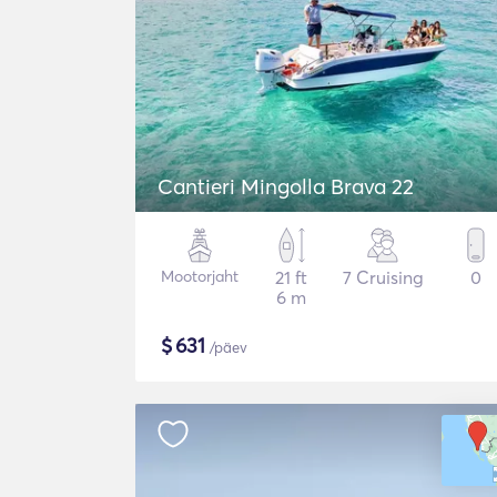
Cantieri Mingolla Brava 22
Mootorjaht
21 ft
7 Cruising
0
6 m
$
631
/päev