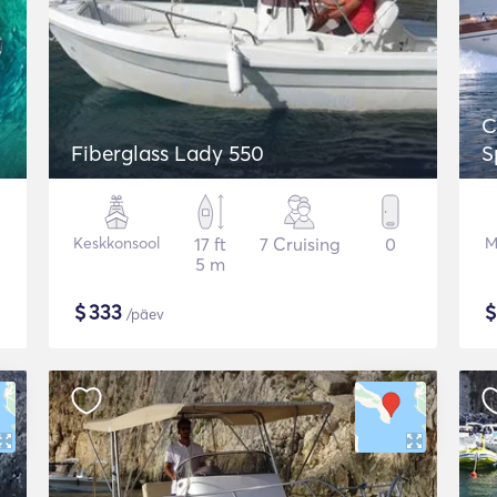
C
Fiberglass Lady 550
S
Keskkonsool
17 ft
7 Cruising
0
M
5 m
$
333
/päev