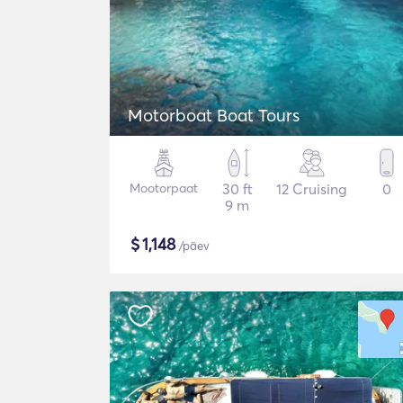
Motorboat Boat Tours
Mootorpaat
30 ft
12 Cruising
0
9 m
$
1,148
/päev