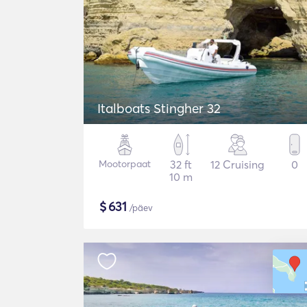
Italboats Stingher 32
Mootorpaat
32 ft
12 Cruising
0
10 m
$
631
/päev