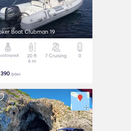
oker Boat Clubman 19
ootorpaat
20 ft
7 Cruising
0
6 m
$
390
/päev