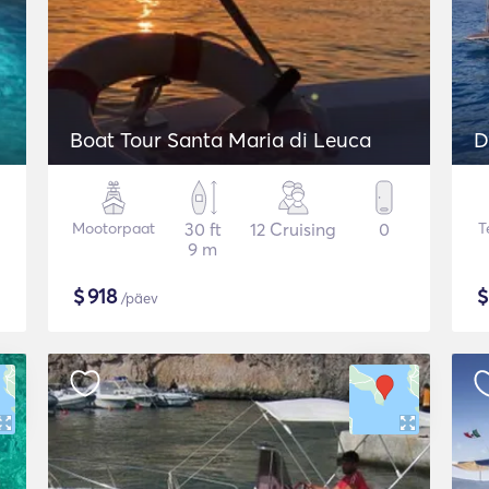
Boat Tour Santa Maria di Leuca
D
Mootorpaat
30 ft
12 Cruising
0
T
9 m
$
918
/päev