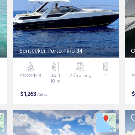
Sunseeker Porto Fino 34
O
Mootorjaht
34 ft
7 Cruising
1
M
10 m
$
1,263
/päev