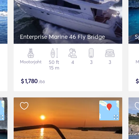
Enterprise Marine 46 Fly Bridge
S
Mootorjaht
50 ft
4
3
3
M
15 m
$
1,780
/öö