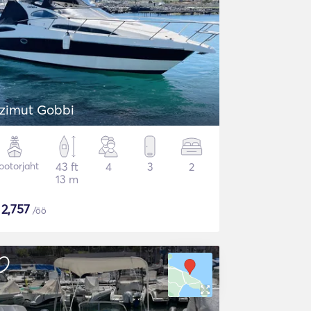
zimut Gobbi
otorjaht
43 ft
4
3
2
13 m
$
2,757
/öö