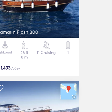
amarin Flash 800
ekkpaat
26 ft
11 Cruising
1
8 m
$
1,493
/päev