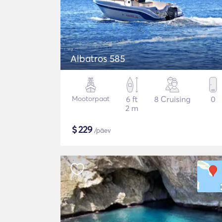
Albatros 585
Mootorpaat
6 ft
8 Cruising
0
2 m
$
229
/päev