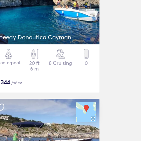
peedy Donautica Cayman
ootorpaat
20 ft
8 Cruising
0
6 m
$
344
/päev