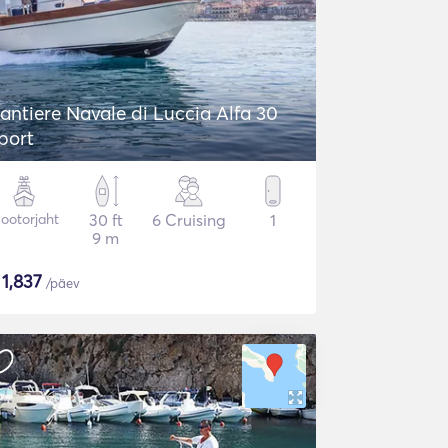
antiere Navale di Luccia Alfa 30
port
ootorjaht
30 ft
6 Cruising
1
9 m
$
1,837
/päev