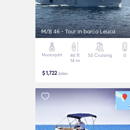
M/B 46 - Tour in barca Leuca
Mootorjaht
46 ft
55 Cruising
0
14 m
$
1,722
/päev