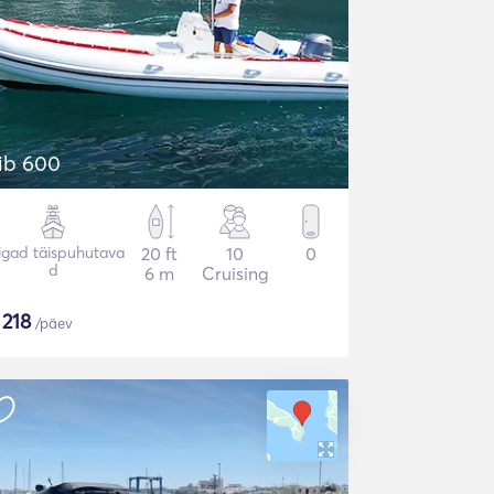
ib 600
igad täispuhutava
20 ft
10
0
d
6 m
Cruising
$
218
/päev