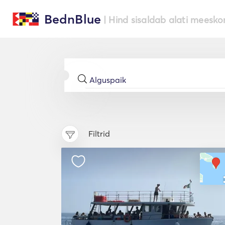
BednBlue
| Hind sisaldab alati meesko
Filtrid