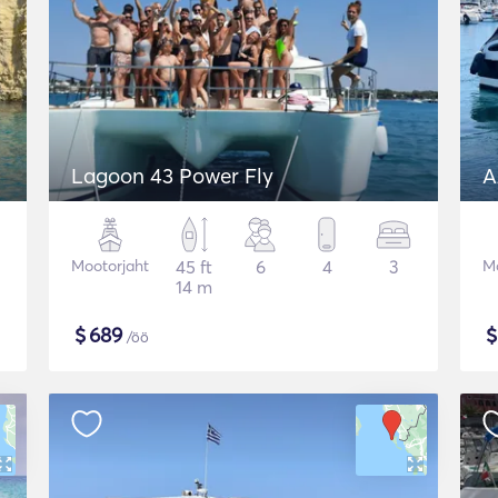
Lagoon 43 Power Fly
A
Mootorjaht
45 ft
6
4
3
Mo
14 m
$
689
/öö