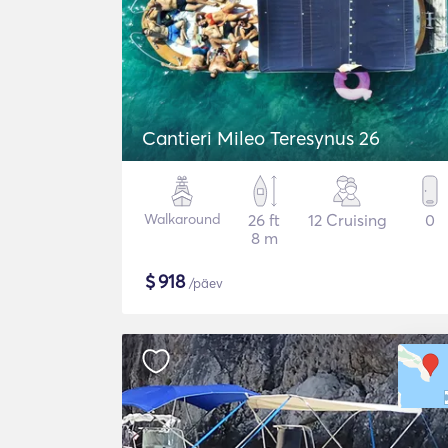
Cantieri Mileo Teresynus 26
Walkaround
26 ft
12 Cruising
0
8 m
$
918
/päev