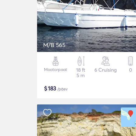
M/B 565
Mootorpaat
18 ft
6 Cruising
0
5 m
$
183
/päev