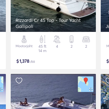
Rizzardi Cr 45 Top - Tour Yacht
Gallipoli
J
Mootorjaht
45 ft
4
2
2
M
14 m
$
1,378
/öö