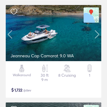
Jeanneau Cap Camarat 9.0 WA
Walkaround
30 ft
8 Cruising
1
9 m
$
1,722
/päev