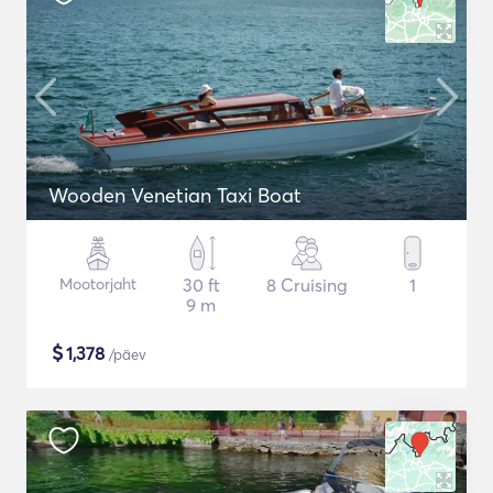
Wooden Venetian Taxi Boat
Mootorjaht
30 ft
8 Cruising
1
9 m
$
1,378
/päev