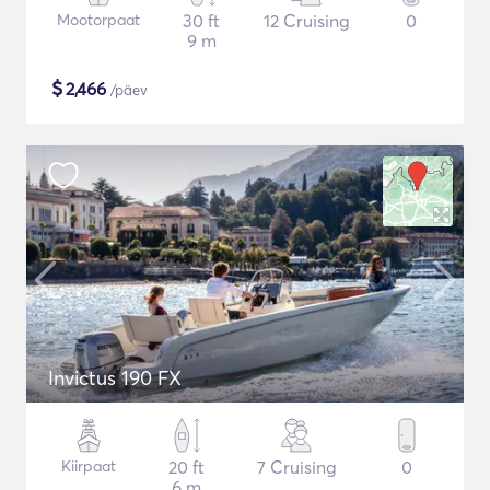
Mootorpaat
30 ft
12 Cruising
0
9 m
$
2,466
/päev
Invictus 190 FX
Kiirpaat
20 ft
7 Cruising
0
6 m