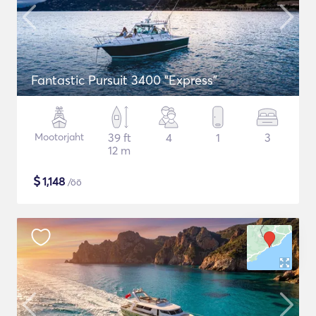
Fantastic Pursuit 3400 "Express"
Mootorjaht
39 ft
4
1
3
12 m
$
1,148
/öö