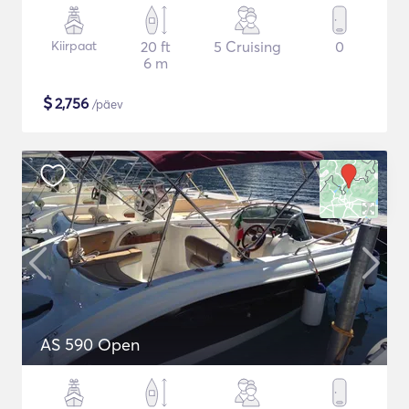
Kiirpaat
20 ft
5 Cruising
0
6 m
$
2,756
/päev
AS 590 Open