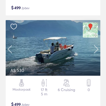
$
499
/päev
AS 530
Mootorpaat
17 ft
6 Cruising
0
5 m
$
499
/päev