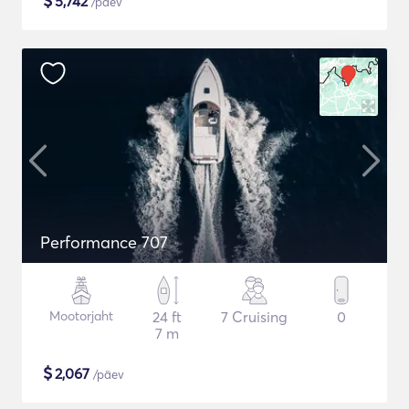
$
5,742
/päev
Performance 707
Mootorjaht
24 ft
7 Cruising
0
7 m
$
2,067
/päev