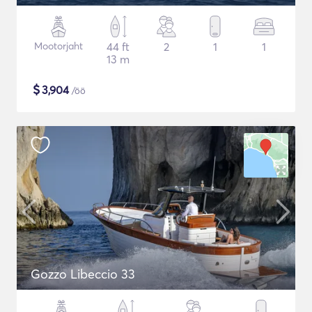
Mootorjaht
44 ft
2
1
1
13 m
$
3,904
/öö
Gozzo Libeccio 33