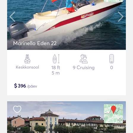
Marinello Eden 22
Keskkonsool
18 ft
9 Cruising
0
5 m
$
396
/päev