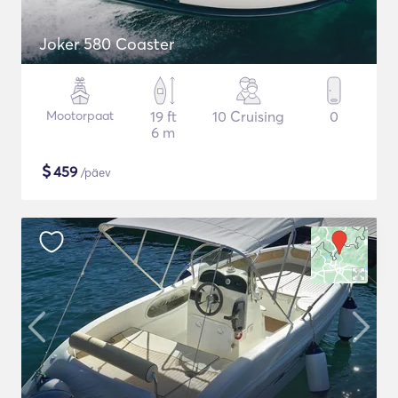
Joker 580 Coaster
Mootorpaat
19 ft
10 Cruising
0
6 m
$
459
/päev