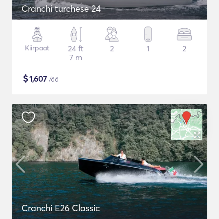
Cranchi turchese 24
Kiirpaat
24 ft
2
1
2
7 m
$
1,607
/öö
Cranchi E26 Classic