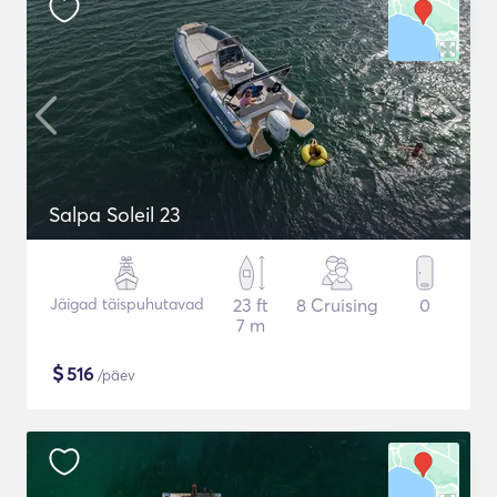
Salpa Soleil 23
Jäigad täispuhutavad
23 ft
8 Cruising
0
7 m
$
516
/päev