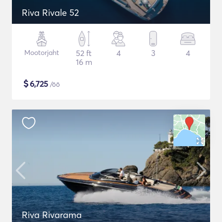
Riva Rivale 52
Mootorjaht
52 ft
4
3
4
16 m
$
6,725
/öö
Riva Rivarama