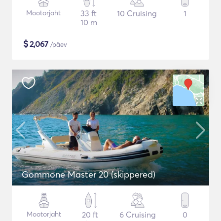
Mootorjaht
33 ft
10 Cruising
1
10 m
$
2,067
/päev
Gommone Master 20 (skippered)
Mootorjaht
20 ft
6 Cruising
0