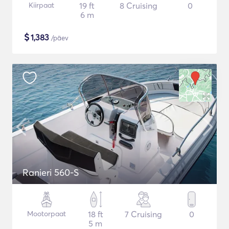
Kiirpaat
19 ft
8 Cruising
0
6 m
$
1,383
/päev
Ranieri 560-S
Mootorpaat
18 ft
7 Cruising
0
5 m