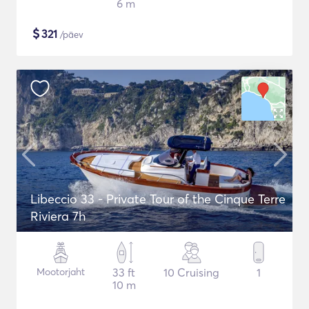
6 m
$
321
/päev
Libeccio 33 - Private Tour of the Cinque Terre
Riviera 7h
Mootorjaht
33 ft
10 Cruising
1
10 m