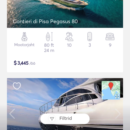
Cantieri di Pisa Pegasus 80
Mootorjaht
80 ft
10
3
9
24 m
$
3,445
/öö
Filtrid