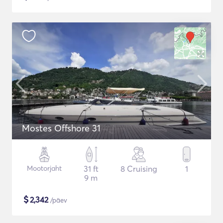
Mostes Offshore 31
Mootorjaht
31 ft
8 Cruising
1
9 m
$
2,342
/päev