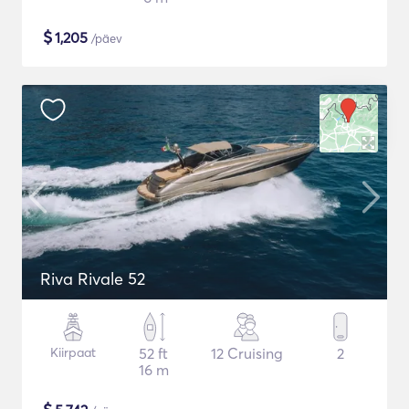
$
1,205
/päev
Riva Rivale 52
Kiirpaat
52 ft
12 Cruising
2
16 m