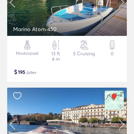
Marino Atom 450
Mootorpaat
13 ft
5 Cruising
0
4 m
$
195
/päev