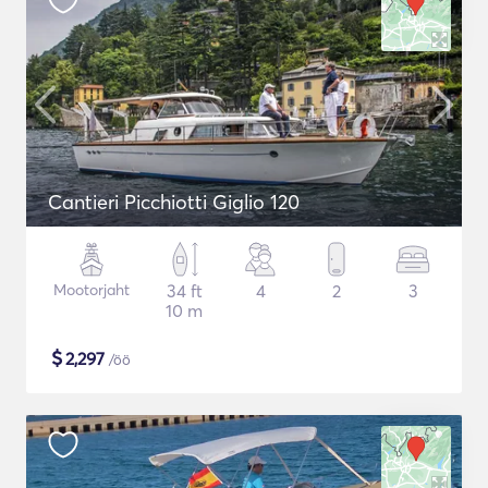
Cantieri Picchiotti Giglio 120
Mootorjaht
34 ft
4
2
3
10 m
$
2,297
/öö