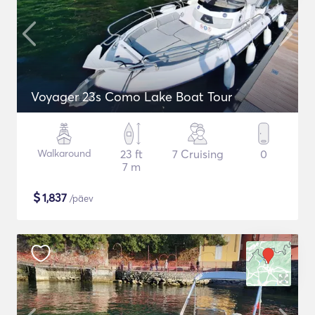
Voyager 23s Como Lake Boat Tour
Walkaround
23 ft
7 Cruising
0
7 m
$
1,837
/päev