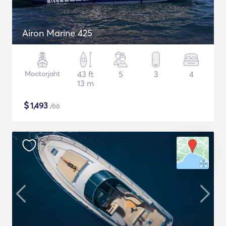
Airon Marine 425
Mootorjaht
43 ft
5
3
4
13 m
$
1,493
/öö