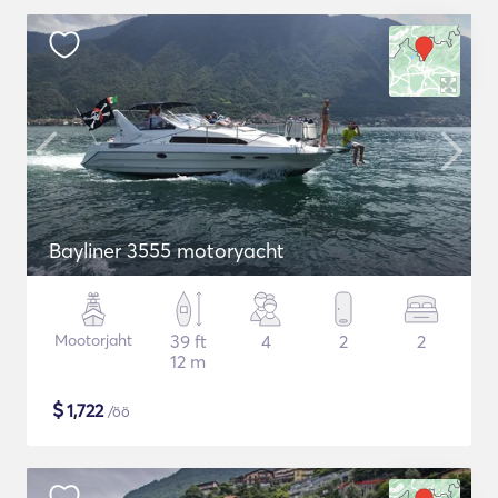
Bayliner 3555 motoryacht
Mootorjaht
39 ft
4
2
2
12 m
$
1,722
/öö