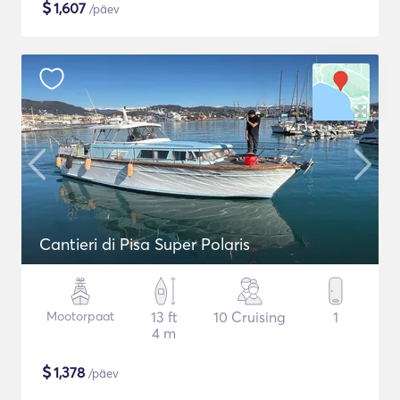
$
1,607
/päev
Cantieri di Pisa Super Polaris
Mootorpaat
13 ft
10 Cruising
1
4 m
$
1,378
/päev