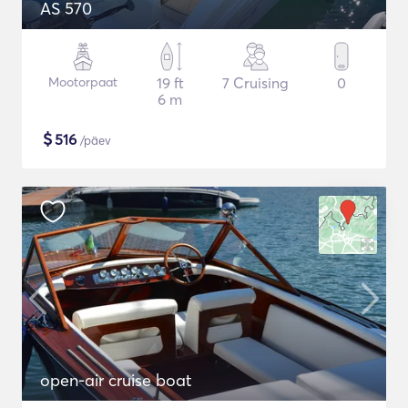
AS 570
Mootorpaat
19 ft
7 Cruising
0
6 m
$
516
/päev
open-air cruise boat