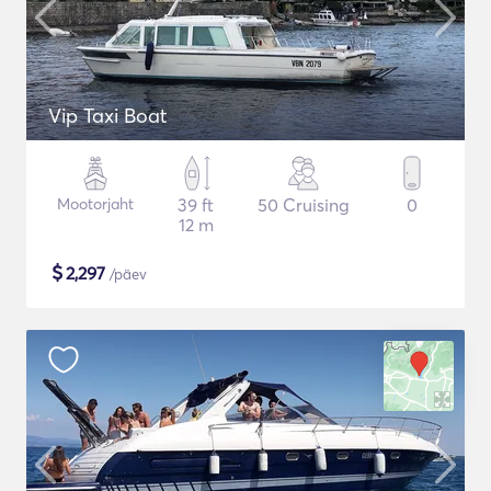
Vip Taxi Boat
Mootorjaht
39 ft
50 Cruising
0
12 m
$
2,297
/päev