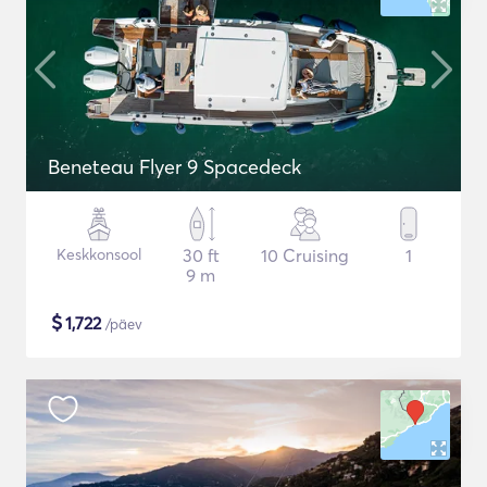
Beneteau Flyer 9 Spacedeck
Keskkonsool
30 ft
10 Cruising
1
9 m
$
1,722
/päev