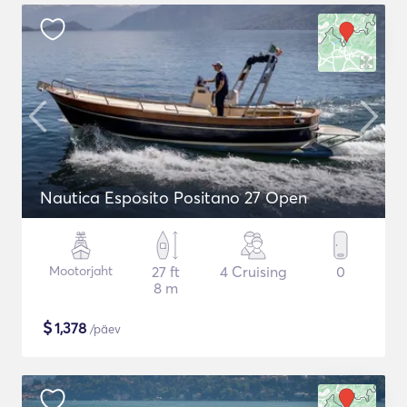
Nautica Esposito Positano 27 Open
Mootorjaht
27 ft
4 Cruising
0
8 m
$
1,378
/päev