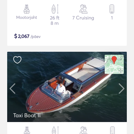
Mootorjaht
26 ft
7 Cruising
1
8 m
$
2,067
/päev
Taxi Boat II