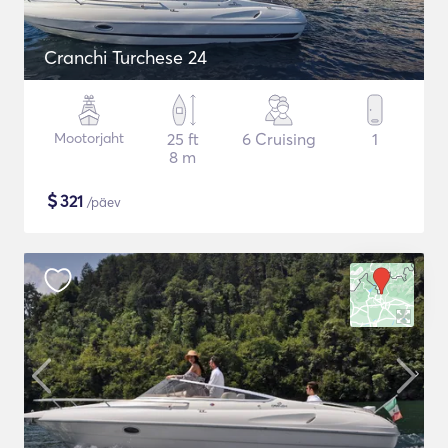
Cranchi Turchese 24
Mootorjaht
25 ft
6 Cruising
1
8 m
$
321
/päev