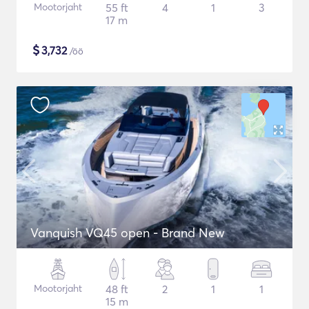
Mootorjaht
55 ft
4
1
3
17 m
$
3,732
/öö
Vanquish VQ45 open - Brand New
Mootorjaht
48 ft
2
1
1
15 m