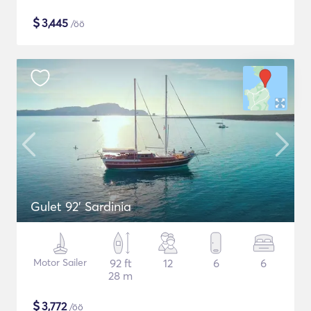
$
3,445
/öö
Gulet 92' Sardinia
Motor Sailer
92 ft
12
6
6
28 m
$
3,772
/öö