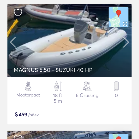
MAGNUS 5.50 - SUZUKI 40 HP
Mootorpaat
18 ft
6 Cruising
0
5 m
$
459
/päev