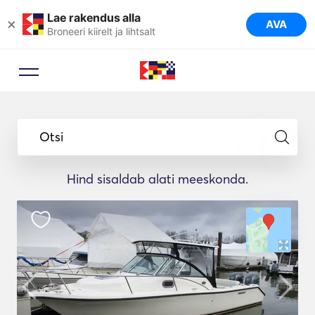
Lae rakendus alla
×
AVA
Broneeri kiirelt ja lihtsalt
Otsi
Hind sisaldab alati meeskonda.