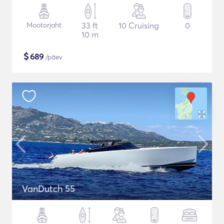
Mootorjaht
33 ft
10 Cruising
0
10 m
$
689
/päev
VanDutch 55