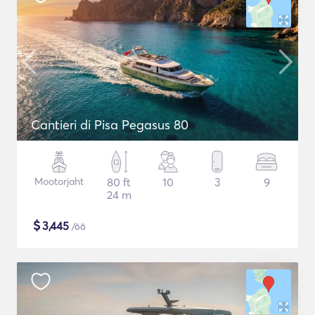
Cantieri di Pisa Pegasus 80
Mootorjaht
80 ft
10
3
9
24 m
$
3,445
/öö