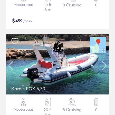
Mootorpaat
19 ft
8 Cruising
0
6 m
$
459
/päev
Kardis FOX 5,70
Mootorpaat
20 ft
8 Cruising
0
6 m