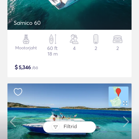
Sarnico 60
Mootorjaht
60 ft
4
2
2
18 m
$
5,346
/öö
Filtrid