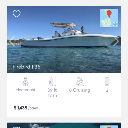
Firebird F36
Mootorjaht
39 ft
8 Cruising
2
12 m
$
1,435
/päev