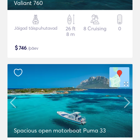
Valiant 760
Jäigad täispuhutavad
26 ft
8 Cruising
0
8 m
$
746
/päev
Spacious open motorboat Puma 33