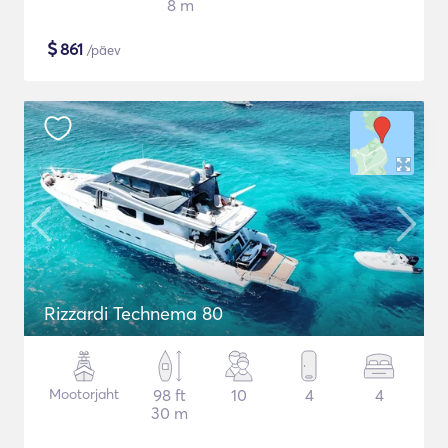
8 m
$
861
/päev
Rizzardi Technema 80
Mootorjaht
98 ft
10
4
4
30 m