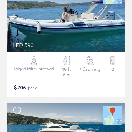
LED 590
Jäigad täispuhutavad
19 ft
7 Cruising
0
6 m
$
706
/päev