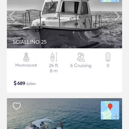
SCIALLINO 25
Mootorpaat
26 ft
6 Cruising
0
8 m
$
689
/päev