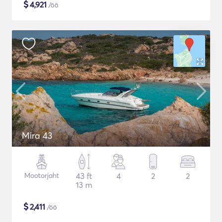
$
4,921
/öö
Mira 43
Mootorjaht
43 ft
4
2
2
13 m
$
2,411
/öö