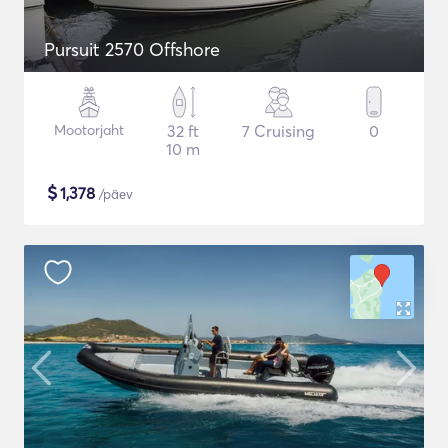
Pursuit 2570 Offshore
Mootorjaht
32 ft
7 Cruising
0
10 m
$
1,378
/päev