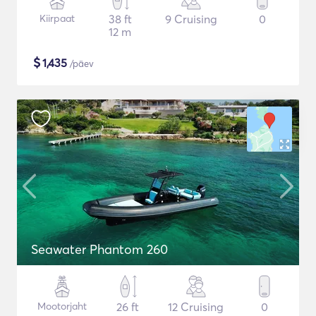
Kiirpaat
38 ft
9 Cruising
0
12 m
$
1,435
/päev
Seawater Phantom 260
Mootorjaht
26 ft
12 Cruising
0