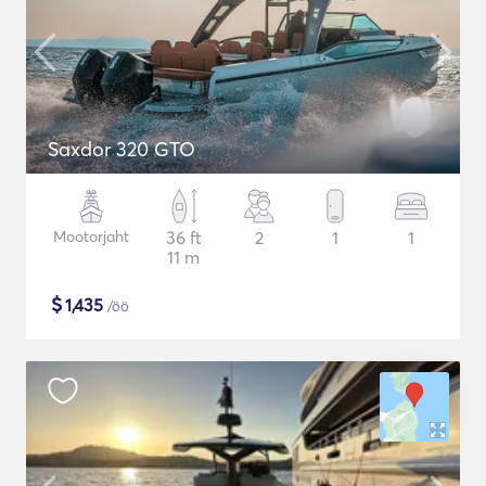
Saxdor 320 GTO
Mootorjaht
36 ft
2
1
1
11 m
$
1,435
/öö