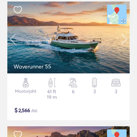
Waverunner 55
Mootorjaht
61 ft
6
3
3
19 m
$
2,566
/öö