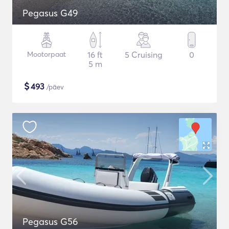
Pegasus G49
Mootorpaat
16 ft
5 Cruising
0
5 m
$
493
/päev
Pegasus G56