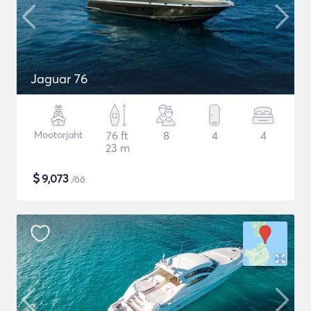
Jaguar 76
Mootorjaht
76 ft
8
4
4
23 m
$
9,073
/öö