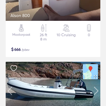
Alson 800
Mootorpaat
26 ft
10 Cruising
0
8 m
$
666
/päev