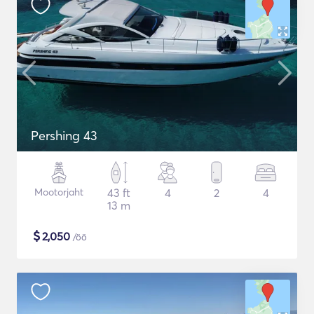
Pershing 43
Mootorjaht
43 ft
4
2
4
13 m
$
2,050
/öö