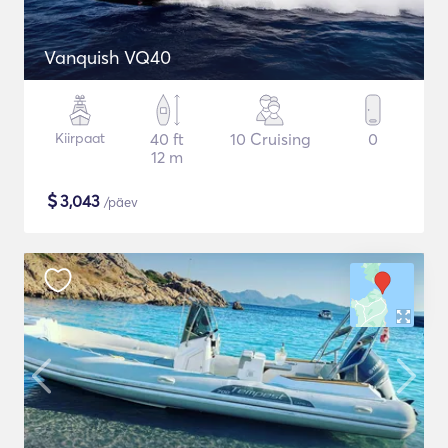
Vanquish VQ40
Kiirpaat
40 ft
10 Cruising
0
12 m
$
3,043
/päev