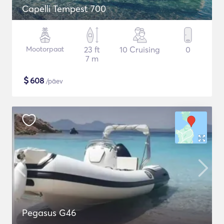
Capelli Tempest 700
Mootorpaat
23 ft
10 Cruising
0
7 m
$
608
/päev
Pegasus G46