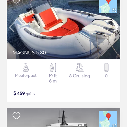
MAGNUS 5.80
Mootorpaat
19 ft
8 Cruising
0
6 m
$
459
/päev