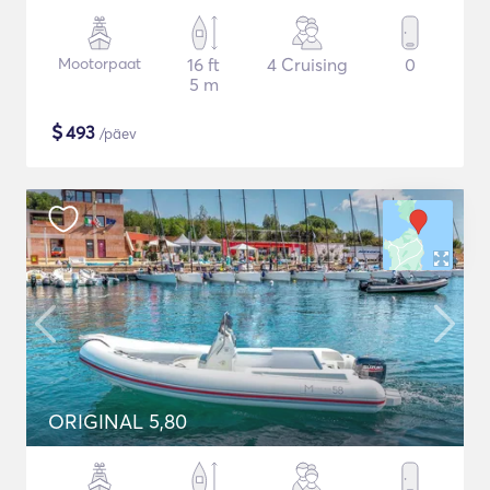
Mootorpaat
16 ft
4 Cruising
0
5 m
$
493
/päev
ORIGINAL 5,80