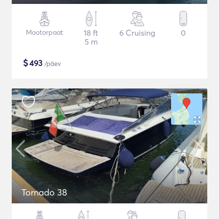
Mootorpaat
18 ft
6 Cruising
0
5 m
$
493
/päev
Tornado 38