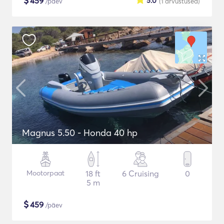
$
459
5.0
/päev
(1
arvustused
)
Magnus 5.50 - Honda 40 hp
Mootorpaat
18 ft
6 Cruising
0
5 m
$
459
/päev