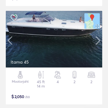
Itama 45
Mootorjaht
45 ft
4
2
2
14 m
$
2,050
/öö