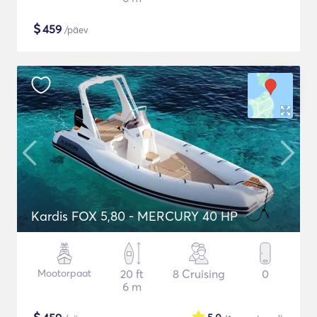
$
459
/päev
Kardis FOX 5,80 - MERCURY 40 HP
Mootorpaat
20 ft
8 Cruising
0
6 m