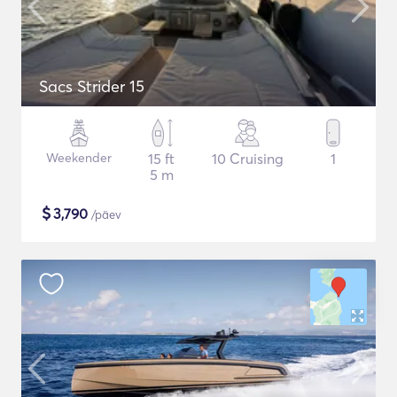
Sacs Strider 15
Weekender
15 ft
10 Cruising
1
5 m
$
3,790
/päev