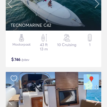
TECNOMARINE C42
Mootorpaat
43 ft
10 Cruising
1
13 m
$
746
/päev