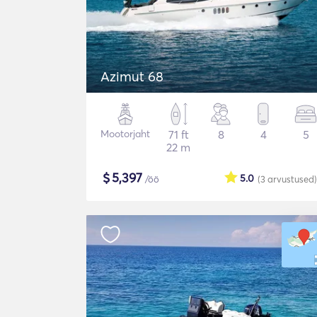
Azimut 68
Mootorjaht
71 ft
8
4
5
22 m
$
5,397
5.0
/öö
(3
arvustused
)