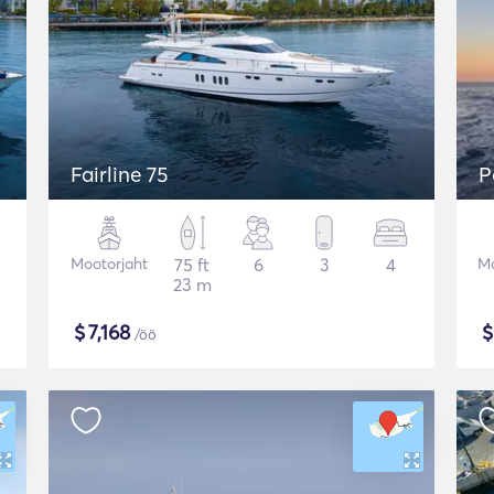
Fairline 75
P
Mootorjaht
75 ft
6
3
4
Mo
23 m
$
7,168
/öö