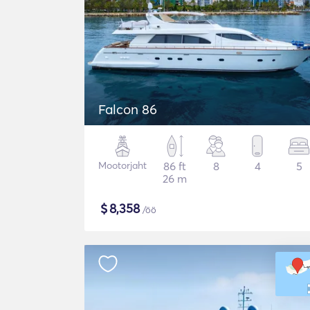
Falcon 86
Mootorjaht
86 ft
8
4
5
26 m
$
8,358
/öö