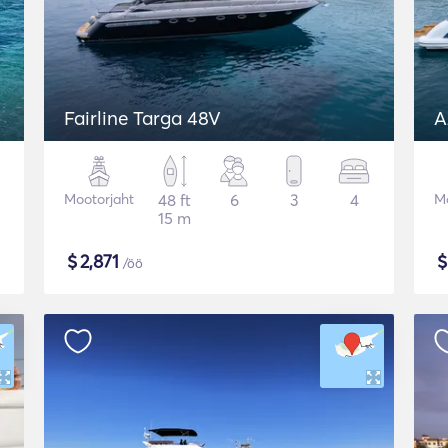
Fairline Targa 48V
A
Mootorjaht
48 ft
6
3
4
Mo
15 m
$
2,871
/öö