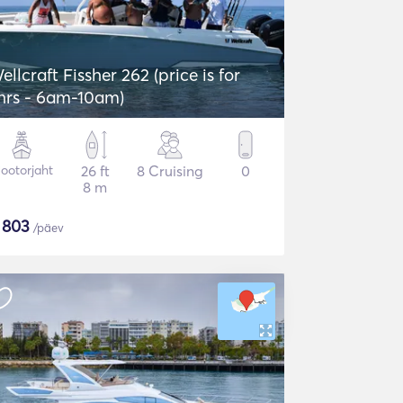
ellcraft Fissher 262 (price is for
hrs - 6am-10am)
ootorjaht
26 ft
8 Cruising
0
8 m
$
803
/päev