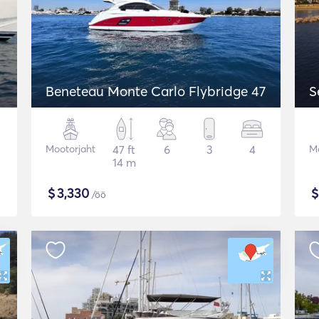
Beneteau Monte Carlo Flybridge 47
S
Mootorjaht
47 ft
6
3
4
Mo
14 m
$
3,330
/öö