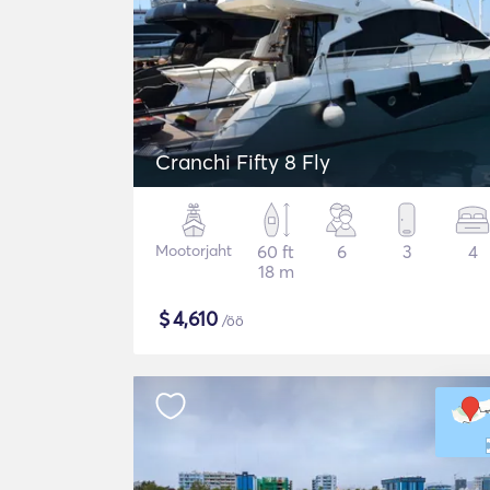
Cranchi Fifty 8 Fly
Mootorjaht
60 ft
6
3
4
18 m
$
4,610
/öö