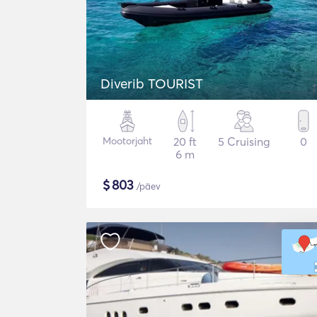
Diverib TOURIST
Mootorjaht
20 ft
5 Cruising
0
6 m
$
803
/päev