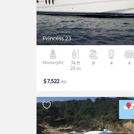
Princess 23
Mootorjaht
74 ft
8
4
4
23 m
$
7,522
/öö