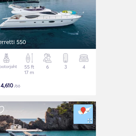
erretti 550
otorjaht
55 ft
6
3
4
17 m
$
4,610
/öö