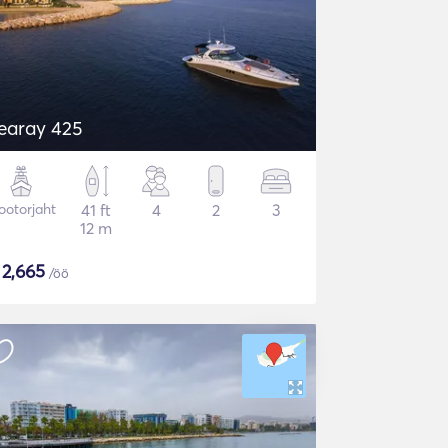
earay 425
otorjaht
41 ft
4
2
3
12 m
$
2,665
/öö