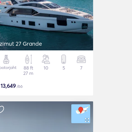
zimut 27 Grande
otorjaht
88 ft
10
5
7
27 m
$
13,649
/öö