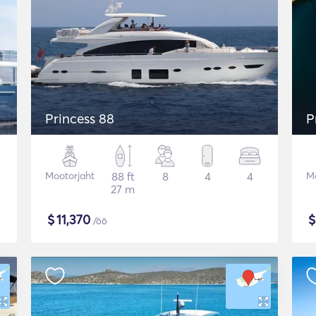
Princess 88
P
Mootorjaht
88 ft
8
4
4
Mo
27 m
$
11,370
/öö