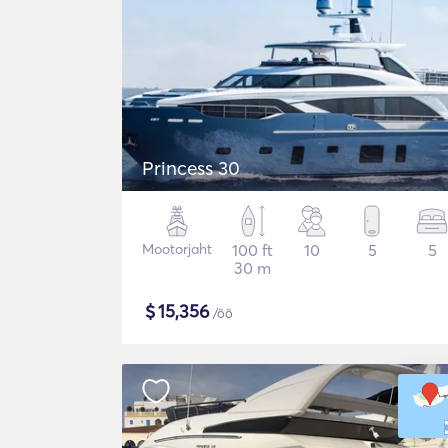
Princess 30
Mootorjaht
100 ft
10
5
5
30 m
$
15,356
/öö