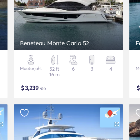
Beneteau Monte Carlo 52
F
Mootorjaht
52 ft
6
3
4
Mo
16 m
$
3,239
/öö