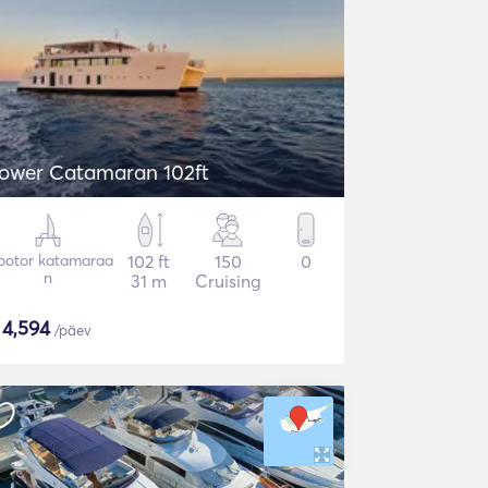
ower Catamaran 102ft
otor katamaraa
102 ft
150
0
n
31 m
Cruising
$
4,594
/päev