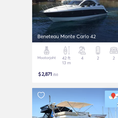
Beneteau Monte Carlo 42
Mootorjaht
42 ft
4
2
2
13 m
$
2,871
/öö