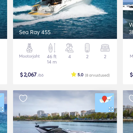
W
Sea Ray 455
3
Mootorjaht
46 ft
4
2
2
M
14 m
$
2,067
5.0
/öö
(8
arvustused
)