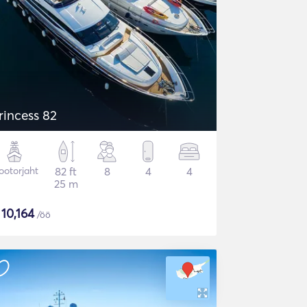
rincess 82
otorjaht
82 ft
8
4
4
25 m
$
10,164
/öö