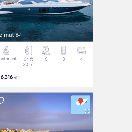
zimut 64
otorjaht
64 ft
6
3
4
20 m
$
6,316
/öö