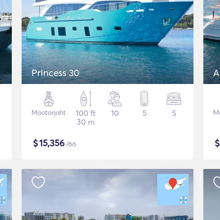
Princess 30
A
Mootorjaht
100 ft
10
5
5
Mo
30 m
$
15,356
/öö