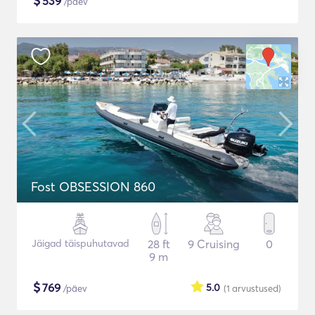
$
539
/päev
Fost OBSESSION 860
Jäigad täispuhutavad
28 ft
9 Cruising
0
9 m
$
769
5.0
/päev
(1
arvustused
)