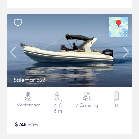
Solemar B22
Mootorpaat
21 ft
7 Cruising
0
6 m
$
746
/päev