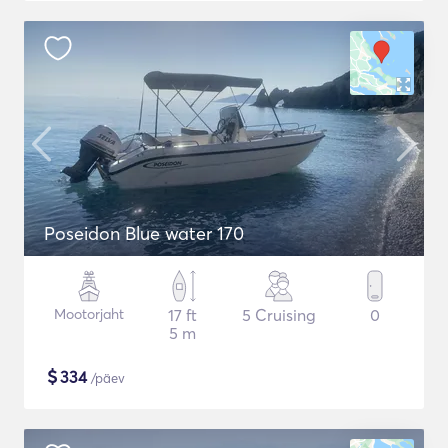
Poseidon Blue water 170
Mootorjaht
17 ft
5 Cruising
0
5 m
$
334
/päev