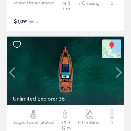
Jäigad täispuhutavad
24 ft
7 Cruising
0
7 m
$
1,091
/päev
Unlimited Explorer 36
Jäigad täispuhutavad
39 ft
9 Cruising
1
12 m