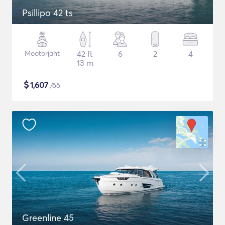
Psillipo 42 ts
Mootorjaht
42 ft
6
2
4
13 m
$
1,607
/öö
Greenline 45