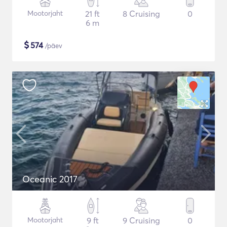
Mootorjaht
21 ft
8 Cruising
0
6 m
$
574
/päev
Oceanic 2017
Mootorjaht
9 ft
9 Cruising
0