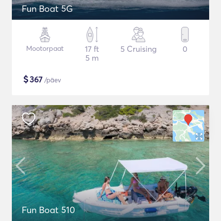
Fun Boat 5G
Mootorpaat
17 ft
5 Cruising
0
5 m
$
367
/päev
Fun Boat 510