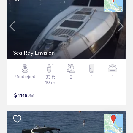
Sea Ray Envision
Mootorjaht
33 ft
2
1
1
10 m
$
1,148
/öö