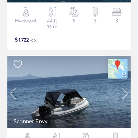
Mootorjaht
44 ft
6
3
3
14 m
$
1,722
/öö
Scanner Envy