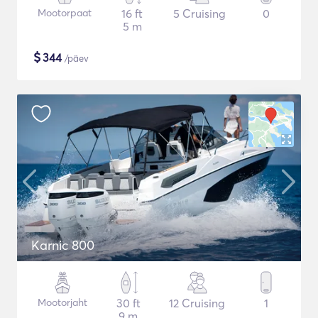
Mootorpaat
16 ft
5 Cruising
0
5 m
$
344
/päev
Karnic 800
Mootorjaht
30 ft
12 Cruising
1
9 m