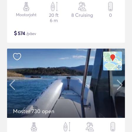
Mootorjaht
20 ft
8 Cruising
0
6 m
$
574
/päev
Master 730 open