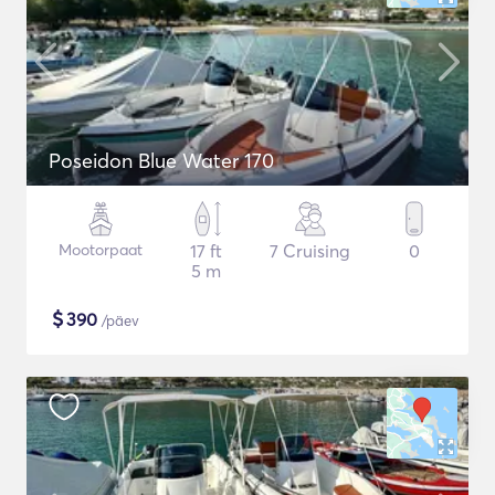
Poseidon Blue Water 170
Mootorpaat
17 ft
7 Cruising
0
5 m
$
390
/päev