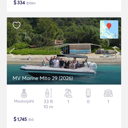
$
334
/päev
MV Marine Mito 29 (2026)
Mootorjaht
33 ft
1
0
1
10 m
$
1,745
/öö