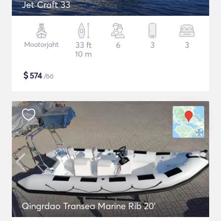
Jet Craft 33
Mootorjaht
33 ft
6
3
3
10 m
$
574
/öö
Qingrdao Transea Marine Rib 20'