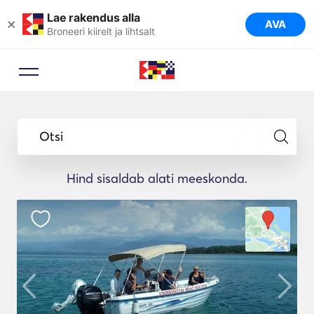
Lae rakendus alla
×
AVA
Broneeri kiirelt ja lihtsalt
Otsi
Hind sisaldab alati meeskonda.