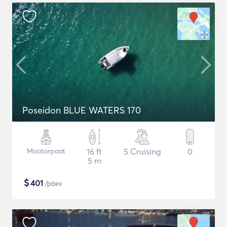
Poseidon BLUE WATERS 170
Mootorpaat
16 ft
5 Cruising
0
5 m
$
401
/päev