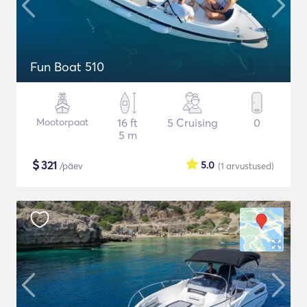
Fun Boat 510
Mootorpaat
16 ft
5 Cruising
0
5 m
$
321
5.0
/päev
(1
arvustused
)