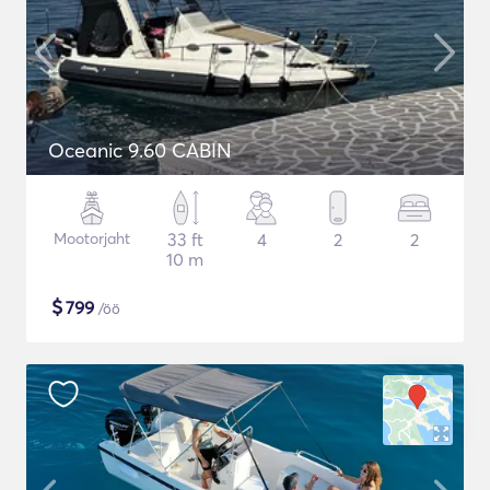
Oceanic 9.60 CABIN
Mootorjaht
33 ft
4
2
2
10 m
$
799
/öö