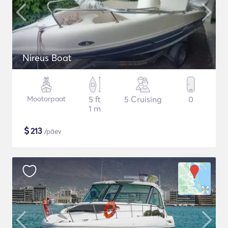
Nireus Boat
Mootorpaat
5 ft
5 Cruising
0
1 m
$
213
/päev