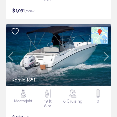
$
1,091
/päev
Karnic 1851
Mootorjaht
19 ft
6 Cruising
0
6 m