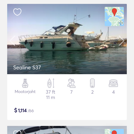
Sealine S37
Mootorjaht
37 ft
7
2
4
11 m
$
1,114
/öö