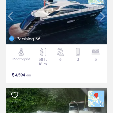
Pershing 56
Mootorjaht
58 ft
6
3
5
18 m
$
4,594
/öö