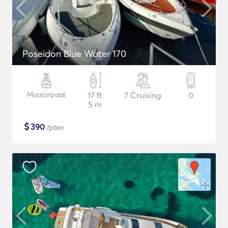
Poseidon Blue Water 170
Mootorpaat
17 ft
7 Cruising
0
5 m
$
390
/päev