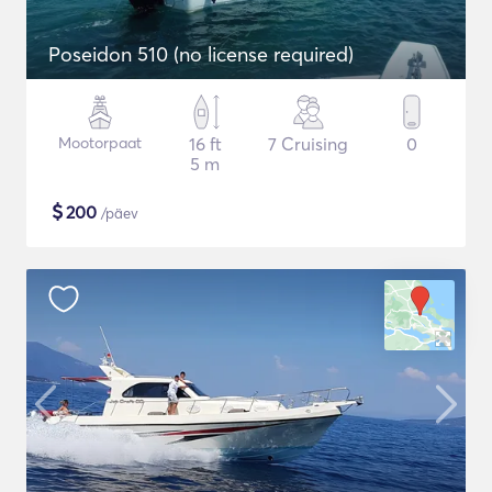
Poseidon 510 (no license required)
Mootorpaat
16 ft
7 Cruising
0
5 m
$
200
/päev