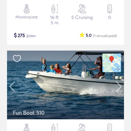
Mootorpaat
16 ft
5 Cruising
0
5 m
$
275
5.0
/päev
(1
arvustused
)
Fun Boat 510