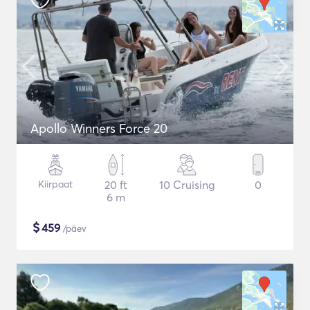
Apollo Winners Force 20
Kiirpaat
20 ft
10 Cruising
0
6 m
$
459
/päev