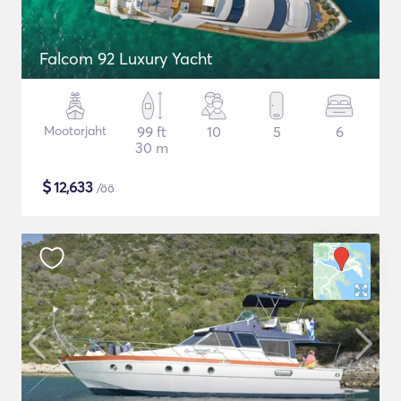
Falcom 92 Luxury Yacht
Mootorjaht
99 ft
10
5
6
30 m
$
12,633
/öö