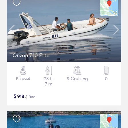
Orizon 7.10 Elite
Kiirpaat
23 ft
9 Cruising
0
7 m
$
918
/päev