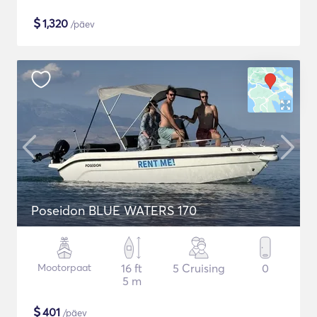
$
1,320
/päev
Poseidon BLUE WATERS 170
Mootorpaat
16 ft
5 Cruising
0
5 m
$
401
/päev