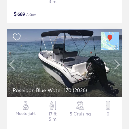
3 m
$
689
/päev
Poseidon Blue Water 170 (2026)
Mootorjaht
17 ft
5 Cruising
0
5 m