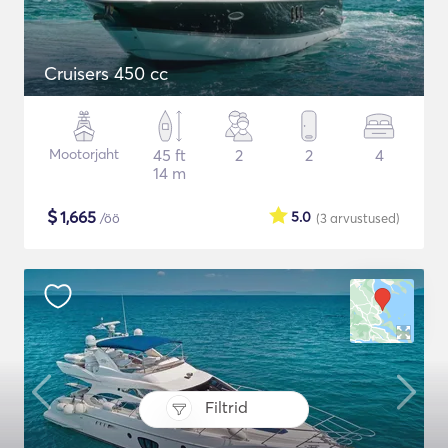
Cruisers 450 cc
Mootorjaht
45 ft
2
2
4
14 m
$
1,665
5.0
/öö
(3
arvustused
)
Filtrid