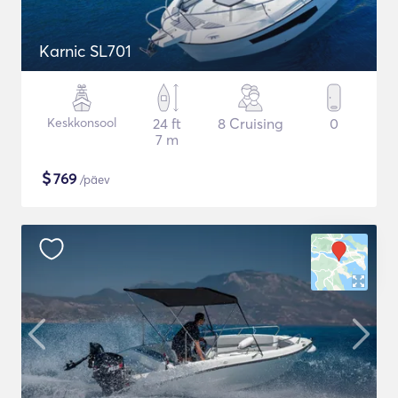
Karnic SL701
Keskkonsool
24 ft
8 Cruising
0
7 m
$
769
/päev