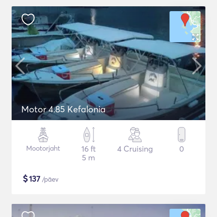
Motor 4.85 Kefalonia
Mootorjaht
16 ft
4 Cruising
0
5 m
$
137
/päev