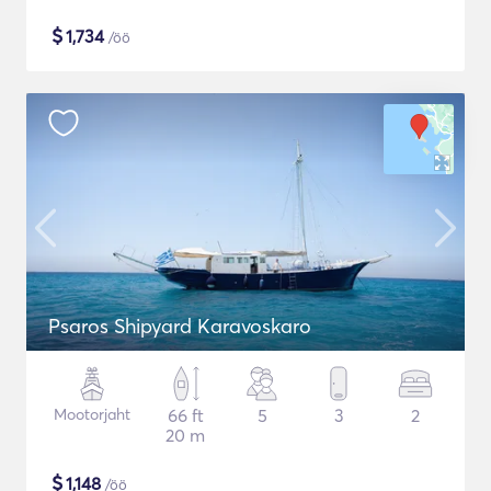
$
1,734
/öö
Psaros Shipyard Karavoskaro
Mootorjaht
66 ft
5
3
2
20 m
$
1,148
/öö