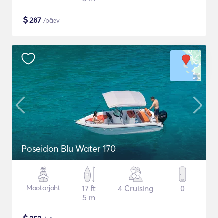
$
287
/päev
Poseidon Blu Water 170
Mootorjaht
17 ft
4 Cruising
0
5 m