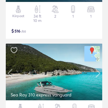
Kiirpaat
34 ft
2
1
1
10 m
$
516
/öö
Sea Ray 310 express vanguard