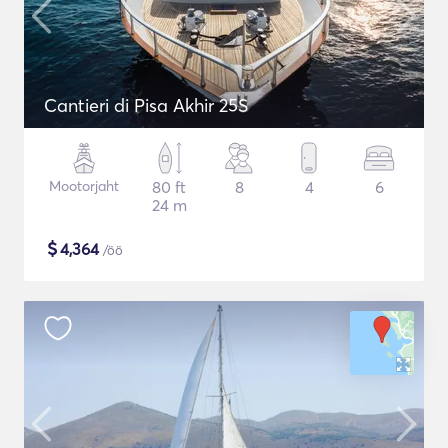
Cantieri di Pisa Akhir 25S
Mootorjaht
80 ft
8
4
6
24 m
$
4,364
/öö