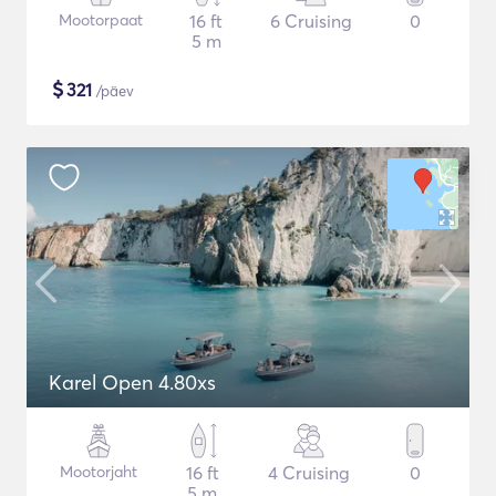
Mootorpaat
16 ft
6 Cruising
0
5 m
$
321
/päev
Karel Open 4.80xs
Mootorjaht
16 ft
4 Cruising
0
5 m