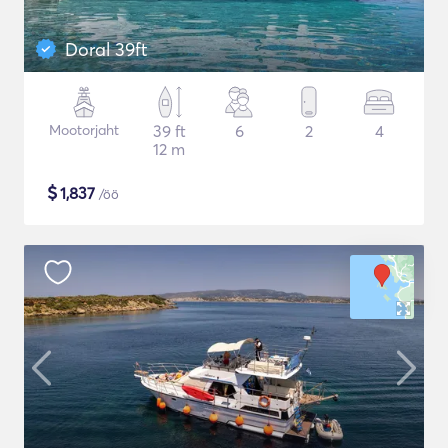
Doral 39ft
Mootorjaht
39 ft
6
2
4
12 m
$
1,837
/öö