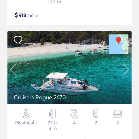
23 m
$
918
/päev
Cruisers Rogue 2670
Mootorjaht
27 ft
4
2
2
8 m