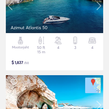
Azimut Atlantis 50
Mootorjaht
50 ft
4
3
4
15 m
$
1,837
/öö