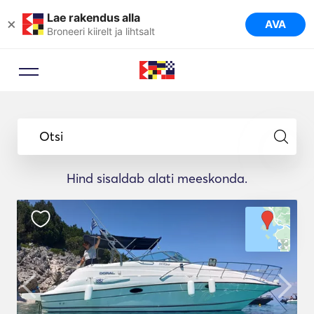
Lae rakendus alla
×
AVA
Broneeri kiirelt ja lihtsalt
Otsi
Hind sisaldab alati meeskonda.