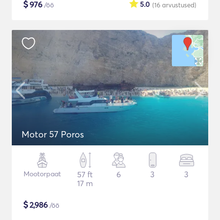
$
976
5.0
/öö
(16
arvustused
)
Motor 57 Poros
Mootorpaat
57 ft
6
3
3
17 m
$
2,986
/öö