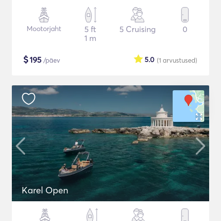
Mootorjaht
5 ft
5 Cruising
0
1 m
$
195
5.0
/päev
(1
arvustused
)
Karel Open