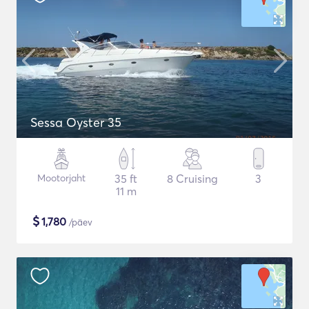
Sessa Oyster 35
Mootorjaht
35 ft
8 Cruising
3
11 m
$
1,780
/päev