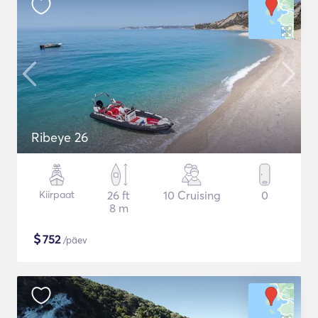
Ribeye 26
Kiirpaat
26 ft
10 Cruising
0
8 m
$
752
/päev