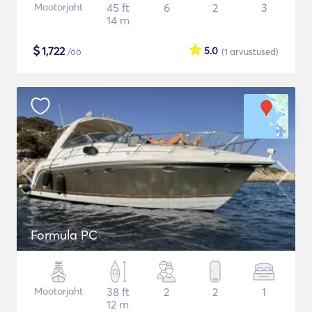
Mootorjaht
45 ft
6
2
3
14 m
$
1,722
5.0
/öö
(1
arvustused
)
Formula PC
Mootorjaht
38 ft
2
2
1
12 m