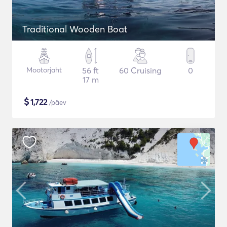
Traditional Wooden Boat
Mootorjaht
56 ft
60 Cruising
0
17 m
$
1,722
/päev