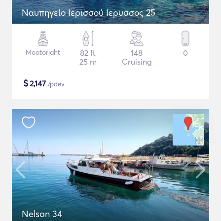
Ναυπηγείο Ιερισσού Ιερυσσος 25
Mootorjaht
82 ft
148
0
25 m
Cruising
$
2,147
/päev
Nelson 34