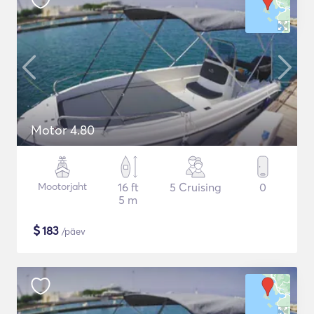
Motor 4.80
Mootorjaht
16 ft
5 Cruising
0
5 m
$
183
/päev