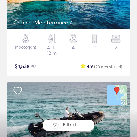
Cranchi Mediterranee 41
Mootorjaht
41 ft
4
2
2
12 m
$
1,538
4.9
/öö
(20
arvustused
)
Filtrid