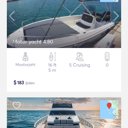
Motor yacht 4.80
Mootorjaht
16 ft
5 Cruising
0
5 m
$
183
/päev