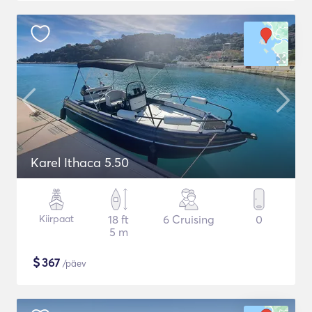
Karel Ithaca 5.50
Kiirpaat
18 ft
6 Cruising
0
5 m
$
367
/päev