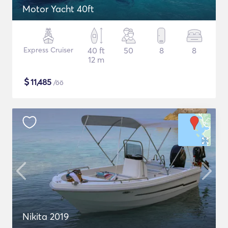
Motor Yacht 40ft
Express Cruiser
40 ft
50
8
8
12 m
$
11,485
/öö
Nikita 2019