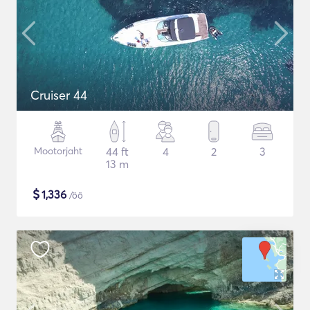
Cruiser 44
Mootorjaht
44 ft
4
2
3
13 m
$
1,336
/öö