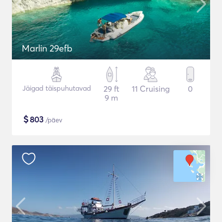
Marlin 29efb
Jäigad täispuhutavad
29 ft
11 Cruising
0
9 m
$
803
/päev