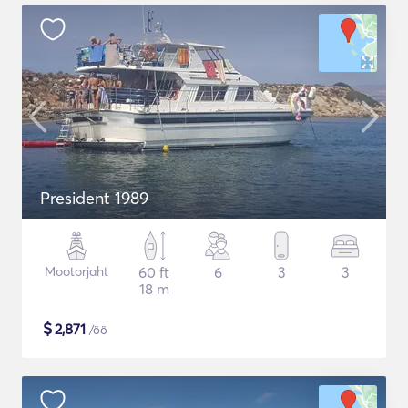
President 1989
Mootorjaht
60 ft
6
3
3
18 m
$
2,871
/öö