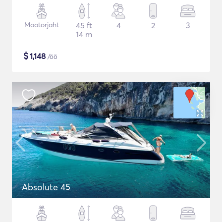
Mootorjaht
45 ft
4
2
3
14 m
$
1,148
/öö
Absolute 45