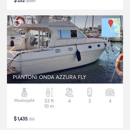
$
252
/päev
PIANTONI ONDA AZZURA FLY
Mootorjaht
33 ft
4
2
4
10 m
$
1,435
/öö