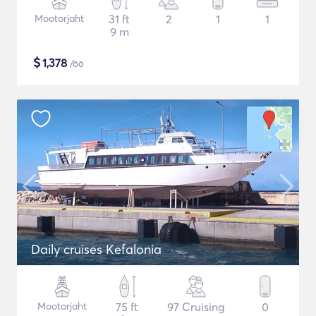
Mootorjaht
31 ft
2
1
1
9 m
$
1,378
/öö
Daily cruises Kefalonia
Mootorjaht
75 ft
97 Cruising
0