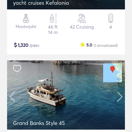
yacht cruises Kefalonia
Mootorjaht
46 ft
42 Cruising
4
14 m
$
1,320
5.0
/päev
(1
arvustused
)
Grand Banks Style 45