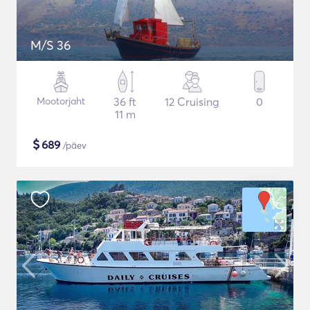
M/S 36
Mootorjaht
36 ft
12 Cruising
0
11 m
$
689
/päev