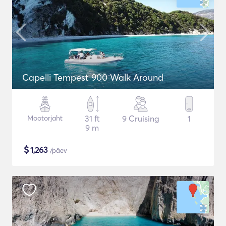
Capelli Tempest 900 Walk Around
Mootorjaht
31 ft
9 Cruising
1
9 m
$
1,263
/päev