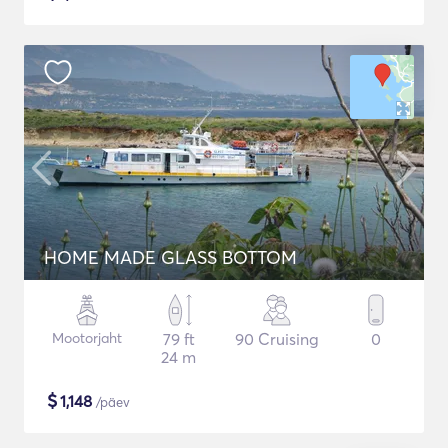
HOME MADE GLASS BOTTOM
Mootorjaht
79 ft
90 Cruising
0
24 m
$
1,148
/päev