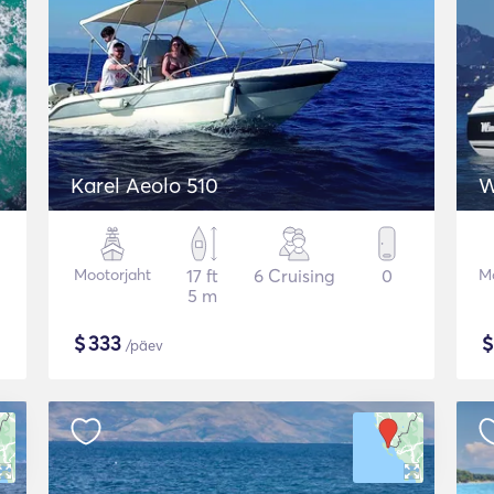
Karel Aeolo 510
W
Mootorjaht
17 ft
6 Cruising
0
Mo
5 m
$
333
/päev