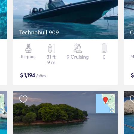
Technohull 909
C
Kiirpaat
31 ft
9 Cruising
0
M
9 m
$
1,194
/päev