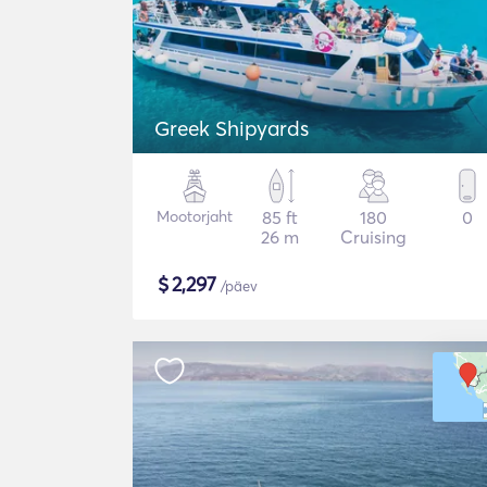
Greek Shipyards
Mootorjaht
85 ft
180
0
26 m
Cruising
$
2,297
/päev