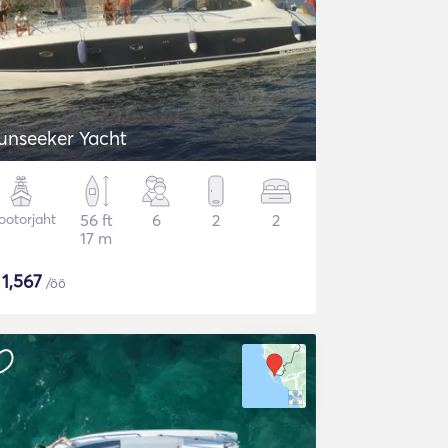
unseeker Yacht
otorjaht
56 ft
6
2
2
17 m
$
1,567
/öö