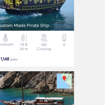
ustom Made Pirate Ship
ootorjaht
79 ft
140
0
24 m
Cruising
$
1,148
/päev