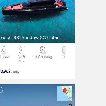
rabus 900 Shadow XC Cabin
iirpaat
37 ft
10 Cruising
1
11 m
$
3,962
/päev