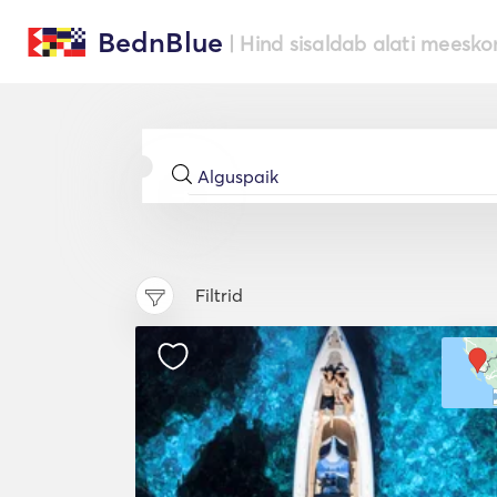
BednBlue
| Hind sisaldab alati meesko
Filtrid