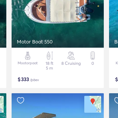
Motor Boat 550
B
Mootorpaat
18 ft
8 Cruising
0
K
5 m
$
333
/päev