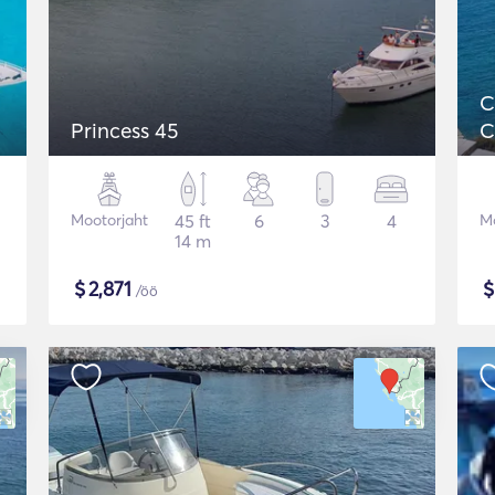
C
Princess 45
C
Mootorjaht
45 ft
6
3
4
Mo
14 m
$
2,871
/öö