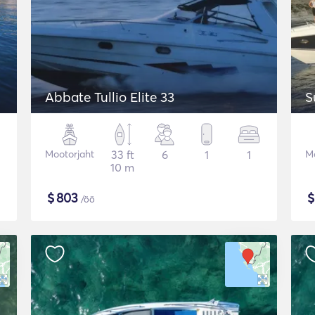
Abbate Tullio Elite 33
S
Mootorjaht
33 ft
6
1
1
Mo
10 m
$
803
/öö