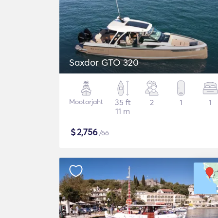
Saxdor GTO 320
Mootorjaht
35 ft
2
1
1
11 m
$
2,756
/öö