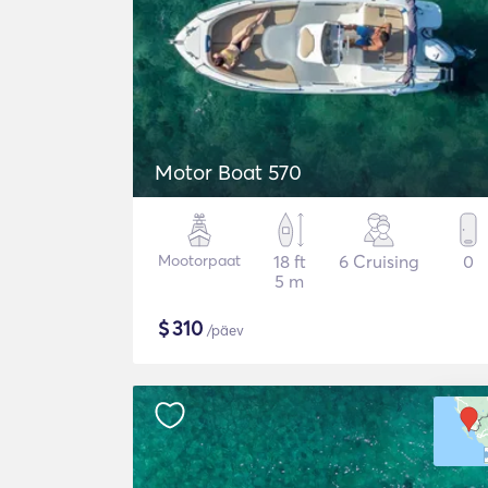
Motor Boat 570
Mootorpaat
18 ft
6 Cruising
0
5 m
$
310
/päev