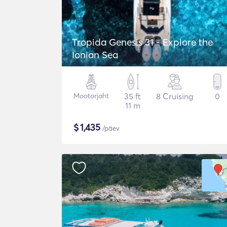
Tropida Genesis 31 - Explore the
Ionian Sea
Mootorjaht
35 ft
8 Cruising
0
11 m
$
1,435
/päev