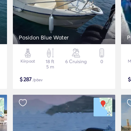
Posidon Blue Water
P
Kiirpaat
18 ft
6 Cruising
0
M
5 m
$
287
/päev