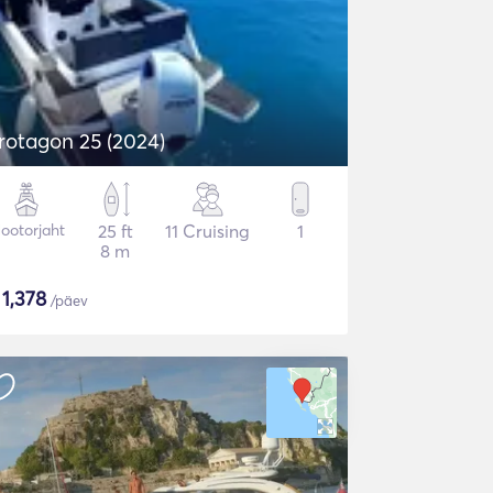
rotagon 25 (2024)
ootorjaht
25 ft
11 Cruising
1
8 m
$
1,378
/päev