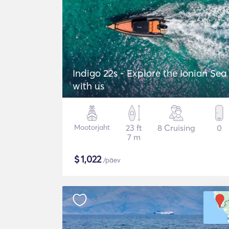
Indigo 22s - Explore the Ionian Sea
with us
Mootorjaht
23 ft
8 Cruising
0
7 m
$
1,022
/päev