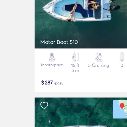
Motor Boat 510
Mootorpaat
15 ft
5 Cruising
0
5 m
$
287
/päev