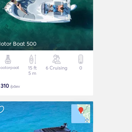
otor Boat 500
ootorpaat
15 ft
6 Cruising
0
5 m
$
310
/päev