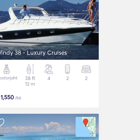
indy 38 - Luxury Cruises
otorjaht
38 ft
4
2
2
12 m
$
1,550
/öö