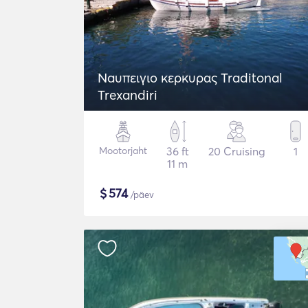
Naυπειγιο κερκυρας Traditonal
Trexandiri
Mootorjaht
36 ft
20 Cruising
1
11 m
$
574
/päev