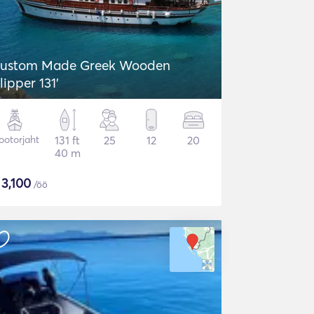
ustom Made Greek Wooden
lipper 131'
otorjaht
131 ft
25
12
20
40 m
$
3,100
/öö