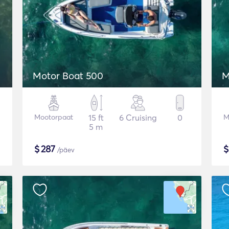
Motor Boat 500
M
Mootorpaat
15 ft
6 Cruising
0
M
5 m
$
287
/päev