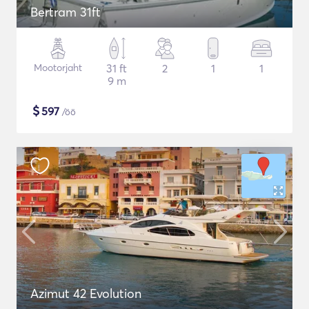
Bertram 31ft
Mootorjaht
31 ft
2
1
1
9 m
$
597
/öö
Azimut 42 Evolution