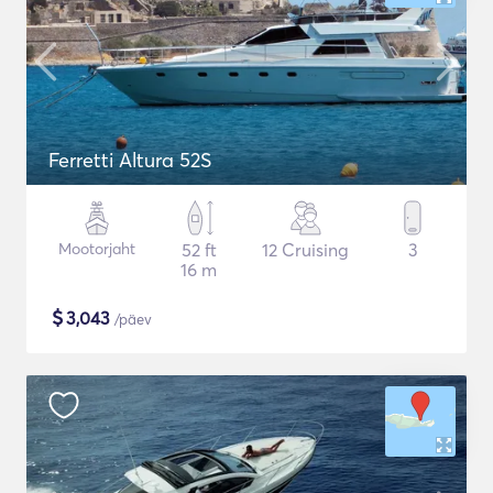
Ferretti Altura 52S
Mootorjaht
52 ft
12 Cruising
3
16 m
$
3,043
/päev