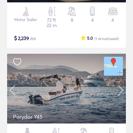
Motor Sailer
72 ft
8
4
4
22 m
$
2,239
5.0
/öö
(1
arvustused
)
Parydor Y45