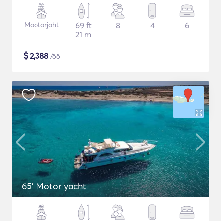
Mootorjaht
69 ft
8
4
6
21 m
$
2,388
/öö
65' Motor yacht