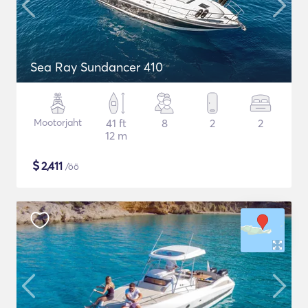
Sea Ray Sundancer 410
Mootorjaht
41 ft
8
2
2
12 m
$
2,411
/öö