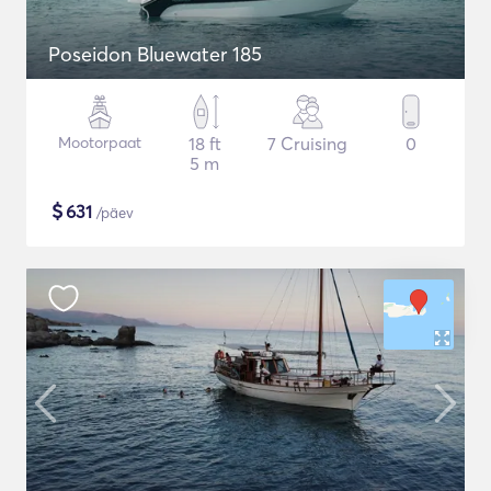
Poseidon Bluewater 185
Mootorpaat
18 ft
7 Cruising
0
5 m
$
631
/päev