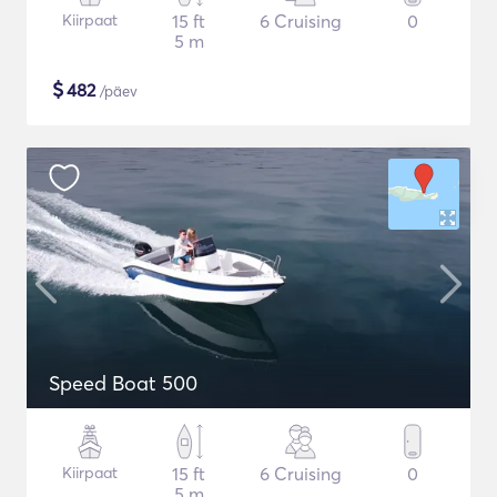
Kiirpaat
15 ft
6 Cruising
0
5 m
$
482
/päev
Speed Boat 500
Kiirpaat
15 ft
6 Cruising
0
5 m