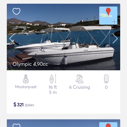
Olympic 4,90cc
Mootorpaat
16 ft
6 Cruising
0
5 m
$
321
/päev