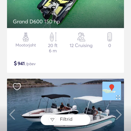
Grand D600 150 hp
Mootorjaht
20 ft
12 Cruising
0
6 m
$
941
/päev
Filtrid