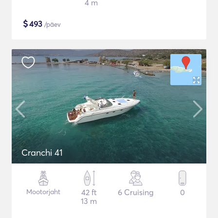
4 m
$
493
/päev
Cranchi 41
Mootorjaht
42 ft
6 Cruising
0
13 m