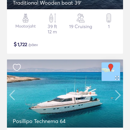
Traditional Wooden boat 39'
Mootorjaht
39 ft
19 Cruising
1
12 m
$
1,722
/päev
Posillipo Technema 64