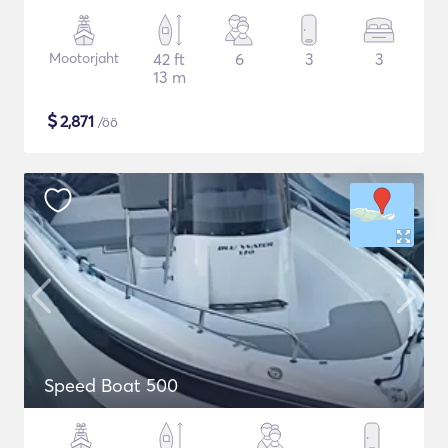
Mootorjaht
42 ft
6
3
3
13 m
$
2,871
/öö
Speed Boat 500