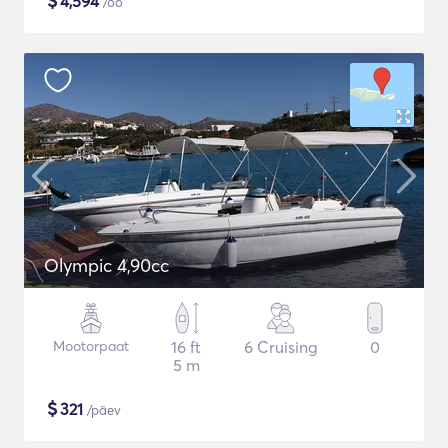
$
4,594
/öö
Olympic 4,90cc
Mootorpaat
16 ft
6 Cruising
0
5 m
$
321
/päev