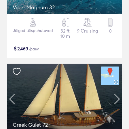
Viper Magnum 32
Jäigad täispuhutavad
32 ft
9 Cruising
0
10 m
$
2,469
/päev
Greek Gulet 72