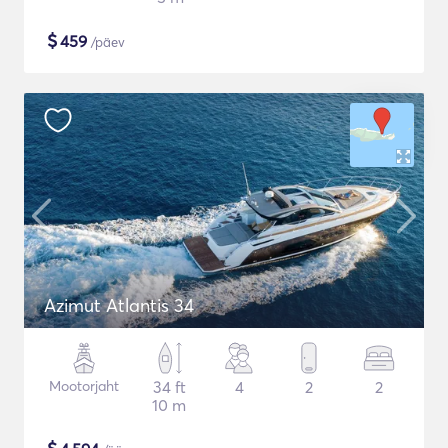
$
459
/päev
Azimut Atlantis 34
Mootorjaht
34 ft
4
2
2
10 m