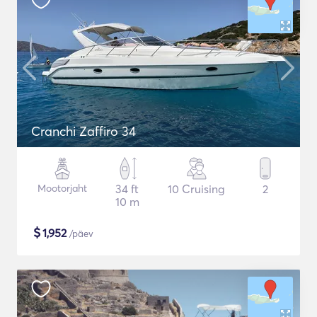
Cranchi Zaffiro 34
Mootorjaht
34 ft
10 Cruising
2
10 m
$
1,952
/päev