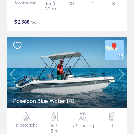
Mootorjaht
65 ft
10
4
8
20 m
$
2,388
/öö
Poseidon Blue Water 170
Mootorjaht
16 ft
7 Cruising
0
5 m