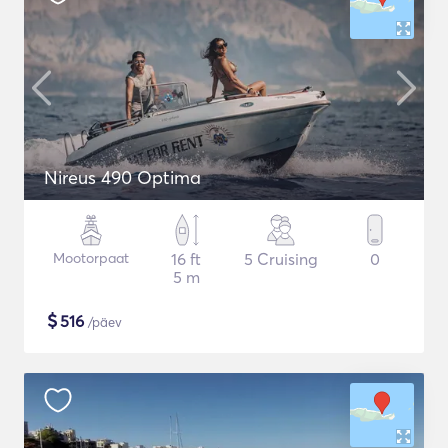
Nireus 490 Optima
Mootorpaat
16 ft
5 Cruising
0
5 m
$
516
/päev