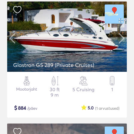
Glastron GS 289 (Private Cruises)
Mootorjaht
30 ft
5 Cruising
1
9 m
$
884
5.0
/päev
(1
arvustused
)