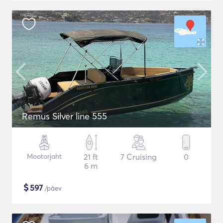
Remus Silver line 555
Mootorjaht
21 ft
7 Cruising
0
6 m
$
597
/päev