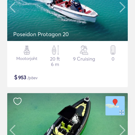
Poseidon Protagon 20
Mootorjaht
20 ft
9 Cruising
0
6 m
$
953
/päev