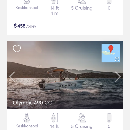
Keskkonsool
14 ft
5 Cruising
0
4 m
$
458
/päev
Olympic 490 CC
Keskkonsool
14 ft
5 Cruising
0