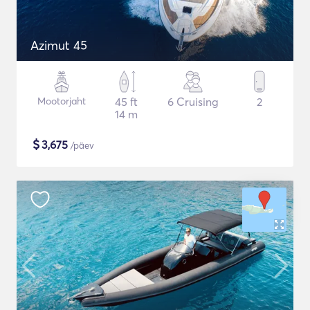
Azimut 45
Mootorjaht
45 ft
6 Cruising
2
14 m
$
3,675
/päev