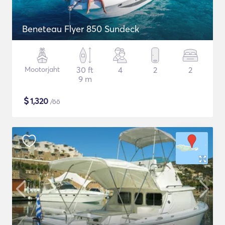
Beneteau Flyer 850 Sundeck
Mootorjaht
30 ft
4
2
2
9 m
$
1,320
/öö