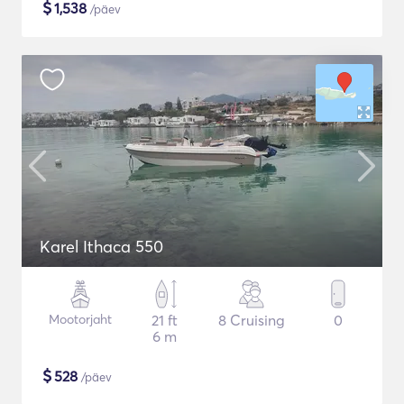
$
1,538
/päev
Karel Ithaca 550
Mootorjaht
21 ft
8 Cruising
0
6 m
$
528
/päev