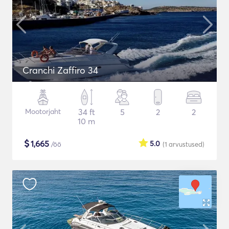
Cranchi Zaffiro 34
Mootorjaht
34 ft
5
2
2
10 m
$
1,665
5.0
/öö
(1
arvustused
)