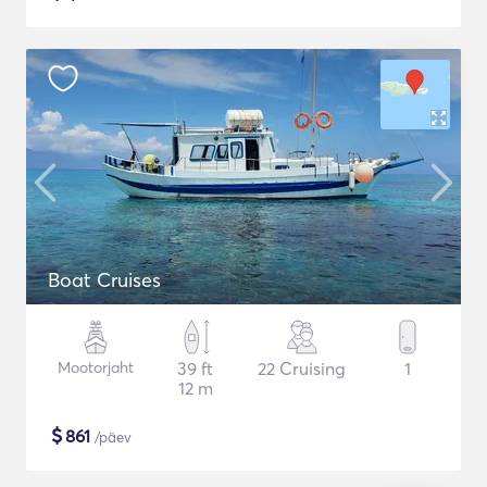
Boat Cruises
Mootorjaht
39 ft
22 Cruising
1
12 m
$
861
/päev