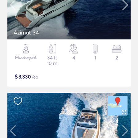
Azimut 34
Mootorjaht
34 ft
4
1
2
10 m
$
3,330
/öö