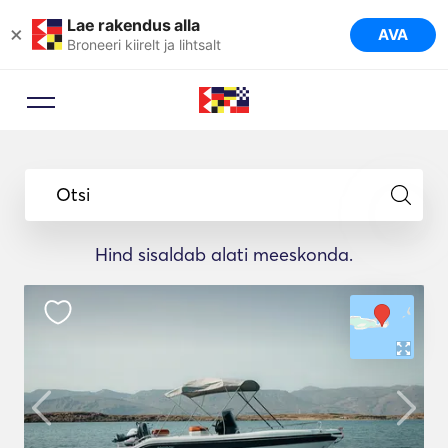
Lae rakendus alla
×
AVA
Broneeri kiirelt ja lihtsalt
Otsi
Hind sisaldab alati meeskonda.