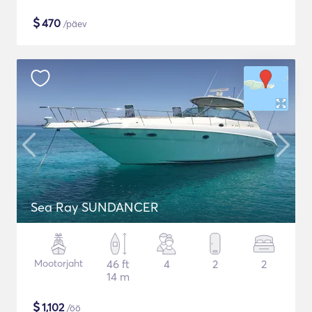
$
470
/päev
Sea Ray SUNDANCER
Mootorjaht
46 ft
4
2
2
14 m
$
1,102
/öö