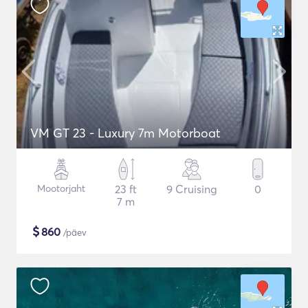
VM GT 23 - Luxury 7m Motorboat
Mootorjaht
23 ft
9 Cruising
0
7 m
$
860
/päev