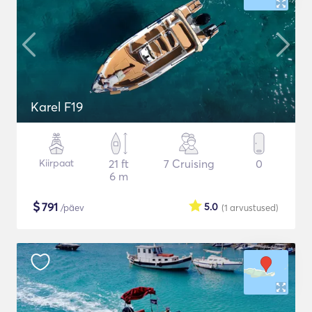
Karel F19
Kiirpaat
21 ft
7 Cruising
0
6 m
$
791
5.0
/päev
(1
arvustused
)