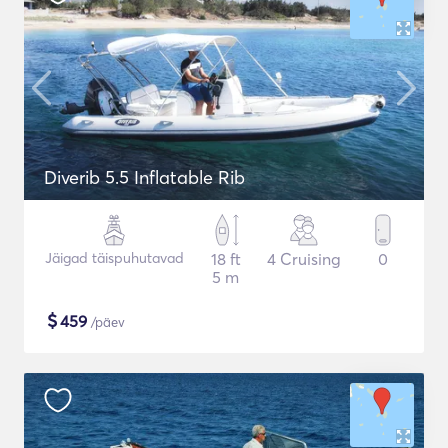
Diverib 5.5 Inflatable Rib
Jäigad täispuhutavad
18 ft
4 Cruising
0
5 m
$
459
/päev