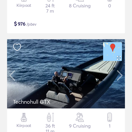
Kiirpaat
24 ft
8 Cruising
0
7 m
$
976
/päev
Technohull GTX
Kiirpaat
36 ft
9 Cruising
1
11 m