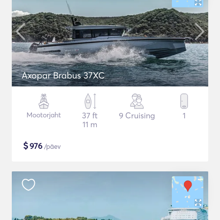
Axopar Brabus 37XC
Mootorjaht
37 ft
9 Cruising
1
11 m
$
976
/päev