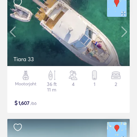
Tiara 33
Mootorjaht
36 ft
4
1
2
11 m
$
1,607
/öö