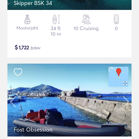
Skipper BSK 34
Mootorjaht
34 ft
10 Cruising
0
10 m
$
1,722
/päev
Fost Obsession