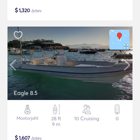
$
1,320
/päev
Eagle 8.5
Mootorjaht
28 ft
10 Cruising
0
9 m
$
1,607
/päev