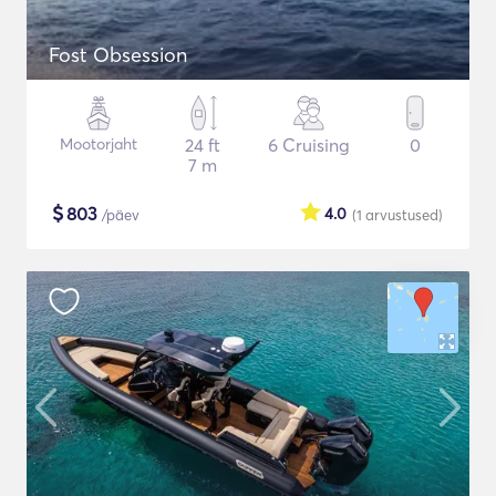
Fost Obsession
Mootorjaht
24 ft
6 Cruising
0
7 m
$
803
4.0
/päev
(1
arvustused
)