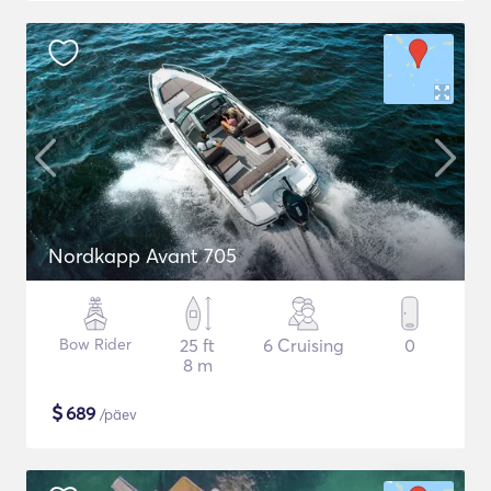
Nordkapp Avant 705
Bow Rider
25 ft
6 Cruising
0
8 m
$
689
/päev