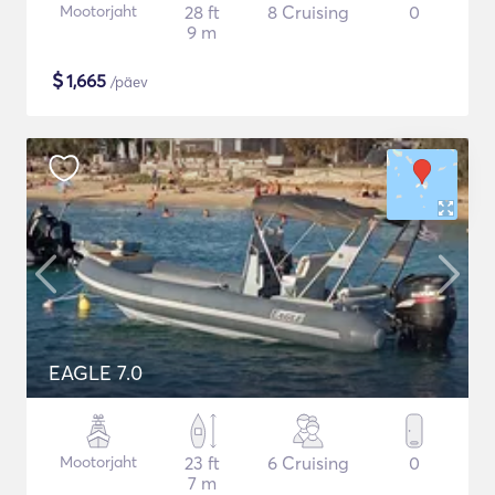
Mootorjaht
28 ft
8 Cruising
0
9 m
$
1,665
/päev
EAGLE 7.0
Mootorjaht
23 ft
6 Cruising
0
7 m