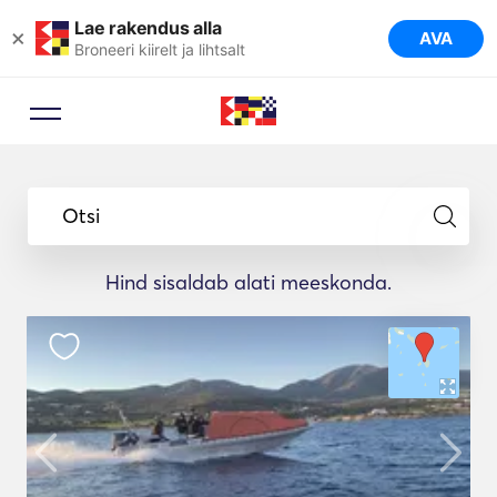
Lae rakendus alla
×
AVA
Broneeri kiirelt ja lihtsalt
Otsi
Hind sisaldab alati meeskonda.