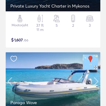
Private Luxury Yacht Charter in Mykonos
Mootorjaht
37 ft
5
2
3
11 m
$
1,607
/öö
Paraga Wave