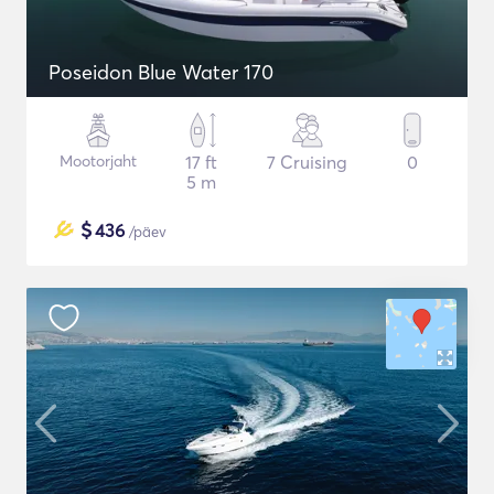
Poseidon Blue Water 170
Mootorjaht
17 ft
7 Cruising
0
5 m
$
436
/päev