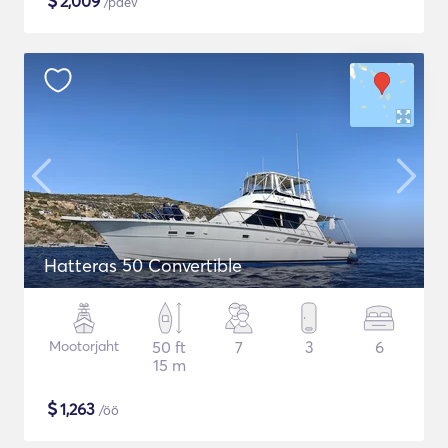
$
2,009
/päev
Hatteras 50 Convertible
Mootorjaht
50 ft
7
3
6
15 m
$
1,263
/öö