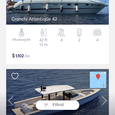
Cranchi Atlantique 42
Mootorjaht
42 ft
4
2
4
13 m
$
1,102
/öö
Filtrid