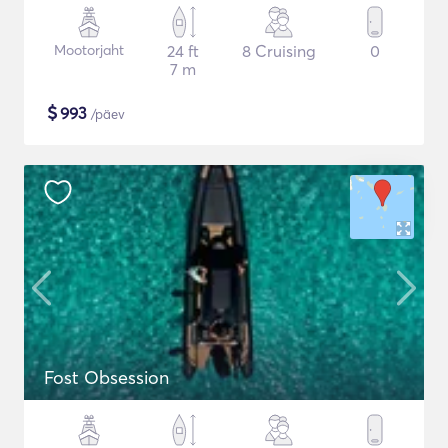
Mootorjaht
24 ft
8 Cruising
0
7 m
$
993
/päev
Fost Obsession