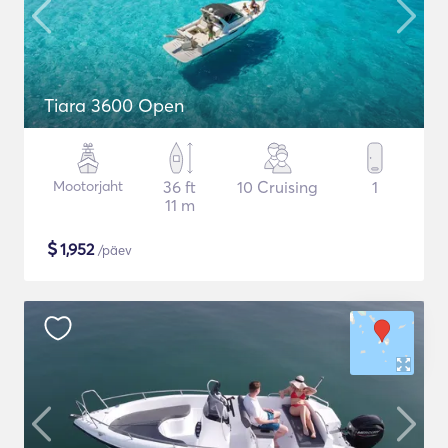
Tiara 3600 Open
Mootorjaht
36 ft
10 Cruising
1
11 m
$
1,952
/päev