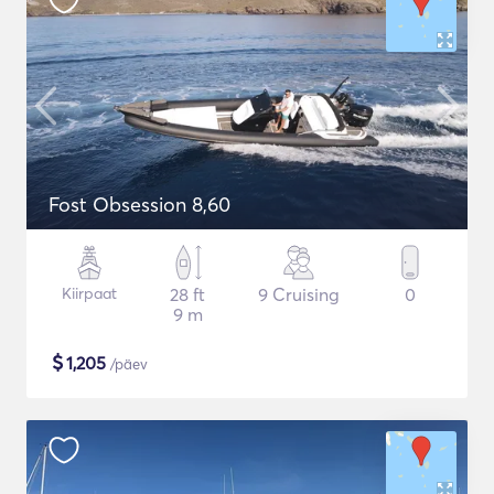
Fost Obsession 8,60
Kiirpaat
28 ft
9 Cruising
0
9 m
$
1,205
/päev