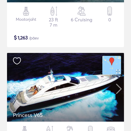
Mootorjaht
23 ft
6 Cruising
0
7 m
$
1,263
/päev
Princess V65