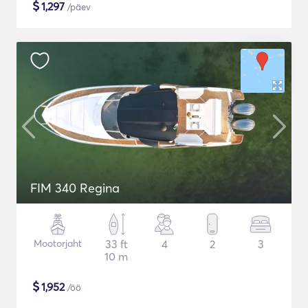
$
1,297
/päev
FIM 340 Regina
Mootorjaht
33 ft
4
2
3
10 m
$
1,952
/öö