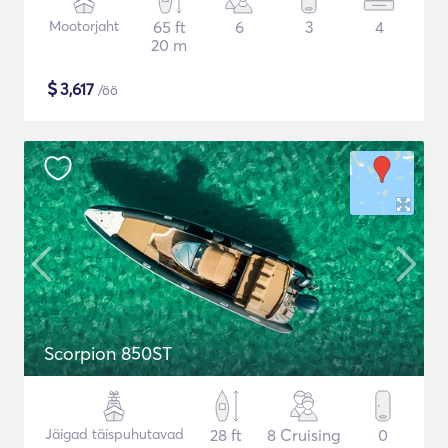
Mootorjaht
65 ft
6
3
4
20 m
$
3,617
/öö
Scorpion 850ST
Jäigad täispuhutavad
28 ft
8 Cruising
0