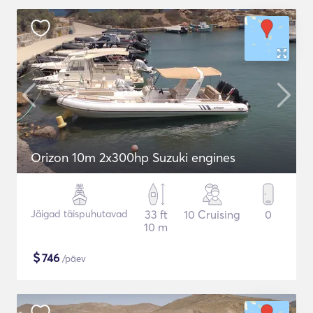
Orizon 10m 2x300hp Suzuki engines
Jäigad täispuhutavad
33 ft
10 Cruising
0
10 m
$
746
/päev