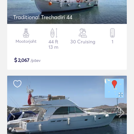
Traditional Trechadiri 44
Mootorjaht
44 ft
30 Cruising
1
13 m
$
2,067
/päev