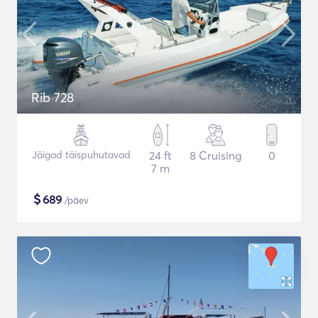
Rib 728
Jäigad täispuhutavad
24 ft
8 Cruising
0
7 m
$
689
/päev