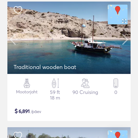
Traditional wooden boat
Mootorjaht
59 ft
90 Cruising
0
18 m
$
6,891
/päev