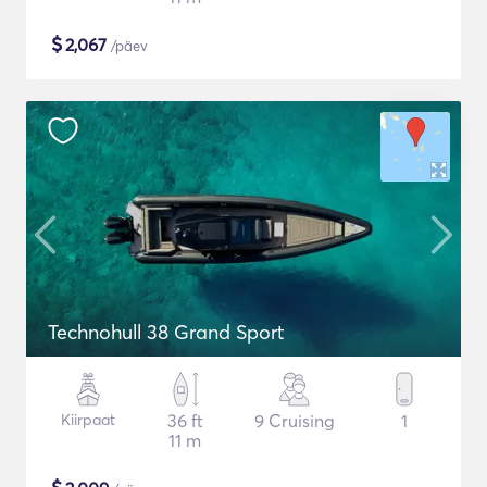
$
2,067
/päev
Technohull 38 Grand Sport
Kiirpaat
36 ft
9 Cruising
1
11 m