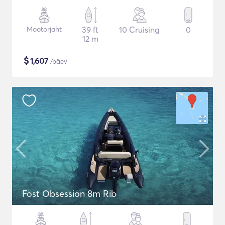
Mootorjaht
39 ft
10 Cruising
0
12 m
$
1,607
/päev
Fost Obsession 8m Rib