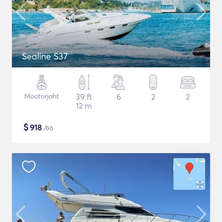
Sealine S37
Mootorjaht
39 ft
6
2
2
12 m
$
918
/öö