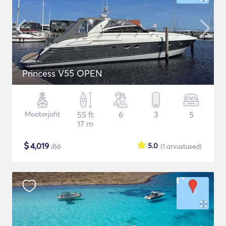
Princess V55 OPEN
Mootorjaht
55 ft
6
3
5
17 m
$
4,019
5.0
/öö
(1
arvustused
)