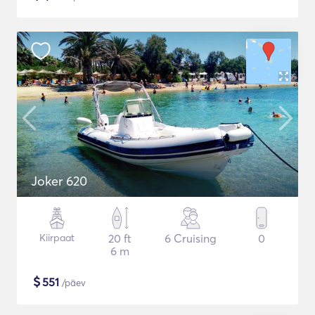
Joker 620
Kiirpaat
20 ft
6 Cruising
0
6 m
$
551
/päev