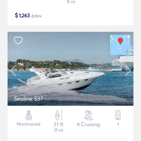
9 m
$
1,263
/päev
Sealine S37
Mootorpaat
37 ft
9 Cruising
1
11 m