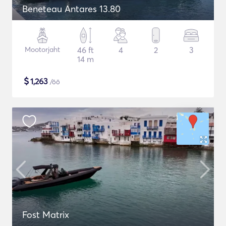
Beneteau Antares 13.80
Mootorjaht
46 ft
4
2
3
14 m
$
1,263
/öö
Fost Matrix