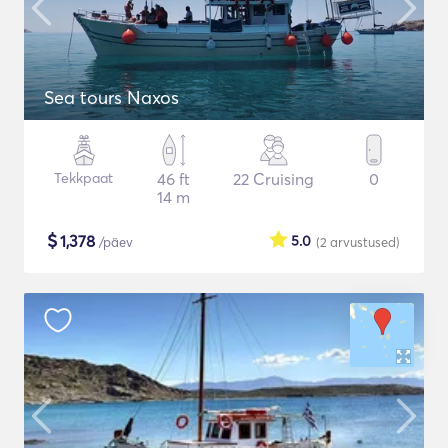
Sea tours Naxos
Tekkpaat
46 ft
22 Cruising
0
14 m
$
1,378
5.0
/päev
(2
arvustused
)