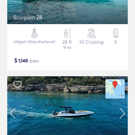
Scorpion 28
Jäigad täispuhutavad
28 ft
10 Cruising
0
9 m
$
1,148
/päev