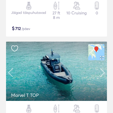
Jäigad täispuhutavad
27 ft
10 Cruising
0
8 m
$
712
/päev
Marvel T TOP