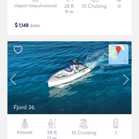
Jäigad täispuhutavad
28 ft
10 Cruising
0
9 m
$
1,148
/päev
Fjord 36
Kiirpaat
39 ft
10 Cruising
1
12 m