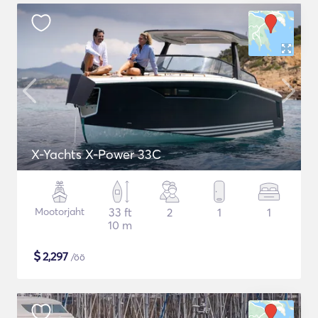
X-Yachts X-Power 33C
Mootorjaht
33 ft
2
1
1
10 m
$
2,297
/öö