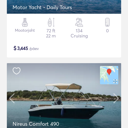
Motor Yacht - Daily Tours
Mootorjaht
72 ft
134
0
22 m
Cruising
$
3,445
/päev
Nireus Comfort 490