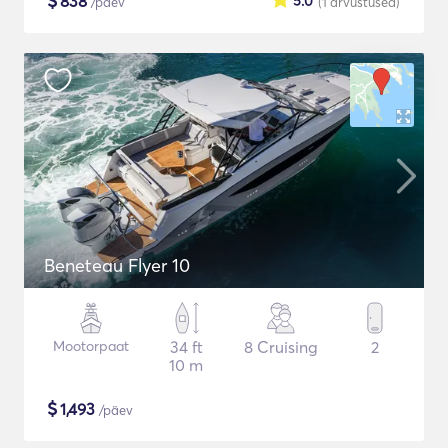
$
838
5.0
/päev
(1
arvustused
)
Beneteau Flyer 10
Mootorpaat
34 ft
8 Cruising
2
10 m
$
1,493
/päev