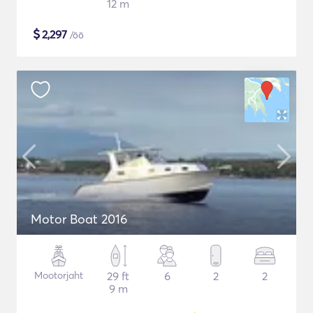
12 m
$
2,297
/öö
Motor Boat 2016
Mootorjaht
29 ft
6
2
2
9 m