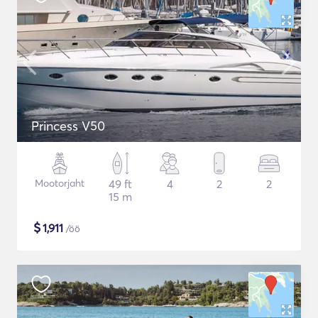
Princess V50
Mootorjaht
49 ft
4
2
2
15 m
$
1,911
/öö