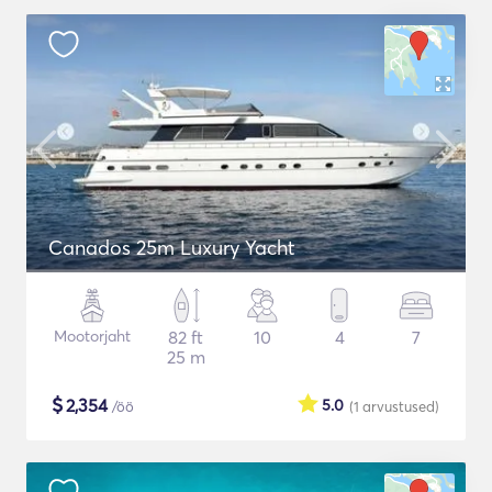
Canados 25m Luxury Yacht
Mootorjaht
82 ft
10
4
7
25 m
$
2,354
5.0
/öö
(1
arvustused
)