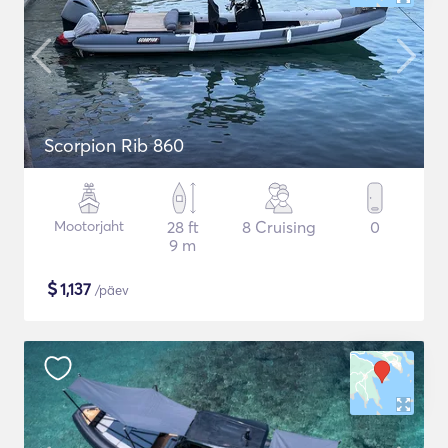
Scorpion Rib 860
Mootorjaht
28 ft
8 Cruising
0
9 m
$
1,137
/päev