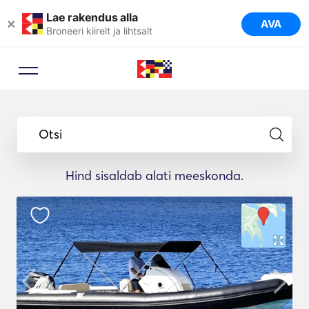
Lae rakendus alla
×
AVA
Broneeri kiirelt ja lihtsalt
Otsi
Hind sisaldab alati meeskonda.