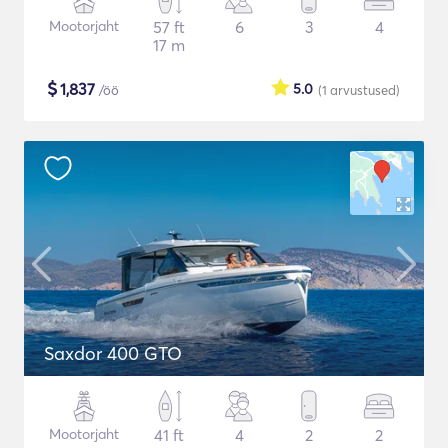
Mootorjaht
57 ft
6
3
4
17 m
$
1,837
5.0
/öö
(1
arvustused
)
Saxdor 400 GTO
Mootorjaht
41 ft
4
2
2