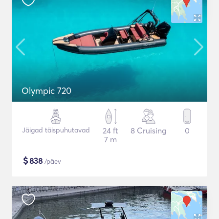
Olympic 720
Jäigad täispuhutavad
24 ft
8 Cruising
0
7 m
$
838
/päev