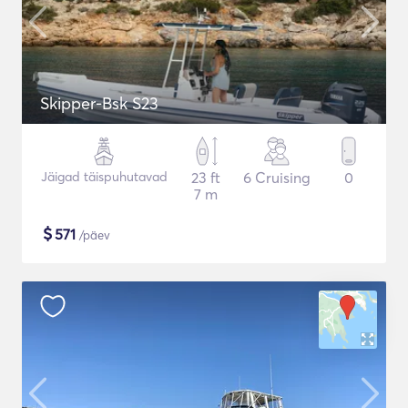
Skipper-Bsk S23
Jäigad täispuhutavad
23 ft
6 Cruising
0
7 m
$
571
/päev