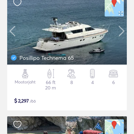
Posillipo Technema 65
Mootorjaht
66 ft
8
4
6
20 m
$
2,297
/öö