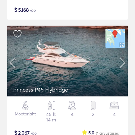
$
5,168
/öö
Princess P45 Flybridge
Mootorjaht
45 ft
4
2
4
14 m
$
2,067
5.0
/öö
(1
arvustused
)