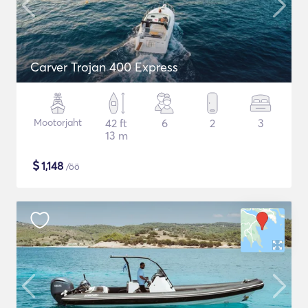
Carver Trojan 400 Express
Mootorjaht
42 ft
6
2
3
13 m
$
1,148
/öö