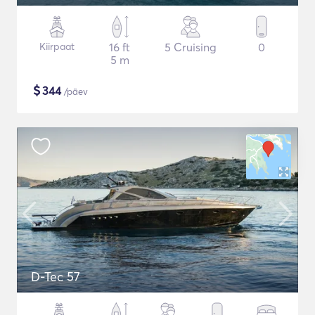
Kiirpaat
16 ft
5 Cruising
0
5 m
$
344
/päev
D-Tec 57