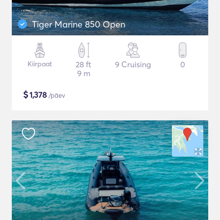
Tiger Marine 850 Open
Kiirpaat
28 ft
9 Cruising
0
9 m
$
1,378
/päev