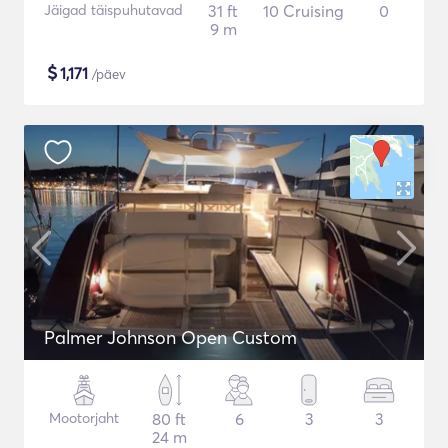
Jäigad täispuhutavad
31 ft
10 Cruising
0
9 m
$
1,171
/päev
Palmer Johnson Open Custom
Mootorjaht
80 ft
6
3
3
24 m