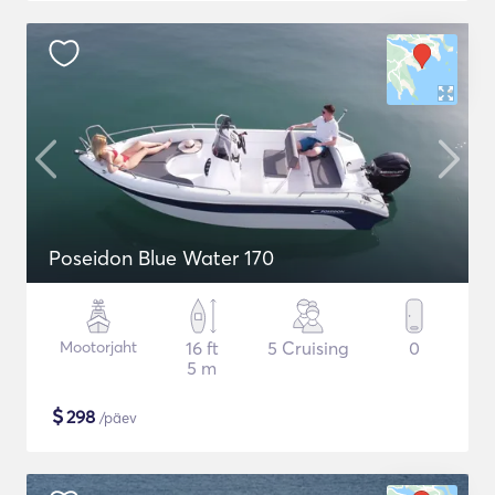
Poseidon Blue Water 170
Mootorjaht
16 ft
5 Cruising
0
5 m
$
298
/päev