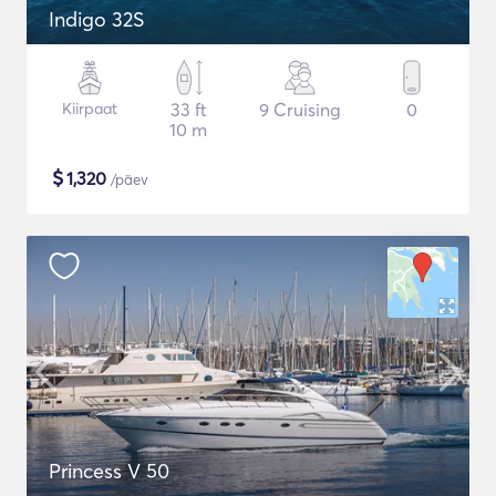
Indigo 32S
Kiirpaat
33 ft
9 Cruising
0
10 m
$
1,320
/päev
Princess V 50