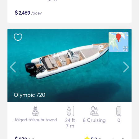
$
2,469
/päev
Olympic 720
Jäigad täispuhutavad
24 ft
8 Cruising
0
7 m