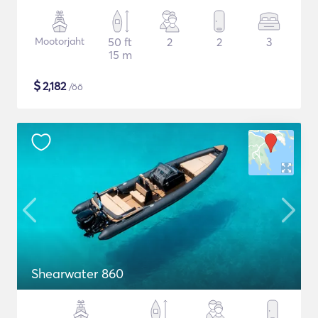
Mootorjaht
50 ft
2
2
3
15 m
$
2,182
/öö
Shearwater 860