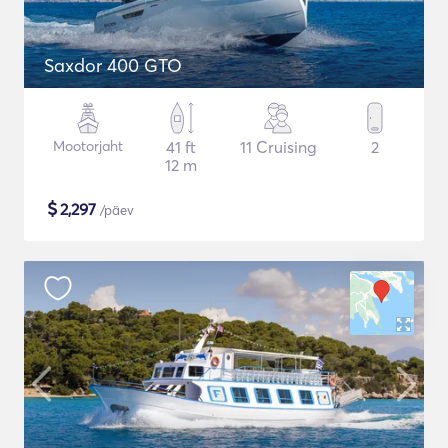
Saxdor 400 GTO
Mootorjaht
41 ft
11 Cruising
2
12 m
$
2,297
/päev