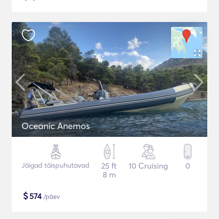
Oceanic Anemos
Jäigad täispuhutavad
25 ft
10 Cruising
0
8 m
$
574
/päev