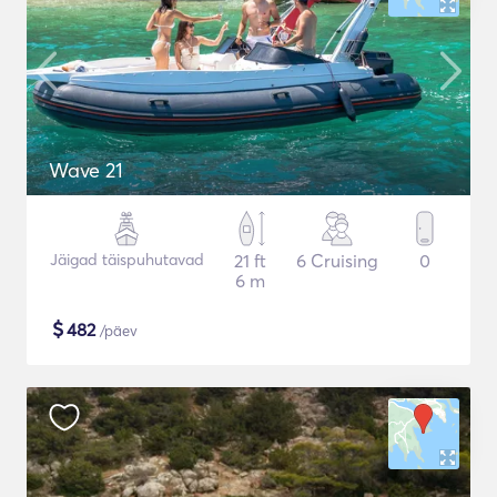
Wave 21
Jäigad täispuhutavad
21 ft
6 Cruising
0
6 m
$
482
/päev