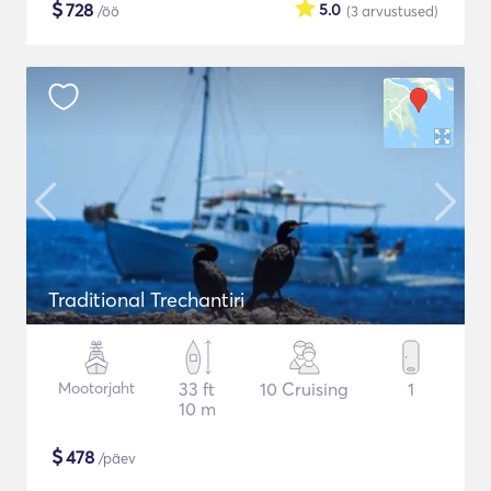
$
728
5.0
/öö
(3
arvustused
)
Traditional Trechantiri
Mootorjaht
33 ft
10 Cruising
1
10 m
$
478
/päev