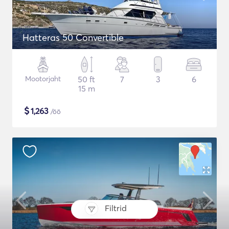
Hatteras 50 Convertible
Mootorjaht
50 ft
7
3
6
15 m
$
1,263
/öö
Filtrid