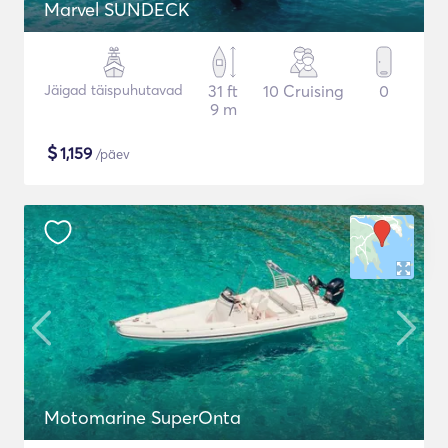
Marvel SUNDECK
Jäigad täispuhutavad
31 ft
10 Cruising
0
9 m
$
1,159
/päev
Motomarine SuperOnta