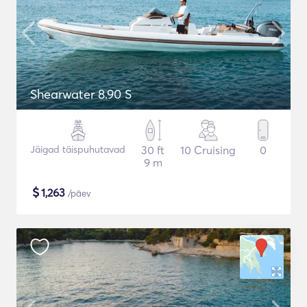
Shearwater 8.90 S
Jäigad täispuhutavad
30 ft
10 Cruising
0
9 m
$
1,263
/päev