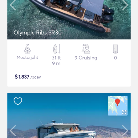
Olympic Ribs SR30
Mootorjaht
31 ft
9 Cruising
0
9 m
$
1,837
/päev