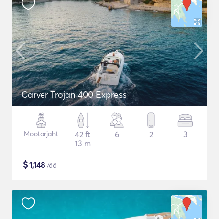
Carver Trojan 400 Express
Mootorjaht
42 ft
6
2
3
13 m
$
1,148
/öö