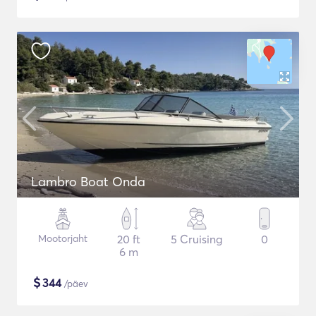
Lambro Boat Onda
Mootorjaht
20 ft
5 Cruising
0
6 m
$
344
/päev