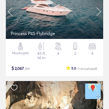
Princess P45 Flybridge
Mootorjaht
45 ft
4
2
4
14 m
$
2,067
5.0
/öö
(1
arvustused
)