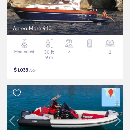
Aprea Mare 9.10
Mootorjaht
30 ft
4
1
2
9 m
$
1,033
/öö