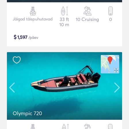
Jäigad täispuhutavad
33 ft
10 Cruising
0
10 m
$
1,597
/päev
Olympic 720