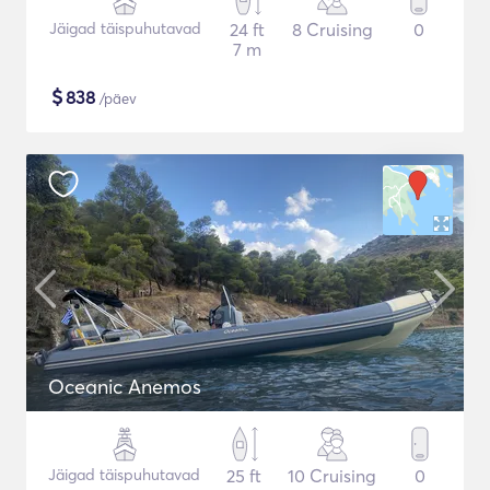
Jäigad täispuhutavad
24 ft
8 Cruising
0
7 m
$
838
/päev
Oceanic Anemos
Jäigad täispuhutavad
25 ft
10 Cruising
0