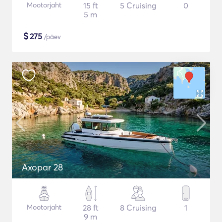
Mootorjaht
15 ft
5 Cruising
0
5 m
$
275
/päev
Axopar 28
Mootorjaht
28 ft
8 Cruising
1
9 m