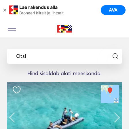
Lae rakendus alla
×
AVA
Broneeri kiirelt ja lihtsalt
Otsi
Hind sisaldab alati meeskonda.