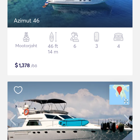
Azimut 46
Mootorjaht
46 ft
6
3
4
14 m
$
1,378
/öö