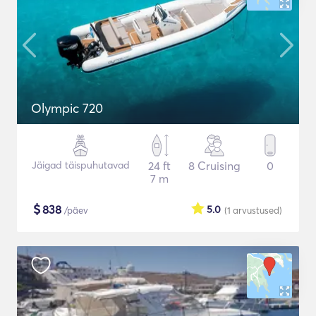
Olympic 720
Jäigad täispuhutavad
24 ft
8 Cruising
0
7 m
$
838
5.0
/päev
(1
arvustused
)