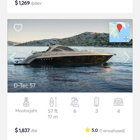
$
1,269
/päev
D-Tec 57
Mootorjaht
57 ft
6
3
4
17 m
$
1,837
5.0
/öö
(1
arvustused
)