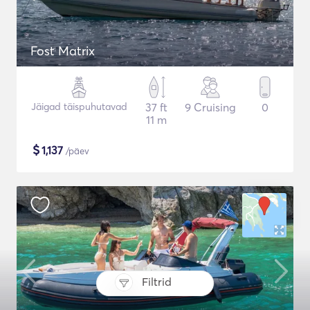
Fost Matrix
Jäigad täispuhutavad
37 ft
9 Cruising
0
11 m
$
1,137
/päev
Filtrid