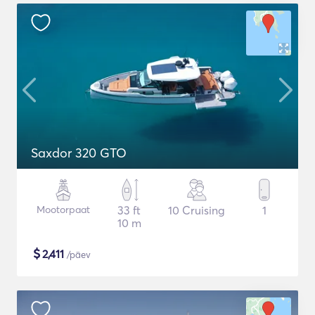
Saxdor 320 GTO
Mootorpaat
33 ft
10 Cruising
1
10 m
$
2,411
/päev