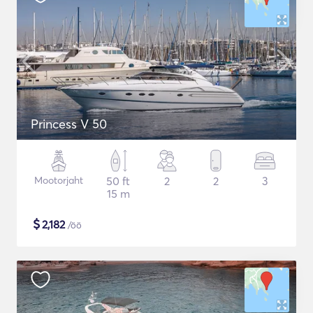
Princess V 50
Mootorjaht
50 ft
2
2
3
15 m
$
2,182
/öö