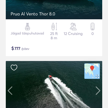
Prua Al Vento Thor 8.0
Jäigad täispuhutavad
25 ft
12 Cruising
0
8 m
$
777
/päev