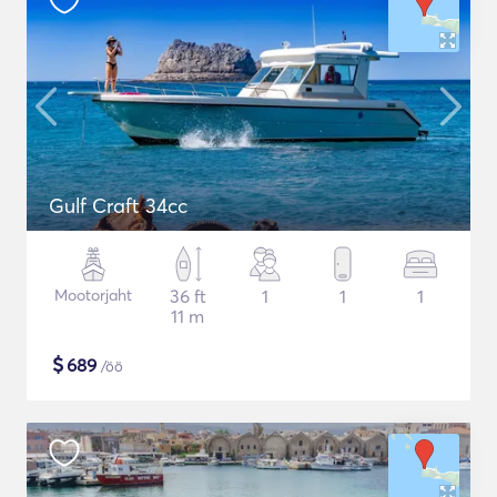
Gulf Craft 34cc
Mootorjaht
36 ft
1
1
1
11 m
$
689
/öö