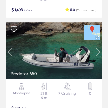
$
1,493
5.0
/päev
(2
arvustused
)
Predator 650
Mootorjaht
21 ft
7 Cruising
0
6 m