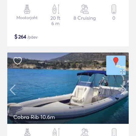
Mootorjaht
20 ft
8 Cruising
0
6 m
$
264
/päev
Cobra Rib 10.6m