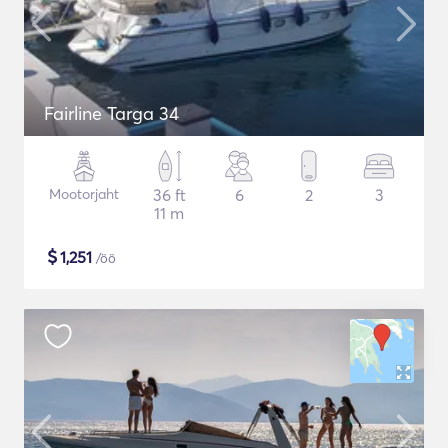
Fairline Targa 34
Mootorjaht
36 ft
6
2
3
11 m
$
1,251
/öö