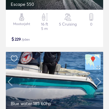
Escape 550
Mootorjaht
16 ft
5 Cruising
0
5 m
$
229
/päev
Blue water 185 60hp