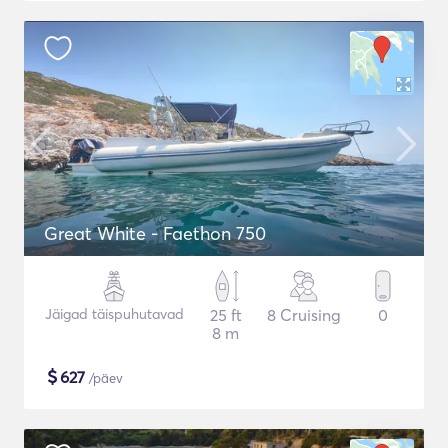
Great White - Faethon 750
Jäigad täispuhutavad
25 ft
8 Cruising
0
8 m
$
627
/päev