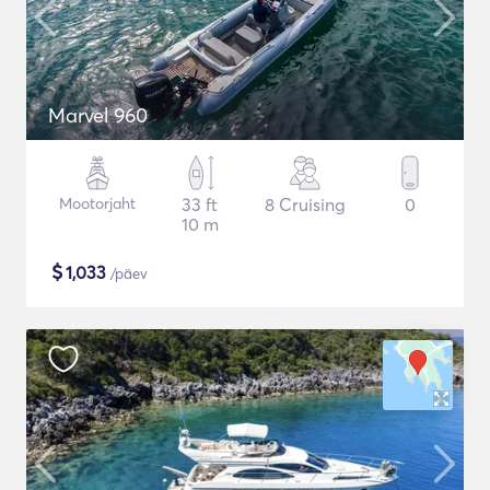
Marvel 960
Mootorjaht
33 ft
8 Cruising
0
10 m
$
1,033
/päev