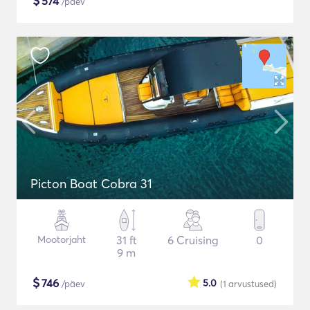
$
574
/päev
Picton Boat Cobra 31
Mootorjaht
31 ft
6 Cruising
0
9 m
$
746
5.0
/päev
(1
arvustused
)