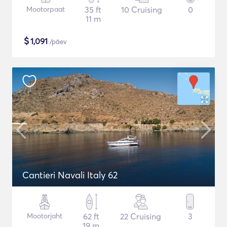
Mootorpaat
35 ft
10 Cruising
0
11 m
$
1,091
/päev
Cantieri Navali Italy 62
Mootorjaht
62 ft
22 Cruising
3
19 m