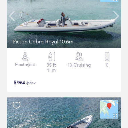
Picton Cobra Royal 10.6m
Mootorjaht
35 ft
10 Cruising
0
11 m
$
964
/päev