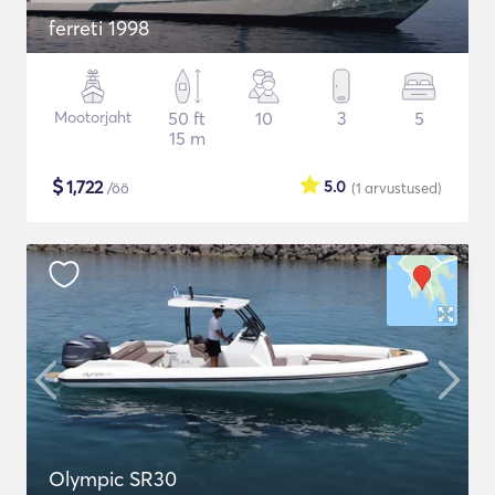
ferreti 1998
Mootorjaht
50 ft
10
3
5
15 m
$
1,722
5.0
/öö
(1
arvustused
)
Olympic SR30