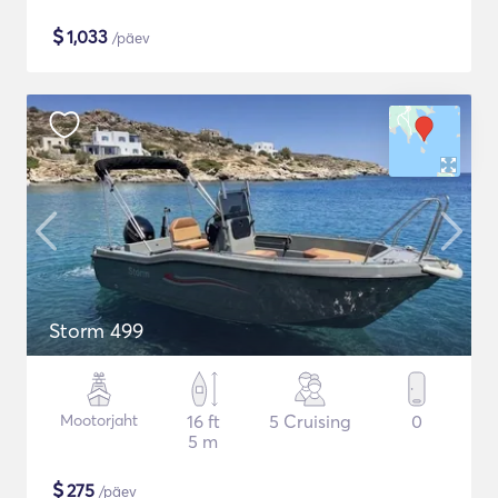
$
1,033
/päev
Storm 499
Mootorjaht
16 ft
5 Cruising
0
5 m
$
275
/päev