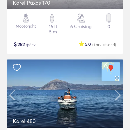
Karel Paxos 170
Mootorjaht
16 ft
6 Cruising
0
5 m
$
252
5.0
/päev
(1
arvustused
)
Karel 480