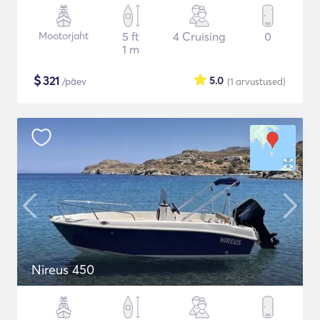
Mootorjaht
5 ft
4 Cruising
0
1 m
$
321
5.0
/päev
(1
arvustused
)
Nireus 450