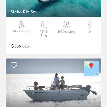
Steko Rib 5m
Mootorjaht
16 ft
6 Cruising
0
5 m
$
356
/päev