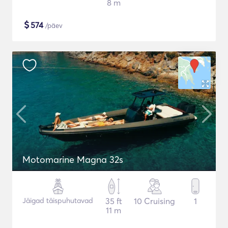
8 m
$
574
/päev
Motomarine Magna 32s
Jäigad täispuhutavad
35 ft
10 Cruising
1
11 m