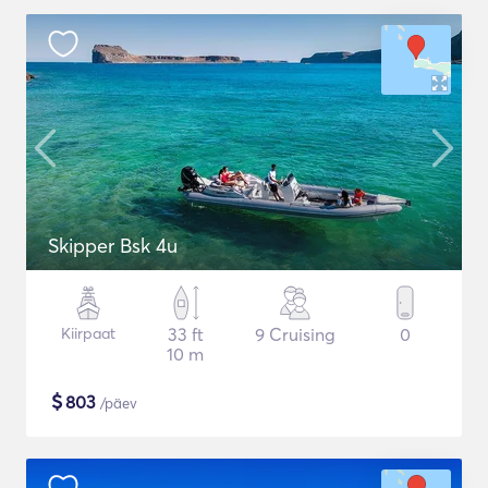
Skipper Bsk 4u
Kiirpaat
33 ft
9 Cruising
0
10 m
$
803
/päev