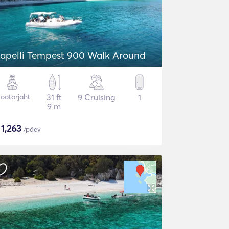
apelli Tempest 900 Walk Around
ootorjaht
31 ft
9 Cruising
1
9 m
$
1,263
/päev