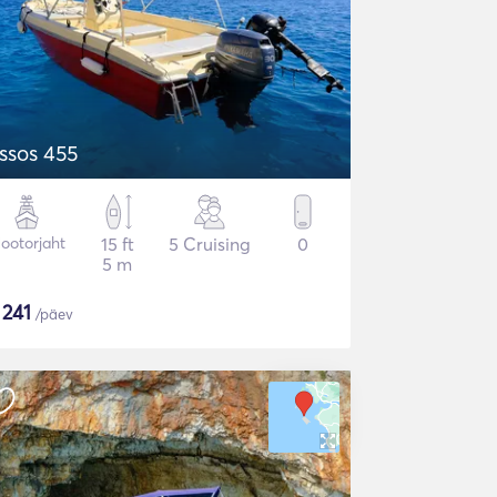
ssos 455
ootorjaht
15 ft
5 Cruising
0
5 m
$
241
/päev