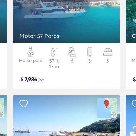
Motor 57 Poros
C
Mootorpaat
57 ft
6
3
3
Mo
17 m
$
2,986
/öö