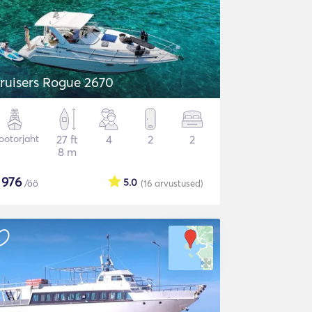
ruisers Rogue 2670
otorjaht
27 ft
4
2
2
8 m
$
976
5.0
/öö
(16
arvustused
)