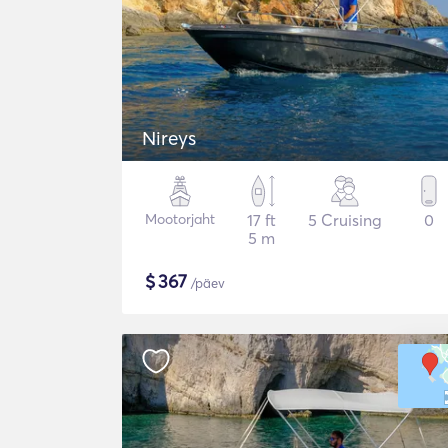
Nireys
Mootorjaht
17 ft
5 Cruising
0
5 m
$
367
/päev