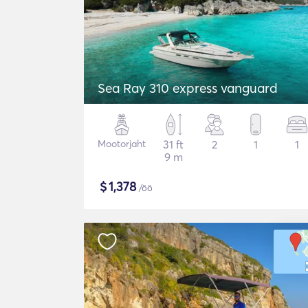
Sea Ray 310 express vanguard
Mootorjaht
31 ft
2
1
1
9 m
$
1,378
/öö