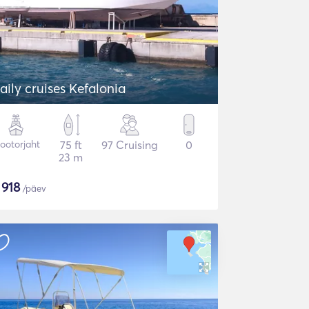
aily cruises Kefalonia
ootorjaht
75 ft
97 Cruising
0
23 m
$
918
/päev