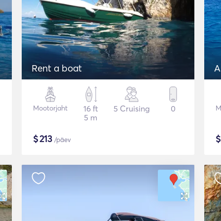
Rent a boat
A
Mootorjaht
16 ft
5 Cruising
0
M
5 m
$
213
/päev