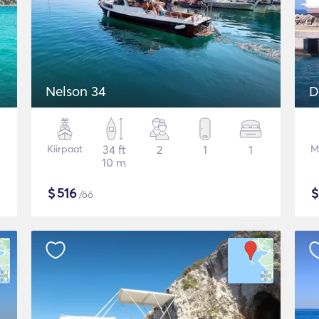
Nelson 34
D
Kiirpaat
34 ft
2
1
1
M
10 m
$
516
/öö