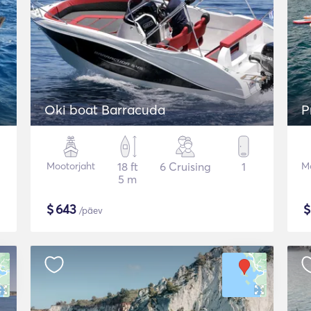
Oki boat Barracuda
P
Mootorjaht
18 ft
6 Cruising
1
Mo
5 m
$
643
/päev