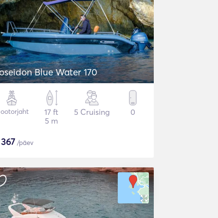
oseidon Blue Water 170
ootorjaht
17 ft
5 Cruising
0
5 m
$
367
/päev