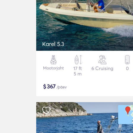
Karel 5.3
Mootorjaht
17 ft
6 Cruising
0
5 m
$
367
/päev