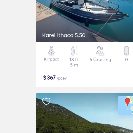
Karel Ithaca 5.50
Kiirpaat
18 ft
6 Cruising
0
5 m
$
367
/päev