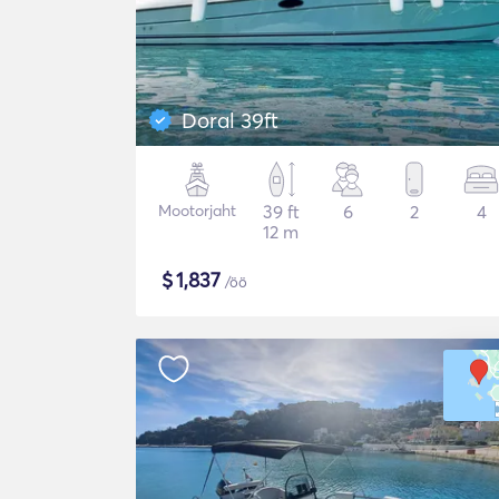
Doral 39ft
Mootorjaht
39 ft
6
2
4
12 m
$
1,837
/öö