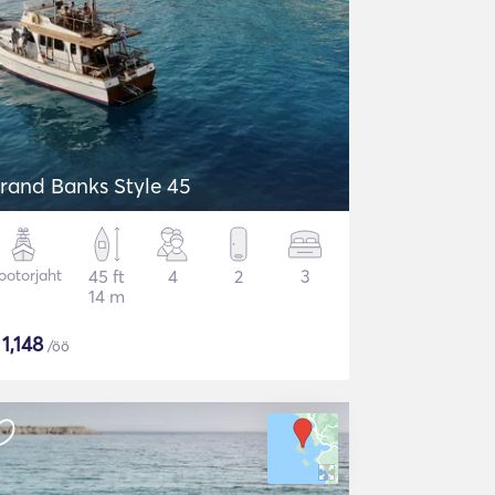
rand Banks Style 45
otorjaht
45 ft
4
2
3
14 m
$
1,148
/öö