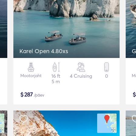
Karel Open 4.80xs
G
Mootorjaht
16 ft
4 Cruising
0
Mo
5 m
$
287
/päev