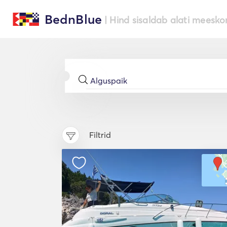
BednBlue
| Hind sisaldab alati meesko
Filtrid