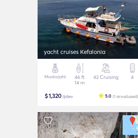
yacht cruises Kefalonia
Mootorjaht
46 ft
42 Cruising
4
14 m
$
1,320
5.0
/päev
(1
arvustused
)