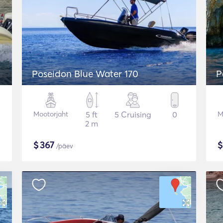
Poseidon Blue Water 170
P
Mootorjaht
5 ft
5 Cruising
0
M
2 m
$
367
/päev