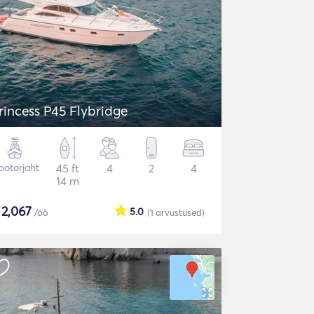
rincess P45 Flybridge
otorjaht
45 ft
4
2
4
14 m
$
2,067
5.0
/öö
(1
arvustused
)