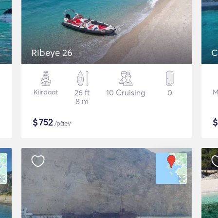
Ribeye 26
C
Kiirpaat
26 ft
10 Cruising
0
M
8 m
$
752
/päev