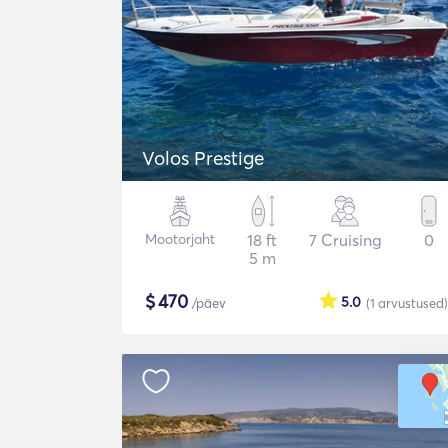
Volos Prestige
Mootorjaht
18 ft
7 Cruising
0
5 m
$
470
5.0
/päev
(1
arvustused
)