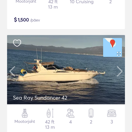
Mootorjaht
42 ft
10 Cruising
2
13 m
$
1,500
/päev
Sea Ray Sundancer 42
Mootorjaht
42 ft
4
2
3
13 m