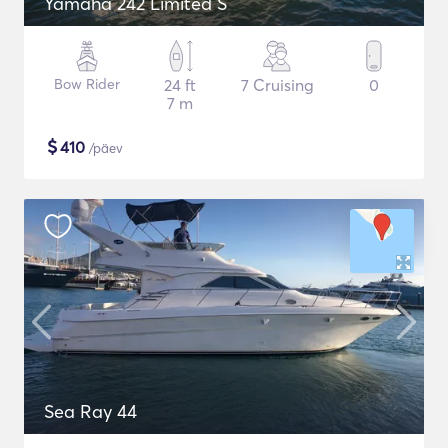
Yamaha 242 Limited S
Bow Rider
24 ft
7 Cruising
0
7 m
$
410
/päev
Sea Ray 44