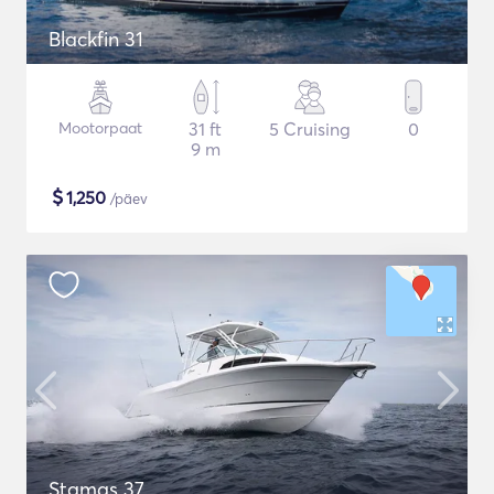
Blackfin 31
Mootorpaat
31 ft
5 Cruising
0
9 m
$
1,250
/päev
Stamas 37