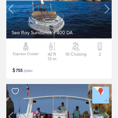
Sea Ray Sundance's 400 DA
Express Cruiser
42 ft
10 Cruising
2
13 m
$
755
/päev