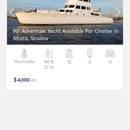
90' Adventure Yacht Available For Charter In
Altata, Sinaloa
Mootorjaht
90 ft
12
4
11
27 m
$
4,000
/öö