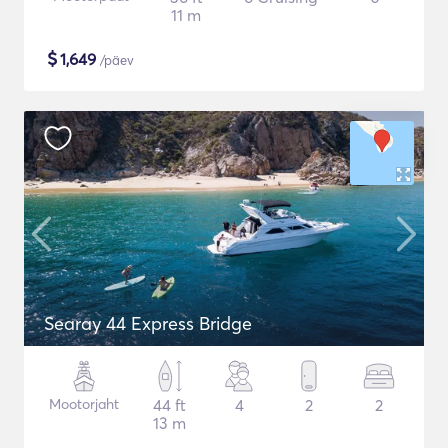
11 m
$
1,649
/päev
Searay 44 Express Bridge
Mootorjaht
44 ft
4
2
2
13 m