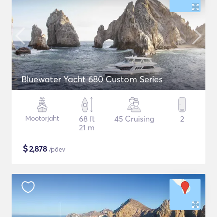
Bluewater Yacht 680 Custom Series
Mootorjaht
68 ft
45 Cruising
2
21 m
$
2,878
/päev