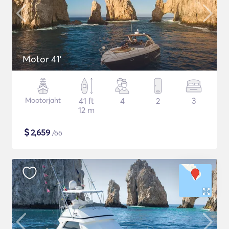
Motor 41'
Mootorjaht
41 ft
4
2
3
12 m
$
2,659
/öö