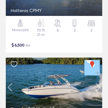
Hatteras CPMY
Mootorjaht
70 ft
6
3
2
21 m
$
6,500
/öö