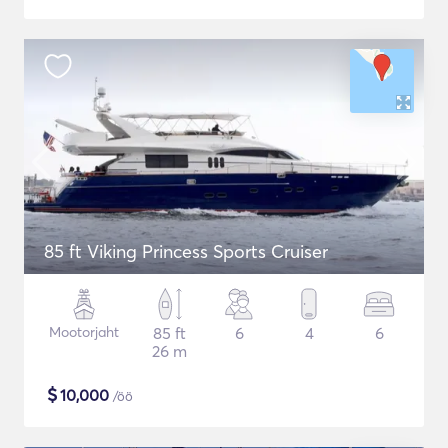
85 ft Viking Princess Sports Cruiser
Mootorjaht
85 ft
6
4
6
26 m
$
10,000
/öö