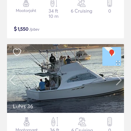
Mootorjaht
34 ft
6 Cruising
0
10 m
$
1,550
/päev
Luhrs 36
Mootorpaat
36 ft
6 Cruising
0