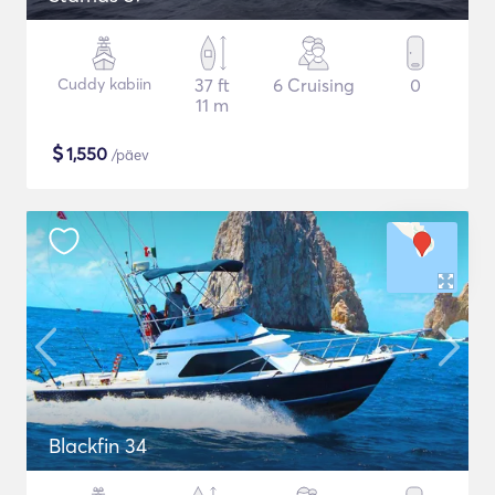
Cuddy kabiin
37 ft
6 Cruising
0
11 m
$
1,550
/päev
Blackfin 34