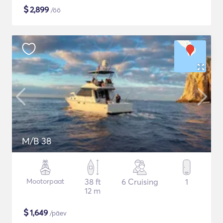
$
2,899
/öö
M/B 38
Mootorpaat
38 ft
6 Cruising
1
12 m
$
1,649
/päev