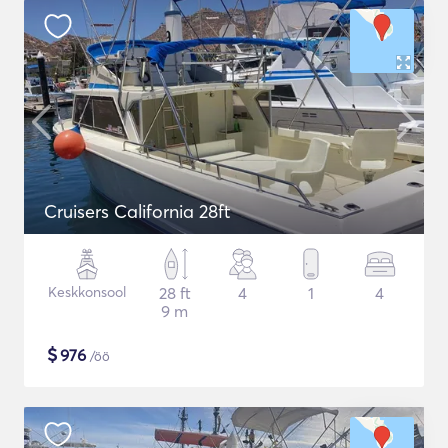
Cruisers California 28ft
Keskkonsool
28 ft
4
1
4
9 m
$
976
/öö