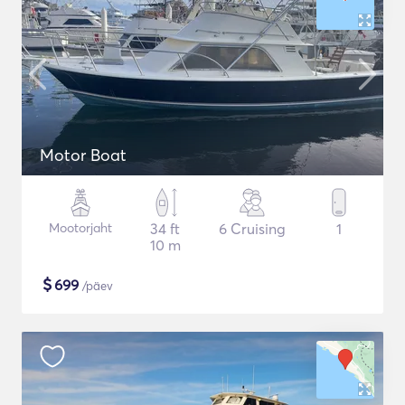
Motor Boat
Mootorjaht
34 ft
6 Cruising
1
10 m
$
699
/päev