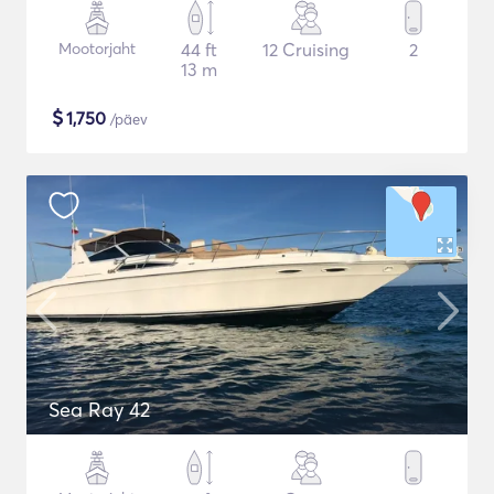
Mootorjaht
44 ft
12 Cruising
2
13 m
$
1,750
/päev
Sea Ray 42