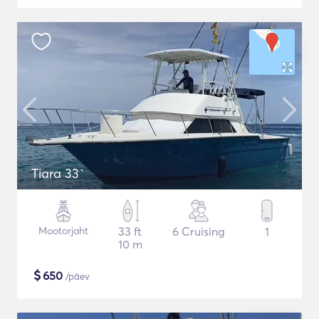
Tiara 33`
Mootorjaht
33 ft
6 Cruising
1
10 m
$
650
/päev