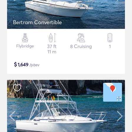
Bertram Convertible
Flybridge
37 ft
8 Cruising
1
11 m
$
1,649
/päev