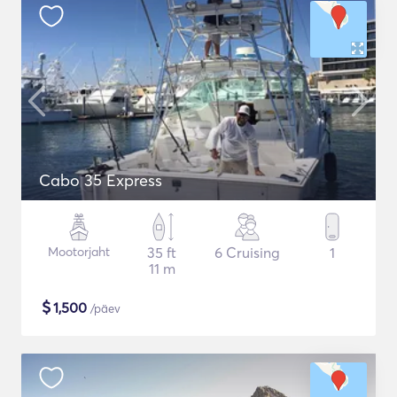
Cabo 35 Express
Mootorjaht
35 ft
6 Cruising
1
11 m
$
1,500
/päev