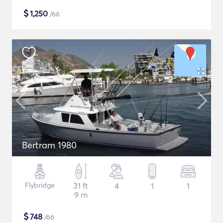
$
1,250
/öö
Bertram 1980
Flybridge
31 ft
4
1
1
9 m
$
748
/öö