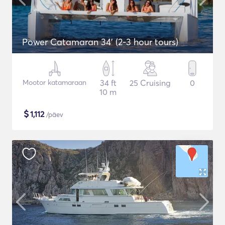
Power Catamaran 34' (2-3 hour tours)
Mootor katamaraan
34 ft
25 Cruising
0
10 m
$
1,112
/päev