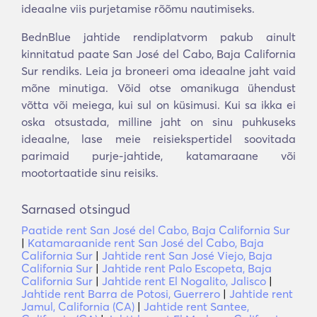
ideaalne viis purjetamise rõõmu nautimiseks.
BednBlue jahtide rendiplatvorm pakub ainult
kinnitatud paate San José del Cabo, Baja California
Sur rendiks. Leia ja broneeri oma ideaalne jaht vaid
mõne minutiga. Võid otse omanikuga ühendust
võtta või meiega, kui sul on küsimusi. Kui sa ikka ei
oska otsustada, milline jaht on sinu puhkuseks
ideaalne, lase meie reisiekspertidel soovitada
parimaid purje-jahtide, katamaraane või
mootortaatide sinu reisiks.
Sarnased otsingud
Paatide rent San José del Cabo, Baja California Sur
|
Katamaraanide rent San José del Cabo, Baja
California Sur
|
Jahtide rent San José Viejo, Baja
California Sur
|
Jahtide rent Palo Escopeta, Baja
California Sur
|
Jahtide rent El Nogalito, Jalisco
|
Jahtide rent Barra de Potosi, Guerrero
|
Jahtide rent
Jamul, California (CA)
|
Jahtide rent Santee,