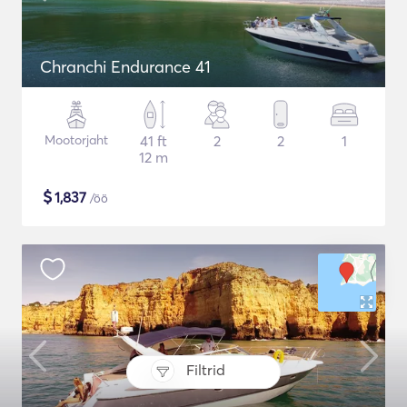
Chranchi Endurance 41
Mootorjaht
41 ft
2
2
1
12 m
$
1,837
/öö
Filtrid