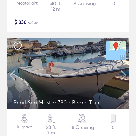
Mootorjaht
40 ft
8 Cruising
0
12 m
$
836
/päev
Pearl Sea Master 730 - Beach Tour
Kiirpaat
23 ft
18 Cruising
0
7 m