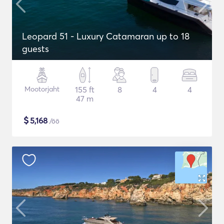
Leopard 51 - Luxury Catamaran up to 18
guests
Mootorjaht
155 ft
8
4
4
47 m
$
5,168
/öö