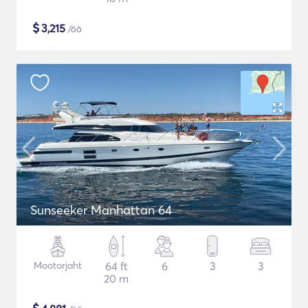
$
3,215
/öö
Sunseeker Manhattan 64
Mootorjaht
64 ft
6
3
3
20 m