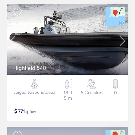
Highfield 540
Jäigad täispuhutavad
18 ft
6 Cruising
0
5 m
$
771
/päev