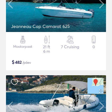
Jeanneau Cap Camarat 625
Mootorpaat
21 ft
7 Cruising
0
6 m
$
482
/päev