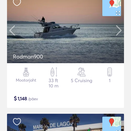
Rodman900
Mootorjaht
33 ft
5 Cruising
1
10 m
$
1,148
/päev