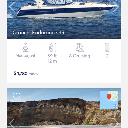
Cranchi Endurance 39
Mootorjaht
39 ft
8 Cruising
2
12 m
$
1,780
/päev