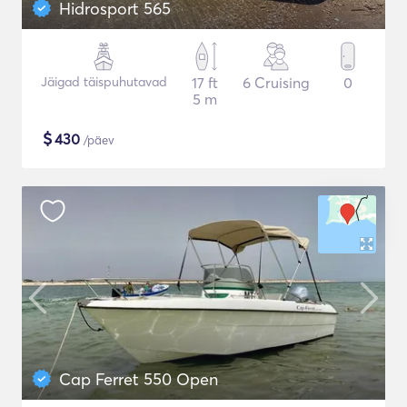
Hidrosport 565
Jäigad täispuhutavad
17 ft
6 Cruising
0
5 m
$
430
/päev
Cap Ferret 550 Open