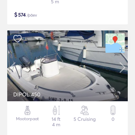
5 m
$
574
/päev
DIPOL 450
Mootorpaat
14 ft
5 Cruising
0
4 m