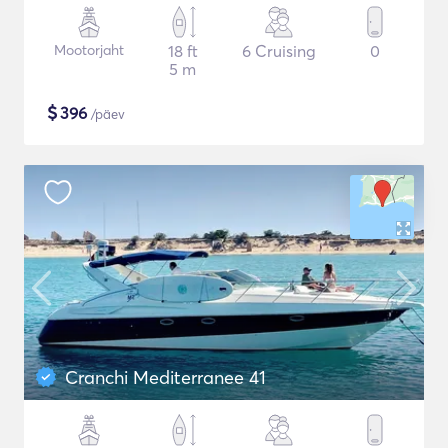
Mootorjaht
18 ft
6 Cruising
0
5 m
$
396
/päev
Cranchi Mediterranee 41