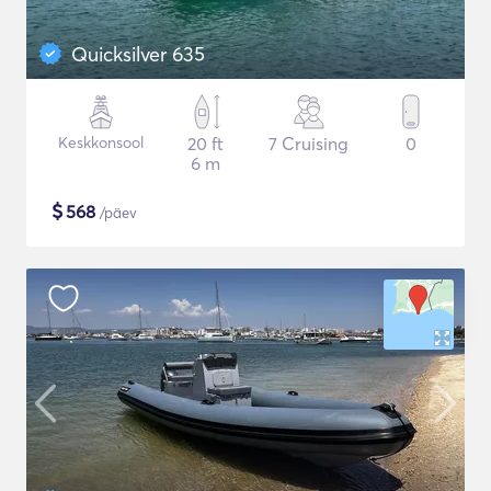
Quicksilver 635
Keskkonsool
20 ft
7 Cruising
0
6 m
$
568
/päev