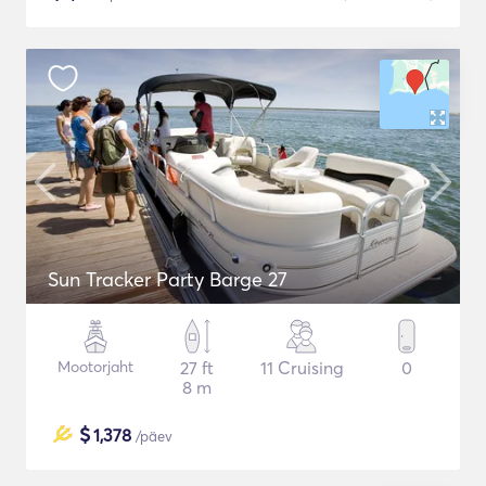
Sun Tracker Party Barge 27
Mootorjaht
27 ft
11 Cruising
0
8 m
$
1,378
/päev