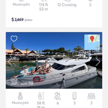
Mootorjaht
174 ft
12 Cruising
2
53 m
$
2,469
/päev
Johnson 58
Mootorjaht
58 ft
6
3
3
18 m