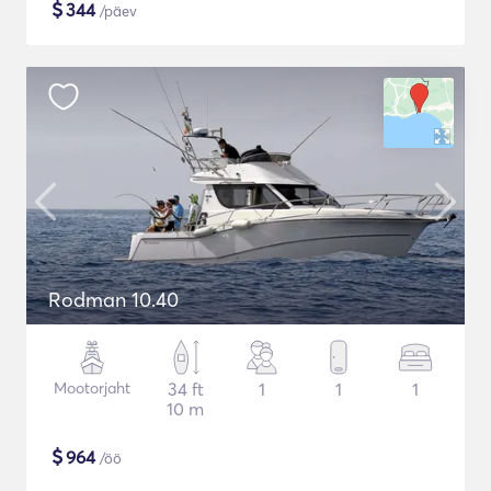
$
344
/päev
Rodman 10.40
Mootorjaht
34 ft
1
1
1
10 m
$
964
/öö