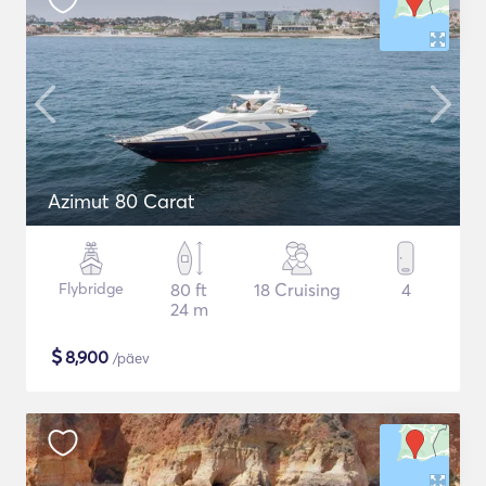
Azimut 80 Carat
Flybridge
80 ft
18 Cruising
4
24 m
$
8,900
/päev