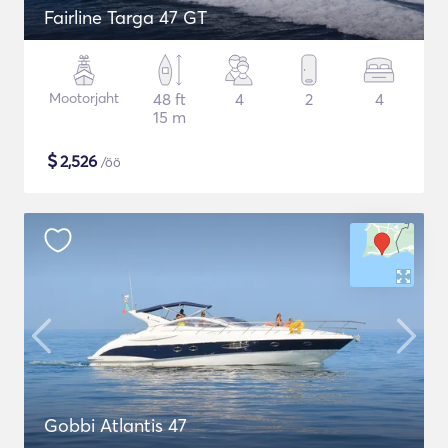
Fairline Targa 47 GT
Mootorjaht
48 ft
4
2
4
15 m
$
2,526
/öö
Gobbi Atlantis 47