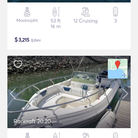
Mootorjaht
53 ft
12 Cruising
3
16 m
$
3,215
/päev
Rancraft 20.20