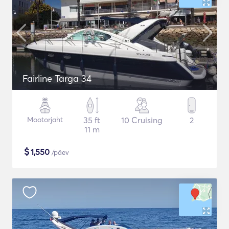
Fairline Targa 34
Mootorjaht
35 ft
10 Cruising
2
11 m
$
1,550
/päev