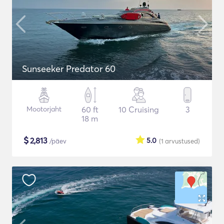
Sunseeker Predator 60
Mootorjaht
60 ft
10 Cruising
3
18 m
$
2,813
5.0
/päev
(1
arvustused
)