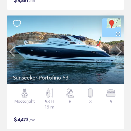
$
4,881
/öö
Sunseeker Portofino 53
Mootorjaht
53 ft
6
3
5
16 m
$
4,473
/öö