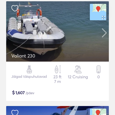
Valiant 230
Jäigad täispuhutavad
23 ft
12 Cruising
0
7 m
$
1,607
/päev