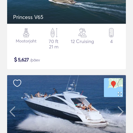
Princess V65
Mootorjaht
70 ft
12 Cruising
4
21 m
$
5,627
/päev