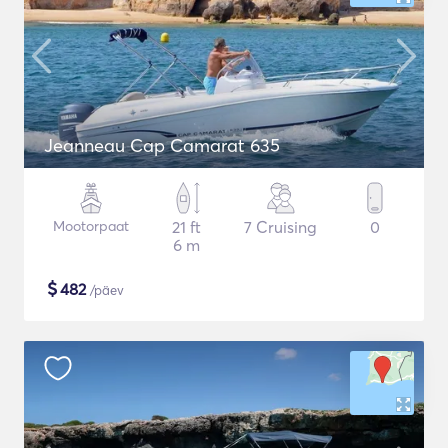
Jeanneau Cap Camarat 635
Mootorpaat
21 ft
7 Cruising
0
6 m
$
482
/päev