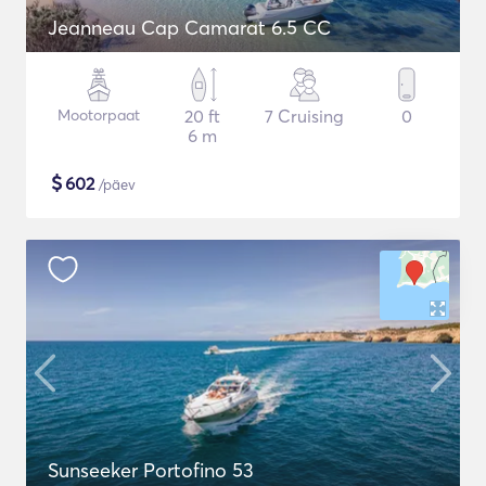
Jeanneau Cap Camarat 6.5 CC
Mootorpaat
20 ft
7 Cruising
0
6 m
$
602
/päev
Sunseeker Portofino 53