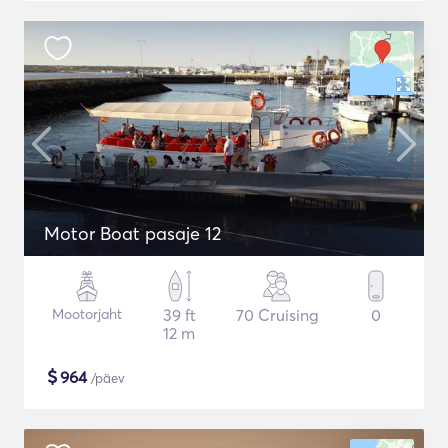
Motor Boat pasaje 12
Mootorjaht
39 ft
70 Cruising
0
12 m
$
964
/päev