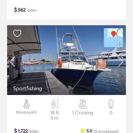
$
562
/päev
Sportfishing
Mootorjaht
18 ft
1 Cruising
0
5 m
$
1,722
5.0
/päev
(5
arvustused
)