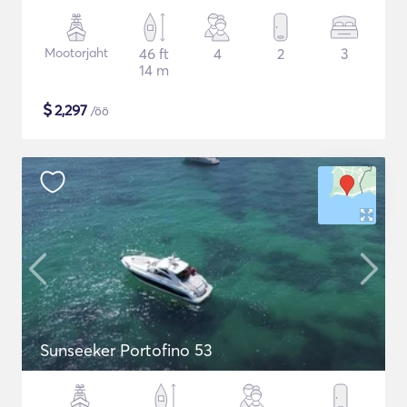
Mootorjaht
46 ft
4
2
3
14 m
$
2,297
/öö
Sunseeker Portofino 53