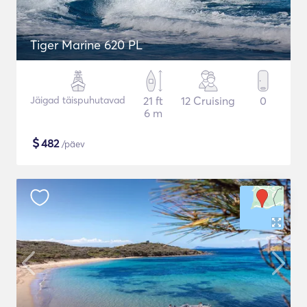
Tiger Marine 620 PL
Jäigad täispuhutavad
21 ft
12 Cruising
0
6 m
$
482
/päev