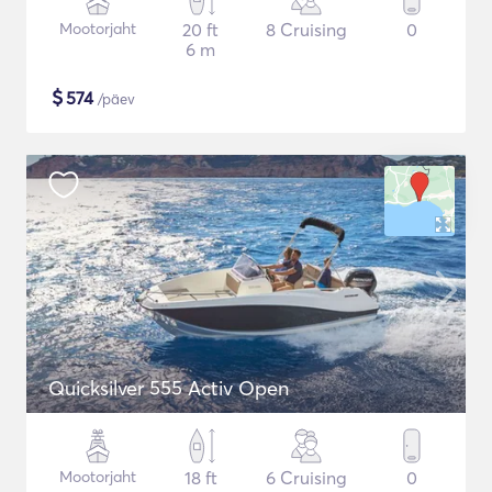
Mootorjaht
20 ft
8 Cruising
0
6 m
$
574
/päev
Quicksilver 555 Activ Open
Mootorjaht
18 ft
6 Cruising
0