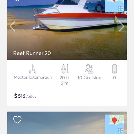
Reef Runner 20
Mootor katamaraan
20 ft
10 Cruising
0
6 m
$
516
/päev