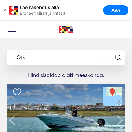
Lae rakendus alla
×
AVA
Broneeri kiirelt ja lihtsalt
Otsi
Hind sisaldab alati meeskonda.