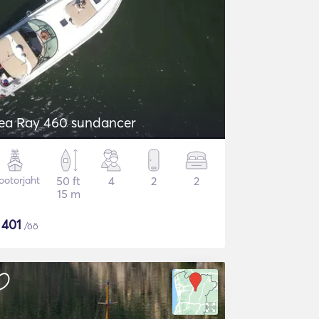
ea Ray 460 sundancer
otorjaht
50 ft
4
2
2
15 m
$
401
/öö