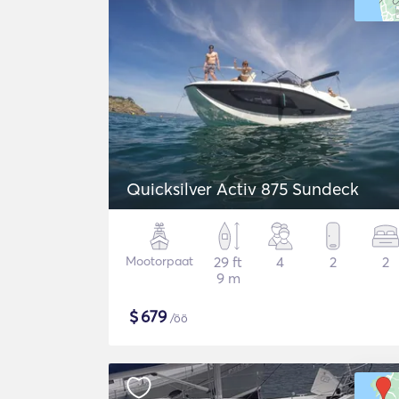
Quicksilver Activ 875 Sundeck
Mootorpaat
29 ft
4
2
2
9 m
$
679
/öö