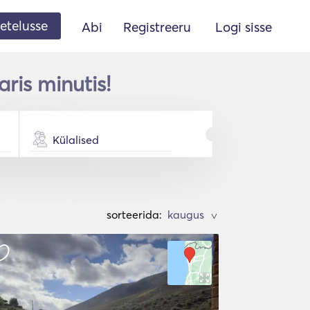
etelusse
Abi
Registreeru
Logi sisse
ris minutis!
Külalised
sorteerida:
>