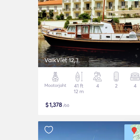
ValkVlet 12,3
Mootorjaht
41 ft
4
2
4
12 m
$
1,378
/öö