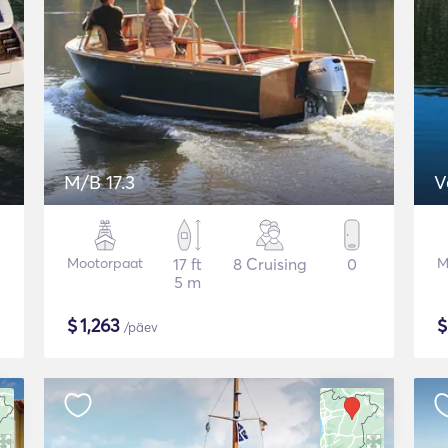
M/B 17.3
V
Mootorpaat
17 ft
8 Cruising
0
M
5 m
$
1,263
/päev