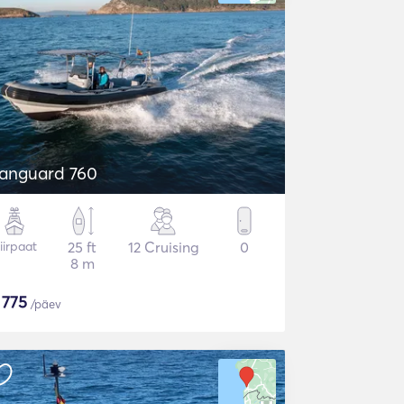
anguard 760
iirpaat
25 ft
12 Cruising
0
8 m
$
775
/päev