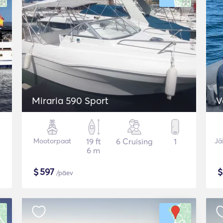
Miraria 590 Sport
V
Mootorpaat
19 ft
6 Cruising
1
Jä
6 m
$
597
/päev