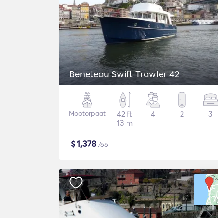
Beneteau Swift Trawler 42
Mootorpaat
42 ft
4
2
3
13 m
$
1,378
/öö