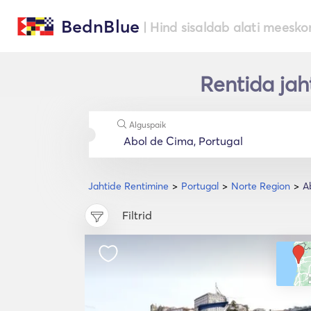
BednBlue
| Hind sisaldab alati meesko
Rentida jah
Alguspaik
Jahtide Rentimine
Portugal
Norte Region
A
Filtrid