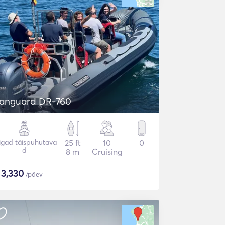
anguard DR-760
igad täispuhutava
25 ft
10
0
d
8 m
Cruising
$
3,330
/päev