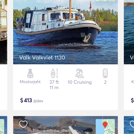
Valk Valkvlet 1130
V
Mootorjaht
37 ft
10 Cruising
2
K
11 m
$
413
/päev