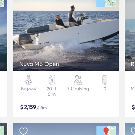
Nuva M6 Open
R
Kiirpaat
20 ft
7 Cruising
0
Mo
6 m
$
2,159
/päev