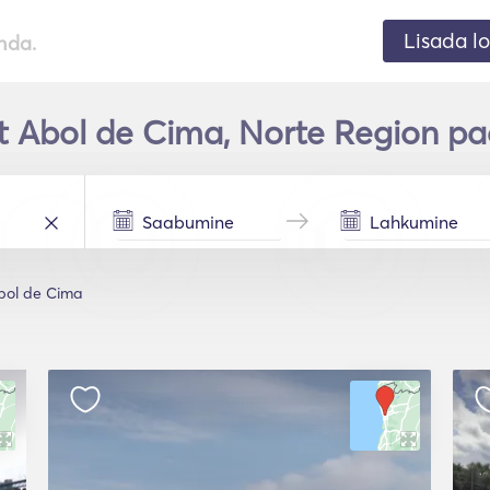
Lisada lo
nda.
t Abol de Cima, Norte Region paa
bol de Cima