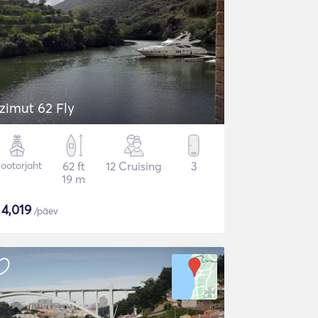
zimut 62 Fly
ootorjaht
62 ft
12 Cruising
3
19 m
$
4,019
/päev