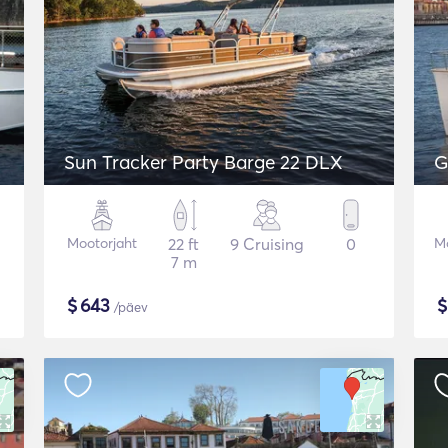
Sun Tracker Party Barge 22 DLX
G
Mootorjaht
22 ft
9 Cruising
0
Mo
7 m
$
643
/päev