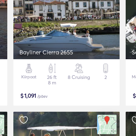
Bayliner Cierra 2655
S
Kiirpaat
26 ft
8 Cruising
2
Mo
8 m
$
1,091
/päev