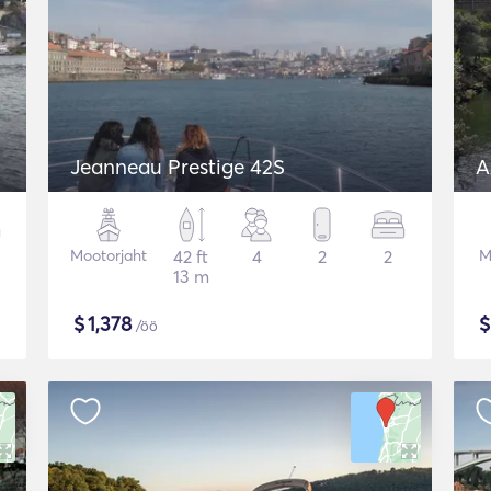
Jeanneau Prestige 42S
A
Mootorjaht
42 ft
4
2
2
M
13 m
$
1,378
/öö