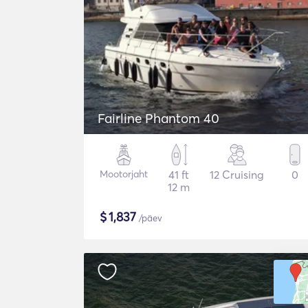
Fairline Phantom 40
Mootorjaht
41 ft
12 Cruising
0
12 m
$
1,837
/päev