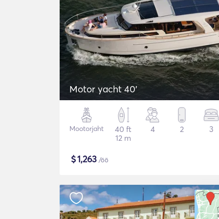
Motor yacht 40'
Mootorjaht
40 ft
4
2
3
12 m
$
1,263
/öö