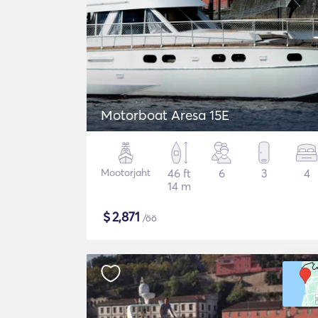
Motorboat Aresa 15E
Mootorjaht
46 ft
6
3
4
14 m
$
2,871
/öö