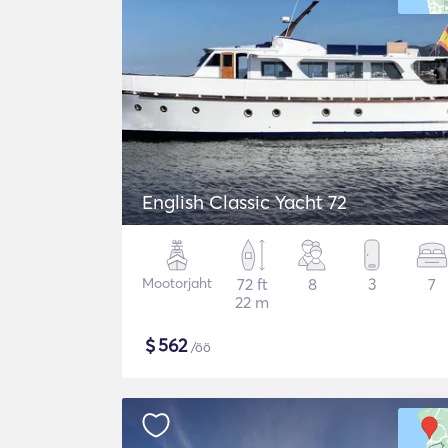
English Classic Yacht 72
Mootorjaht
72 ft
8
3
7
22 m
$
562
/öö