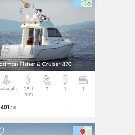
odman Fisher & Cruiser 870
otorjaht
28 ft
2
1
1
9 m
$
401
/öö