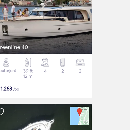
reenline 40
otorjaht
39 ft
4
2
2
12 m
$
1,263
/öö