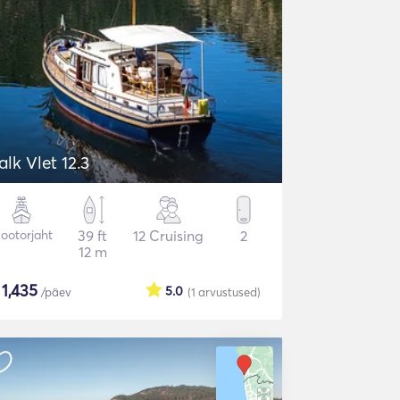
alk Vlet 12.3
ootorjaht
39 ft
12 Cruising
2
12 m
$
1,435
5.0
/päev
(1
arvustused
)