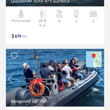
Quicksilver Activ 875 Sundeck
Mootorpaat
29 ft
4
2
2
9 m
$
679
/öö
Vanguard DR-760