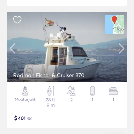
Rodman Fisher & Cruiser 870
Mootorjaht
28 ft
2
1
1
9 m
$
401
/öö