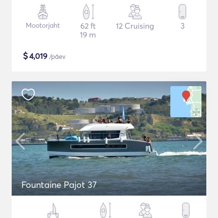
Mootorjaht
62 ft
12 Cruising
3
19 m
$
4,019
/päev
Fountaine Pajot 37