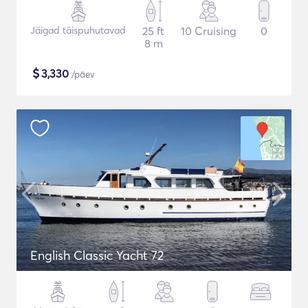
Jäigad täispuhutavad
25 ft
10 Cruising
0
8 m
$
3,330
/päev
English Classic Yacht 72