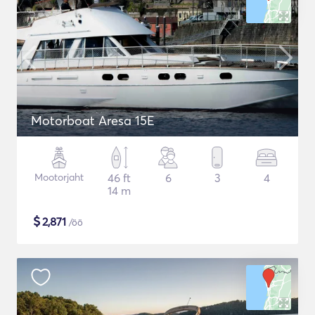
Motorboat Aresa 15E
Mootorjaht
46 ft
6
3
4
14 m
$
2,871
/öö