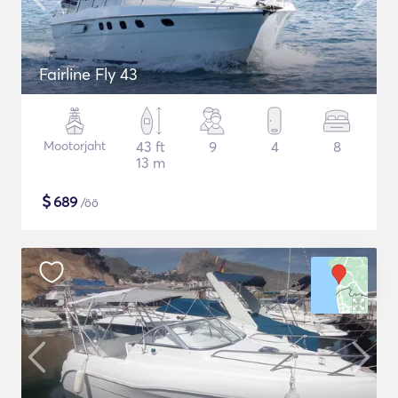
Fairline Fly 43
Mootorjaht
43 ft
9
4
8
13 m
$
689
/öö