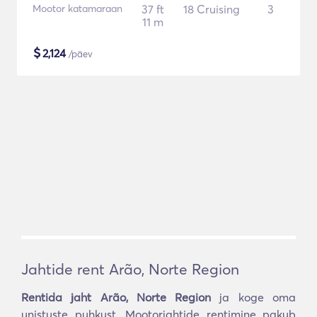
Mootor katamaraan
37 ft
18 Cruising
3
11 m
$
2,124
/päev
Jahtide rent Arão, Norte Region
Rentida jaht Arão, Norte Region
ja koge oma
unistuste puhkust. Mootorjahtide rentimine pakub