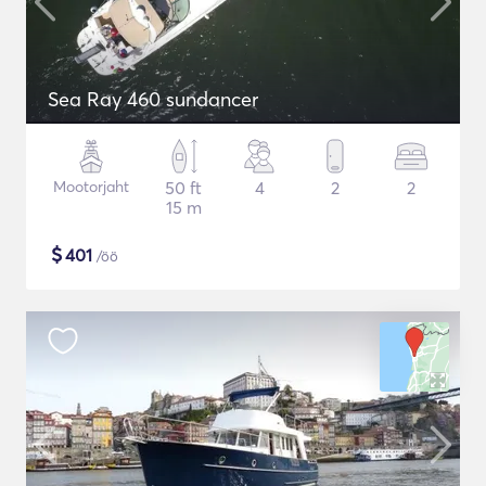
Sea Ray 460 sundancer
Mootorjaht
50 ft
4
2
2
15 m
$
401
/öö