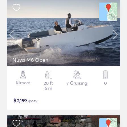
Nuva M6 Open
Kiirpaat
20 ft
7 Cruising
0
6 m
$
2,159
/päev