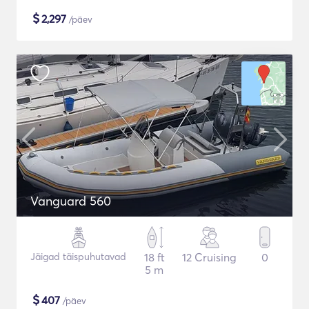
$
2,297
/päev
Vanguard 560
Jäigad täispuhutavad
18 ft
12 Cruising
0
5 m
$
407
/päev