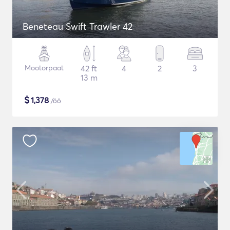
Beneteau Swift Trawler 42
Mootorpaat
42 ft
4
2
3
13 m
$
1,378
/öö