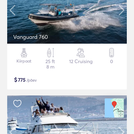
Vanguard 760
Kiirpaat
25 ft
12 Cruising
0
8 m
$
775
/päev