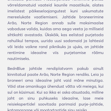
võrreldamatuid vaateid kaunile maastikule, alates
imelistest päikeseloojangutest kuni uskumatute
mereelukate vaatlemiseni. Jahtide broneerimine
Arão, Norte Region annab sulle maksimaalse
vabaduse valida, kuidas oma aega veeta ja milliseid
sihtkohti avastada. Ükskõik, kas eelistad purjetada
rahulikul tempos, uurida uusi sadamaid ja lahtesid
või leida vaikne rand piknikuks ja ujuks, on jahtide
rentimine ideaalne viis purjetamise rõõmu
nautimiseks.
BednBlue jahtide rendiplatvorm pakub ainult
kinnitatud paate Arão, Norte Region rendiks. Leia ja
broneeri oma ideaalne jaht vaid mõne minutiga.
Võid otse omanikuga ühendust võtta või meiega, kui
sul on küsimusi. Kui sa ikka ei oska otsustada, milline
jaht on sinu puhkuseks ideaalne, lase meie
reisiekspertidel soovitada parimaid purje-jahtide,
katamaraane või mootortaatide sinu reisiks.