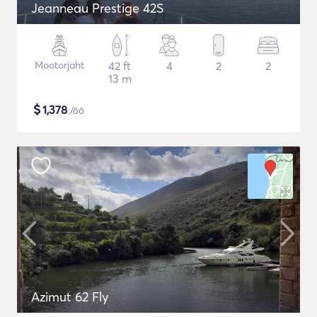
Jeanneau Prestige 42S
Mootorjaht
42 ft
4
2
2
13 m
$
1,378
/öö
Azimut 62 Fly