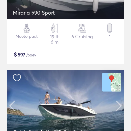
Miraria 590 Sport
Mootorpaat
19 ft
6 Cruising
1
6 m
$
597
/päev