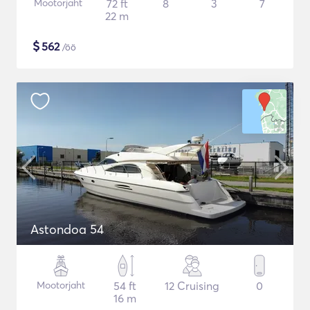
Mootorjaht
72 ft
8
3
7
22 m
$
562
/öö
Astondoa 54
Mootorjaht
54 ft
12 Cruising
0
16 m