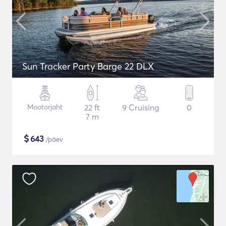
Sun Tracker Party Barge 22 DLX
Mootorjaht
22 ft
9 Cruising
0
7 m
$
643
/päev