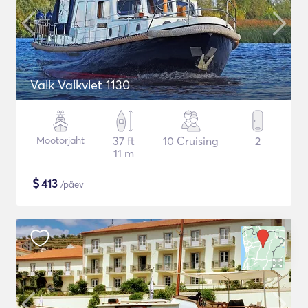
Valk Valkvlet 1130
Mootorjaht
37 ft
10 Cruising
2
11 m
$
413
/päev