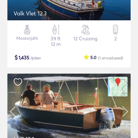
Valk Vlet 12.3
Mootorjaht
39 ft
12 Cruising
2
12 m
$
1,435
5.0
/päev
(1
arvustused
)