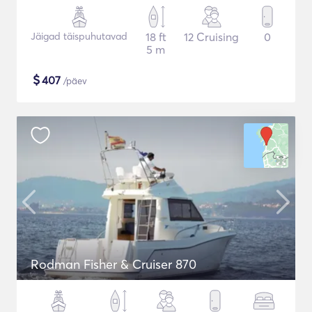
Jäigad täispuhutavad
18 ft
12 Cruising
0
5 m
$
407
/päev
Rodman Fisher & Cruiser 870