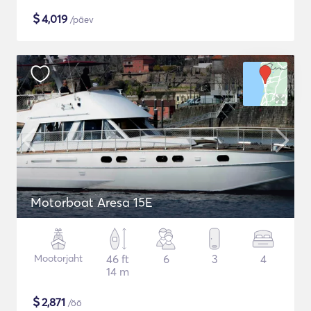
$
4,019
/päev
Motorboat Aresa 15E
Mootorjaht
46 ft
6
3
4
14 m
$
2,871
/öö