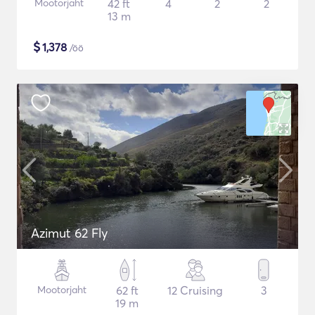
Mootorjaht
42 ft
4
2
2
13 m
$
1,378
/öö
Azimut 62 Fly
Mootorjaht
62 ft
12 Cruising
3
19 m