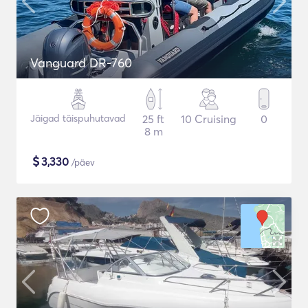
Vanguard DR-760
Jäigad täispuhutavad
25 ft
10 Cruising
0
8 m
$
3,330
/päev