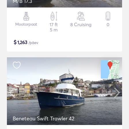
M/B 17.3
Mootorpaat
17 ft
8 Cruising
0
5 m
$
1,263
/päev
Beneteau Swift Trawler 42