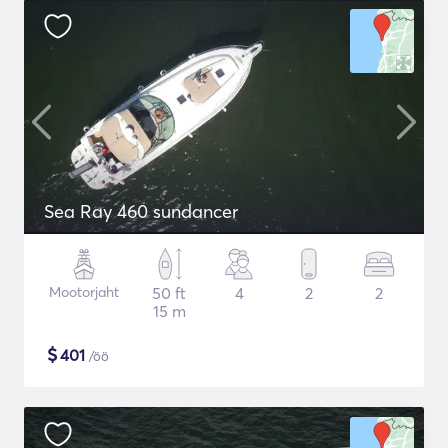
Sea Ray 460 sundancer
Mootorjaht
50 ft
4
2
2
15 m
$
401
/öö