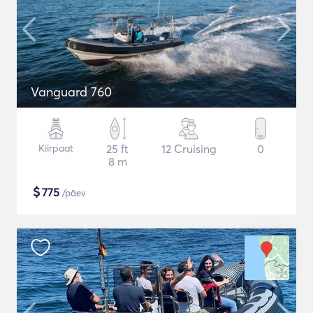
Vanguard 760
Kiirpaat
25 ft
12 Cruising
0
8 m
$
775
/päev