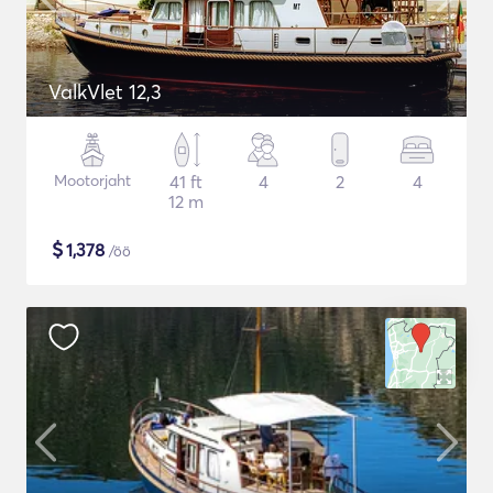
ValkVlet 12,3
Mootorjaht
41 ft
4
2
4
12 m
$
1,378
/öö