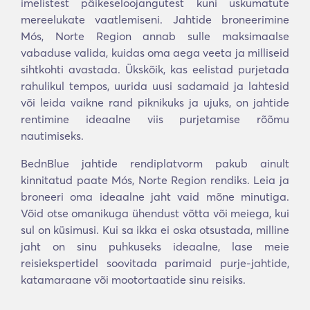
imelistest päikeseloojangutest kuni uskumatute
mereelukate vaatlemiseni. Jahtide broneerimine
Mós, Norte Region annab sulle maksimaalse
vabaduse valida, kuidas oma aega veeta ja milliseid
sihtkohti avastada. Ükskõik, kas eelistad purjetada
rahulikul tempos, uurida uusi sadamaid ja lahtesid
või leida vaikne rand piknikuks ja ujuks, on jahtide
rentimine ideaalne viis purjetamise rõõmu
nautimiseks.
BednBlue jahtide rendiplatvorm pakub ainult
kinnitatud paate Mós, Norte Region rendiks. Leia ja
broneeri oma ideaalne jaht vaid mõne minutiga.
Võid otse omanikuga ühendust võtta või meiega, kui
sul on küsimusi. Kui sa ikka ei oska otsustada, milline
jaht on sinu puhkuseks ideaalne, lase meie
reisiekspertidel soovitada parimaid purje-jahtide,
katamaraane või mootortaatide sinu reisiks.