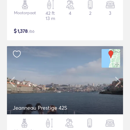
Mootorpaat
42 ft
4
2
3
13 m
$
1,378
/öö
Jeanneau Prestige 42S