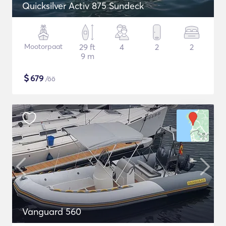
Quicksilver Activ 875 Sundeck
Mootorpaat
29 ft
4
2
2
9 m
$
679
/öö
Vanguard 560