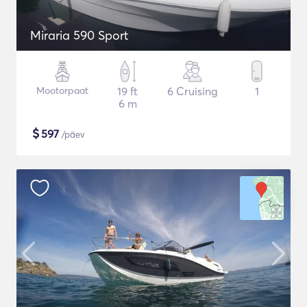
Miraria 590 Sport
Mootorpaat
19 ft
6 Cruising
1
6 m
$
597
/päev