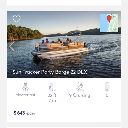
Sun Tracker Party Barge 22 DLX
Mootorjaht
22 ft
9 Cruising
0
7 m
$
643
/päev