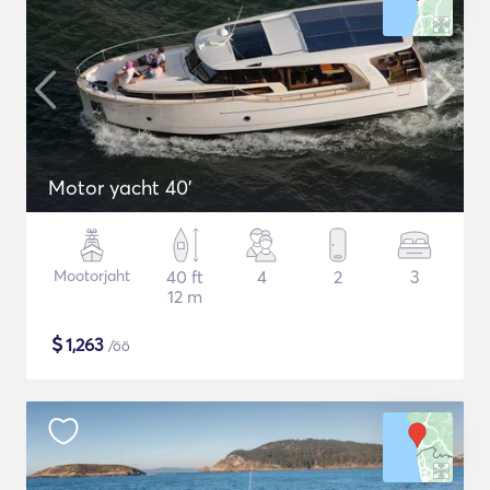
Motor yacht 40'
Mootorjaht
40 ft
4
2
3
12 m
$
1,263
/öö