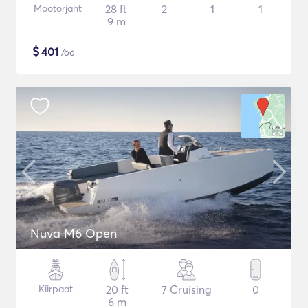
Mootorjaht
28 ft
2
1
1
9 m
$
401
/öö
Nuva M6 Open
Kiirpaat
20 ft
7 Cruising
0
6 m