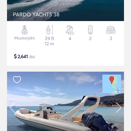
PARDO YACHTS 38
Mootorjaht
39 ft
4
2
3
12 m
$
2,641
/öö