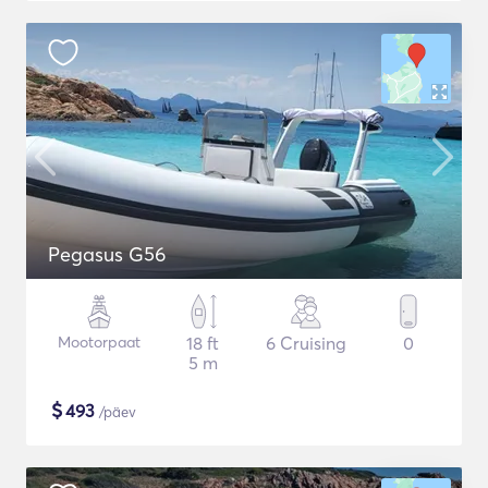
Pegasus G56
Mootorpaat
18 ft
6 Cruising
0
5 m
$
493
/päev