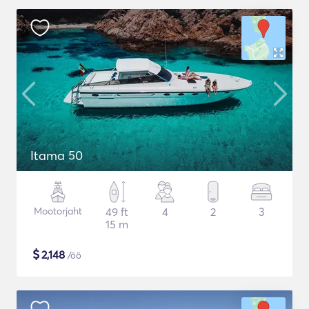
Itama 50
Mootorjaht
49 ft
4
2
3
15 m
$
2,148
/öö