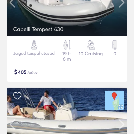
Capelli Tempest 630
Jäigad täispuhutavad
19 ft
10 Cruising
0
6 m
$
405
/päev