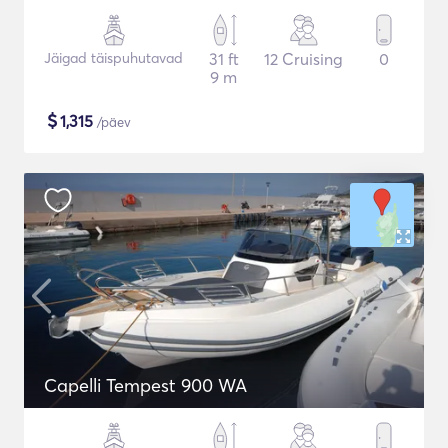
Jäigad täispuhutavad
31 ft
12 Cruising
0
9 m
$
1,315
/päev
Capelli Tempest 900 WA