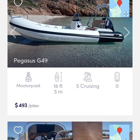
Pegasus G49
Mootorpaat
16 ft
5 Cruising
0
5 m
$
493
/päev