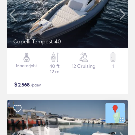
Capelli Tempest 40
Mootorjaht
40 ft
12 Cruising
1
12 m
$
2,568
/päev