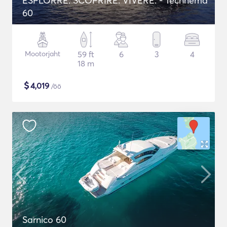
ESPLORRE. SCOPRIRE. VIVERE. - Technema
60
Mootorjaht
59 ft
6
3
4
18 m
$
4,019
/öö
Sarnico 60