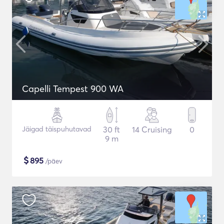
Capelli Tempest 900 WA
Jäigad täispuhutavad
30 ft
14 Cruising
0
9 m
$
895
/päev