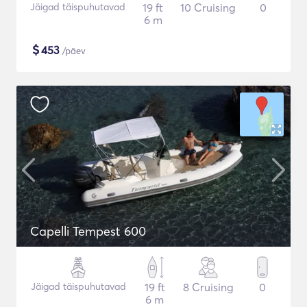
Jäigad täispuhutavad
19 ft
10 Cruising
0
6 m
$
453
/päev
Capelli Tempest 600
Jäigad täispuhutavad
19 ft
8 Cruising
0
6 m