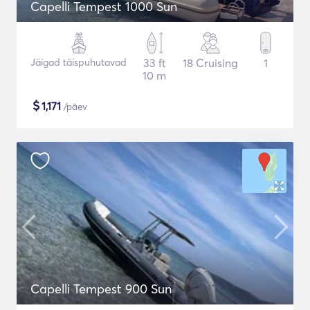
Capelli Tempest 1000 Sun
Jäigad täispuhutavad
33 ft
18 Cruising
1
10 m
$
1,171
/päev
Capelli Tempest 900 Sun