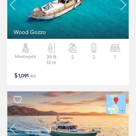
Wood Gozzo
Mootorjaht
39 ft
2
2
1
12 m
$
1,091
/öö