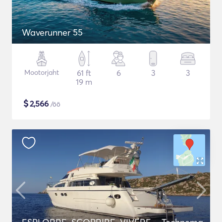
Waverunner 55
Mootorjaht
61 ft
6
3
3
19 m
$
2,566
/öö