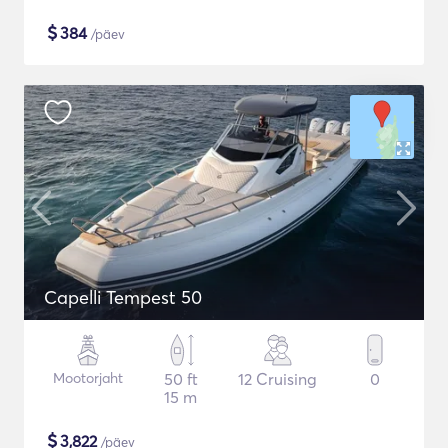
$
384
/päev
Capelli Tempest 50
Mootorjaht
50 ft
12 Cruising
0
15 m
$
3,822
/päev