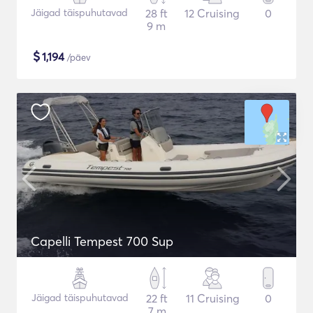
Jäigad täispuhutavad
28 ft
12 Cruising
0
9 m
$
1,194
/päev
Capelli Tempest 700 Sup
Jäigad täispuhutavad
22 ft
11 Cruising
0
7 m