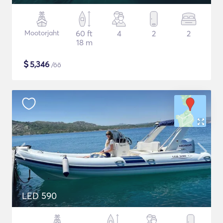
Mootorjaht
60 ft
4
2
2
18 m
$
5,346
/öö
LED 590