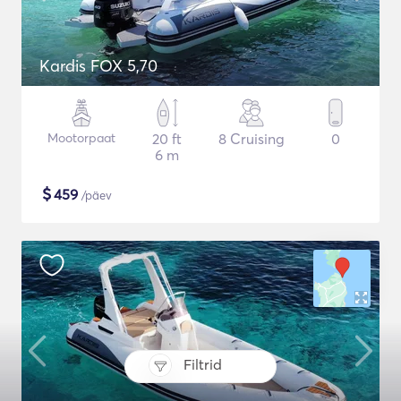
Kardis FOX 5,70
Mootorpaat
20 ft
8 Cruising
0
6 m
$
459
/päev
Filtrid