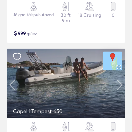
Jäigad täispuhutavad
30 ft
18 Cruising
0
9 m
$
999
/päev
Capelli Tempest 650