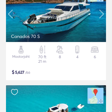
Canados 70 S
Mootorjaht
70 ft
8
4
6
21 m
$
5,627
/öö