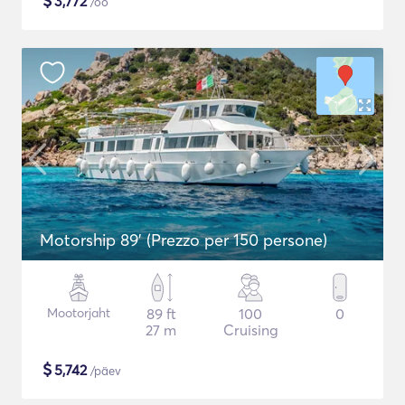
$
3,772
/öö
Motorship 89' (Prezzo per 150 persone)
Mootorjaht
89 ft
100
0
27 m
Cruising
$
5,742
/päev