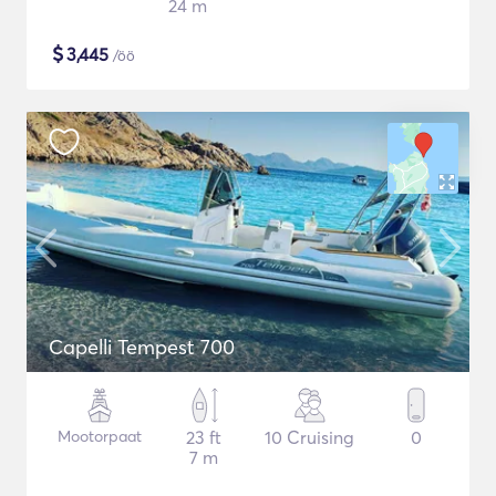
24 m
$
3,445
/öö
Capelli Tempest 700
Mootorpaat
23 ft
10 Cruising
0
7 m