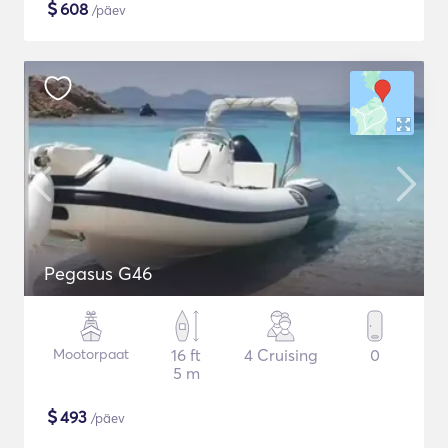
$
608
/päev
Pegasus G46
Mootorpaat
16 ft
4 Cruising
0
5 m
$
493
/päev