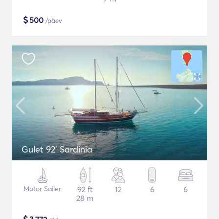
$
500
/päev
Gulet 92' Sardinia
Motor Sailer
92 ft
12
6
6
28 m