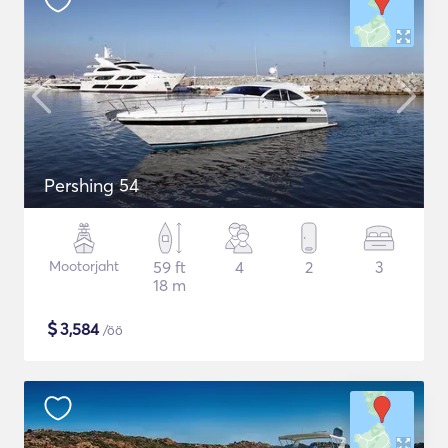
Pershing 54
Mootorjaht
59 ft
4
2
3
18 m
$
3,584
/öö