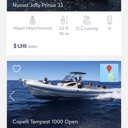
Nuova Jolly Prince 33
Jäigad täispuhutavad
33 ft
12 Cruising
0
10 m
$
1,315
/päev
Capelli Tempest 1000 Open