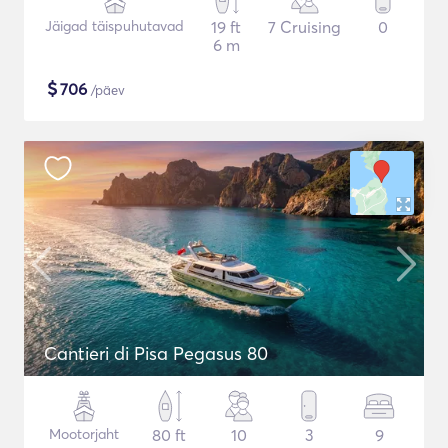
Jäigad täispuhutavad
19 ft
7 Cruising
0
6 m
$
706
/päev
Cantieri di Pisa Pegasus 80
Mootorjaht
80 ft
10
3
9