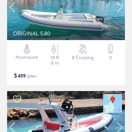
ORIGINAL 5,80
Mootorpaat
19 ft
8 Cruising
0
6 m
$
459
/päev