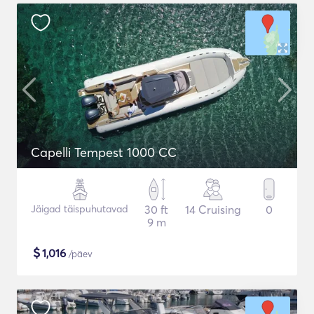
Capelli Tempest 1000 CC
Jäigad täispuhutavad
30 ft
14 Cruising
0
9 m
$
1,016
/päev