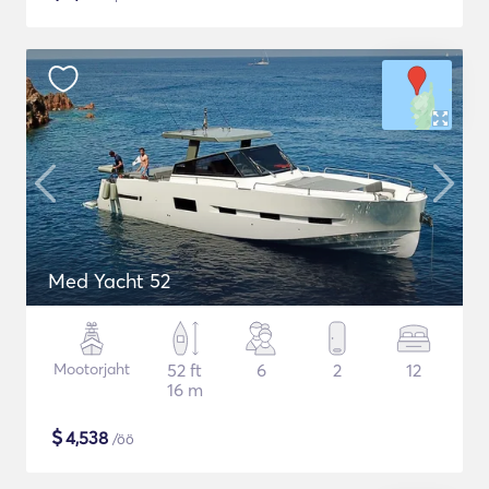
Med Yacht 52
Mootorjaht
52 ft
6
2
12
16 m
$
4,538
/öö