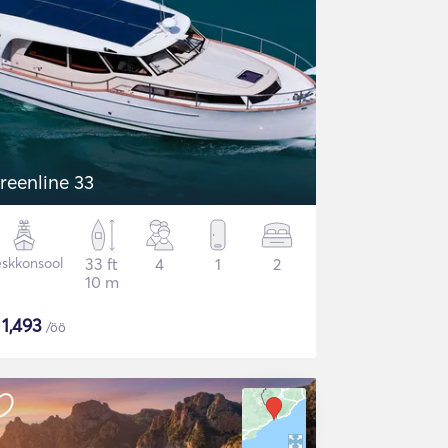
reenline 33
skkonsool
33 ft
4
1
2
10 m
$
1,493
/öö