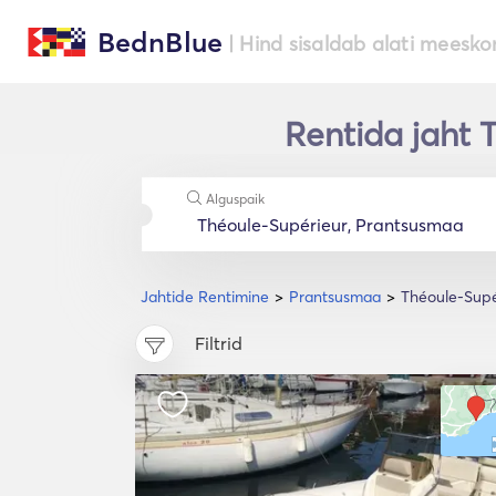
BednBlue
| Hind sisaldab alati meesko
Rentida jaht 
Alguspaik
Jahtide Rentimine
Prantsusmaa
Théoule-Supé
Filtrid