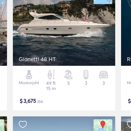
Gianetti 48 HT
R
Mootorjaht
49 ft
5
3
3
Mo
15 m
$
3,675
/öö