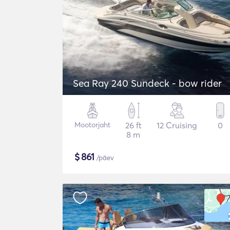
Sea Ray 240 Sundeck - bow rider
Mootorjaht
26 ft
12 Cruising
0
8 m
$
861
/päev