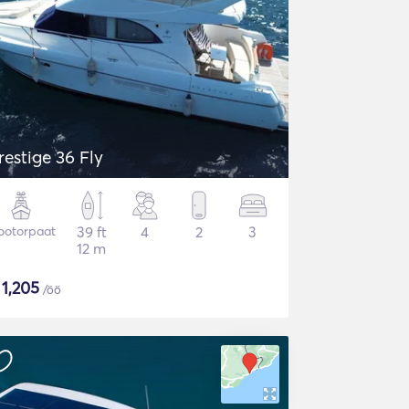
restige 36 Fly
ootorpaat
39 ft
4
2
3
12 m
$
1,205
/öö