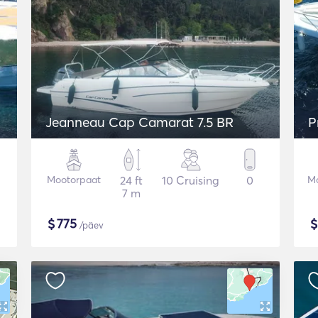
Jeanneau Cap Camarat 7.5 BR
P
Mootorpaat
24 ft
10 Cruising
0
M
7 m
$
775
/päev