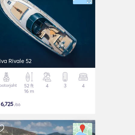
iva Rivale 52
otorjaht
52 ft
4
3
4
16 m
$
6,725
/öö