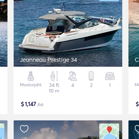
Jeanneau Prestige 34
C
Mootorjaht
34 ft
4
2
1
Mo
10 m
$
1,147
/öö