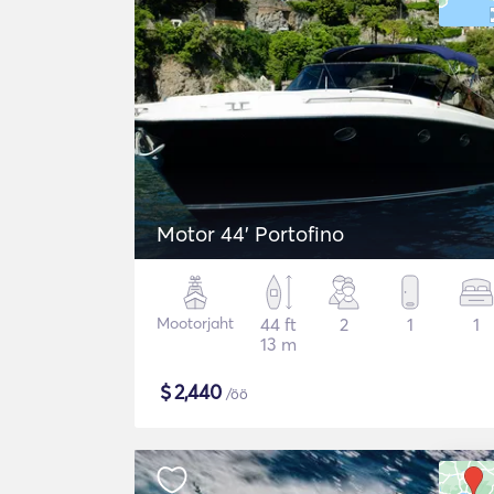
Motor 44' Portofino
Mootorjaht
44 ft
2
1
1
13 m
$
2,440
/öö