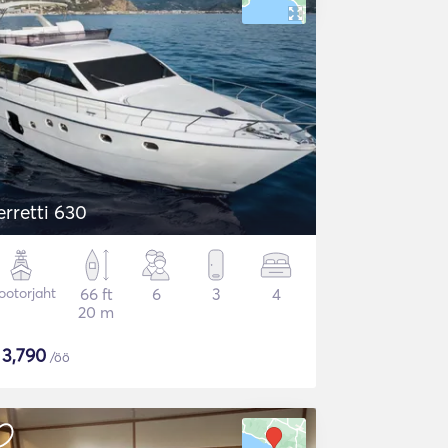
erretti 630
otorjaht
66 ft
6
3
4
20 m
$
3,790
/öö