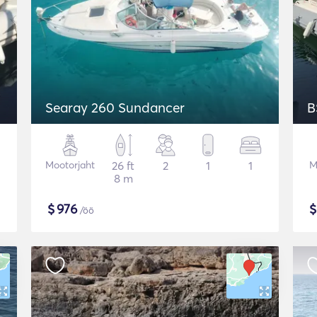
Searay 260 Sundancer
B
Mootorjaht
26 ft
2
1
1
M
8 m
$
976
/öö