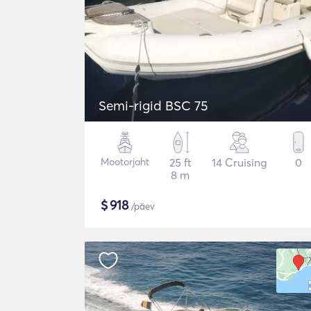
Semi-rigid BSC 75
Mootorjaht
25 ft
14 Cruising
0
8 m
$
918
/päev