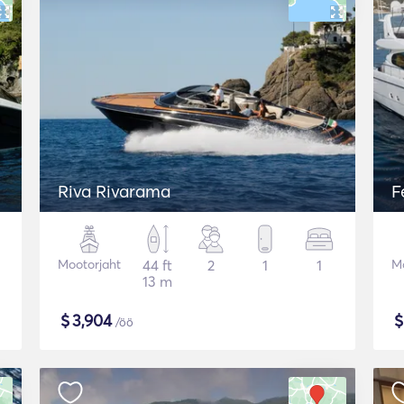
Riva Rivarama
F
Mootorjaht
44 ft
2
1
1
Mo
13 m
$
3,904
/öö