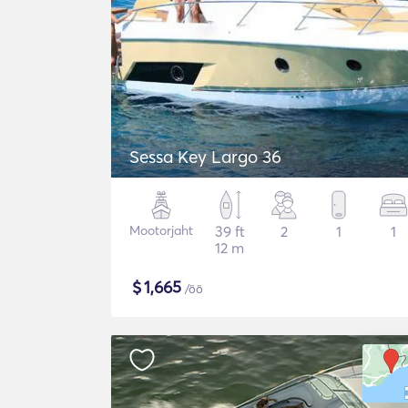
Sessa Key Largo 36
Mootorjaht
39 ft
2
1
1
12 m
$
1,665
/öö