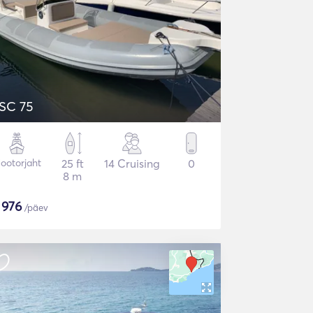
SC 75
ootorjaht
25 ft
14 Cruising
0
8 m
$
976
/päev