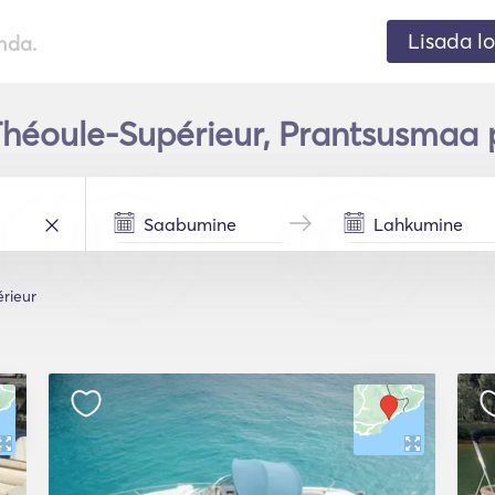
Lisada lo
nda.
Théoule-Supérieur, Prantsusmaa p
rieur