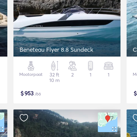
Beneteau Flyer 8.8 Sundeck
C
Mootorpaat
32 ft
2
1
1
Mo
10 m
$
953
/öö