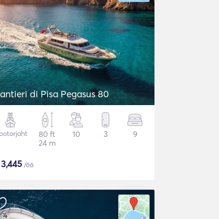
antieri di Pisa Pegasus 80
otorjaht
80 ft
10
3
9
24 m
$
3,445
/öö