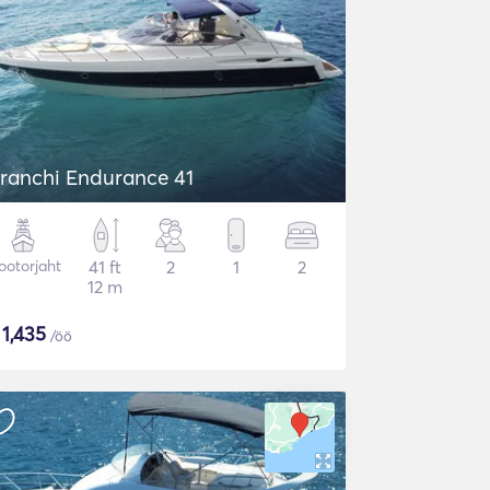
ranchi Endurance 41
otorjaht
41 ft
2
1
2
12 m
$
1,435
/öö