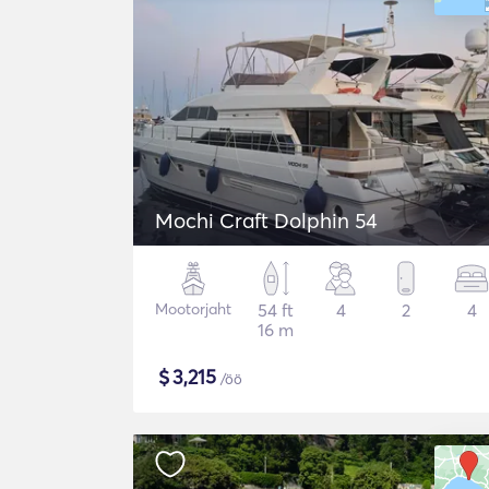
Mochi Craft Dolphin 54
Mootorjaht
54 ft
4
2
4
16 m
$
3,215
/öö