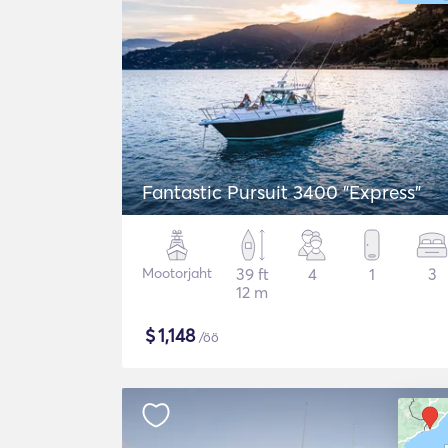
Fantastic Pursuit 3400 "Express"
Mootorjaht
39 ft
4
1
3
12 m
$
1,148
/öö