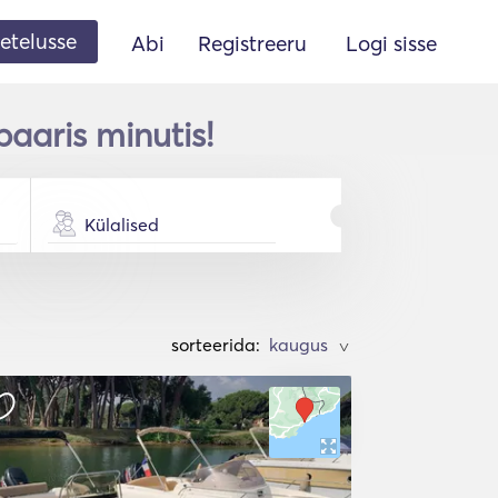
etelusse
Abi
Registreeru
Logi sisse
aaris minutis!
Külalised
sorteerida:
>