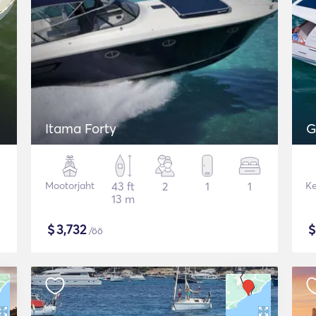
Itama Forty
G
Mootorjaht
43 ft
2
1
1
Ke
13 m
$
3,732
/öö