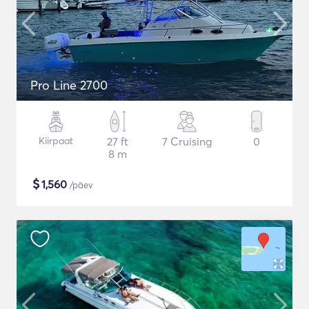
Pro Line 2700
Kiirpaat
27 ft
7 Cruising
0
8 m
$
1,560
/päev