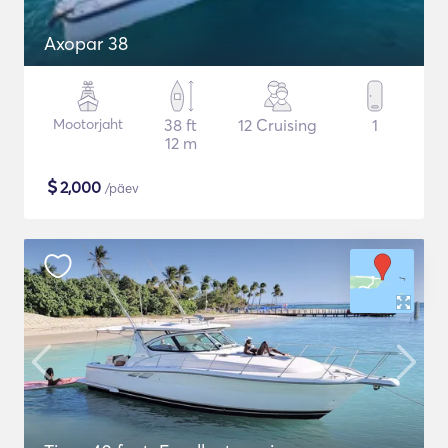
Axopar 38
Mootorjaht
38 ft
12 Cruising
1
12 m
$
2,000
/päev