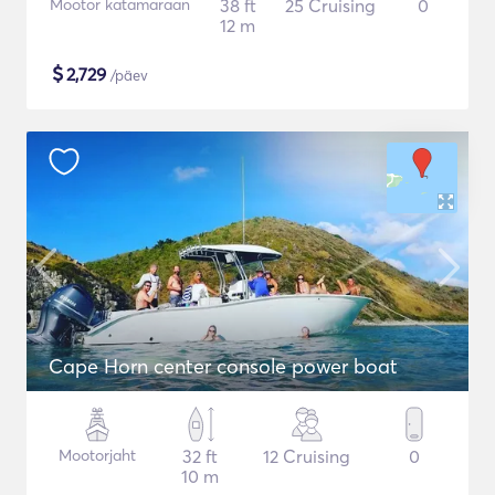
Mootor katamaraan
38 ft
25 Cruising
0
12 m
$
2,729
/päev
Cape Horn center console power boat
Mootorjaht
32 ft
12 Cruising
0
10 m