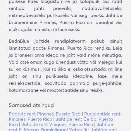
päikese käes lõõgastumine ja kalapüük. Sa saad
rentida jahti päevaks, nädalavahetuseks,
mitmepäevaseks puhkuseks või isegi peoks. Jahtide
broneerimine Pinones, Puerto Rico on ideaalne viis
eluks ajaks mälestuste loomiseks.
BednBlue jahtide rendiplatvorm pakub ainult
kinnitatud paate Pinones, Puerto Rico rendiks. Leia
ja broneeri oma ideaalne jaht vaid mõne minutiga.
Võid otse omanikuga ühendust võtta või meiega, kui
sul on küsimusi. Kui sa ikka ei oska otsustada, milline
jaht on sinu puhkuseks ideaalne, lase meie
reisiekspertidel soovitada parimaid purje-jahtide,
katamaraane või mootortaatide sinu reisiks.
Sarnased otsingud
Paatide rent Pinones, Puerto Rico
|
Purjejahtide rent
Pinones, Puerto Rico
|
Jahtide rent Ceiba, Puerto
Rico
|
Jahtide rent Vieques, Puerto Rico
|
Jahtide
rent El Macao, Dominikaani Vabariik
|
Jahtide rent