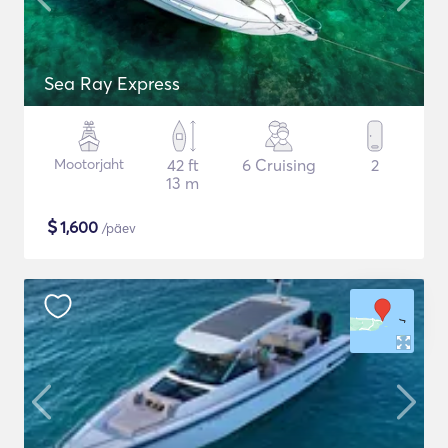
Sea Ray Express
Mootorjaht
42 ft
6 Cruising
2
13 m
$
1,600
/päev