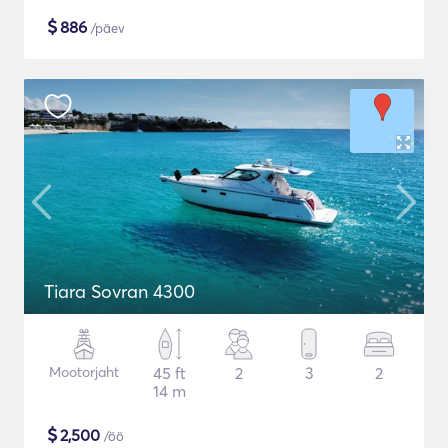
$
886
/päev
Tiara Sovran 4300
Mootorjaht
45 ft
2
3
2
14 m
$
2,500
/öö