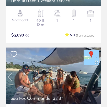
Tiara 40 feet. Excellent service
Mootorjaht
40 ft
1
1
1
12 m
$
2,090
5.0
/öö
(1
arvustused
)
Sea Fox Commander 32.8