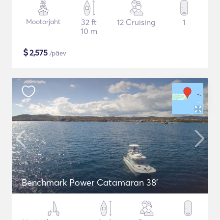
Mootorjaht
32 ft
12 Cruising
1
10 m
$
2,575
/päev
Benchmark Power Catamaran 38'