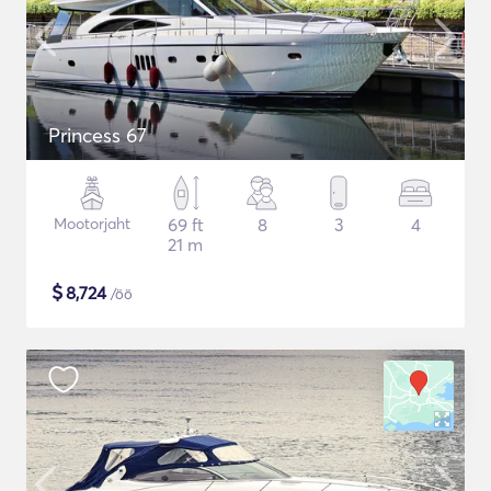
Princess 67
Mootorjaht
69 ft
8
3
4
21 m
$
8,724
/öö