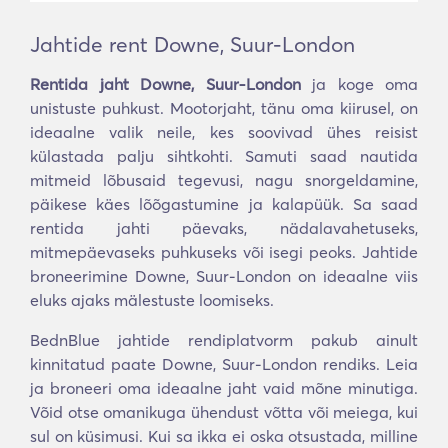
Jahtide rent Downe, Suur-London
Rentida jaht Downe, Suur-London
ja koge oma
unistuste puhkust. Mootorjaht, tänu oma kiirusel, on
ideaalne valik neile, kes soovivad ühes reisist
külastada palju sihtkohti. Samuti saad nautida
mitmeid lõbusaid tegevusi, nagu snorgeldamine,
päikese käes lõõgastumine ja kalapüük. Sa saad
rentida jahti päevaks, nädalavahetuseks,
mitmepäevaseks puhkuseks või isegi peoks. Jahtide
broneerimine Downe, Suur-London on ideaalne viis
eluks ajaks mälestuste loomiseks.
BednBlue jahtide rendiplatvorm pakub ainult
kinnitatud paate Downe, Suur-London rendiks. Leia
ja broneeri oma ideaalne jaht vaid mõne minutiga.
Võid otse omanikuga ühendust võtta või meiega, kui
sul on küsimusi. Kui sa ikka ei oska otsustada, milline