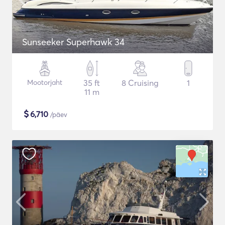
Sunseeker Superhawk 34
Mootorjaht
35 ft
8 Cruising
1
11 m
$
6,710
/päev