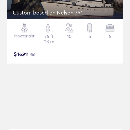
Custom based on Nelson 75"
Mootorjaht
75 ft
10
5
5
23 m
$
16,911
/öö