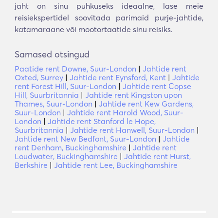
jaht on sinu puhkuseks ideaalne, lase meie
reisiekspertidel soovitada parimaid purje-jahtide,
katamaraane või mootortaatide sinu reisiks.
Sarnased otsingud
Paatide rent Downe, Suur-London
|
Jahtide rent
Oxted, Surrey
|
Jahtide rent Eynsford, Kent
|
Jahtide
rent Forest Hill, Suur-London
|
Jahtide rent Copse
Hill, Suurbritannia
|
Jahtide rent Kingston upon
Thames, Suur-London
|
Jahtide rent Kew Gardens,
Suur-London
|
Jahtide rent Harold Wood, Suur-
London
|
Jahtide rent Stanford le Hope,
Suurbritannia
|
Jahtide rent Hanwell, Suur-London
|
Jahtide rent New Bedfont, Suur-London
|
Jahtide
rent Denham, Buckinghamshire
|
Jahtide rent
Loudwater, Buckinghamshire
|
Jahtide rent Hurst,
Berkshire
|
Jahtide rent Lee, Buckinghamshire