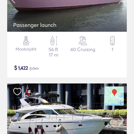
Passenger launch
Mootorjaht
56 ft
40 Cruising
1
17 m
$
1,422
/päev