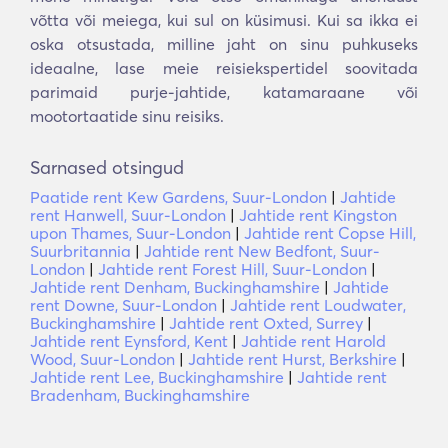
võtta või meiega, kui sul on küsimusi. Kui sa ikka ei
oska otsustada, milline jaht on sinu puhkuseks
ideaalne, lase meie reisiekspertidel soovitada
parimaid purje-jahtide, katamaraane või
mootortaatide sinu reisiks.
Sarnased otsingud
Paatide rent Kew Gardens, Suur-London
|
Jahtide
rent Hanwell, Suur-London
|
Jahtide rent Kingston
upon Thames, Suur-London
|
Jahtide rent Copse Hill,
Suurbritannia
|
Jahtide rent New Bedfont, Suur-
London
|
Jahtide rent Forest Hill, Suur-London
|
Jahtide rent Denham, Buckinghamshire
|
Jahtide
rent Downe, Suur-London
|
Jahtide rent Loudwater,
Buckinghamshire
|
Jahtide rent Oxted, Surrey
|
Jahtide rent Eynsford, Kent
|
Jahtide rent Harold
Wood, Suur-London
|
Jahtide rent Hurst, Berkshire
|
Jahtide rent Lee, Buckinghamshire
|
Jahtide rent
Bradenham, Buckinghamshire