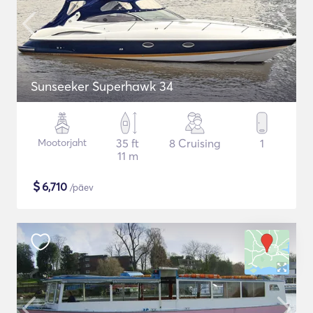
Sunseeker Superhawk 34
Mootorjaht
35 ft
8 Cruising
1
11 m
$
6,710
/päev