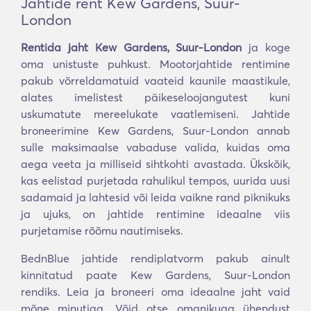
Jahtide rent Kew Gardens, Suur-
London
Rentida jaht Kew Gardens, Suur-London
ja koge
oma unistuste puhkust. Mootorjahtide rentimine
pakub võrreldamatuid vaateid kaunile maastikule,
alates imelistest päikeseloojangutest kuni
uskumatute mereelukate vaatlemiseni. Jahtide
broneerimine Kew Gardens, Suur-London annab
sulle maksimaalse vabaduse valida, kuidas oma
aega veeta ja milliseid sihtkohti avastada. Ükskõik,
kas eelistad purjetada rahulikul tempos, uurida uusi
sadamaid ja lahtesid või leida vaikne rand piknikuks
ja ujuks, on jahtide rentimine ideaalne viis
purjetamise rõõmu nautimiseks.
BednBlue jahtide rendiplatvorm pakub ainult
kinnitatud paate Kew Gardens, Suur-London
rendiks. Leia ja broneeri oma ideaalne jaht vaid
mõne minutiga. Võid otse omanikuga ühendust