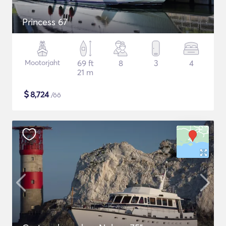
Princess 67
Mootorjaht
69 ft
8
3
4
21 m
$
8,724
/öö