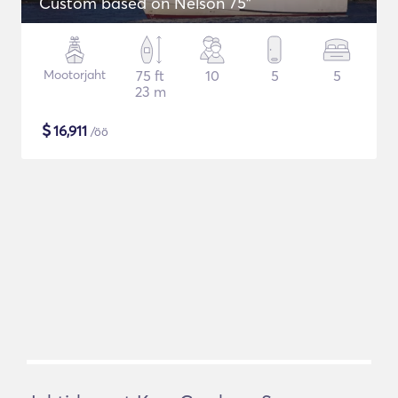
Custom based on Nelson 75"
Mootorjaht
75 ft
10
5
5
23 m
$
16,911
/öö