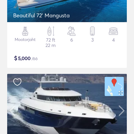
Beautiful 72' Mangusta
Mootorjaht
72 ft
6
3
4
22 m
$
5,000
/öö