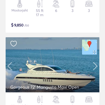
Mootorjaht
55 ft
6
3
3
17 m
$
9,850
/öö
Gorgeous 72' Mangusta Maxi Open