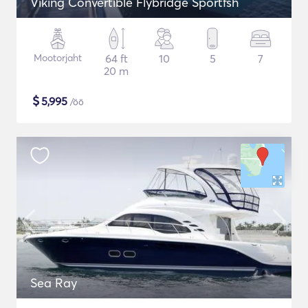
Viking Convertible Flybridge Sportfsh
Mootorjaht
64 ft
10
5
7
20 m
$
5,995
/öö
Sea Ray