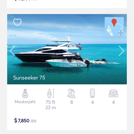
Sunseeker 75
Mootorjaht
75 ft
8
4
4
23 m
$
7,850
/öö