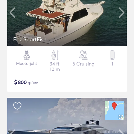
Fitz SportFish
Mootorjaht
34 ft
6 Cruising
1
10 m
$
800
/päev