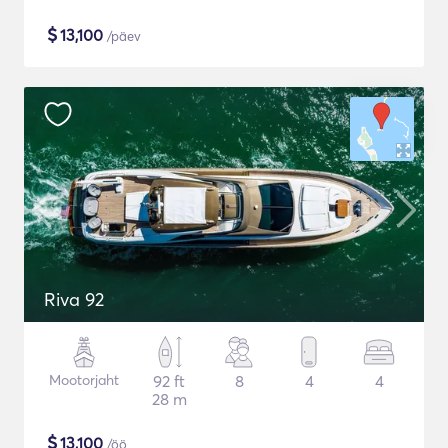
$
13,100
/päev
Riva 92
Mootorjaht
92 ft
8
4
4
28 m
$
13,100
/öö