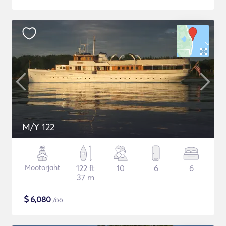
M/Y 122
Mootorjaht
122 ft
10
6
6
37 m
$
6,080
/öö