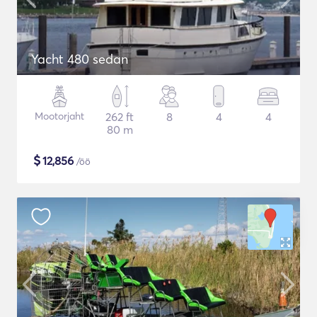
Yacht 480 sedan
Mootorjaht
262 ft
8
4
4
80 m
$
12,856
/öö