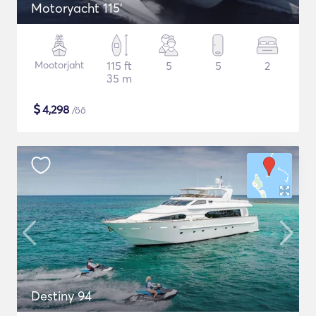
Motoryacht 115'
Mootorjaht
115 ft
5
5
2
35 m
$
4,298
/öö
Destiny 94