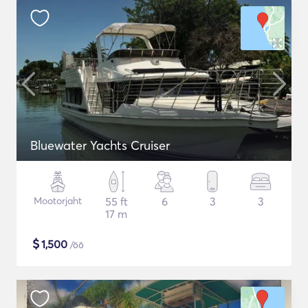
Bluewater Yachts Cruiser
Mootorjaht
55 ft
6
3
3
17 m
$
1,500
/öö