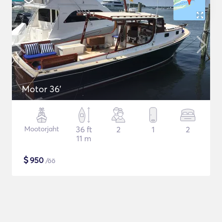
Motor 36'
Mootorjaht
36 ft
2
1
2
11 m
$
950
/öö