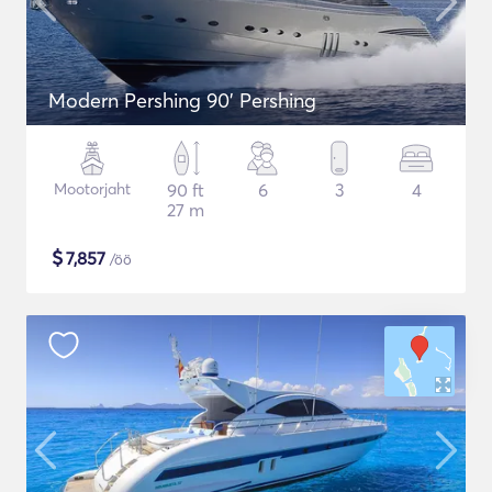
Modern Pershing 90' Pershing
Mootorjaht
90 ft
6
3
4
27 m
$
7,857
/öö