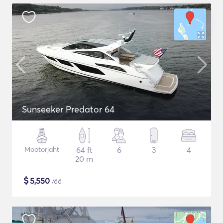
Sunseeker Predator 64
Mootorjaht
64 ft
6
3
4
20 m
$
5,550
/öö