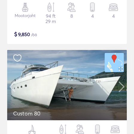
Mootorjaht
94 ft
8
4
4
29 m
$
9,850
/öö
Custom 80