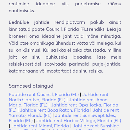
rentimine ideaalne viis purjetamise rõõmu
nautimiseks.
BednBlue jahtide rendiplatvorm pakub ainult
kinnitatud paate Council, Florida (FL) rendiks. Leia ja
broneeri oma ideaalne jaht vaid mõne minutiga.
Võid otse omanikuga ühendust võtta või meiega, kui
sul on küsimusi. Kui sa ikka ei oska otsustada, milline
jaht on sinu puhkuseks ideaalne, lase meie
reisiekspertidel soovitada parimaid purje-jahtide,
katamaraane või mootortaatide sinu reisiks.
Sarnased otsingud
Paatide rent Council, Florida (FL)
|
Jahtide rent
North Captiva, Florida (FL)
|
Jahtide rent Anna
Maria, Florida (FL)
|
Jahtide rent Opa-locka, Florida
(FL)
|
Jahtide rent Boca Raton, Florida
|
Jahtide rent
Yamato, Florida (FL)
|
Jahtide rent Sun Swept Isles,
Florida (FL)
|
Jahtide rent Harbor Village, Florida (FL)
|
Jahtide rent Miami, Florida
|
Jahtide rent Sunshine