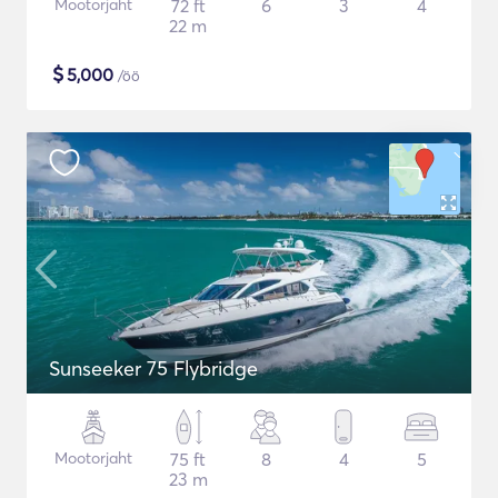
Mootorjaht
72 ft
6
3
4
22 m
$
5,000
/öö
Sunseeker 75 Flybridge
Mootorjaht
75 ft
8
4
5
23 m