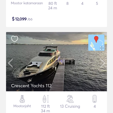
Mootor katamaraan
80 ft
8
4
5
24 m
$
12,099
/öö
Crescent Yachts 112
Mootorjaht
112 ft
13 Cruising
4
34 m