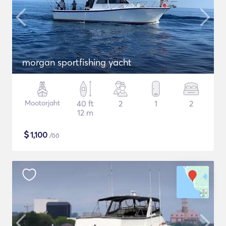
morgan sportfishing yacht
Mootorjaht
40 ft
2
1
2
12 m
$
1,100
/öö