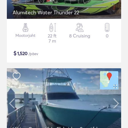
Alumitech Water Thunder 22
Mootorjaht
22 ft
8 Cruising
0
7 m
$
1,520
/päev