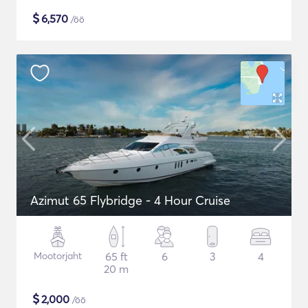
$
6,570
/öö
Azimut 65 Flybridge - 4 Hour Cruise
Mootorjaht
65 ft
6
3
4
20 m
$
2,000
/öö