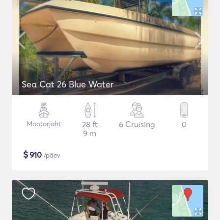
Sea Cat 26 Blue Water
Mootorjaht
28 ft
6 Cruising
0
9 m
$
910
/päev