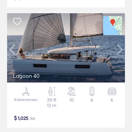
Lagoon 40
Katamaraan
39 ft
10
6
6
12 m
$
1,025
/öö