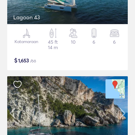
Lagoon 43
Katamaraan
45 ft
10
6
6
14 m
$
1,653
/öö