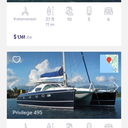
Katamaraan
37 ft
10
5
6
11 m
$
1,161
/öö
Privilege 495