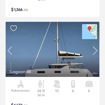
$
1,366
/öö
Lagoon 46
Katamaraan
46 ft
10
6
6
14 m