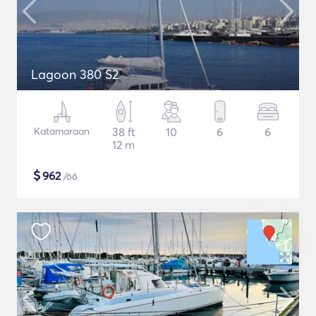
Lagoon 380 S2
Katamaraan
38 ft
10
6
6
12 m
$
962
/öö