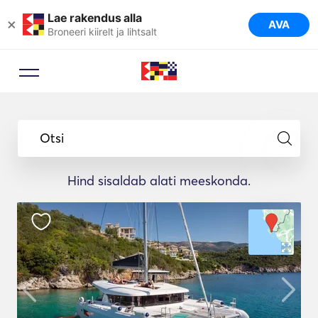
Lae rakendus alla
×
AVA
Broneeri kiirelt ja lihtsalt
Otsi
Hind sisaldab alati meeskonda.