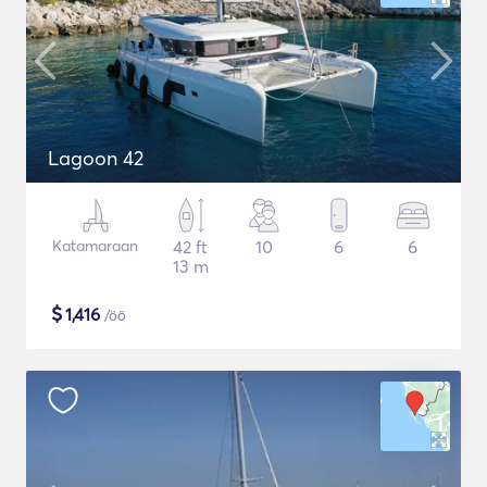
Lagoon 42
Katamaraan
42 ft
10
6
6
13 m
$
1,416
/öö