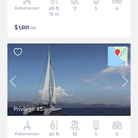
Katamaraan
49 ft
11
5
6
15 m
$
1,501
/öö
Privilege 45
Katamaraan
45 ft
10
5
5