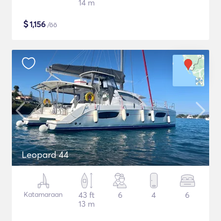
14 m
$
1,156
/öö
Leopard 44
Katamaraan
43 ft
6
4
6
13 m