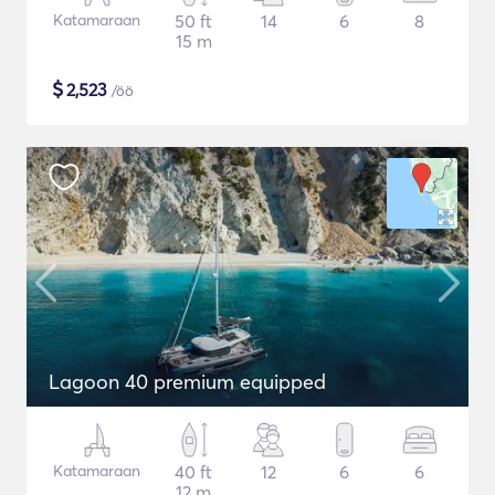
Katamaraan
50 ft
14
6
8
15 m
$
2,523
/öö
Lagoon 40 premium equipped
Katamaraan
40 ft
12
6
6
12 m