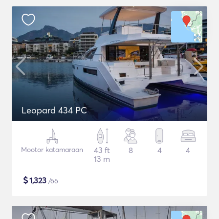
Leopard 434 PC
Mootor katamaraan
43 ft
8
4
4
13 m
$
1,323
/öö