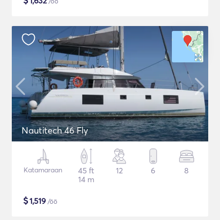
$
1,632
/öö
Nautitech 46 Fly
Katamaraan
45 ft
12
6
8
14 m
$
1,519
/öö