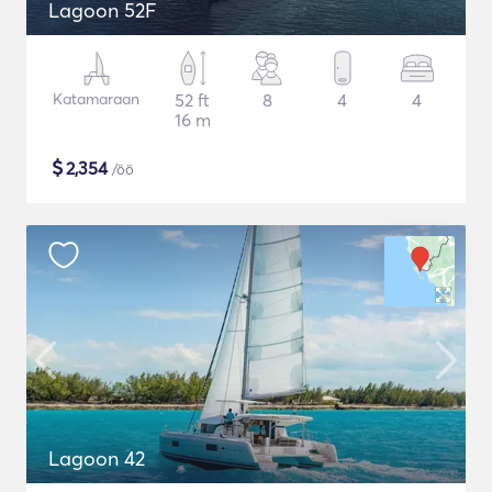
Lagoon 52F
Katamaraan
52 ft
8
4
4
16 m
$
2,354
/öö
Lagoon 42