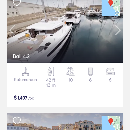
Bali 4.2
Katamaraan
42 ft
10
6
6
13 m
$
1,497
/öö