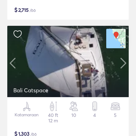
$
2,715
/öö
Bali Catspace
Katamaraan
40 ft
10
4
5
12 m
$
1,303
/öö