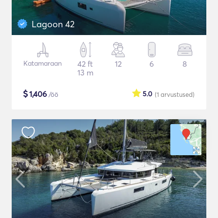
Lagoon 42
Katamaraan
42 ft
12
6
8
13 m
$
1,406
5.0
/öö
(1
arvustused
)