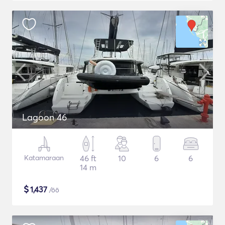
Lagoon 46
Katamaraan
46 ft
10
6
6
14 m
$
1,437
/öö