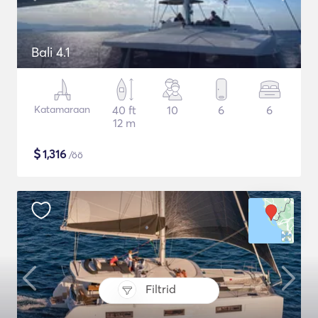
Bali 4.1
Katamaraan
40 ft
10
6
6
12 m
$
1,316
/öö
Filtrid