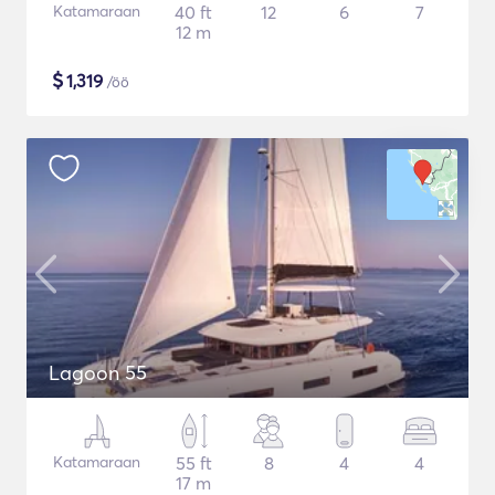
Katamaraan
40 ft
12
6
7
12 m
$
1,319
/öö
Lagoon 55
Katamaraan
55 ft
8
4
4
17 m