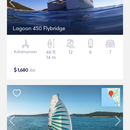
Lagoon 450 Flybridge
Katamaraan
46 ft
12
6
7
14 m
$
1,680
/öö