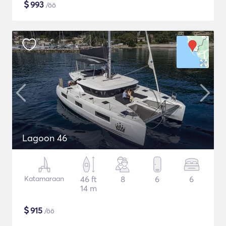
$
993
/öö
Lagoon 46
Katamaraan
46 ft
8
6
6
14 m
$
915
/öö