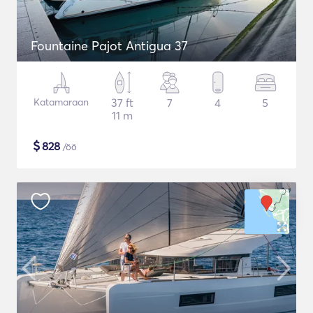
Fountaine Pajot Antigua 37
Katamaraan
37 ft
7
4
5
11 m
$
828
/öö