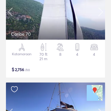
Caribe 70
Katamaraan
70 ft
8
4
4
21 m
$
2,756
/öö