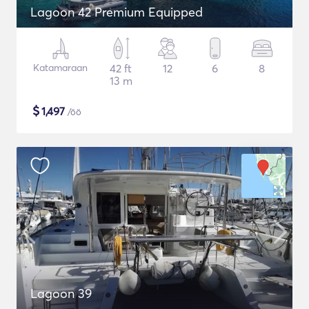
Lagoon 42 Premium Equipped
Katamaraan
42 ft
12
6
8
13 m
$
1,497
/öö
Lagoon 39