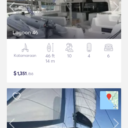
Lagoon 46
Katamaraan
46 ft
10
4
6
14 m
$
1,351
/öö