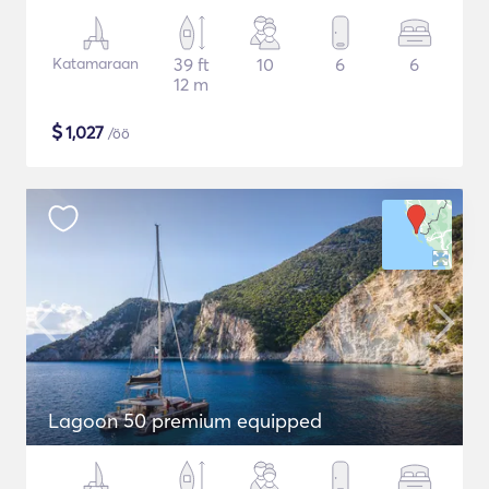
Katamaraan
39 ft
10
6
6
12 m
$
1,027
/öö
Lagoon 50 premium equipped