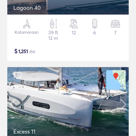
Lagoon 40
Katamaraan
39 ft
12
6
7
12 m
$
1,251
/öö
Excess 11