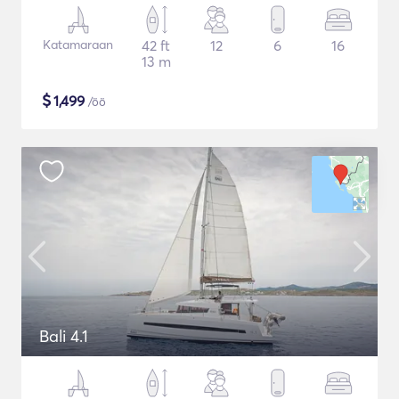
Katamaraan
42 ft
12
6
16
13 m
$
1,499
/öö
Bali 4.1