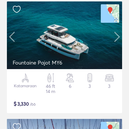
Fountaine Pajot MY6
Katamaraan
46 ft
6
3
3
14 m
$
3,330
/öö