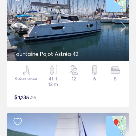
Fountaine Pajot Astréa 42
Katamaraan
41 ft
12
6
8
12 m
$
1,235
/öö