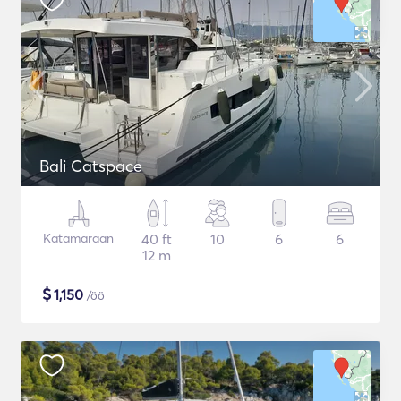
Bali Catspace
Katamaraan
40 ft
10
6
6
12 m
$
1,150
/öö