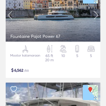
Fountaine Pajot Power 67
Mootor katamaraan
65 ft
10
5
5
20 m
$
6,562
/öö