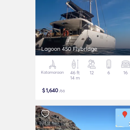
Lagoon 450 Flybridge
Katamaraan
46 ft
12
6
16
14 m
$
1,640
/öö