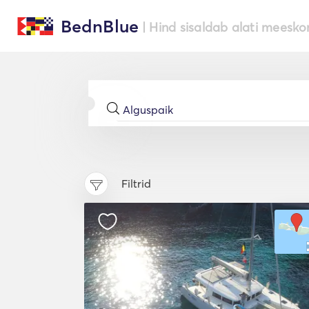
BednBlue
| Hind sisaldab alati meesko
Filtrid