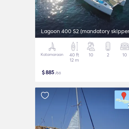
Lagoon 400 S2 (mandatory skipper
Katamaraan
40 ft
10
2
10
12 m
$
885
/öö