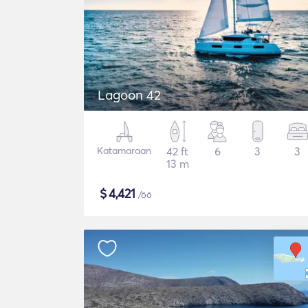
Lagoon 42
Katamaraan
42 ft
6
3
3
13 m
$
4,421
/öö