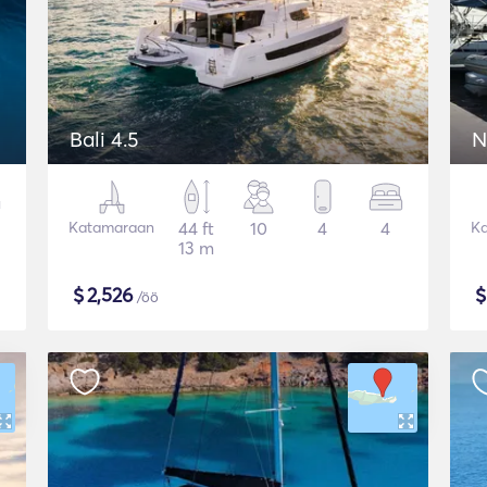
Bali 4.5
N
Katamaraan
44 ft
10
4
4
K
13 m
$
2,526
/öö