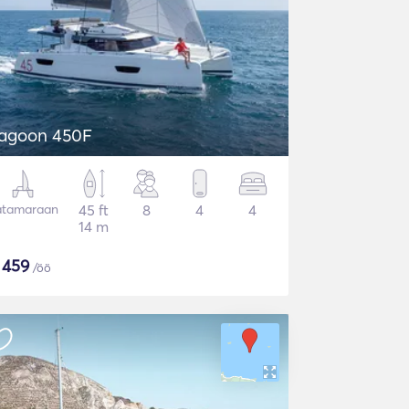
agoon 450F
atamaraan
45 ft
8
4
4
14 m
$
459
/öö