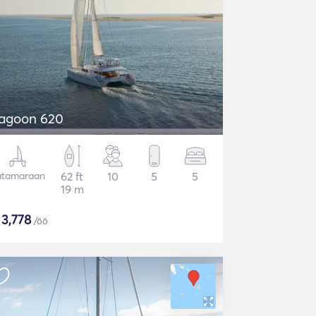
agoon 620
atamaraan
62 ft
10
5
5
19 m
$
3,778
/öö