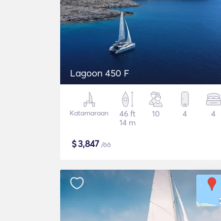
Lagoon 450 F
Katamaraan
46 ft
10
4
4
14 m
$
3,847
/öö