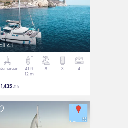
ali 4.1
atamaraan
41 ft
8
3
4
12 m
$
1,435
/öö