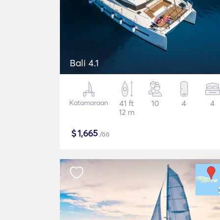
Bali 4.1
Katamaraan
41 ft
10
4
4
12 m
$
1,665
/öö