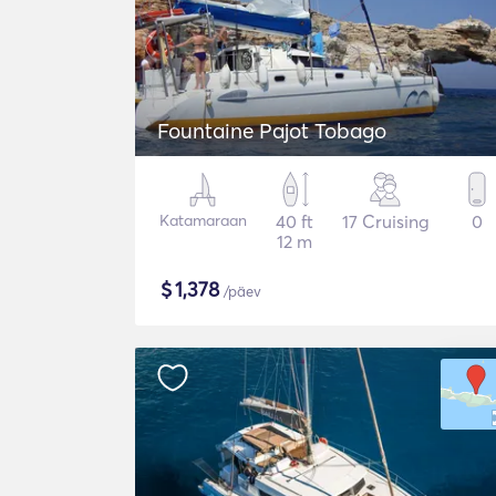
Fountaine Pajot Tobago
Katamaraan
40 ft
17 Cruising
0
12 m
$
1,378
/päev