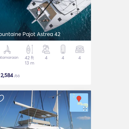
ountaine Pajot Astrea 42
atamaraan
42 ft
4
4
4
13 m
$
2,584
/öö