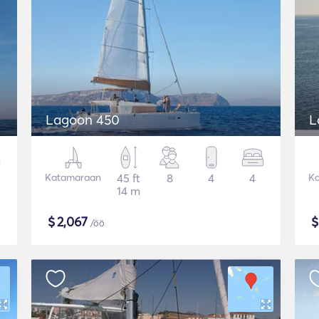
Lagoon 450
L
Katamaraan
45 ft
8
4
4
K
14 m
$
2,067
/öö