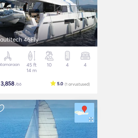
autitech 46Fly
atamaraan
45 ft
10
4
4
14 m
$
3,858
5.0
/öö
(1
arvustused
)