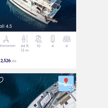
ali 4.5
atamaraan
44 ft
10
4
4
13 m
$
2,526
/öö