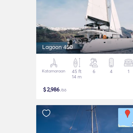
Lagoon 450
Katamaraan
45 ft
6
4
1
14 m
$
2,986
/öö