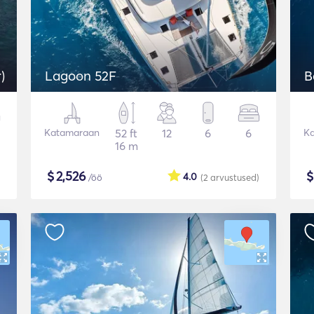
)
Lagoon 52F
B
Katamaraan
52 ft
12
6
6
K
16 m
$
2,526
4.0
/öö
(2
arvustused
)