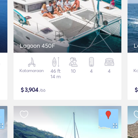
Lagoon 450F
L
Katamaraan
46 ft
10
4
4
K
14 m
$
3,904
/öö