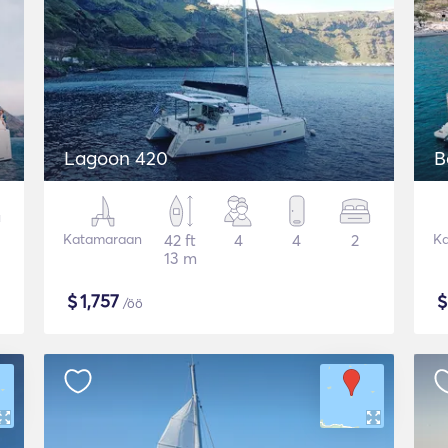
Lagoon 420
B
Katamaraan
42 ft
4
4
2
K
13 m
$
1,757
/öö