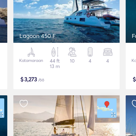
Lagoon 450 F
F
Katamaraan
44 ft
10
4
4
K
13 m
$
3,273
/öö