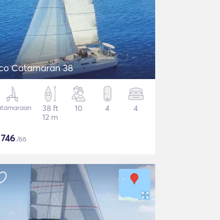
co Catamaran 38
atamaraan
38 ft
10
4
4
12 m
$
746
/öö