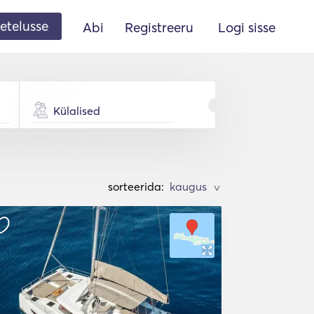
etelusse
Abi
Registreeru
Logi sisse
Külalised
sorteerida:
>