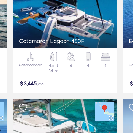
Catamaran Lagoon 450F
E
Katamaraan
45 ft
8
4
4
K
14 m
$
3,445
/öö