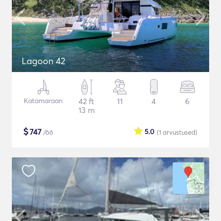
Lagoon 42
Katamaraan
42 ft
11
4
6
13 m
$
747
5.0
/öö
(1
arvustused
)