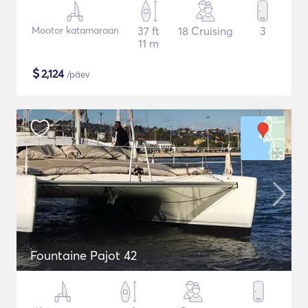
Mootor katamaraan
37 ft
18 Cruising
3
11 m
$
2,124
/päev
Fountaine Pajot 42