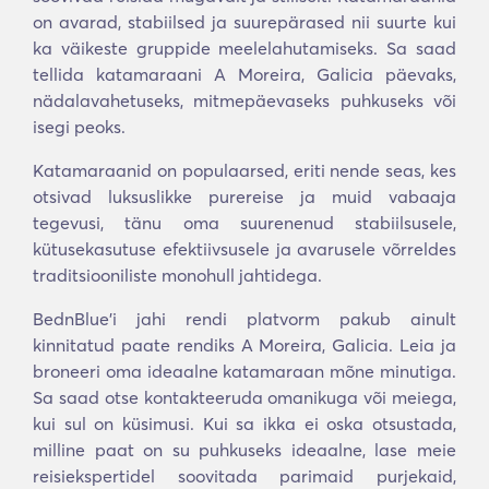
on avarad, stabiilsed ja suurepärased nii suurte kui
ka väikeste gruppide meelelahutamiseks. Sa saad
tellida katamaraani A Moreira, Galicia päevaks,
nädalavahetuseks, mitmepäevaseks puhkuseks või
isegi peoks.
Katamaraanid on populaarsed, eriti nende seas, kes
otsivad luksuslikke purereise ja muid vabaaja
tegevusi, tänu oma suurenenud stabiilsusele,
kütusekasutuse efektiivsusele ja avarusele võrreldes
traditsiooniliste monohull jahtidega.
BednBlue’i jahi rendi platvorm pakub ainult
kinnitatud paate rendiks A Moreira, Galicia. Leia ja
broneeri oma ideaalne katamaraan mõne minutiga.
Sa saad otse kontakteeruda omanikuga või meiega,
kui sul on küsimusi. Kui sa ikka ei oska otsustada,
milline paat on su puhkuseks ideaalne, lase meie
reisiekspertidel soovitada parimaid purjekaid,