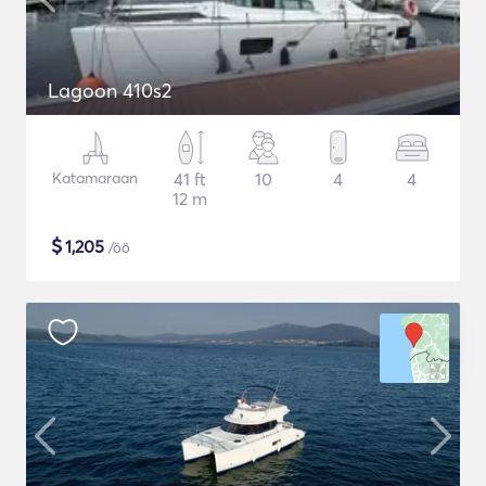
Lagoon 410s2
Katamaraan
41 ft
10
4
4
12 m
$
1,205
/öö