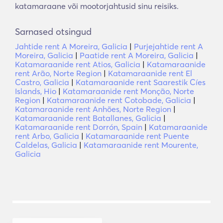
katamaraane või mootorjahtusid sinu reisiks.
Sarnased otsingud
Jahtide rent A Moreira, Galicia
|
Purjejahtide rent A
Moreira, Galicia
|
Paatide rent A Moreira, Galicia
|
Katamaraanide rent Atios, Galicia
|
Katamaraanide
rent Arão, Norte Region
|
Katamaraanide rent El
Castro, Galicia
|
Katamaraanide rent Saarestik Cíes
Islands, Hio
|
Katamaraanide rent Monção, Norte
Region
|
Katamaraanide rent Cotobade, Galicia
|
Katamaraanide rent Anhões, Norte Region
|
Katamaraanide rent Batallanes, Galicia
|
Katamaraanide rent Dorrón, Spain
|
Katamaraanide
rent Arbo, Galicia
|
Katamaraanide rent Puente
Caldelas, Galicia
|
Katamaraanide rent Mourente,
Galicia