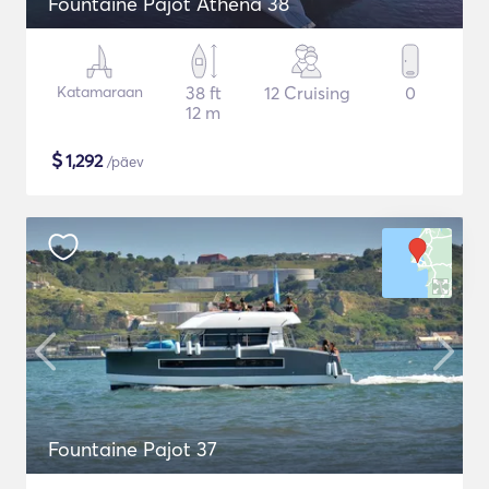
Fountaine Pajot Athena 38
Katamaraan
38 ft
12 Cruising
0
12 m
$
1,292
/päev
Fountaine Pajot 37