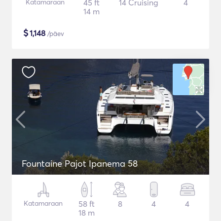
Katamaraan
45 ft
14 Cruising
4
14 m
$
1,148
/päev
Fountaine Pajot Ipanema 58
Katamaraan
58 ft
8
4
4
18 m