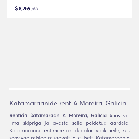
$
8,269
/öö
Katamaraanide rent A Moreira, Galicia
Rentida katamaraan A Moreira, Galicia
koos või
ilma skipriga ja avasta selle peidetud aardeid.
Katamaraani rentimine on ideaalne valik neile, kes
soovivad reisida mugavalt ja stiilselt. Katamaraanid