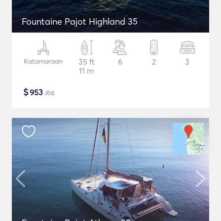
Fountaine Pajot Highland 35
Katamaraan
35 ft
6
2
3
11 m
$
953
/öö