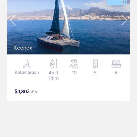
Keenex
Katamaraan
45 ft
10
5
6
14 m
$
1,803
/öö