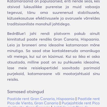
Katamaraanid on populaarsed, eriti nende seas, kes
otsivad luksuslikke purereise ja muid vabaaja
tegevusi, tänu oma suurenenud stabiilsusele,
kütusekasutuse efektiivsusele ja avarusele võrreldes
traditsiooniliste monohull jahtidega.
BednBlue’i jahi rendi platvorm pakub ainult
kinnitatud paate rendiks Gran Canaria, Hispaania.
Leia ja broneeri oma ideaalne katamaraan mõne
minutiga. Sa saad otse kontakteeruda omanikuga
või meiega, kui sul on küsimusi. Kui sa ikka ei oska
otsustada, milline paat on su puhkuseks ideaalne,
lase meie reisiekspertidel soovitada parimaid
purjekaid, katamaraane või mootorjahtusid sinu
reisiks.
Sarnased otsingud
Paatide rent Gran Canaria, Hispaania
|
Paatide rent
Pico de Viento, Gran Canaria
|
Purjejahtide rent Pico