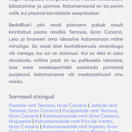
külastamine ja ujumine. Katamaraanid on ka parim
valik, kui plaanid korraldada veepidustusi.
BednBlue’i jahi rendi platvorm pakub ainult
kinnitatud paate rendiks Temisas, Gran Canaria.
Leia ja broneeri oma ideaalne katamaraan mõne
minutiga. Sa saad otse kontakteeruda omanikuga
või meiega, kui sul on küsimusi. Kui sa ikka ei oska
otsustada, milline paat on su puhkuseks ideaalne,
lase meie reisiekspertidel soovitada parimaid
purjekaid, katamaraane või mootorjahtusid sinu
reisiks.
Sarnased otsingud
Paatide rent Temisas, Gran Canaria
|
Jahtide rent
Temisas, Gran Canaria
|
Purjejahtide rent Temisas,
Gran Canaria
|
Katamaraanide rent Gran Canaria,
Hispaania
|
Katamaraanide rent Pico de Viento,
Gran Canaria
|
Katamaraanide rent Ingenio, Gran
Canaria
|
Katamaraanide rent Aldea Blanca, Gran