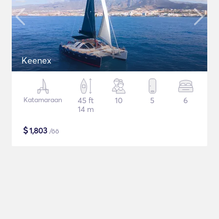
Keenex
Katamaraan
45 ft
10
5
6
14 m
$
1,803
/öö