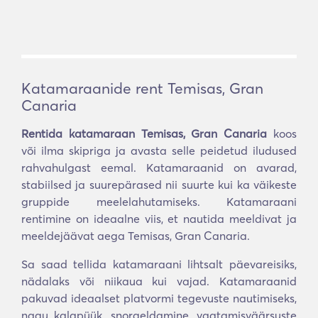
Katamaraanide rent Temisas, Gran
Canaria
Rentida katamaraan Temisas, Gran Canaria
koos
või ilma skipriga ja avasta selle peidetud iludused
rahvahulgast eemal. Katamaraanid on avarad,
stabiilsed ja suurepärased nii suurte kui ka väikeste
gruppide meelelahutamiseks. Katamaraani
rentimine on ideaalne viis, et nautida meeldivat ja
meeldejäävat aega Temisas, Gran Canaria.
Sa saad tellida katamaraani lihtsalt päevareisiks,
nädalaks või niikaua kui vajad. Katamaraanid
pakuvad ideaalset platvormi tegevuste nautimiseks,
nagu kalapüük, snorgeldamine, vaatamisväärsuste