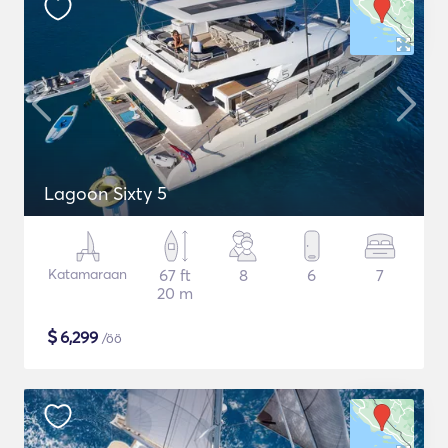
Lagoon Sixty 5
Katamaraan
67 ft
8
6
7
20 m
$
6,299
/öö