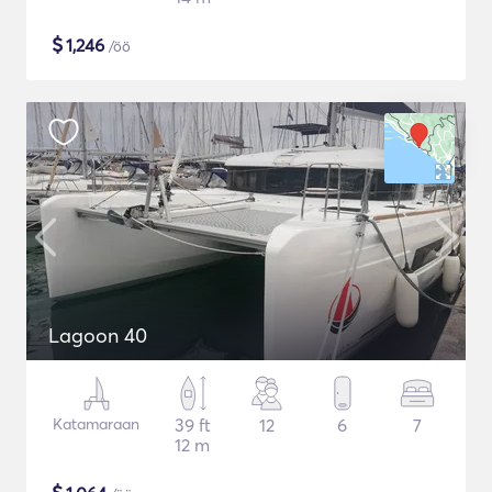
$
1,246
/öö
Lagoon 40
Katamaraan
39 ft
12
6
7
12 m