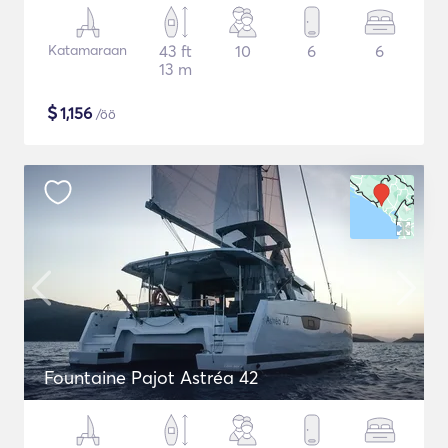
Katamaraan
43 ft
10
6
6
13 m
$
1,156
/öö
Fountaine Pajot Astréa 42