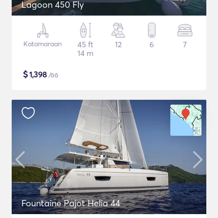
Lagoon 450 Fly
Katamaraan
45 ft
12
6
7
14 m
$
1,398
/öö
Fountaine Pajot Helia 44