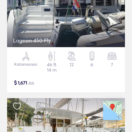
Lagoon 450 Fly
Katamaraan
46 ft
12
6
7
14 m
$
1,671
/öö