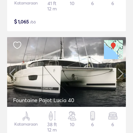
Katamaraan
41 ft
10
6
6
12 m
$
1,065
/öö
Fountaine Pajot Lucia 40
Katamaraan
38 ft
10
6
6
12 m