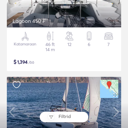
Lagoon 450 F
Katamaraan
46 ft
12
6
7
14 m
$
1,394
/öö
Filtrid