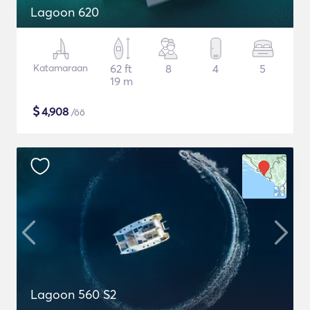
Lagoon 620
Katamaraan
62 ft
8
4
5
19 m
$
4,908
/öö
Lagoon 560 S2