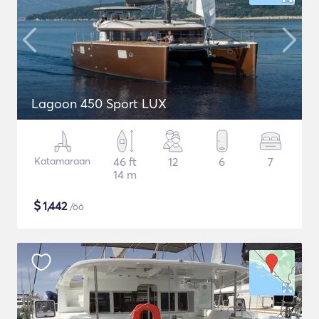
Lagoon 450 Sport LUX
Katamaraan
46 ft
12
6
7
14 m
$
1,442
/öö