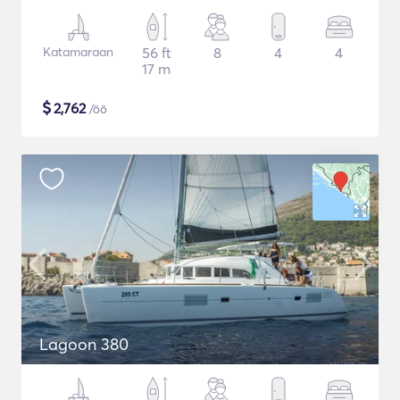
Katamaraan
56 ft
8
4
4
17 m
$
2,762
/öö
Lagoon 380