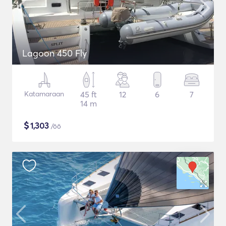
Lagoon 450 Fly
Katamaraan
45 ft
12
6
7
14 m
$
1,303
/öö