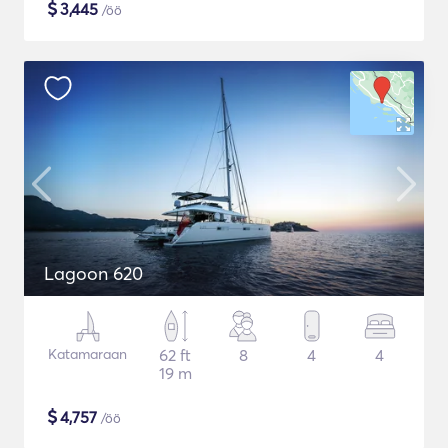
$
3,445
/öö
Lagoon 620
Katamaraan
62 ft
8
4
4
19 m
$
4,757
/öö