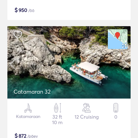
$
950
/öö
Catamaran 32
Katamaraan
32 ft
12 Cruising
0
10 m
$
872
/päev