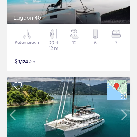
Lagoon 40
Katamaraan
39 ft
12
6
7
12 m
$
1,124
/öö