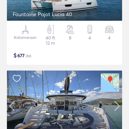
Fountaine Pajot Lucia 40
Katamaraan
40 ft
8
4
4
12 m
$
677
/öö