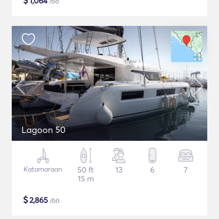
$
1,064
/öö
Lagoon 50
Katamaraan
50 ft
13
6
7
15 m
$
2,865
/öö