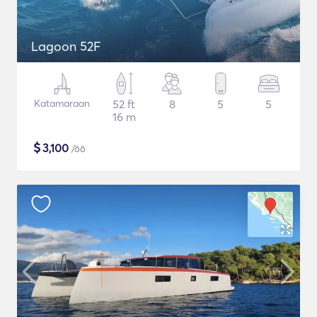
Lagoon 52F
Katamaraan
52 ft
8
5
5
16 m
$
3,100
/öö