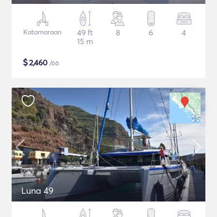
Katamaraan
49 ft
8
6
4
15 m
$
2,460
/öö
Luna 49