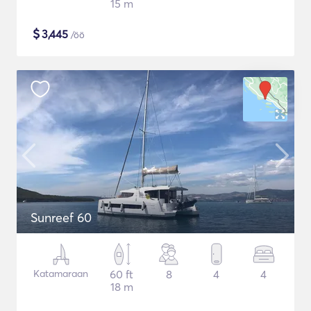
15 m
$
3,445
/öö
Sunreef 60
Katamaraan
60 ft
8
4
4
18 m