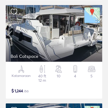
Bali Catspace
Katamaraan
40 ft
10
4
5
12 m
$
1,244
/öö