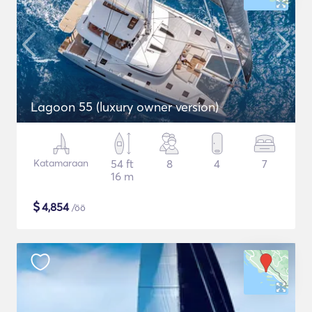
Lagoon 55 (luxury owner version)
Katamaraan
54 ft
8
4
7
16 m
$
4,854
/öö