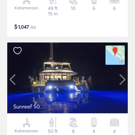
Katamaraan
49 ft
10
6
6
15 m
$
1,047
/öö
Sunreef 50
Katamaraan
50 ft
8
4
4