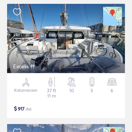
Excess 11
Katamaraan
37 ft
10
5
6
11 m
$
917
/öö