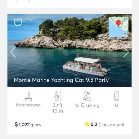
Monte Marine Yachting Cat 9.5 Party
Katamaraan
32 ft
12 Cruising
0
10 m
$
1,022
5.0
/päev
(1
arvustused
)