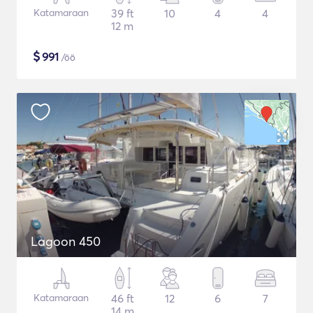
Katamaraan
39 ft
10
4
4
12 m
$
991
/öö
Lagoon 450
Katamaraan
46 ft
12
6
7
14 m