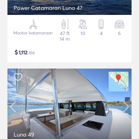
Power Catamaran Luna 47
Mootor katamaraan
47 ft
10
4
6
14 m
$
1,112
/öö
Luna 49