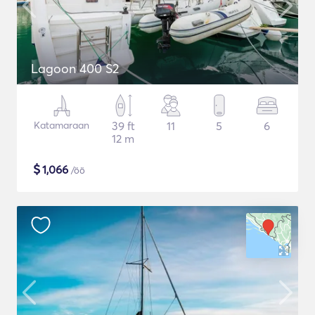
Lagoon 400 S2
Katamaraan
39 ft
11
5
6
12 m
$
1,066
/öö