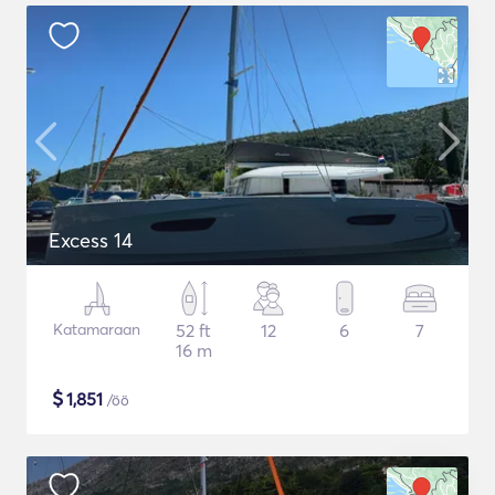
Excess 14
Katamaraan
52 ft
12
6
7
16 m
$
1,851
/öö