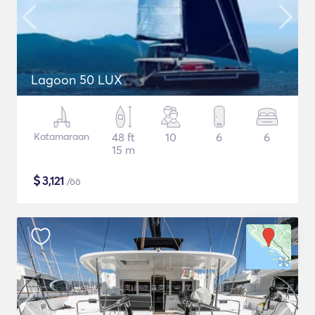
Lagoon 50 LUX
Katamaraan
48 ft
10
6
6
15 m
$
3,121
/öö