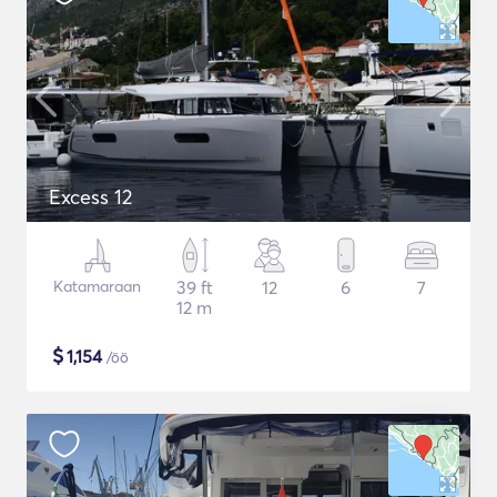
Excess 12
Katamaraan
39 ft
12
6
7
12 m
$
1,154
/öö