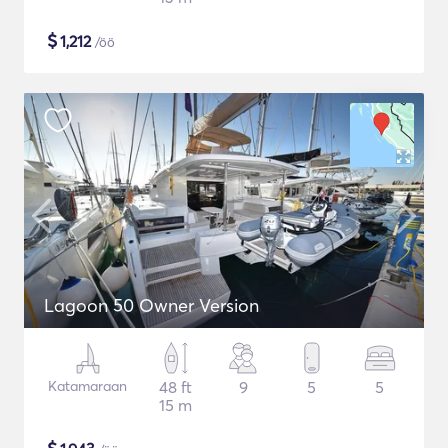
$
1,212
/öö
Lagoon 50 Owner Version
Katamaraan
48 ft
9
5
5
15 m