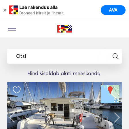
Lae rakendus alla
×
AVA
Broneeri kiirelt ja lihtsalt
Otsi
Hind sisaldab alati meeskonda.