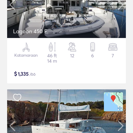
Lagoon 450 F
Katamaraan
46 ft
12
6
7
14 m
$
1,335
/öö