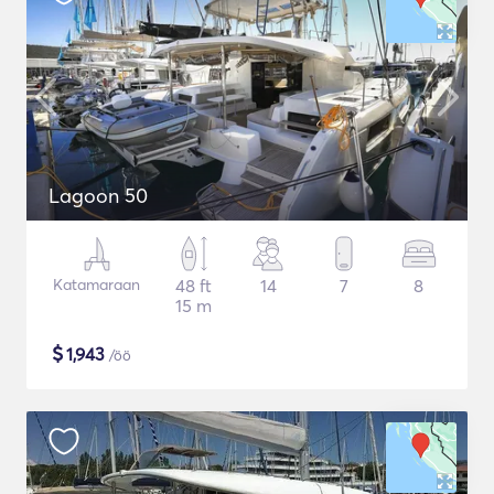
Lagoon 50
Katamaraan
48 ft
14
7
8
15 m
$
1,943
/öö