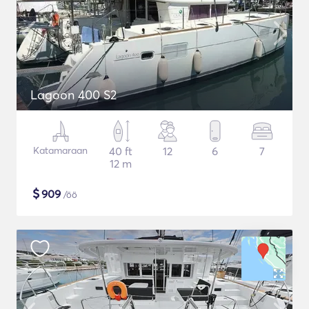
Lagoon 400 S2
Katamaraan
40 ft
12
6
7
12 m
$
909
/öö