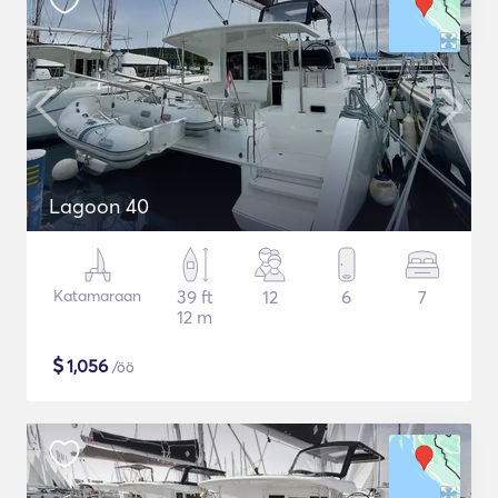
Lagoon 40
Katamaraan
39 ft
12
6
7
12 m
$
1,056
/öö