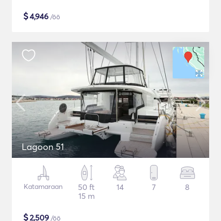
$
4,946
/öö
Lagoon 51
Katamaraan
50 ft
14
7
8
15 m
$
2,509
/öö