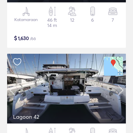
Katamaraan
46 ft
12
6
7
14 m
$
1,630
/öö
Lagoon 42