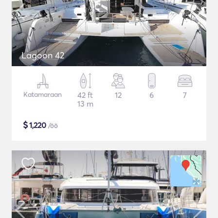
Lagoon 42
Katamaraan
42 ft
12
6
7
13 m
$
1,220
/öö