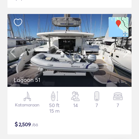
Lagoon 51
Katamaraan
50 ft
14
7
7
15 m
$
2,509
/öö