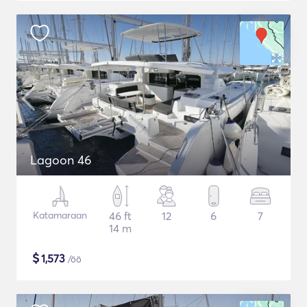
Lagoon 46
Katamaraan
46 ft
12
6
7
14 m
$
1,573
/öö