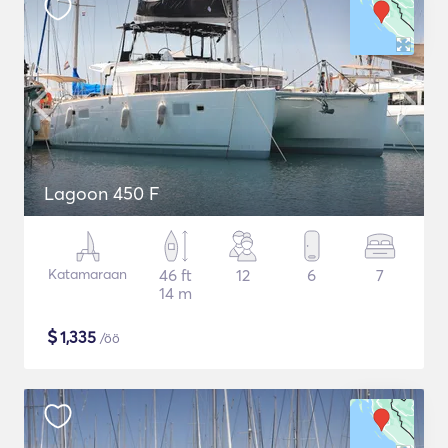
Lagoon 450 F
Katamaraan
46 ft
12
6
7
14 m
$
1,335
/öö