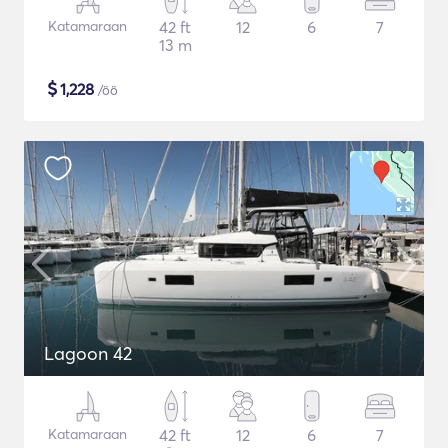
Katamaraan
42 ft
12
6
7
13 m
$
1,228
/öö
Lagoon 42
Katamaraan
42 ft
12
6
7