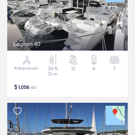
Lagoon 40
Katamaraan
39 ft
12
6
7
12 m
$
1,056
/öö