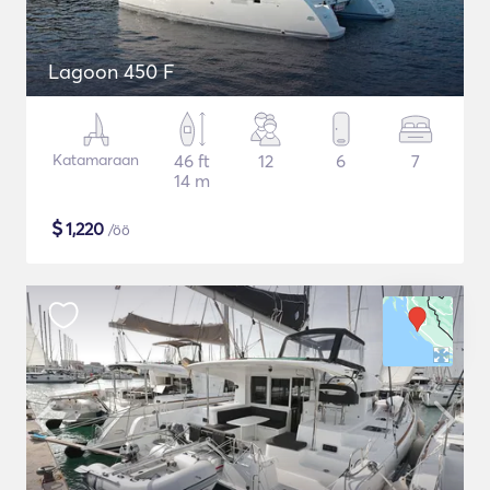
Lagoon 450 F
Katamaraan
46 ft
12
6
7
14 m
$
1,220
/öö