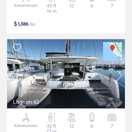
Katamaraan
45 ft
12
6
7
14 m
$
1,386
/öö
Lagoon 42
Katamaraan
42 ft
12
6
7
13 m