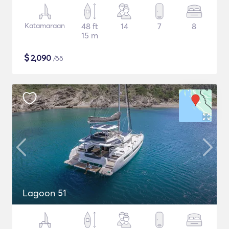
Katamaraan
48 ft
14
7
8
15 m
$
2,090
/öö
Lagoon 51