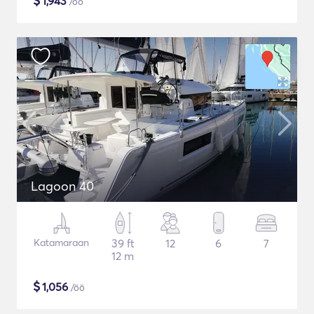
$
1,943
/öö
Lagoon 40
Katamaraan
39 ft
12
6
7
12 m
$
1,056
/öö