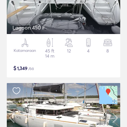
Lagoon 450 F
Katamaraan
45 ft
12
4
8
14 m
$
1,349
/öö