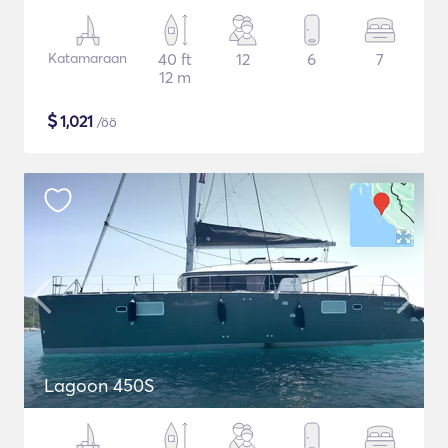
Katamaraan
40 ft
12
6
7
12 m
$
1,021
/öö
Lagoon 450S