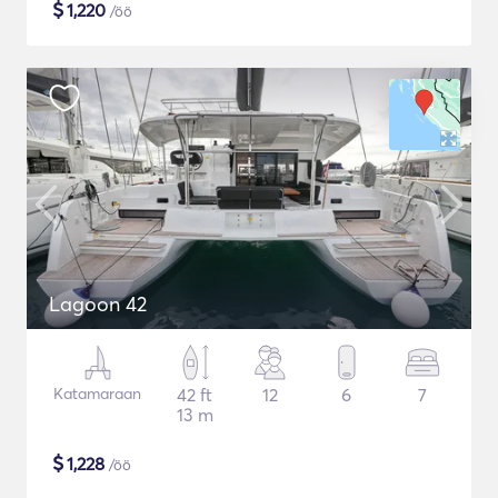
$
1,220
/öö
Lagoon 42
Katamaraan
42 ft
12
6
7
13 m
$
1,228
/öö