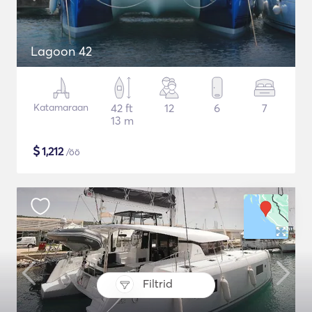
Lagoon 42
Katamaraan
42 ft
12
6
7
13 m
$
1,212
/öö
Filtrid