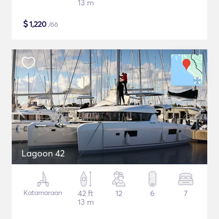
13 m
$
1,220
/öö
Lagoon 42
Katamaraan
42 ft
12
6
7
13 m