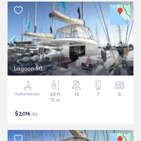
Lagoon 50
Katamaraan
48 ft
14
7
8
15 m
$
2,016
/öö