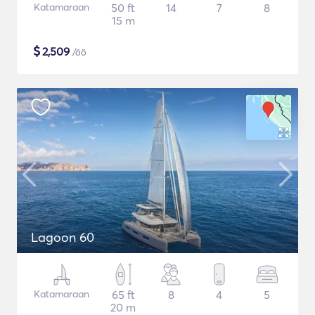
Katamaraan
50 ft
14
7
8
15 m
$
2,509
/öö
Lagoon 60
Katamaraan
65 ft
8
4
5
20 m