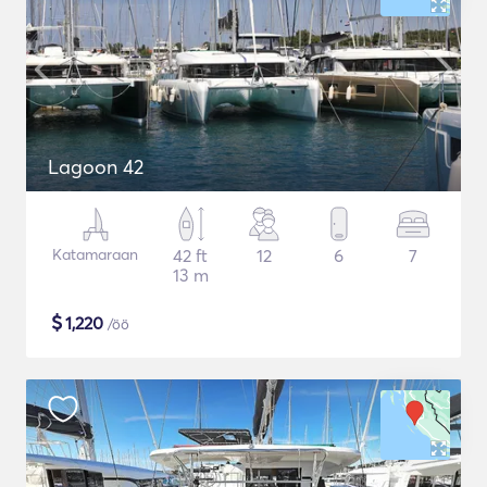
Lagoon 42
Katamaraan
42 ft
12
6
7
13 m
$
1,220
/öö