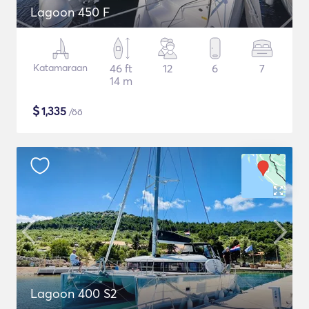
Lagoon 450 F
Katamaraan
46 ft
12
6
7
14 m
$
1,335
/öö
Lagoon 400 S2