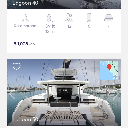
Lagoon 40
Katamaraan
39 ft
12
6
7
12 m
$
1,008
/öö
Lagoon 50