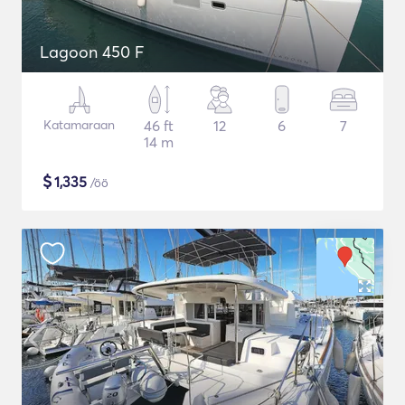
Lagoon 450 F
Katamaraan
46 ft
12
6
7
14 m
$
1,335
/öö