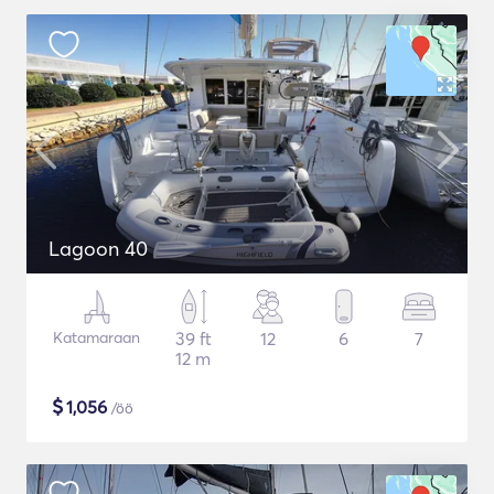
Lagoon 40
Katamaraan
39 ft
12
6
7
12 m
$
1,056
/öö