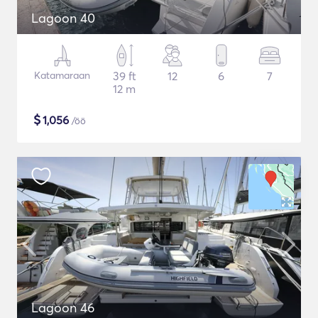
Lagoon 40
Katamaraan
39 ft
12
6
7
12 m
$
1,056
/öö
Lagoon 46