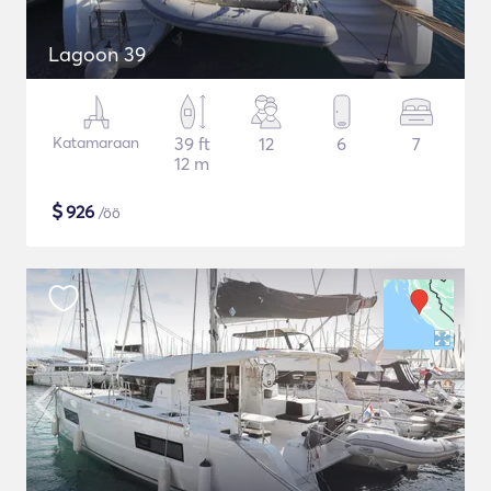
Lagoon 39
Katamaraan
39 ft
12
6
7
12 m
$
926
/öö