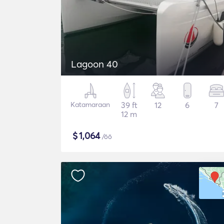
Lagoon 40
Katamaraan
39 ft
12
6
7
12 m
$
1,064
/öö