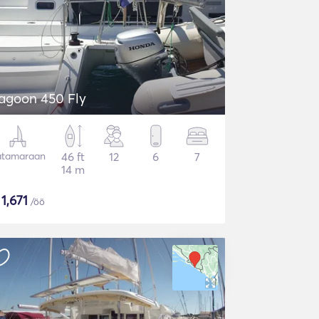
agoon 450 Fly
atamaraan
46 ft
12
6
7
14 m
$
1,671
/öö