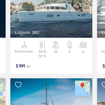
Lagoon 380
L
Katamaraan
39 ft
10
4
4
K
12 m
$
991
/öö