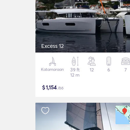
Excess 12
Katamaraan
39 ft
12
6
7
12 m
$
1,154
/öö