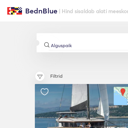
BednBlue
| Hind sisaldab alati meesko
Filtrid