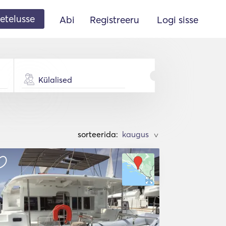
etelusse
Abi
Registreeru
Logi sisse
Külalised
sorteerida:
>