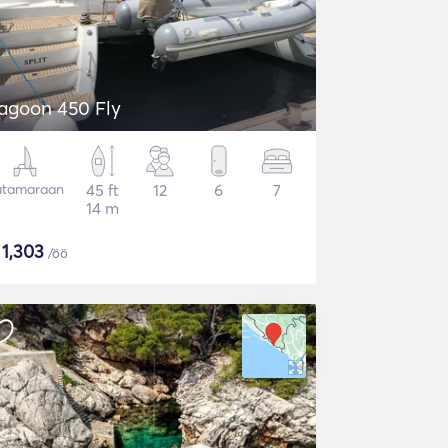
agoon 450 Fly
atamaraan
45 ft
12
6
7
14 m
$
1,303
/öö