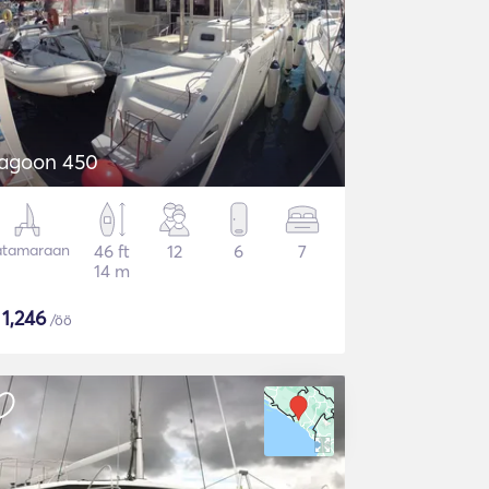
agoon 450
atamaraan
46 ft
12
6
7
14 m
$
1,246
/öö