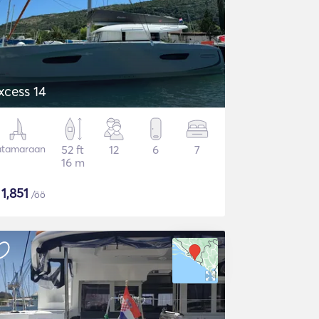
xcess 14
atamaraan
52 ft
12
6
7
16 m
$
1,851
/öö