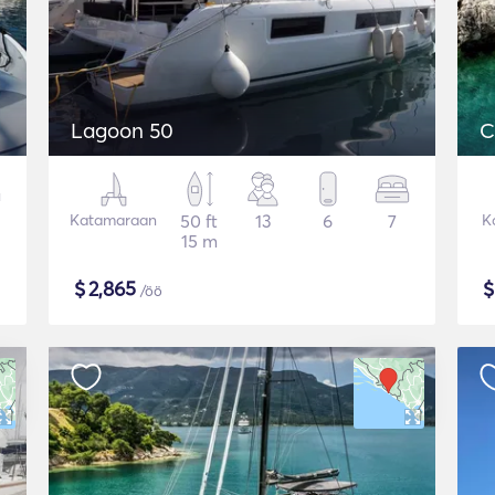
Lagoon 50
C
Katamaraan
50 ft
13
6
7
K
15 m
$
2,865
/öö