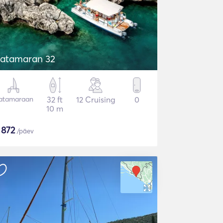
atamaran 32
atamaraan
32 ft
12 Cruising
0
10 m
$
872
/päev