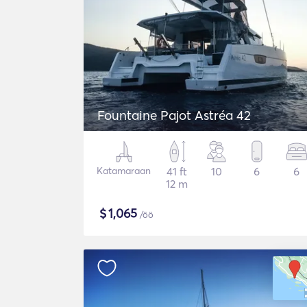
Fountaine Pajot Astréa 42
Katamaraan
41 ft
10
6
6
12 m
$
1,065
/öö