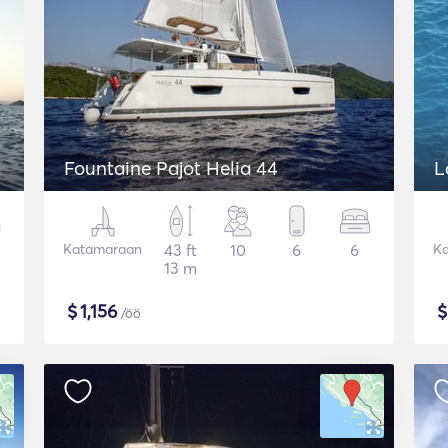
Fountaine Pajot Helia 44
L
Katamaraan
43 ft
10
6
6
K
13 m
$
1,156
/öö