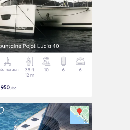
ountaine Pajot Lucia 40
atamaraan
38 ft
10
6
6
12 m
$
950
/öö