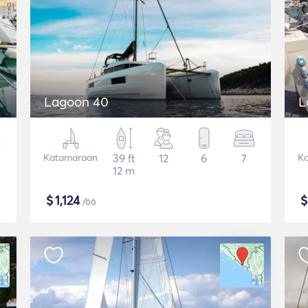
Lagoon 40
L
Katamaraan
39 ft
12
6
7
K
12 m
$
1,124
/öö