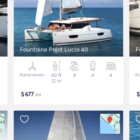
Fountaine Pajot Lucia 40
F
Katamaraan
40 ft
8
4
4
K
12 m
$
677
/öö