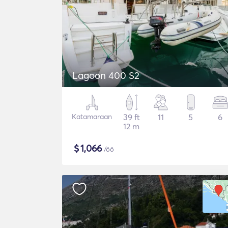
Lagoon 400 S2
Katamaraan
39 ft
11
5
6
12 m
$
1,066
/öö