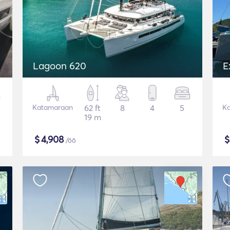
Lagoon 620
E
Katamaraan
62 ft
8
4
5
K
19 m
$
4,908
/öö