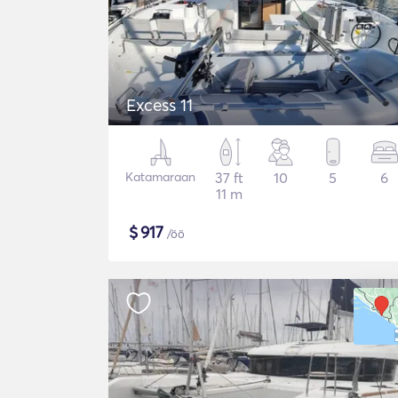
Excess 11
Katamaraan
37 ft
10
5
6
11 m
$
917
/öö