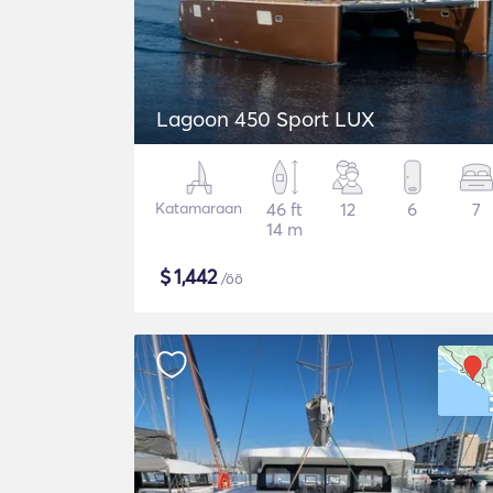
Lagoon 450 Sport LUX
Katamaraan
46 ft
12
6
7
14 m
$
1,442
/öö