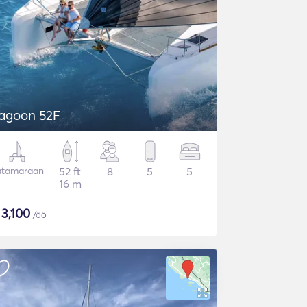
agoon 52F
atamaraan
52 ft
8
5
5
16 m
$
3,100
/öö