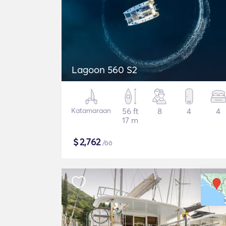
Lagoon 560 S2
Katamaraan
56 ft
8
4
4
17 m
$
2,762
/öö