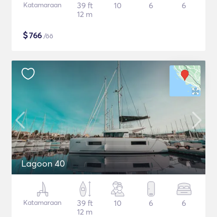
Katamaraan
39 ft
10
6
6
12 m
$
766
/öö
Lagoon 40
Katamaraan
39 ft
10
6
6
12 m