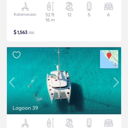
Katamaraan
52 ft
12
5
6
16 m
$
1,563
/öö
Lagoon 39