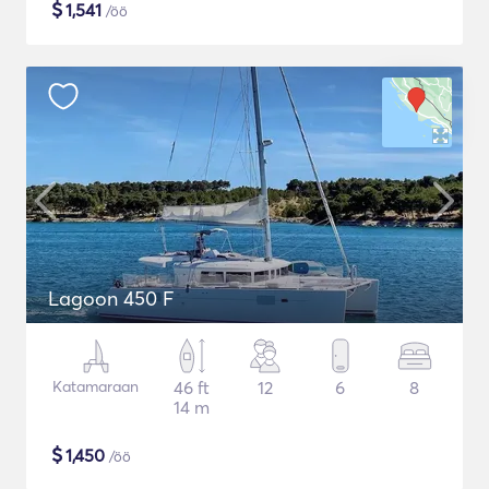
$
1,541
/öö
Lagoon 450 F
Katamaraan
46 ft
12
6
8
14 m
$
1,450
/öö