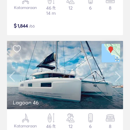
Katamaraan
46 ft
12
6
8
14 m
$
1,844
/öö
Lagoon 46
Katamaraan
46 ft
12
6
8