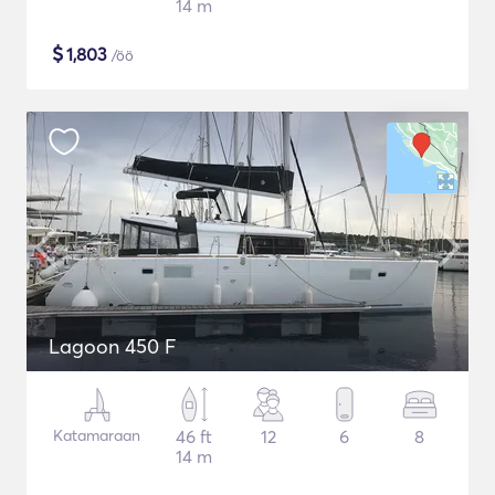
14 m
$
1,803
/öö
Lagoon 450 F
Katamaraan
46 ft
12
6
8
14 m