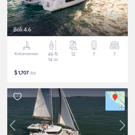
Bali 4.6
Katamaraan
46 ft
12
7
7
14 m
$
1,707
/öö