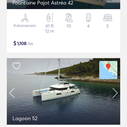
Fountaine Pajot Astréa 42
Katamaraan
41 ft
10
4
5
12 m
$
1,108
/öö
Lagoon 52