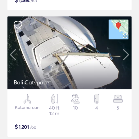
$
1,464
/öö
Bali Catspace
Katamaraan
40 ft
10
4
5
12 m
$
1,201
/öö