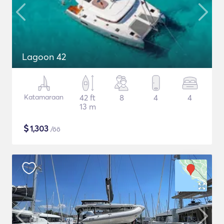
Lagoon 42
Katamaraan
42 ft
8
4
4
13 m
$
1,303
/öö