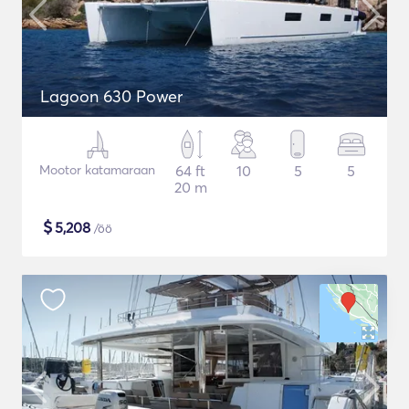
Lagoon 630 Power
Mootor katamaraan
64 ft
10
5
5
20 m
$
5,208
/öö