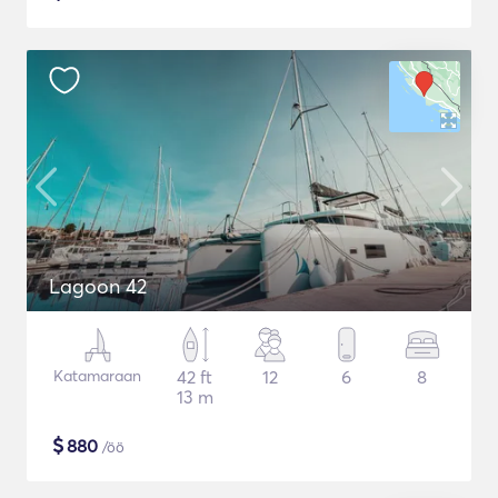
Lagoon 42
Katamaraan
42 ft
12
6
8
13 m
$
880
/öö