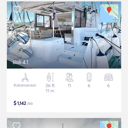
Bali 4.1
Katamaraan
36 ft
11
6
6
11 m
$
1,142
/öö