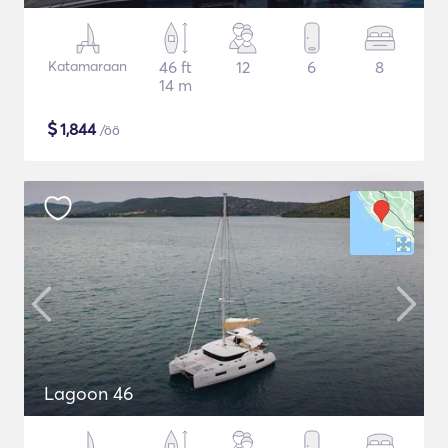
Katamaraan
46 ft
12
6
8
14 m
$
1,844
/öö
Lagoon 46