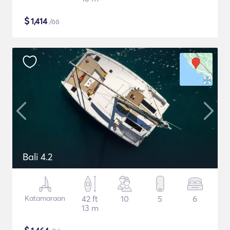
$
1,414
/öö
Bali 4.2
Katamaraan
42 ft
10
5
6
13 m