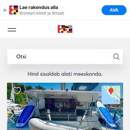
Lae rakendus alla
×
AVA
Broneeri kiirelt ja lihtsalt
Otsi
Hind sisaldab alati meeskonda.