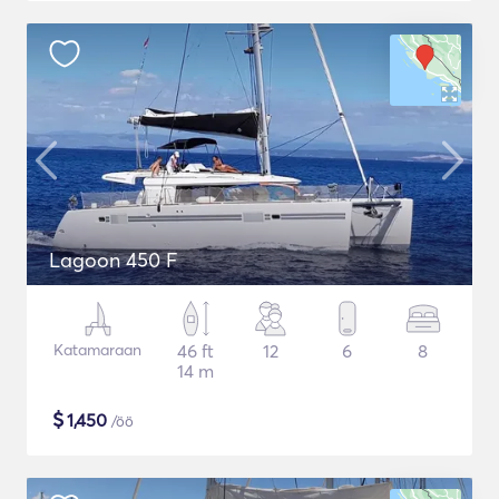
Lagoon 450 F
Katamaraan
46 ft
12
6
8
14 m
$
1,450
/öö