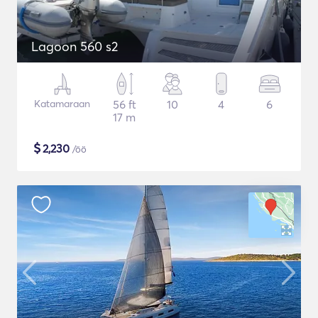
Lagoon 560 s2
Katamaraan
56 ft
10
4
6
17 m
$
2,230
/öö