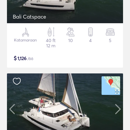
Bali Catspace
Katamaraan
40 ft
10
4
5
12 m
$
1,126
/öö