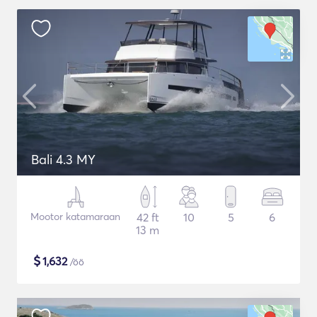
Bali 4.3 MY
Mootor katamaraan
42 ft
10
5
6
13 m
$
1,632
/öö