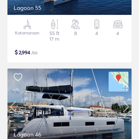
Lagoon 55
Katamaraan
55 ft
8
4
4
17 m
$
2,994
/öö
Lagoon 46