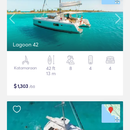
Lagoon 42
Katamaraan
42 ft
8
4
4
13 m
$
1,303
/öö