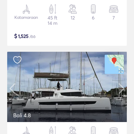
Katamaraan
45 ft
12
6
7
14 m
$
1,525
/öö
Bali 4.8