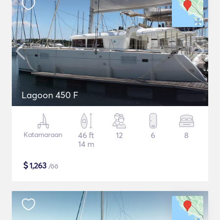
Lagoon 450 F
Katamaraan
46 ft
12
6
8
14 m
$
1,263
/öö