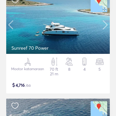
Sunreef 70 Power
Mootor katamaraan
70 ft
8
4
5
21 m
$
4,716
/öö