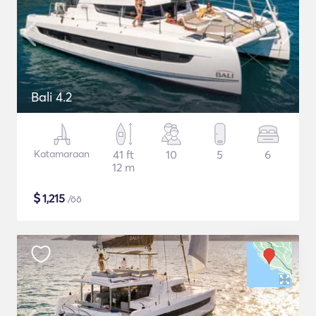
Bali 4.2
Katamaraan
41 ft
10
5
6
12 m
$
1,215
/öö