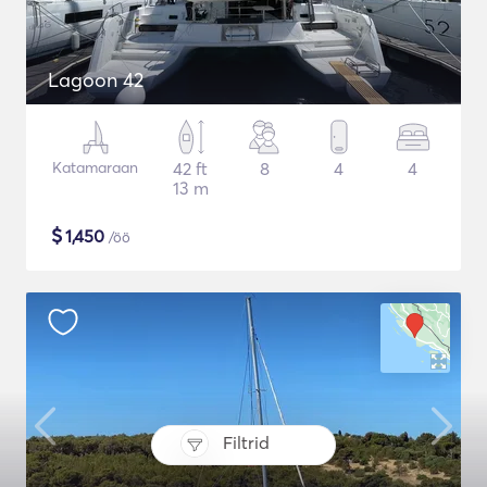
Lagoon 42
Katamaraan
42 ft
8
4
4
13 m
$
1,450
/öö
Filtrid