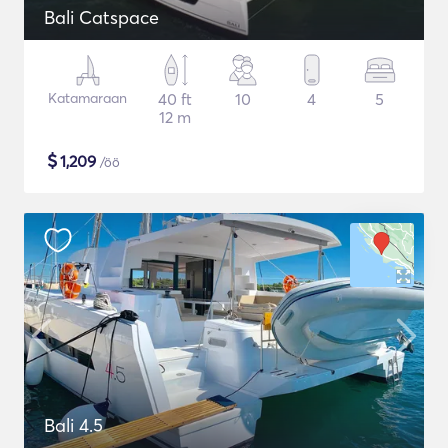
Bali Catspace
Katamaraan
40 ft
10
4
5
12 m
$
1,209
/öö
Bali 4.5