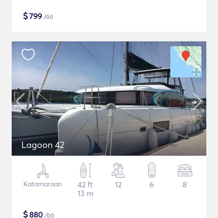
$
799
/öö
Lagoon 42
Katamaraan
42 ft
12
6
8
13 m
$
880
/öö