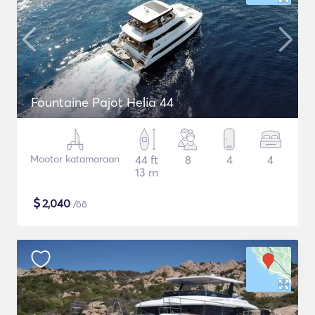
Fountaine Pajot Helia 44
Mootor katamaraan
44 ft
8
4
4
13 m
$
2,040
/öö