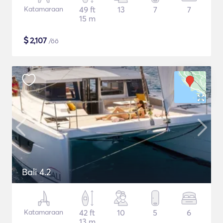
Katamaraan
49 ft
13
7
7
15 m
$
2,107
/öö
Bali 4.2
Katamaraan
42 ft
10
5
6
13 m