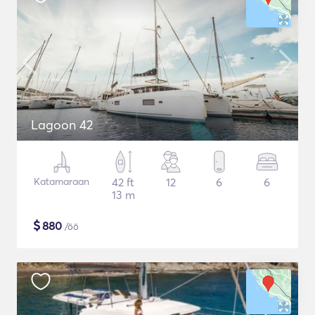
Lagoon 42
Katamaraan
42 ft
12
6
6
13 m
$
880
/öö