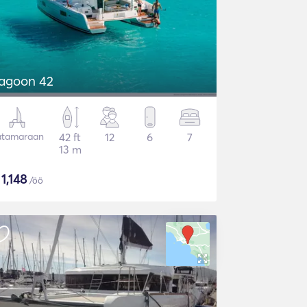
agoon 42
atamaraan
42 ft
12
6
7
13 m
$
1,148
/öö