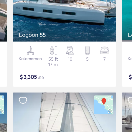
Lagoon 55
L
Katamaraan
55 ft
10
5
7
K
17 m
$
3,305
/öö