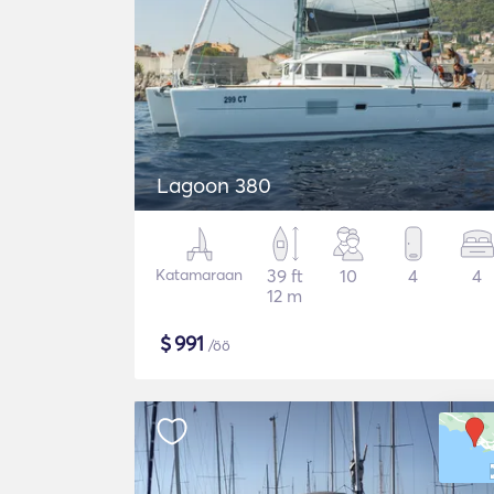
Lagoon 380
Katamaraan
39 ft
10
4
4
12 m
$
991
/öö