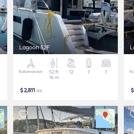
Lagoon 52F
L
Katamaraan
52 ft
12
7
7
K
16 m
$
2,811
/öö