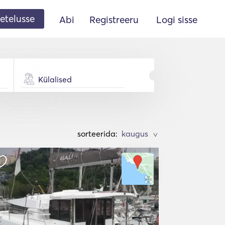
etelusse
Abi
Registreeru
Logi sisse
Külalised
sorteerida:
>