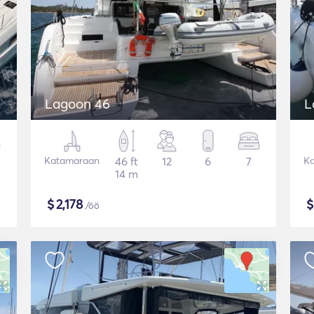
Lagoon 46
L
Katamaraan
46 ft
12
6
7
K
14 m
$
2,178
/öö