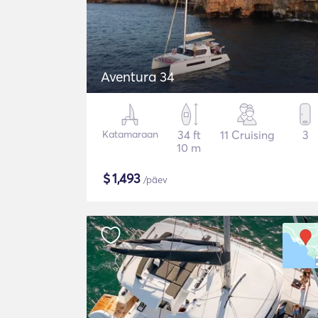
Aventura 34
Katamaraan
34 ft
11 Cruising
3
10 m
$
1,493
/päev