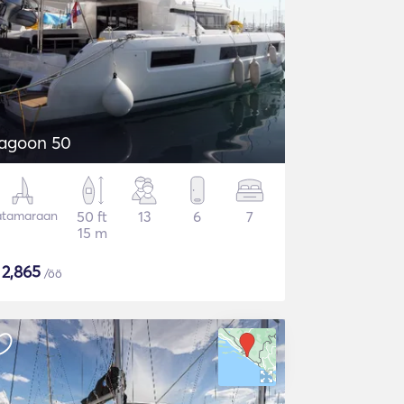
agoon 50
atamaraan
50 ft
13
6
7
15 m
$
2,865
/öö