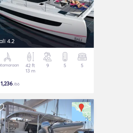
ali 4.2
atamaraan
42 ft
9
5
5
13 m
$
1,236
/öö