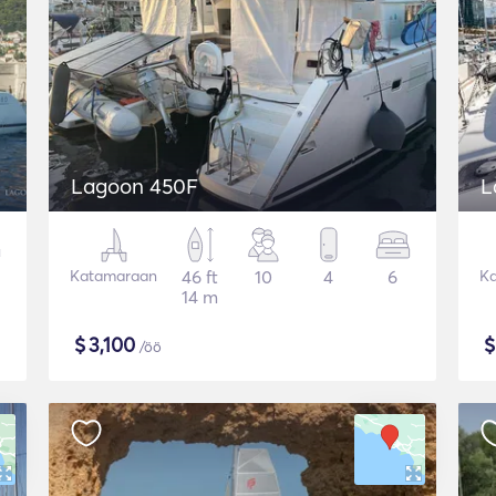
Lagoon 450F
L
Katamaraan
46 ft
10
4
6
K
14 m
$
3,100
/öö