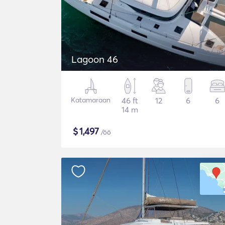
Lagoon 46
Katamaraan
46 ft
12
6
6
14 m
$
1,497
/öö