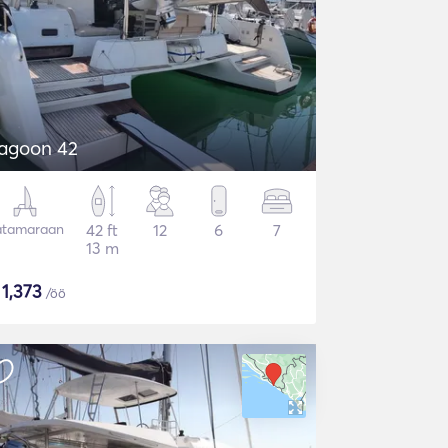
agoon 42
atamaraan
42 ft
12
6
7
13 m
$
1,373
/öö