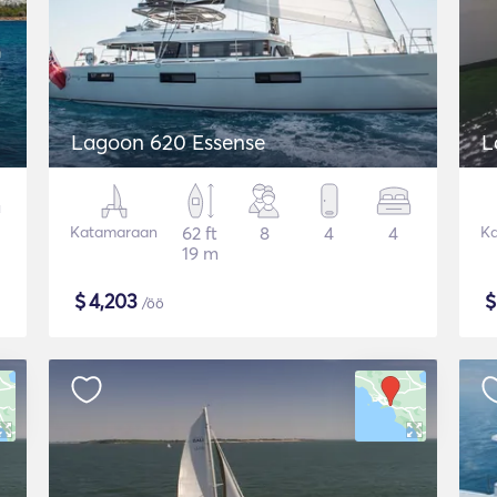
Lagoon 620 Essense
L
Katamaraan
62 ft
8
4
4
K
19 m
$
4,203
/öö