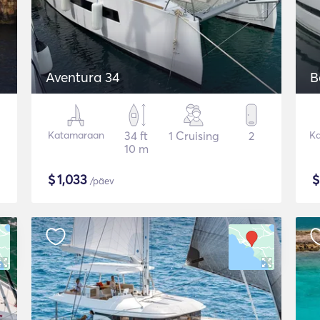
Aventura 34
B
Katamaraan
34 ft
1 Cruising
2
K
10 m
$
1,033
/päev