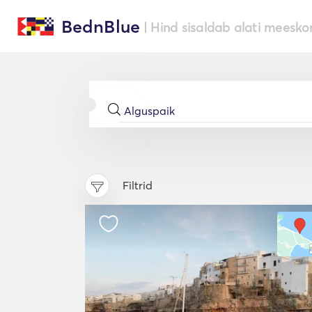
BednBlue
| Hind sisaldab alati meesko
Filtrid