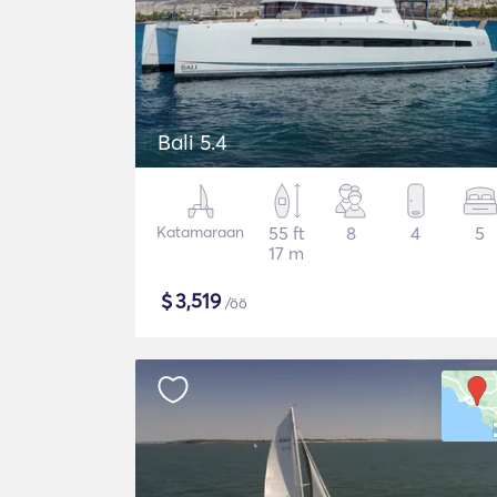
Bali 5.4
Katamaraan
55 ft
8
4
5
17 m
$
3,519
/öö