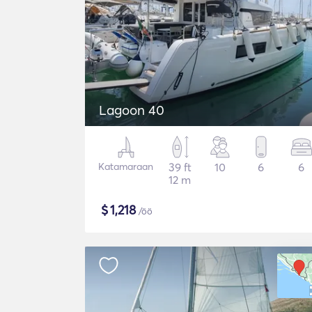
Lagoon 40
Katamaraan
39 ft
10
6
6
12 m
$
1,218
/öö