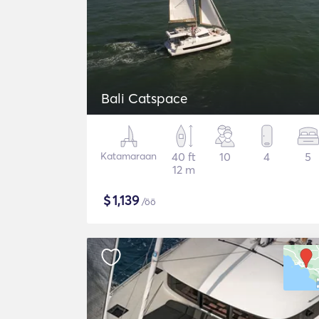
Bali Catspace
Katamaraan
40 ft
10
4
5
12 m
$
1,139
/öö