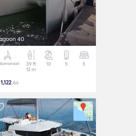
agoon 40
atamaraan
39 ft
10
5
5
12 m
$
1,122
/öö