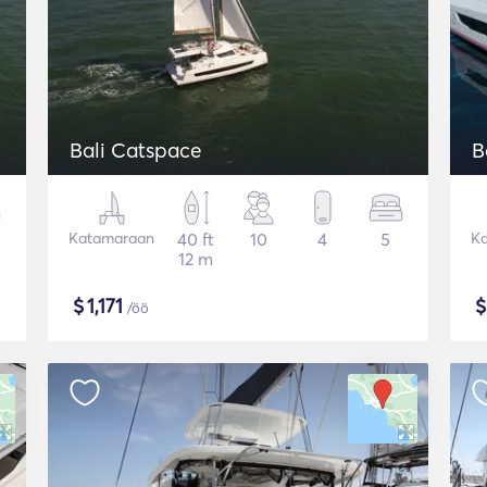
Bali Catspace
B
Katamaraan
40 ft
10
4
5
K
12 m
$
1,171
/öö