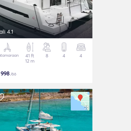
ali 4.1
atamaraan
41 ft
8
4
4
12 m
$
998
/öö