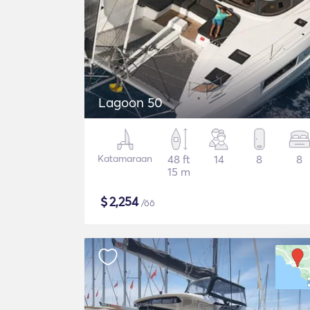
Lagoon 50
Katamaraan
48 ft
14
8
8
15 m
$
2,254
/öö