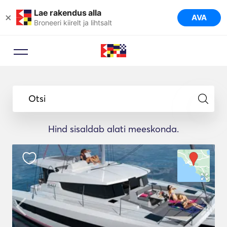
Lae rakendus alla
×
AVA
Broneeri kiirelt ja lihtsalt
Otsi
Hind sisaldab alati meeskonda.