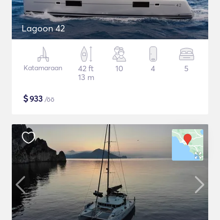
Lagoon 42
Katamaraan
42 ft
10
4
5
13 m
$
933
/öö