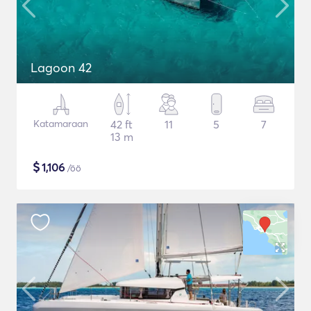
Lagoon 42
Katamaraan
42 ft
11
5
7
13 m
$
1,106
/öö