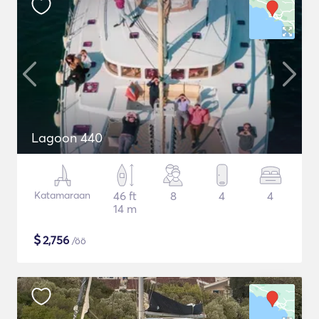
Lagoon 440
Katamaraan
46 ft
8
4
4
14 m
$
2,756
/öö