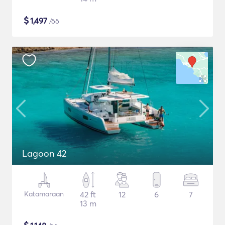
$
1,497
/öö
Lagoon 42
Katamaraan
42 ft
12
6
7
13 m