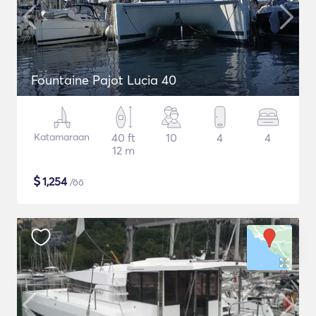
Fountaine Pajot Lucia 40
Katamaraan
40 ft
10
4
4
12 m
$
1,254
/öö