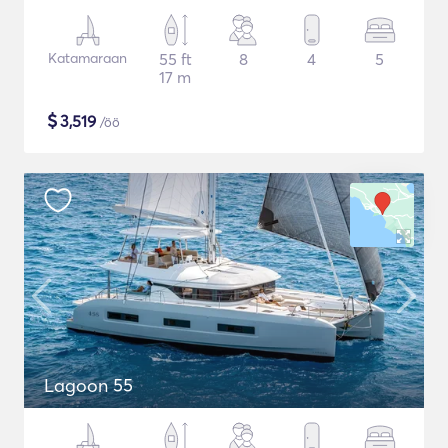
Katamaraan
55 ft
8
4
5
17 m
$
3,519
/öö
Lagoon 55