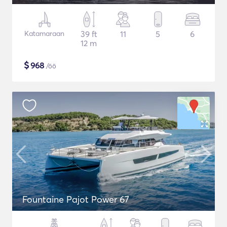
Katamaraan
39 ft
11
5
6
12 m
$
968
/öö
Fountaine Pajot Power 67