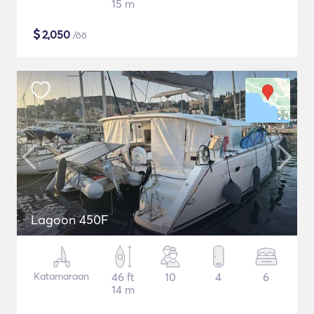
15 m
$
2,050
/öö
Lagoon 450F
Katamaraan
46 ft
10
4
6
14 m