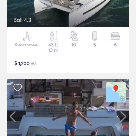
Bali 4.3
Katamaraan
43 ft
10
5
6
13 m
$
1,200
/öö