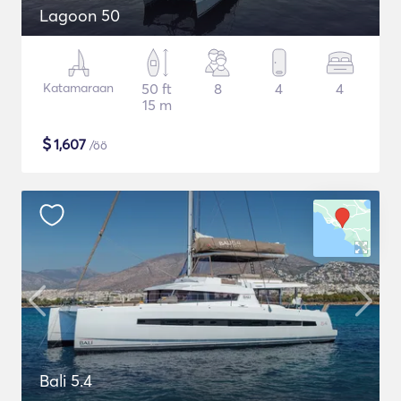
Lagoon 50
Katamaraan
50 ft
8
4
4
15 m
$
1,607
/öö
Bali 5.4