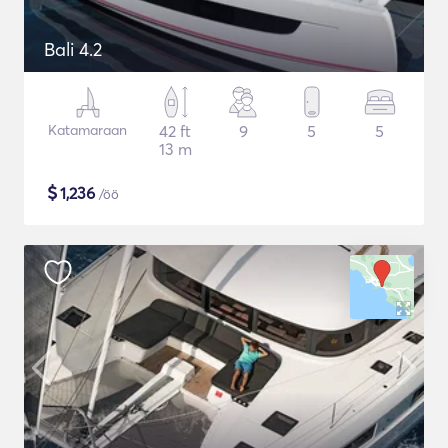
Bali 4.2
Katamaraan
42 ft
9
5
5
13 m
$
1,236
/öö