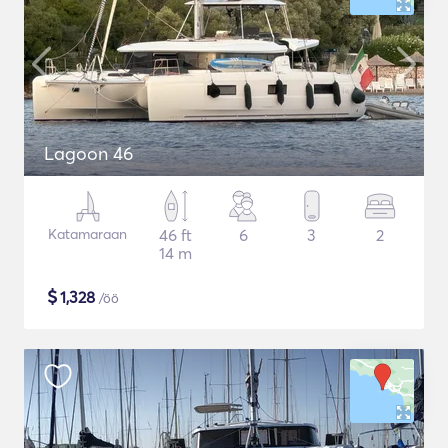
Lagoon 46
Katamaraan
46 ft
6
3
2
14 m
$
1,328
/öö