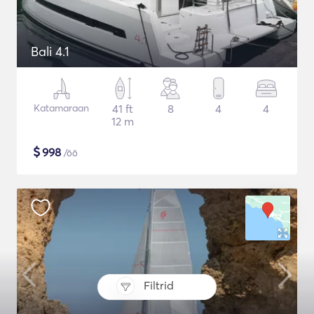
Bali 4.1
Katamaraan
41 ft
8
4
4
12 m
$
998
/öö
Filtrid