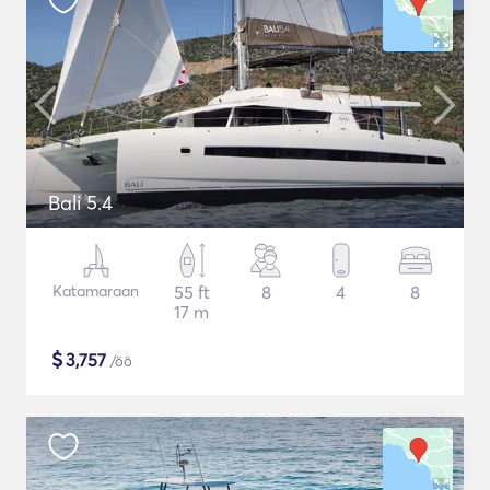
Bali 5.4
Katamaraan
55 ft
8
4
8
17 m
$
3,757
/öö