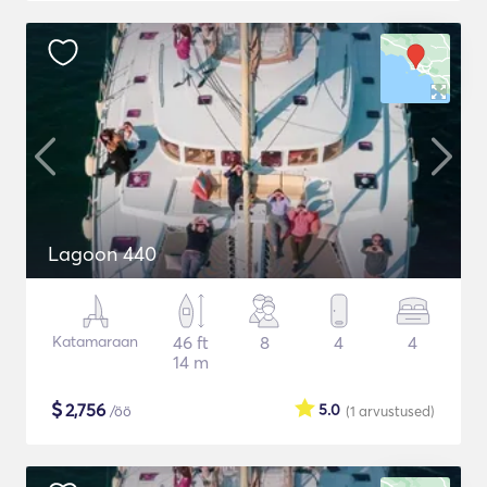
Lagoon 440
Katamaraan
46 ft
8
4
4
14 m
$
2,756
5.0
/öö
(1
arvustused
)