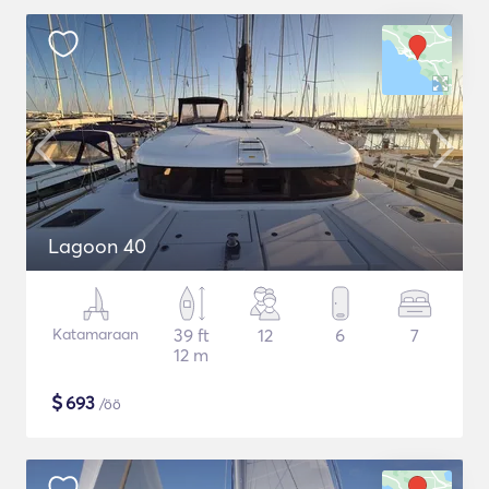
Lagoon 40
Katamaraan
39 ft
12
6
7
12 m
$
693
/öö