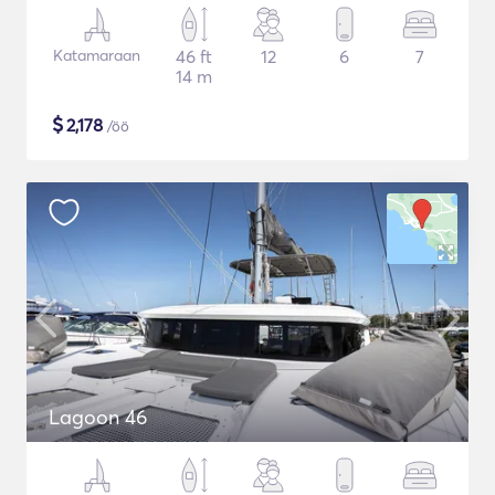
Katamaraan
46 ft
12
6
7
14 m
$
2,178
/öö
Lagoon 46