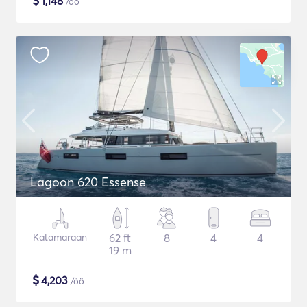
$
1,148
/öö
Lagoon 620 Essense
Katamaraan
62 ft
8
4
4
19 m
$
4,203
/öö