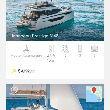
Jeanneau Prestige M48
Mootor katamaraan
48 ft
7
3
7
15 m
$
4,192
/öö