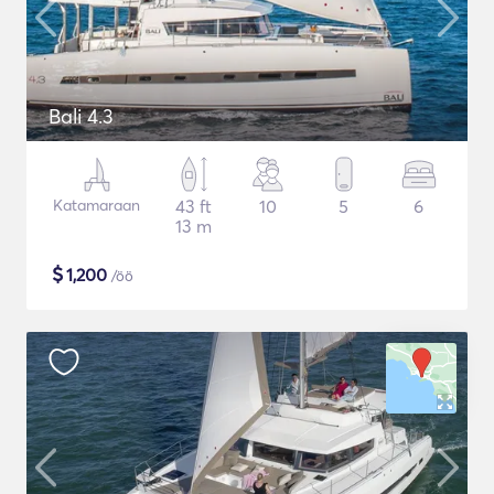
Bali 4.3
Katamaraan
43 ft
10
5
6
13 m
$
1,200
/öö