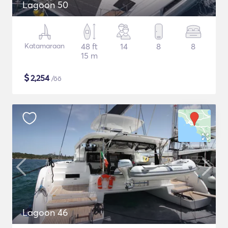
Lagoon 50
Katamaraan
48 ft
14
8
8
15 m
$
2,254
/öö
Lagoon 46