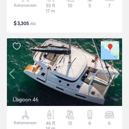
Katamaraan
55 ft
10
5
7
17 m
$
3,305
/öö
Lagoon 46
Katamaraan
46 ft
12
6
6
14 m