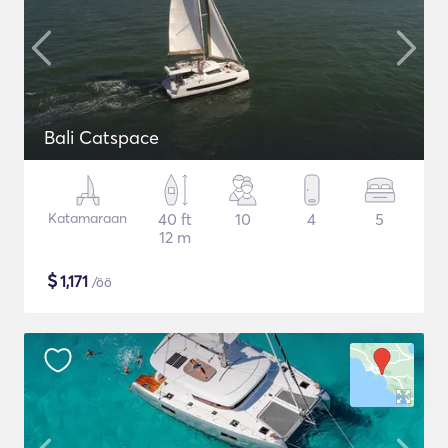
Bali Catspace
Katamaraan
40 ft
10
4
5
12 m
$
1,171
/öö