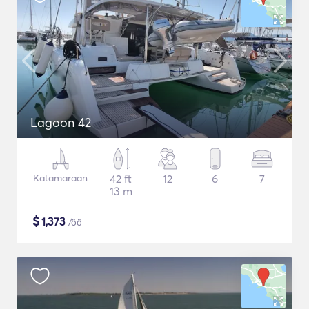
Lagoon 42
Katamaraan
42 ft
12
6
7
13 m
$
1,373
/öö