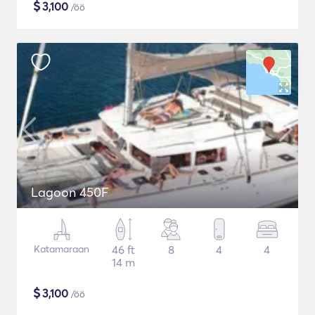
$
3,100
/öö
Lagoon 450F
Katamaraan
46 ft
8
4
4
14 m
$
3,100
/öö