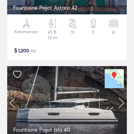
Fountaine Pajot Astrea 42
Katamaraan
41 ft
11
5
6
12 m
$
1,200
/öö
Fountaine Pajot Isla 40