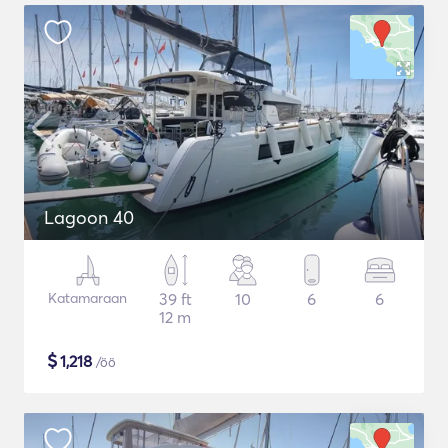
Lagoon 40
Katamaraan
39 ft
10
6
6
12 m
$
1,218
/öö