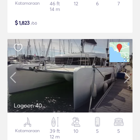
Katamaraan
46 ft
12
6
7
14 m
$
1,823
/öö
Lagoon 40
Katamaraan
39 ft
10
5
5
12 m