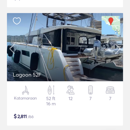
Lagoon 52F
Katamaraan
52 ft
12
7
7
16 m
$
2,811
/öö