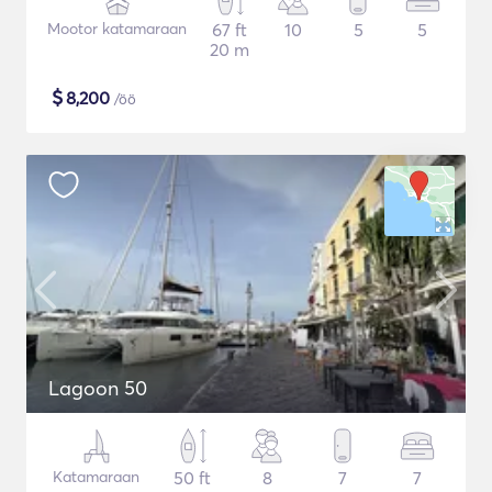
Mootor katamaraan
67 ft
10
5
5
20 m
$
8,200
/öö
Lagoon 50
Katamaraan
50 ft
8
7
7