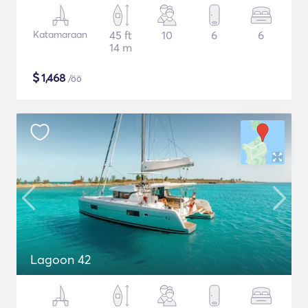
Katamaraan
45 ft
10
6
6
14 m
$
1,468
/öö
Lagoon 42