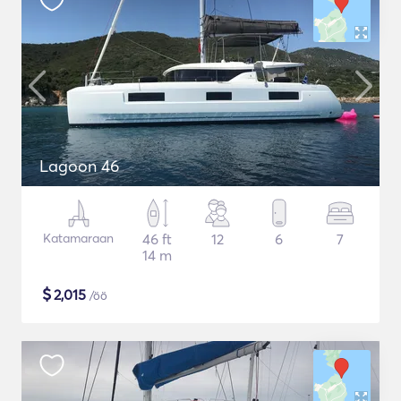
Lagoon 46
Katamaraan
46 ft
12
6
7
14 m
$
2,015
/öö