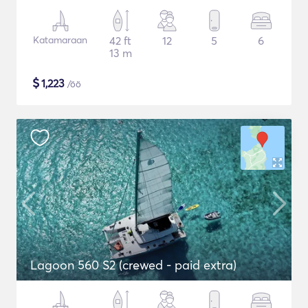
Katamaraan
42 ft
12
5
6
13 m
$
1,223
/öö
Lagoon 560 S2 (crewed - paid extra)