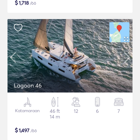
$
1,718
/öö
Lagoon 46
Katamaraan
46 ft
12
6
7
14 m
$
1,497
/öö