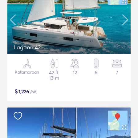
Lagoon 42
Katamaraan
42 ft
12
6
7
13 m
$
1,226
/öö