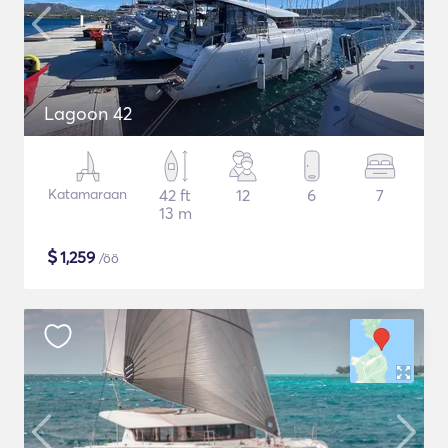
Lagoon 42
Katamaraan
42 ft
12
6
7
13 m
$
1,259
/öö