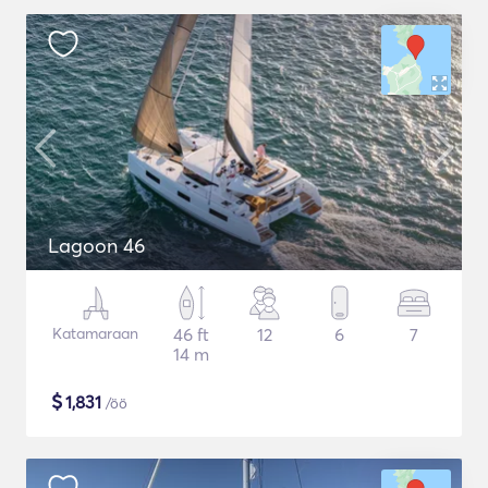
Lagoon 46
Katamaraan
46 ft
12
6
7
14 m
$
1,831
/öö