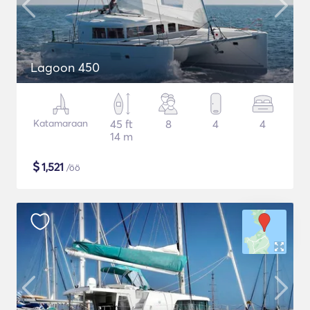
Lagoon 450
Katamaraan
45 ft
8
4
4
14 m
$
1,521
/öö