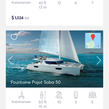
Katamaraan
42 ft
12
6
7
13 m
$
1,024
/öö
Fountaine Pajot Saba 50
Katamaraan
50 ft
10
5
5
15 m