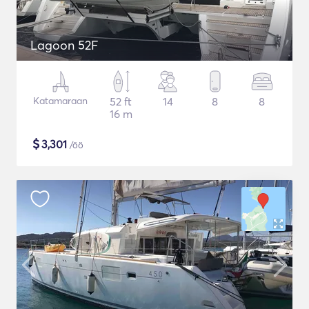
Lagoon 52F
Katamaraan
52 ft
14
8
8
16 m
$
3,301
/öö