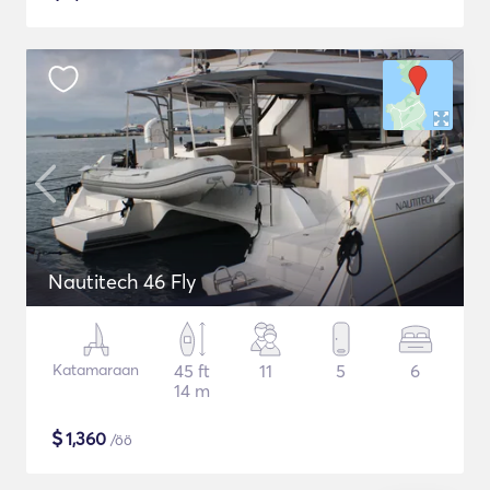
Nautitech 46 Fly
Katamaraan
45 ft
11
5
6
14 m
$
1,360
/öö