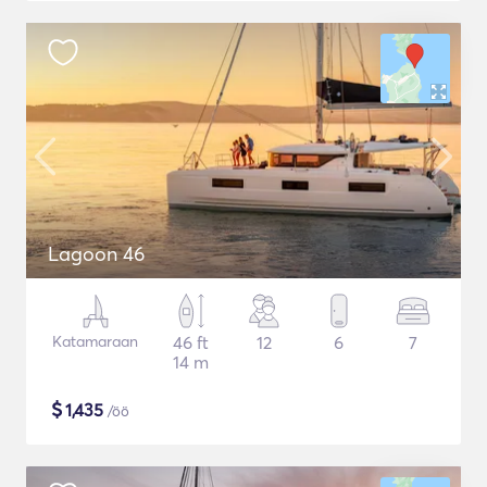
Lagoon 46
Katamaraan
46 ft
12
6
7
14 m
$
1,435
/öö