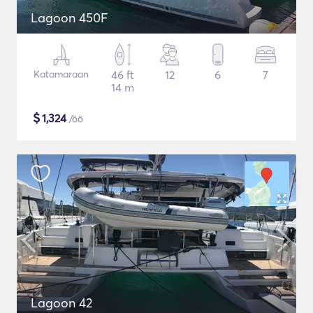
Lagoon 450F
Katamaraan
46 ft
12
6
7
14 m
$
1,324
/öö
Lagoon 42