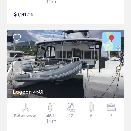
12 m
$
1,141
/öö
Lagoon 450F
Katamaraan
46 ft
12
6
7
14 m