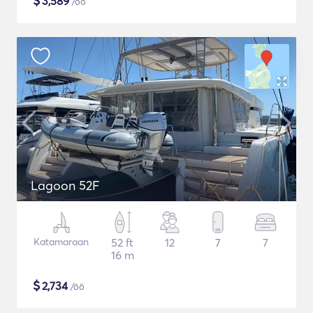
$
3,589
/öö
Lagoon 52F
Katamaraan
52 ft
12
7
7
16 m
$
2,734
/öö