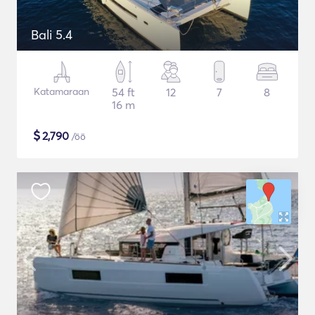
Bali 5.4
Katamaraan
54 ft
12
7
8
16 m
$
2,790
/öö