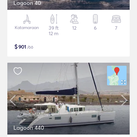
Lagoon 40
Katamaraan
39 ft
12
6
7
12 m
$
901
/öö
Lagoon 440