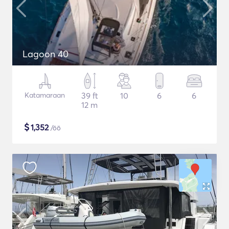
Lagoon 40
Katamaraan
39 ft
10
6
6
12 m
$
1,352
/öö