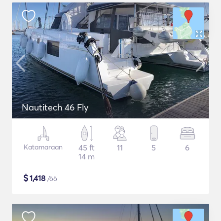
Nautitech 46 Fly
Katamaraan
45 ft
11
5
6
14 m
$
1,418
/öö