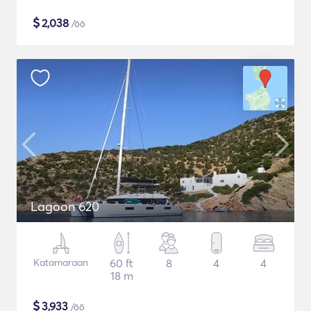
$
2,038
/öö
Lagoon 620
Katamaraan
60 ft
8
4
4
18 m
$
3,933
/öö