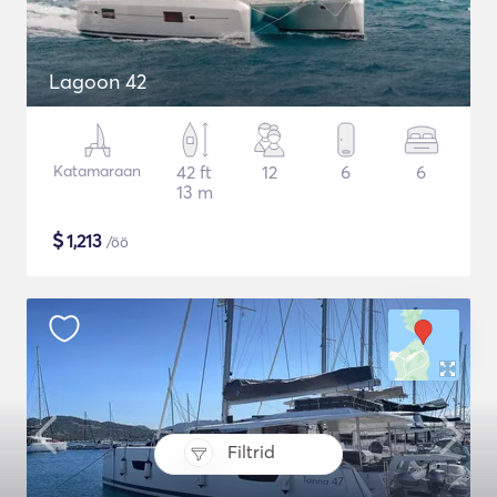
Lagoon 42
Katamaraan
42 ft
12
6
6
13 m
$
1,213
/öö
Filtrid