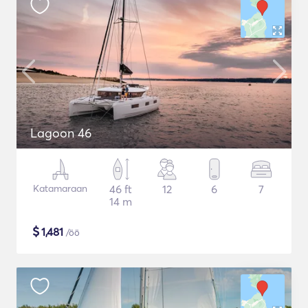
Lagoon 46
Katamaraan
46 ft
12
6
7
14 m
$
1,481
/öö