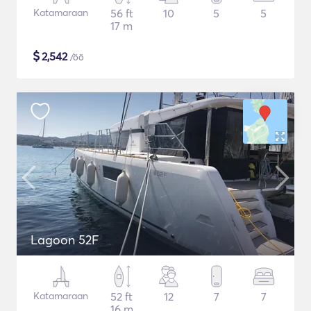
Katamaraan
56 ft
10
5
5
17 m
$
2,542
/öö
Lagoon 52F
Katamaraan
52 ft
12
7
7
16 m