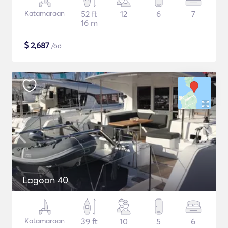
Katamaraan
52 ft
12
6
7
16 m
$
2,687
/öö
Lagoon 40
Katamaraan
39 ft
10
5
6