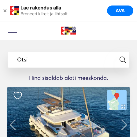
Lae rakendus alla
×
AVA
Broneeri kiirelt ja lihtsalt
Otsi
Hind sisaldab alati meeskonda.