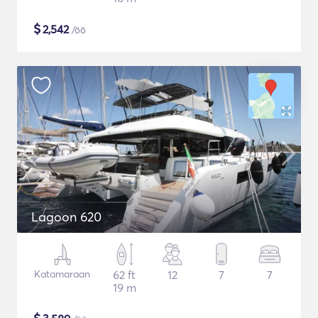
$
2,542
/öö
Lagoon 620
Katamaraan
62 ft
12
7
7
19 m