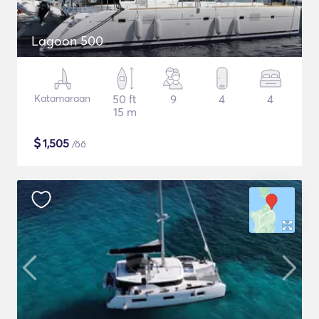
Lagoon 500
Katamaraan
50 ft
9
4
4
15 m
$
1,505
/öö