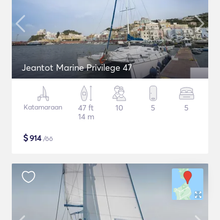
Jeantot Marine Privilege 47
Katamaraan
47 ft
10
5
5
14 m
$
914
/öö