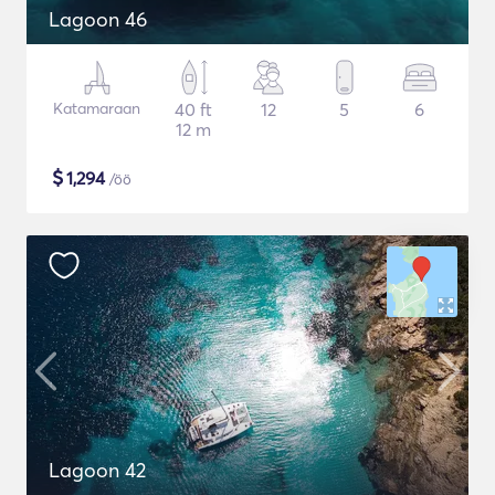
Lagoon 46
Katamaraan
40 ft
12
5
6
12 m
$
1,294
/öö
Lagoon 42