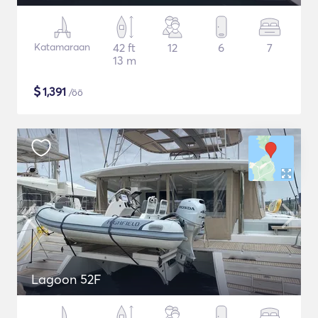
Katamaraan
42 ft
12
6
7
13 m
$
1,391
/öö
Lagoon 52F