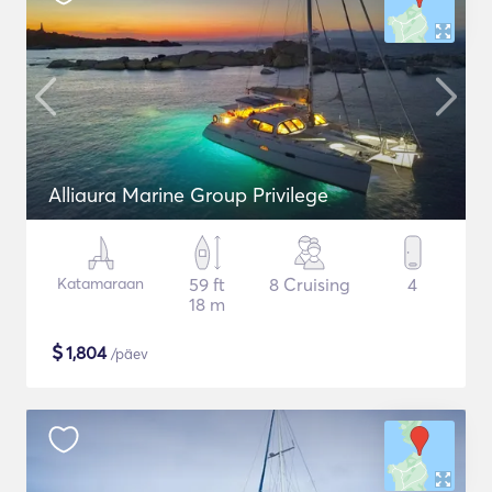
Alliaura Marine Group Privilege
Katamaraan
59 ft
8 Cruising
4
18 m
$
1,804
/päev