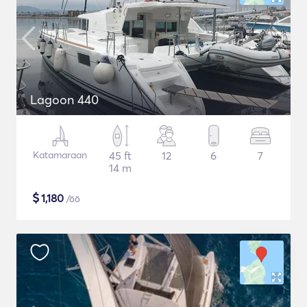
Lagoon 440
Katamaraan
45 ft
12
6
7
14 m
$
1,180
/öö