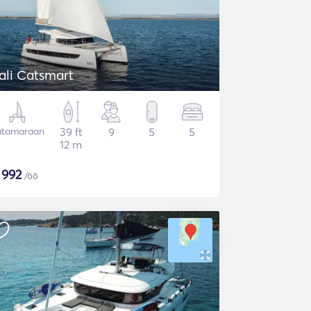
ali Catsmart
atamaraan
39 ft
9
5
5
12 m
$
992
/öö