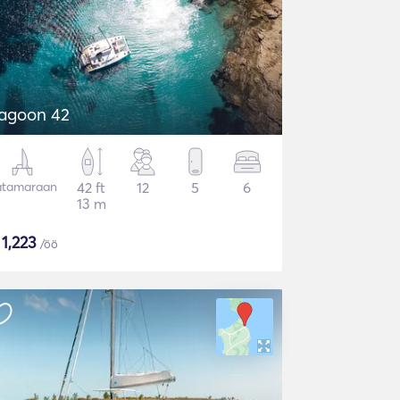
agoon 42
atamaraan
42 ft
12
5
6
13 m
$
1,223
/öö