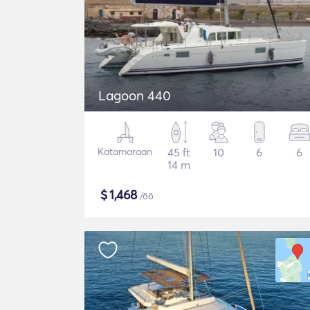
Lagoon 440
Katamaraan
45 ft
10
6
6
14 m
$
1,468
/öö