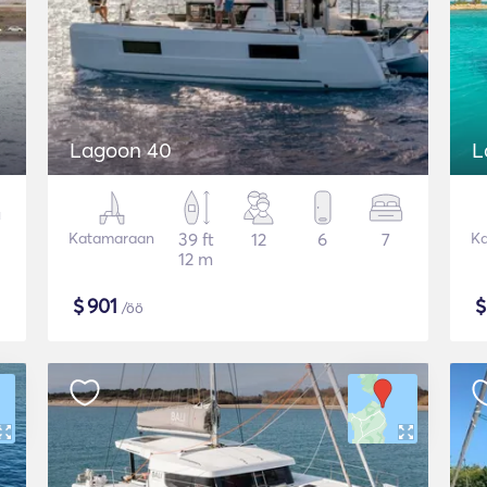
Lagoon 40
L
Katamaraan
39 ft
12
6
7
K
12 m
$
901
/öö