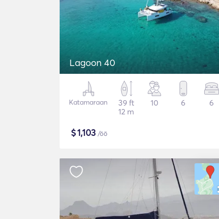
Lagoon 40
Katamaraan
39 ft
10
6
6
12 m
$
1,103
/öö