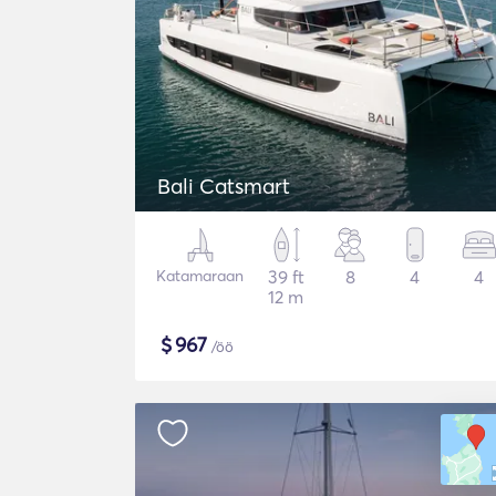
Bali Catsmart
Katamaraan
39 ft
8
4
4
12 m
$
967
/öö