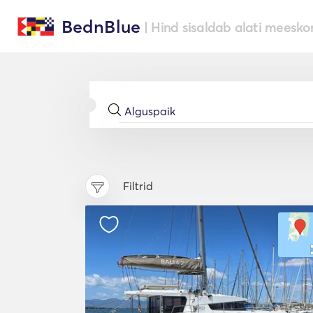
BednBlue
| Hind sisaldab alati meesko
Filtrid