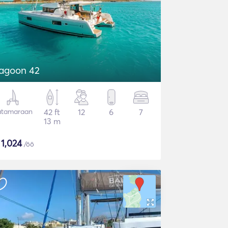
agoon 42
atamaraan
42 ft
12
6
7
13 m
$
1,024
/öö