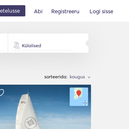
etelusse
Abi
Registreeru
Logi sisse
Külalised
sorteerida:
>