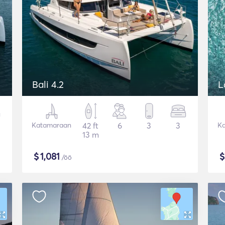
Bali 4.2
L
Katamaraan
42 ft
6
3
3
K
13 m
$
1,081
/öö