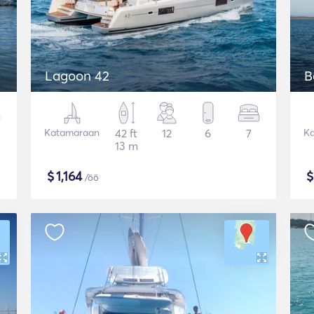
Lagoon 42
B
Katamaraan
42 ft
12
6
7
K
13 m
$
1,164
/öö