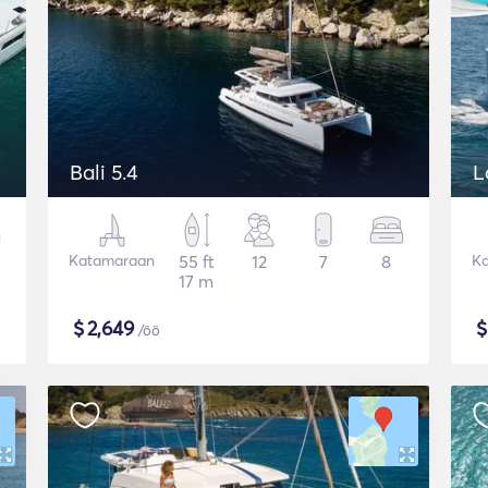
Bali 5.4
L
Katamaraan
55 ft
12
7
8
K
17 m
$
2,649
/öö