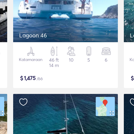
Lagoon 46
L
Katamaraan
46 ft
10
5
6
K
14 m
$
1,475
/öö