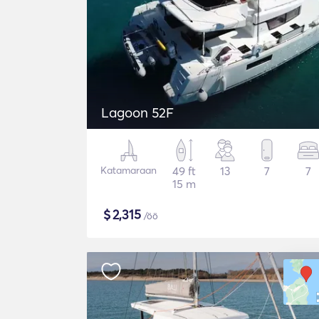
Lagoon 52F
Katamaraan
49 ft
13
7
7
15 m
$
2,315
/öö