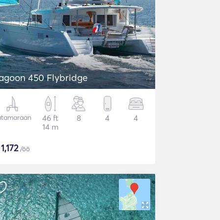
agoon 450 Flybridge
atamaraan
46 ft
8
4
4
14 m
$
1,172
/öö