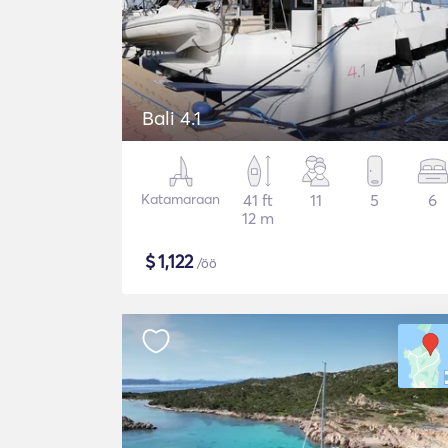
Bali 4.1
Katamaraan
41 ft
11
5
6
12 m
$
1,122
/öö