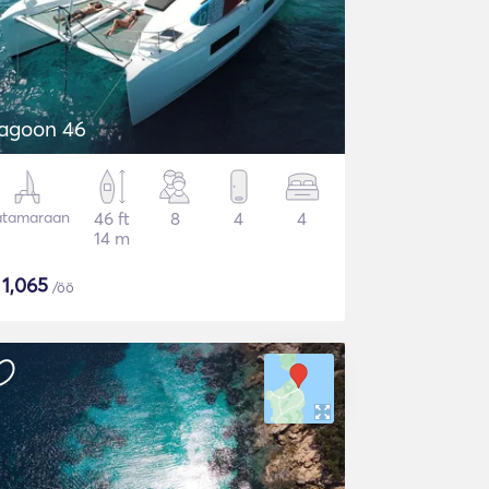
agoon 46
atamaraan
46 ft
8
4
4
14 m
$
1,065
/öö