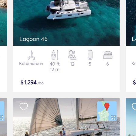
Lagoon 46
L
Katamaraan
40 ft
12
5
6
K
12 m
$
1,294
/öö