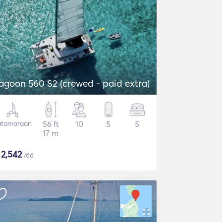
agoon 560 S2 (crewed - paid extra)
atamaraan
56 ft
10
5
5
17 m
$
2,542
/öö