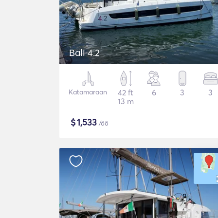
Bali 4.2
Katamaraan
42 ft
6
3
3
13 m
$
1,533
/öö