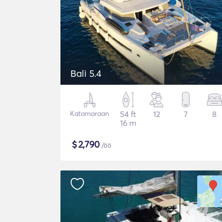
Bali 5.4
Katamaraan
54 ft
12
7
8
16 m
$
2,790
/öö