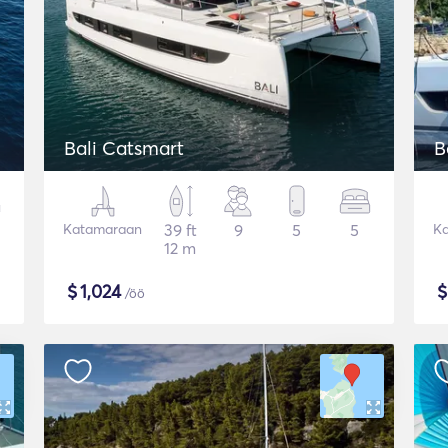
Bali Catsmart
B
Katamaraan
39 ft
9
5
5
K
12 m
$
1,024
/öö