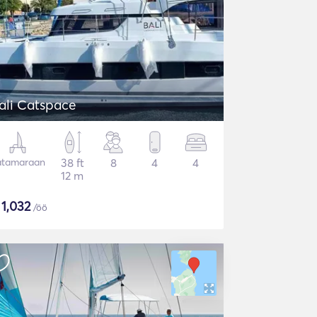
ali Catspace
atamaraan
38 ft
8
4
4
12 m
$
1,032
/öö