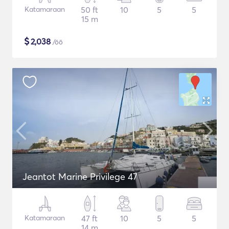
Katamaraan
50 ft
10
5
5
15 m
$
2,038
/öö
Jeantot Marine Privilege 47
Katamaraan
47 ft
10
5
5
14 m