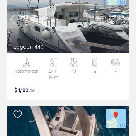
Lagoon 440
Katamaraan
45 ft
12
6
7
14 m
$
1,180
/öö