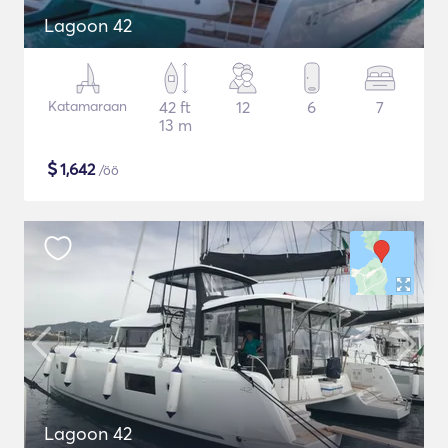
Lagoon 42
Katamaraan
42 ft
12
6
7
13 m
$
1,642
/öö
Lagoon 42