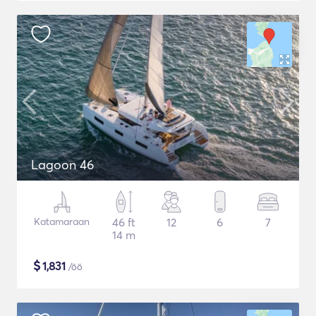
Lagoon 46
Katamaraan
46 ft
12
6
7
14 m
$
1,831
/öö