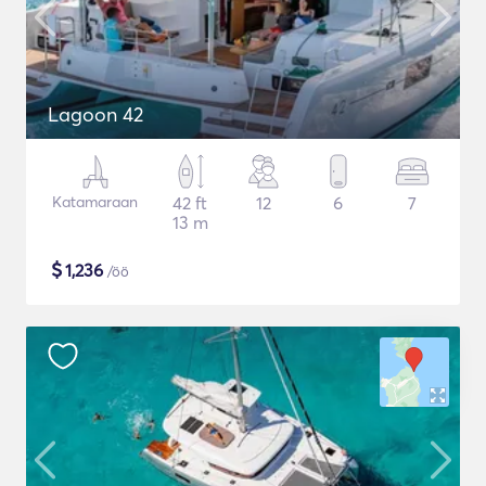
Lagoon 42
Katamaraan
42 ft
12
6
7
13 m
$
1,236
/öö