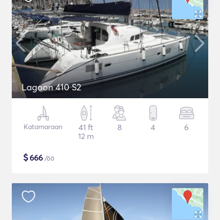
Lagoon 410 S2
Katamaraan
41 ft
8
4
6
12 m
$
666
/öö