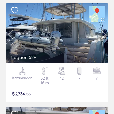
Lagoon 52F
Katamaraan
52 ft
12
7
7
16 m
$
2,734
/öö