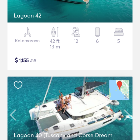
Lagoon 42
Katamaraan
42 ft
12
6
5
13 m
$
1,155
/öö
Lagoon 40 (Tuscany and Corse Dream