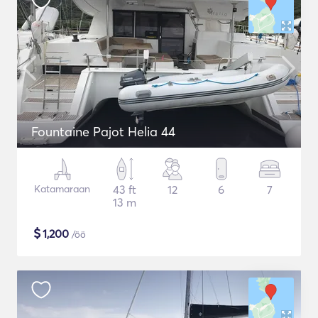
Fountaine Pajot Helia 44
Katamaraan
43 ft
12
6
7
13 m
$
1,200
/öö