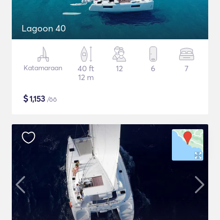
Lagoon 40
Katamaraan
40 ft
12
6
7
12 m
$
1,153
/öö