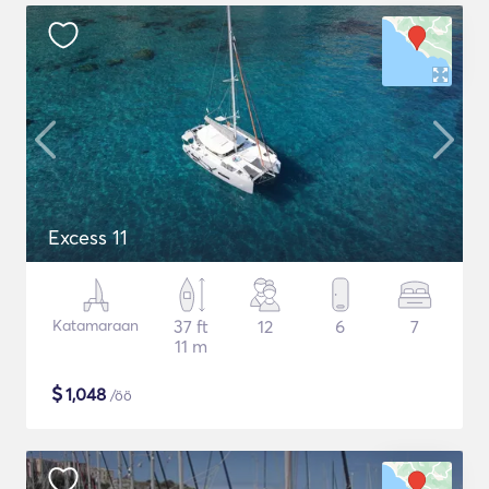
Excess 11
Katamaraan
37 ft
12
6
7
11 m
$
1,048
/öö