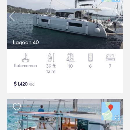
Lagoon 40
Katamaraan
39 ft
10
6
7
12 m
$
1,420
/öö