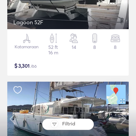
Lagoon 52F
Katamaraan
52 ft
14
8
8
16 m
$
3,301
/öö
Filtrid