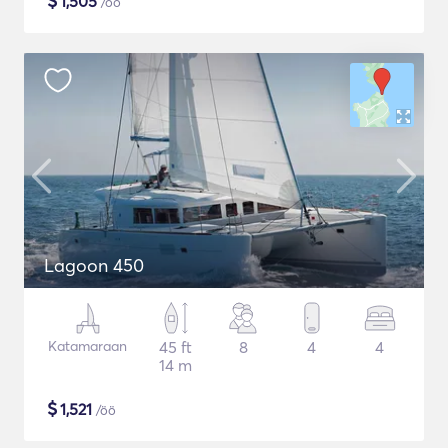
$
1,505
/öö
Lagoon 450
Katamaraan
45 ft
8
4
4
14 m
$
1,521
/öö