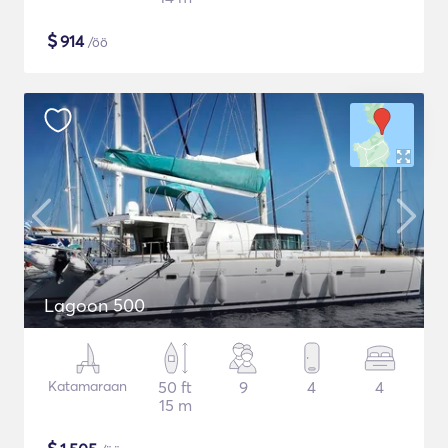
$
914
/öö
Lagoon 500
Katamaraan
50 ft
9
4
4
15 m