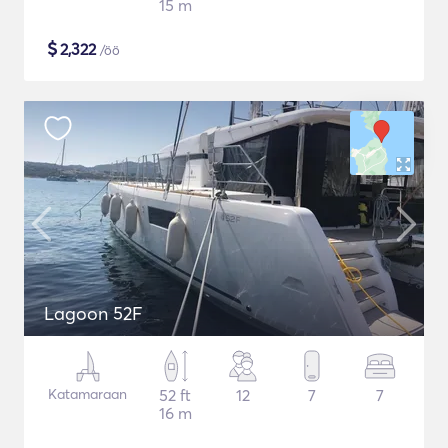
15 m
$
2,322
/öö
Lagoon 52F
Katamaraan
52 ft
12
7
7
16 m