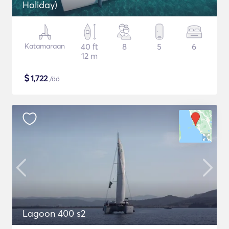
Holiday)
Katamaraan
40 ft
8
5
6
12 m
$
1,722
/öö
Lagoon 400 s2