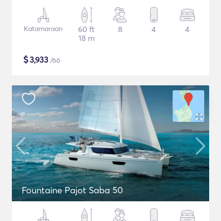
Katamaraan
60 ft
8
4
4
18 m
$
3,933
/öö
Fountaine Pajot Saba 50