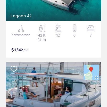
Lagoon 42
Katamaraan
42 ft
12
6
7
13 m
$
1,342
/öö