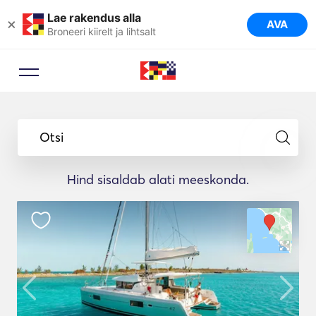
Lae rakendus alla
×
AVA
Broneeri kiirelt ja lihtsalt
Otsi
Hind sisaldab alati meeskonda.