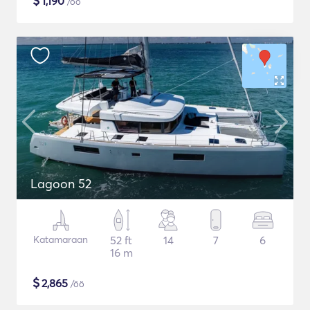
$
1,190
/öö
Lagoon 52
Katamaraan
52 ft
14
7
6
16 m
$
2,865
/öö