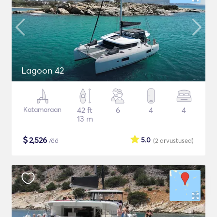
Lagoon 42
Katamaraan
42 ft
6
4
4
13 m
$
2,526
5.0
/öö
(2
arvustused
)