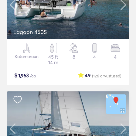
Lagoon 450S
Katamaraan
45 ft
8
4
4
14 m
$
1,963
4.9
/öö
(126
arvustused
)