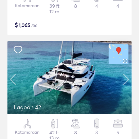
Katamaraan
39 ft
8
4
4
12 m
$
1,065
/öö
Lagoon 42
Katamaraan
42 ft
8
3
5
13 m