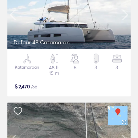
Dufour 48 Catamaran
Katamaraan
48 ft
6
3
3
15 m
$
2,470
/öö