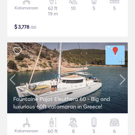
Katamaraan
62 ft
10
5
5
19 m
$
3,778
/öö
Fountaine Pajot Eleuthera 60 - Big and
luxurious 60ft catamaran in Greece!
Katamaraan
60 ft
8
5
6