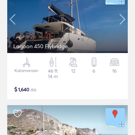
Lagoon 450 Flybridge
Katamaraan
46 ft
12
6
16
14 m
$
1,640
/öö