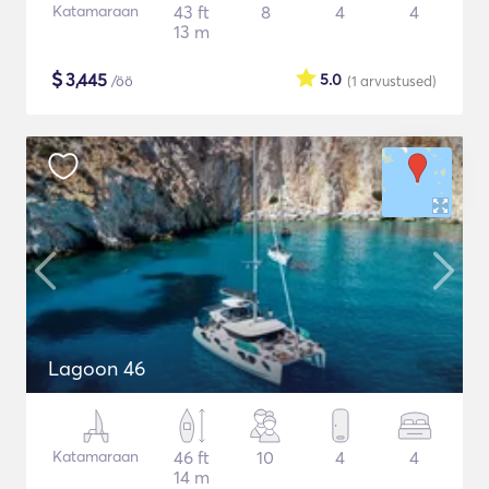
Katamaraan
43 ft
8
4
4
13 m
$
3,445
5.0
/öö
(1
arvustused
)
Lagoon 46
Katamaraan
46 ft
10
4
4
14 m