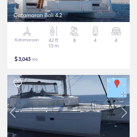
Catamaran Bali 4.2
Katamaraan
42 ft
8
4
4
13 m
$
3,043
/öö