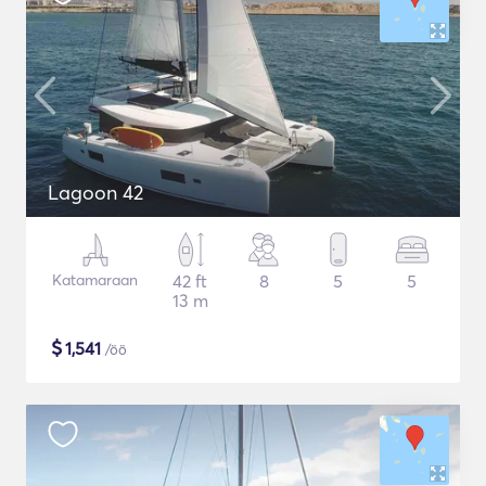
Lagoon 42
Katamaraan
42 ft
8
5
5
13 m
$
1,541
/öö