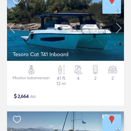
Tesoro Cat T41 Inboard
Mootor katamaraan
41 ft
4
2
2
12 m
$
2,664
/öö