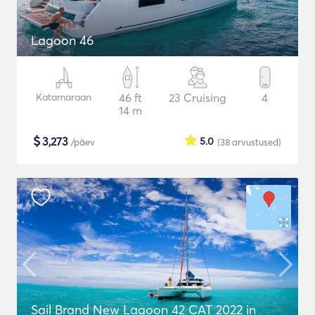
Lagoon 46
Katamaraan
46 ft
23 Cruising
4
14 m
$
3,273
5.0
/päev
(38
arvustused
)
Sail Brand New Lagoon 42 CAT 2022 in