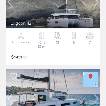
Lagoon 42
Katamaraan
42 ft
12
6
7
13 m
$
1,451
/öö