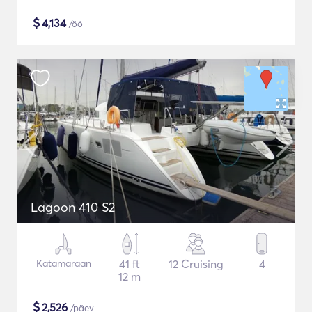
$
4,134
/öö
Lagoon 410 S2
Katamaraan
41 ft
12 Cruising
4
12 m
$
2,526
/päev