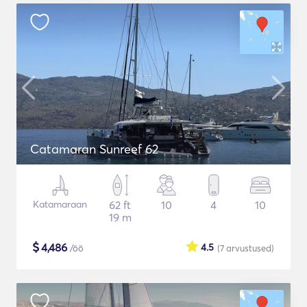
Catamaran Sunreef 62
Katamaraan
62 ft
10
4
10
19 m
$
4,486
4.5
/öö
(7
arvustused
)