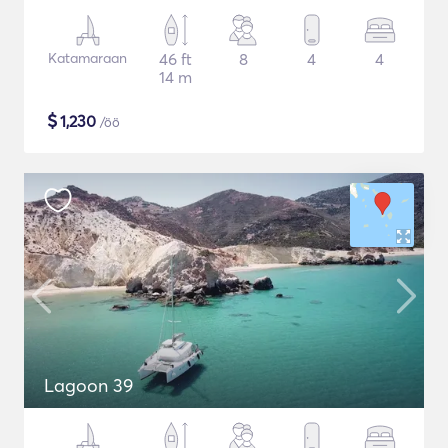
Katamaraan
46 ft
8
4
4
14 m
$
1,230
/öö
Lagoon 39