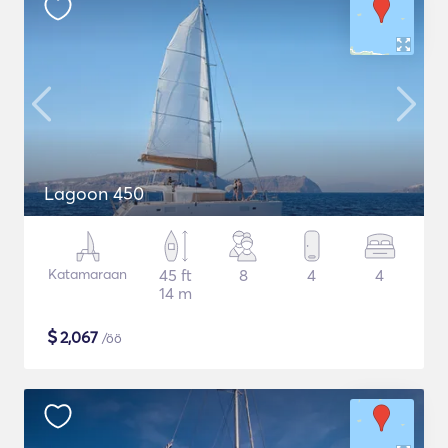
Lagoon 450
Katamaraan
45 ft
8
4
4
14 m
$
2,067
/öö