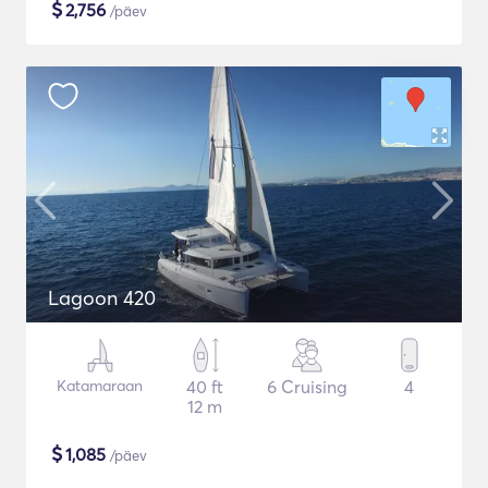
$
2,756
/päev
Lagoon 420
Katamaraan
40 ft
6 Cruising
4
12 m
$
1,085
/päev