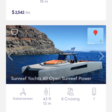
18 m
$
2,542
/öö
Sunreef Yachts 40 Open Sunreef Power
Katamaraan
43 ft
8 Cruising
1
13 m