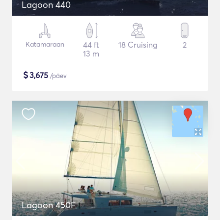
Lagoon 440
Katamaraan
44 ft
18 Cruising
2
13 m
$
3,675
/päev
Lagoon 450F