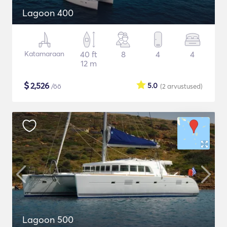
Lagoon 400
Katamaraan
40 ft
8
4
4
12 m
$
2,526
5.0
/öö
(2
arvustused
)
Lagoon 500