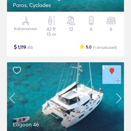
Paros, Cyclades
Katamaraan
42 ft
12
6
6
13 m
$
1,119
5.0
/öö
(1
arvustused
)
Lagoon 46