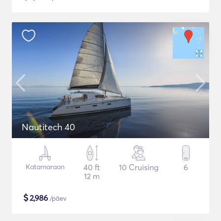
Nautitech 40
Katamaraan
40 ft
10 Cruising
6
12 m
$
2,986
/päev