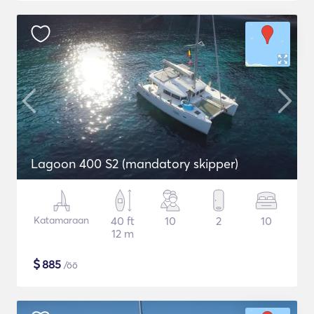
Lagoon 400 S2 (mandatory skipper)
Katamaraan
40 ft
10
2
10
12 m
$
885
/öö