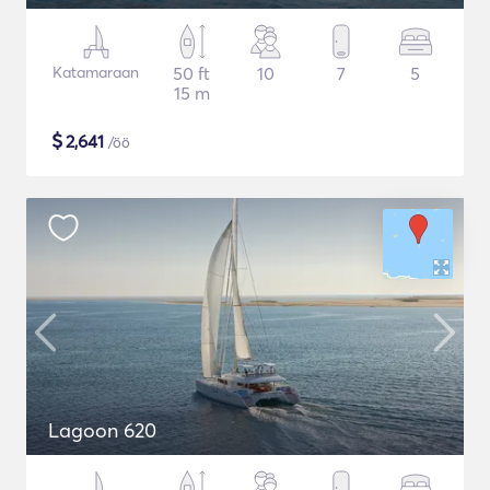
Katamaraan
50 ft
10
7
5
15 m
$
2,641
/öö
Lagoon 620