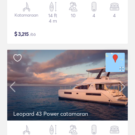
Katamaraan
14 ft
10
4
4
4 m
$
3,215
/öö
Leopard 43 Power catamaran