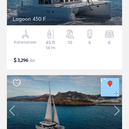
Lagoon 450 F
Katamaraan
45 ft
10
6
6
14 m
$
3,296
/öö