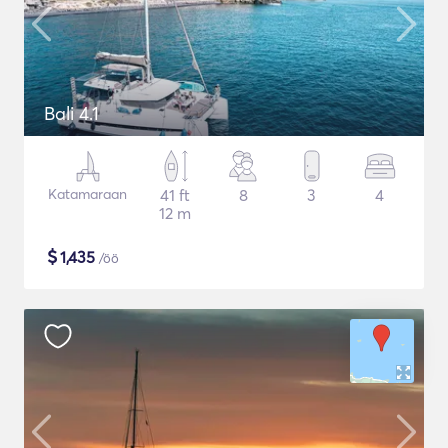
Bali 4.1
Katamaraan
41 ft
8
3
4
12 m
$
1,435
/öö