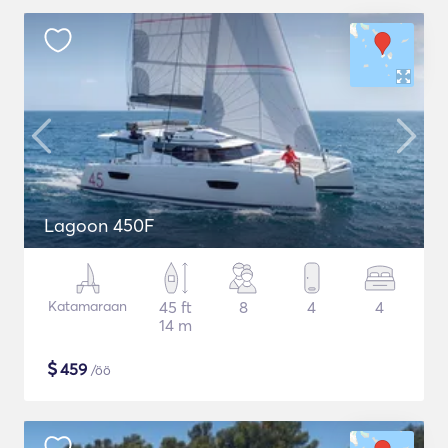
Lagoon 450F
Katamaraan
45 ft
8
4
4
14 m
$
459
/öö