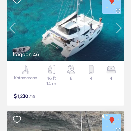
Lagoon 46
Katamaraan
46 ft
8
4
4
14 m
$
1,230
/öö