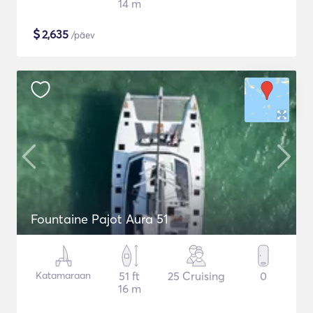
14 m
$
2,635
/päev
Fountaine Pajot Aura 51
Katamaraan
51 ft
25 Cruising
0
16 m