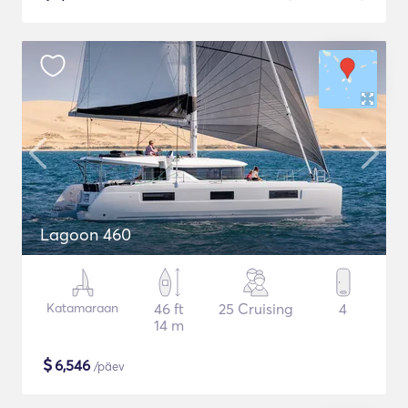
Lagoon 460
Katamaraan
46 ft
25 Cruising
4
14 m
$
6,546
/päev