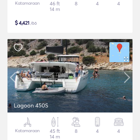
Katamaraan
46 ft
8
4
4
14 m
$
4,421
/öö
Lagoon 450S
Katamaraan
45 ft
8
4
4
14 m