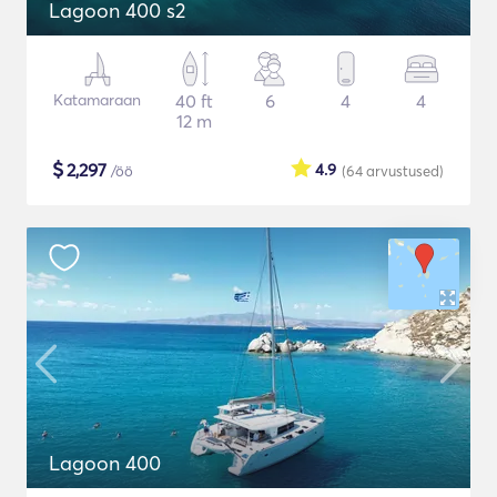
Lagoon 400 s2
Katamaraan
40 ft
6
4
4
12 m
$
2,297
4.9
/öö
(64
arvustused
)
Lagoon 400