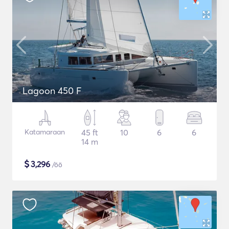
Lagoon 450 F
Katamaraan
45 ft
10
6
6
14 m
$
3,296
/öö