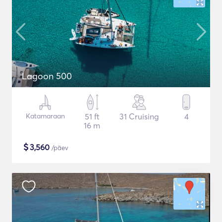
Lagoon 500
Katamaraan
51 ft
31 Cruising
4
16 m
$
3,560
/päev