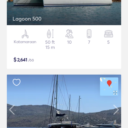
Lagoon 500
Katamaraan
50 ft
10
7
5
15 m
$
2,641
/öö