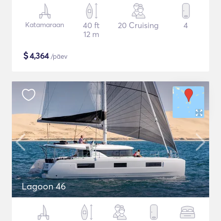
Katamaraan
40 ft
20 Cruising
4
12 m
$
4,364
/päev
Lagoon 46