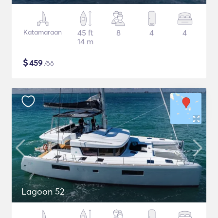
Katamaraan
45 ft
8
4
4
14 m
$
459
/öö
Lagoon 52