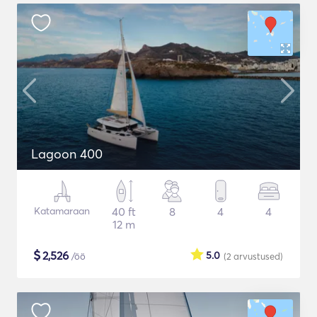
Lagoon 400
Katamaraan
40 ft
8
4
4
12 m
$
2,526
5.0
/öö
(2
arvustused
)