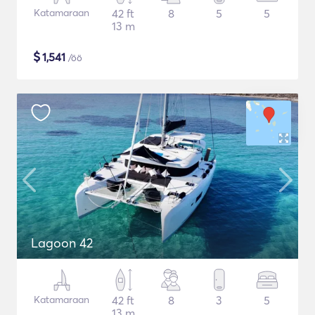
Katamaraan
42 ft
8
5
5
13 m
$
1,541
/öö
Lagoon 42
Katamaraan
42 ft
8
3
5
13 m