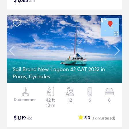
$
1,065
/öö
Sail Brand New Lagoon 42 CAT 2022 in
Paros, Cyclades
Katamaraan
42 ft
12
6
6
13 m
$
1,119
5.0
/öö
(1
arvustused
)