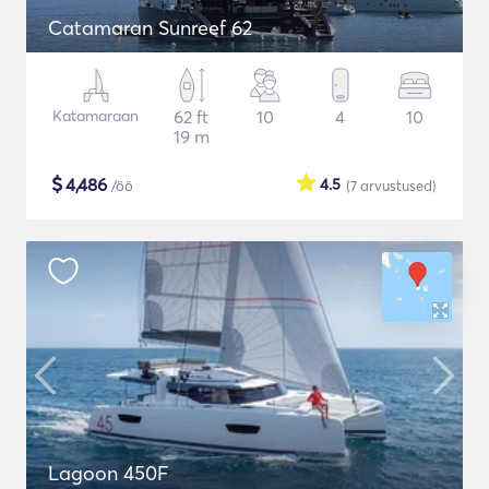
Catamaran Sunreef 62
Katamaraan
62 ft
10
4
10
19 m
$
4,486
4.5
/öö
(7
arvustused
)
Lagoon 450F