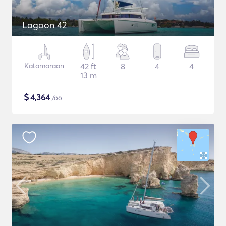
Lagoon 42
Katamaraan
42 ft
8
4
4
13 m
$
4,364
/öö