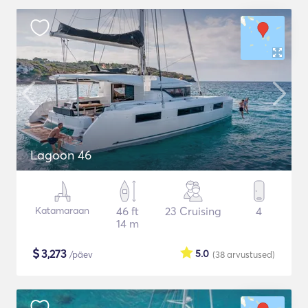
Lagoon 46
Katamaraan
46 ft
23 Cruising
4
14 m
$
3,273
5.0
/päev
(38
arvustused
)