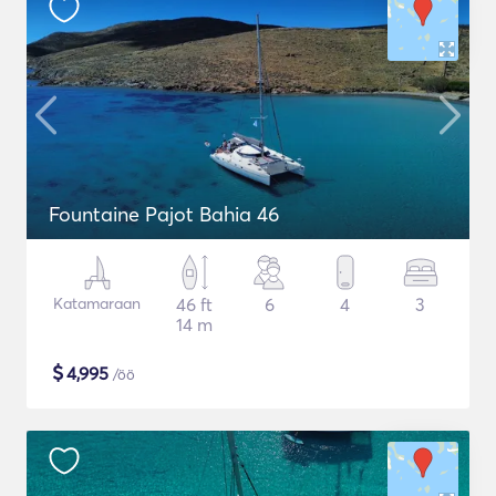
Fountaine Pajot Bahia 46
Katamaraan
46 ft
6
4
3
14 m
$
4,995
/öö