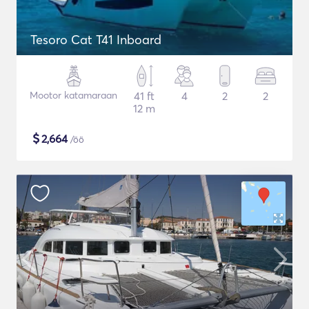
Tesoro Cat T41 Inboard
Mootor katamaraan
41 ft
4
2
2
12 m
$
2,664
/öö