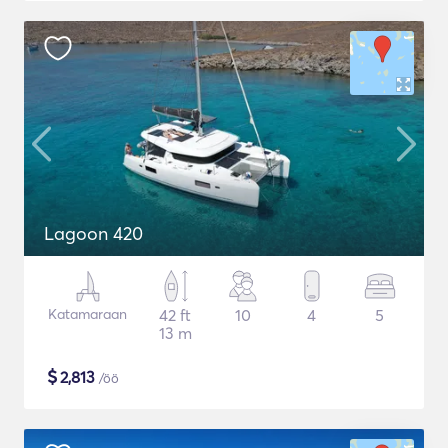
Lagoon 420
Katamaraan
42 ft
10
4
5
13 m
$
2,813
/öö