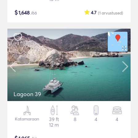
$
1,648
4.7
/öö
(1
arvustused
)
Lagoon 39
Katamaraan
39 ft
8
4
4
12 m