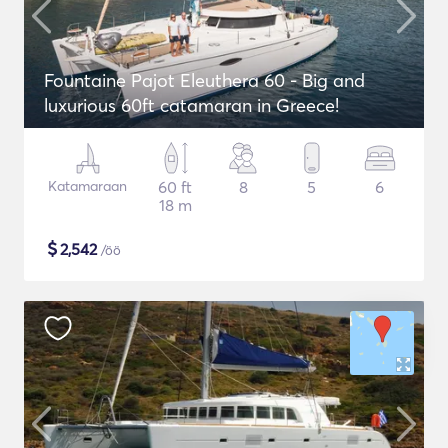
Fountaine Pajot Eleuthera 60 - Big and
luxurious 60ft catamaran in Greece!
Katamaraan
60 ft
8
5
6
18 m
$
2,542
/öö