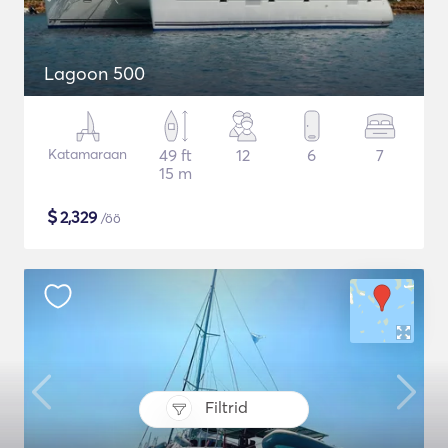
Lagoon 500
Katamaraan
49 ft
12
6
7
15 m
$
2,329
/öö
Filtrid