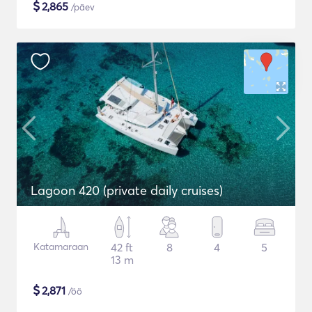
$
2,865
/päev
Lagoon 420 (private daily cruises)
Katamaraan
42 ft
8
4
5
13 m
$
2,871
/öö