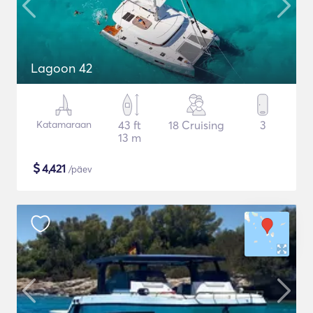
Lagoon 42
Katamaraan
43 ft
18 Cruising
3
13 m
$
4,421
/päev