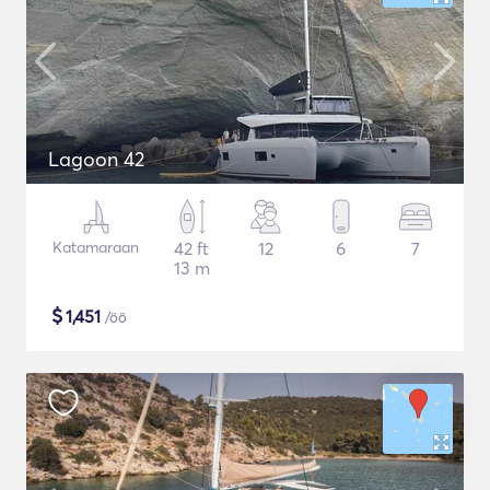
Lagoon 42
Katamaraan
42 ft
12
6
7
13 m
$
1,451
/öö