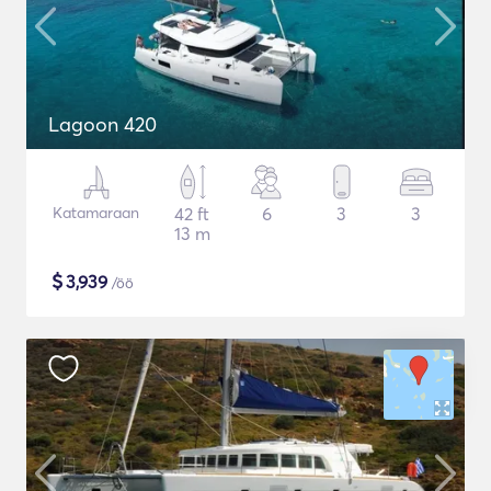
Lagoon 420
Katamaraan
42 ft
6
3
3
13 m
$
3,939
/öö