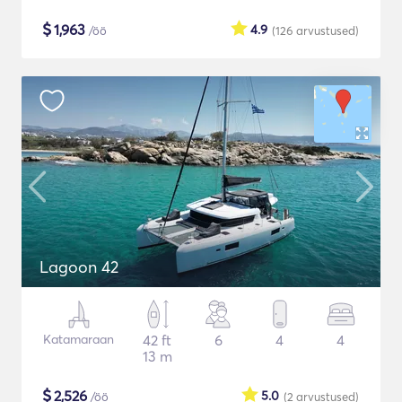
$
1,963
4.9
/öö
(126
arvustused
)
Lagoon 42
Katamaraan
42 ft
6
4
4
13 m
$
2,526
5.0
/öö
(2
arvustused
)