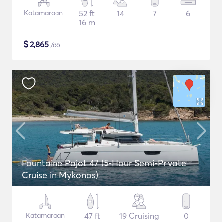
Katamaraan
52 ft
14
7
6
16 m
$
2,865
/öö
Fountaine Pajot 47 (5-Hour Semi-Private
Cruise in Mykonos)
Katamaraan
47 ft
19 Cruising
0