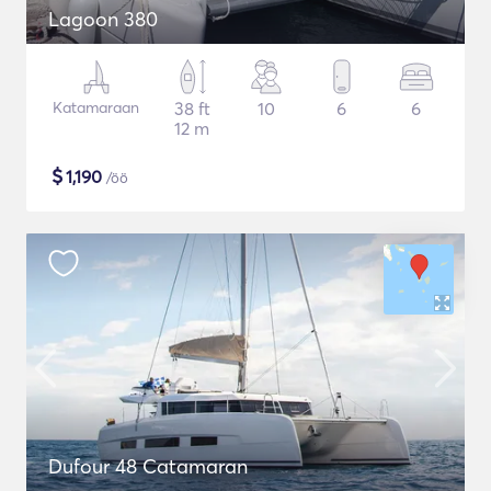
Lagoon 380
Katamaraan
38 ft
10
6
6
12 m
$
1,190
/öö
Dufour 48 Catamaran