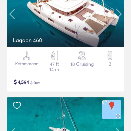
Lagoon 460
Katamaraan
47 ft
18 Cruising
3
14 m
$
4,594
/päev