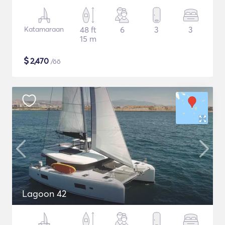
Katamaraan
48 ft
6
3
3
15 m
$
2,470
/öö
Lagoon 42